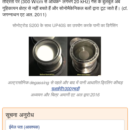
तीव्रता पर (300 W/cm से अधिक
लगभग 20 kHz) गैस के बुलबुले अब
गुहिकायन क्षेत्र से नहीं बचते हैं और सोनोमैकेनिकल बलों द्वारा टूट जाते हैं। (cf.
जगन्नाथन एट अल. 2011)
सोनोट्रोड S200 के साथ UP40S का उपयोग करके पानी का डिगैसिंग
तरल पदार्थों का डिगैसिंग Hielscher अल्ट्रासोनिक उपकरणों का एक शक्तिश
अल्ट्रासोनिक degassing से पहले और बाद में पानी आधारित ड्रिलिंग कीचड़
यूआईपी1000एचडी
अध्ययन और चित्र अमानी एट अल द्वारा 2016
सूचना अनुरोध
ईमेल पता (आवश्यक)