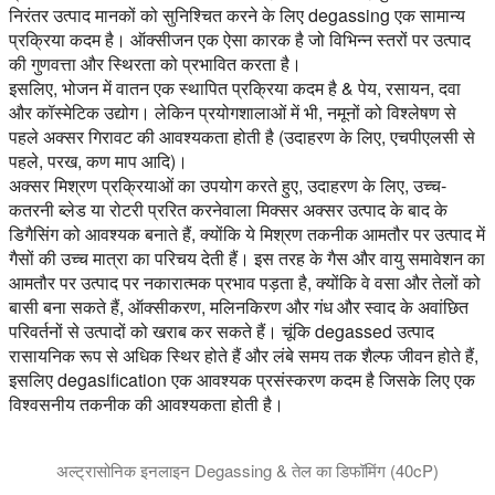
निरंतर उत्पाद मानकों को सुनिश्चित करने के लिए degassing एक सामान्य
प्रक्रिया कदम है। ऑक्सीजन एक ऐसा कारक है जो विभिन्न स्तरों पर उत्पाद
की गुणवत्ता और स्थिरता को प्रभावित करता है।
इसलिए, भोजन में वातन एक स्थापित प्रक्रिया कदम है & पेय, रसायन, दवा
और कॉस्मेटिक उद्योग। लेकिन प्रयोगशालाओं में भी, नमूनों को विश्लेषण से
पहले अक्सर गिरावट की आवश्यकता होती है (उदाहरण के लिए, एचपीएलसी से
पहले, परख, कण माप आदि)।
अक्सर मिश्रण प्रक्रियाओं का उपयोग करते हुए, उदाहरण के लिए, उच्च-
कतरनी ब्लेड या रोटरी प्ररित करनेवाला मिक्सर अक्सर उत्पाद के बाद के
डिगैसिंग को आवश्यक बनाते हैं, क्योंकि ये मिश्रण तकनीक आमतौर पर उत्पाद में
गैसों की उच्च मात्रा का परिचय देती हैं। इस तरह के गैस और वायु समावेशन का
आमतौर पर उत्पाद पर नकारात्मक प्रभाव पड़ता है, क्योंकि वे वसा और तेलों को
बासी बना सकते हैं, ऑक्सीकरण, मलिनकिरण और गंध और स्वाद के अवांछित
परिवर्तनों से उत्पादों को खराब कर सकते हैं। चूंकि degassed उत्पाद
रासायनिक रूप से अधिक स्थिर होते हैं और लंबे समय तक शैल्फ जीवन होते हैं,
इसलिए degasification एक आवश्यक प्रसंस्करण कदम है जिसके लिए एक
विश्वसनीय तकनीक की आवश्यकता होती है।
अल्ट्रासोनिक इनलाइन Degassing & तेल का डिफॉमिंग (40cP)
यह वीडियो चिपचिपा तेल (40cP) के कुशल विघटन को प्रदर्शित करता है। अल्ट्र