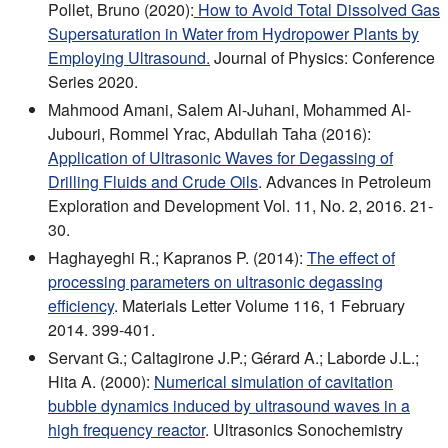
Pollet, Bruno (2020):
How to Avoid Total Dissolved Gas
Supersaturation in Water from Hydropower Plants by
Employing Ultrasound.
Journal of Physics: Conference
Series 2020.
Mahmood Amani, Salem Al-Juhani, Mohammed Al-
Jubouri, Rommel Yrac, Abdullah Taha (2016):
Application of Ultrasonic Waves for Degassing of
Drilling Fluids and Crude Oils
. Advances in Petroleum
Exploration and Development Vol. 11, No. 2, 2016. 21-
30.
Haghayeghi R.; Kapranos P. (2014):
The effect of
processing parameters on ultrasonic degassing
efficiency
. Materials Letter Volume 116, 1 February
2014. 399-401.
Servant G.; Caltagirone J.P.; Gérard A.; Laborde J.L.;
Hita A. (2000):
Numerical simulation of cavitation
bubble dynamics induced by ultrasound waves in a
high frequency reactor
. Ultrasonics Sonochemistry