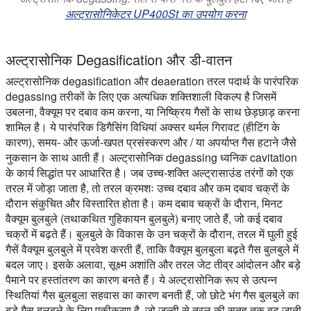
अल्ट्रासोनिकेटर UP400St का उपयोग करना
अल्ट्रासोनिक Degasification और डी-वातन
अल्ट्रासोनिक degasification और deaeration तरल पदार्थ के पारंपरिक
degassing तरीकों के लिए एक अत्यधिक शक्तिशाली विकल्प है जिसमें
उबलना, वैक्यूम पर दबाव कम करना, या निष्क्रिय गैसों के साथ छेड़छाड़ करना
शामिल है। ये पारंपरिक डिगैसिंग विधियां अक्सर थर्मल गिरावट (हीटिंग के
कारण), समय- और ऊर्जा-खपत प्रसंस्करण और / या अपर्याप्त गैस हटाने जैसे
नुकसान के साथ आती हैं। अल्ट्रासोनिक degassing ध्वनिक cavitation
के कार्य सिद्धांत पर आधारित है। जब उच्च-शक्ति अल्ट्रासाउंड तरंगों को एक
तरल में जोड़ा जाता है, तो तरल क्रमशः उच्च दबाव और कम दबाव चक्रों के
दौरान संकुचित और विस्तारित होता है। कम दबाव चक्रों के दौरान, मिनट
वैक्यूम बुलबुले (तथाकथित गुहिकायन बुलबुले) बनाए जाते हैं, जो कई दबाव
चक्रों में बढ़ते हैं। बुलबुले के विकास के उन चक्रों के दौरान, तरल में घुली हुई
गैसें वैक्यूम बुलबुले में प्रवेश करती हैं, ताकि वैक्यूम बुलबुला बढ़ते गैस बुलबुले में
बदल जाए। इसके अलावा, सूक्ष्म अशांति और तरल जेट तीव्र आंदोलन और बड़े
पैमाने पर हस्तांतरण का कारण बनते हैं। ये अल्ट्रासोनिक रूप से उत्पन्न
स्थितियां गैस बुलबुला सहवास का कारण बनती हैं, जो छोटे भंग गैस बुलबुले का
बड़े गैस बुलबुले के लिए एकीकरण है, जो जल्दी से तरल की सतह तक बढ़ जाती