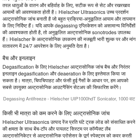
तरल धातुओं के वातन और बहिर्वाह के लिए, सटीक रूप से सेट और रखरखाव
आयामों की आवश्यकता होती है। Hielscher Ultrasonics उच्च प्रदर्शन
अल्ट्रासोनिक जांच बनाती है जो बहुत प्रक्रिया-अनुकूलित आयाम और तापमान
के लिए निर्दिष्ट हैं। यदि आपके degassing एप्लिकेशन को असामान्य विनिर्देशों
की आवश्यकता होती है, तो अनुकूलित अल्ट्रासोनिक sonotrodes उपलब्ध
हैं। Hielscher के अल्ट्रासोनिक उपकरण की मजबूती भारी शुल्क पर और मांग
वातावरण में 24/7 आपरेशन के लिए अनुमति देता है।
बैच और इनलाइन
Degasification के लिए Hielscher अल्ट्रासोनिक जांच बैच और निरंतर
इनलाइन degasification और deaeration के लिए इस्तेमाल किया जा
सकता है। मात्रा, चिपचिपाहट और फंसी हुई गैसों के आधार पर, हम आपको
सबसे उपयुक्त अल्ट्रासोनिक आउटगैसिंग सेटअप की सिफारिश करेंगे।
Degassing Antifreeze - Hielscher UIP1000hdT Sonicator, 1000 वाट
इस वीडियो में, हम Hielscher UIP1000hdT, एक 1000 वाट sonicator के शक्तिशा
किसी भी मात्रा को कम करने के लिए अल्ट्रासोनिक जांच
Hielscher Ultrasonics उत्पाद रेंज प्रति घंटे ट्रक लोड को संसाधित करने
की क्षमता के साथ बेंच-टॉप और पायलट सिस्टम पर कॉम्पैक्ट लैब
अल्ट्रासोनिकेटर से अल्ट्रासोनिक प्रोसेसर के पूर्ण स्पेक्ट्रम को कवर करती