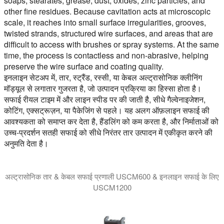
soaps, stearates, grease, dust, oxides, zinc particles, and
other fine residues. Because cavitation acts at microscopic
scale, it reaches into small surface irregularities, grooves,
twisted strands, structured wire surfaces, and areas that are
difficult to access with brushes or spray systems. At the same
time, the process is contactless and non-abrasive, helping
preserve the wire surface and coating quality.
इनलाइन सेटअप में, तार, स्ट्रैंड, रस्सी, या केबल अल्ट्रासोनिक क्लीनिंग
मॉड्यूल से लगातार गुजरता है, जो उत्पादन प्रक्रिया का हिस्सा होता है।
सफाई रीयल टाइम में और लाइन स्पीड पर की जाती है, सीधे गैल्वेनाइजेशन,
कोटिंग, एक्सट्रूज़न, या पैकेजिंग से पहले। यह अलग ऑफ़लाइन सफाई की
आवश्यकता को समाप्त कर देता है, हैंडलिंग को कम करता है, और निर्माताओं को
उच्च-प्रदर्शन सतही सफाई को सीधे निरंतर तार उत्पादन में एकीकृत करने की
अनुमति देता है।
अल्ट्रासोनिक तार & केबल सफाई प्रणाली USCM600 & इनलाइन सफाई के लिए
USCM1200
अल्ट्रासोनिक वायर सफाई मॉड्यूल विनिर्माण प्रक्रिया में तारों और केबलों 