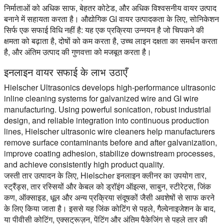
निर्माताओं को अधिक साफ, बेहतर कोटेड, और अधिक विश्वसनीय वायर उत्पाद
बनाने में सहायता करता है। औद्योगिक GI वायर उत्पादकता के लिए, सोनिकेशन
सिर्फ एक सफाई विधि नहीं है: यह एक प्रक्रिया उन्नयन है जो चिपकने की
क्षमता को बढ़ाता है, दोषों को कम करता है, उच्च लाइन दक्षता का समर्थन करता
है, और अंतिम उत्पाद की गुणवत्ता को मजबूत करता है।
इनलाइन वायर सफाई के लाभ उठाएँ
Hielscher Ultrasonics develops high-performance ultrasonic
inline cleaning systems for galvanized wire and GI wire
manufacturing. Using powerful sonication, robust industrial
design, and reliable integration into continuous production
lines, Hielscher ultrasonic wire cleaners help manufacturers
remove surface contaminants before and after galvanization,
improve coating adhesion, stabilize downstream processes,
and achieve consistently high product quality.
जस्ती तार उत्पादन के लिए, Hielscher इनलाइन क्लीनर का उपयोग तार,
स्ट्रैंड्स, तार रस्सियों और केबल को ड्रॉइंग ऑइल्स, साबुन, स्टीरेट्स, जिंक
कण, ऑक्साइड, धूल और अन्य प्रक्रिया संदूषकों जैसी अवशेषों से साफ करने
के लिए किया जाता है। इससे यह जिंक कोटिंग से पहले, गैल्वेनाइजेशन के बाद,
या पीवीसी कोटिंग, एक्सट्रूज़न, पेंटिंग और अंतिम पैकेजिंग से पहले तार की