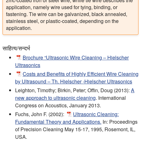
zinc-coated iron or steel wire, while tie wire describes the
application, namely wire used for tying, binding, or
fastening. Tie wire can be galvanized, black annealed,
stainless steel, or plastic-coated, depending on the
application.
साहित्य/सन्दर्भ
Brochure “Ultrasonic Wire Cleaning – Hielscher
Ultrasonics
Costs and Benefits of Highly Efficient Wire Cleaning
by Ultrasound – Th. Hielscher -Hielscher Ultrasonics
Leighton, Timothy; Birkin, Peter; Offin, Doug (2013):
A
new approach to ultrasonic cleaning
. International
Congress on Acoustics, January 2013.
Fuchs, John F. (2002):
Ultrasonic Cleaning:
Fundamental Theory and Applications.
In: Proceedings
of Precision Cleaning May 15-17, 1995, Rosemont, IL,
USA.