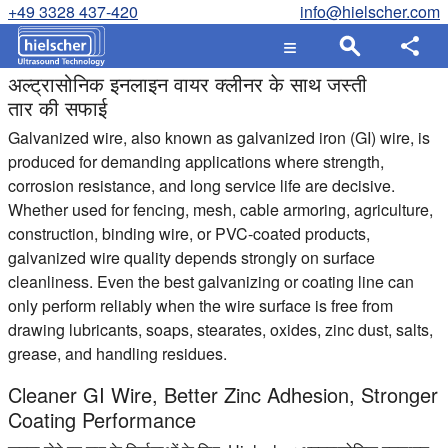
+49 3328 437-420
info@hielscher.com
अल्ट्रासोनिक इनलाइन वायर क्लीनर के साथ जस्ती
तार की सफाई
Galvanized wire, also known as galvanized iron (GI) wire, is
produced for demanding applications where strength,
corrosion resistance, and long service life are decisive.
Whether used for fencing, mesh, cable armoring, agriculture,
construction, binding wire, or PVC-coated products,
galvanized wire quality depends strongly on surface
cleanliness. Even the best galvanizing or coating line can
only perform reliably when the wire surface is free from
drawing lubricants, soaps, stearates, oxides, zinc dust, salts,
grease, and handling residues.
Cleaner GI Wire, Better Zinc Adhesion, Stronger
Coating Performance