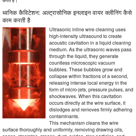
करते हैं।
ध्वनिक कैविटेशन: अल्ट्रासोनिक इनलाइन वायर क्लीनिंग कैसे
काम करती है
Ultrasonic inline wire cleaning uses
high-intensity ultrasound to create
acoustic cavitation in a liquid cleaning
medium. As the ultrasonic waves pass
through the liquid, they generate
countless microscopic vacuum
bubbles. These bubbles grow and
collapse within fractions of a second,
releasing intense local energy in the
form of micro-jets, pressure pulses, and
shockwaves. When this cavitation
occurs directly at the wire surface, it
dislodges and removes firmly adhering
contaminants.
This mechanism cleans the wire
surface thoroughly and uniformly, removing drawing oils,