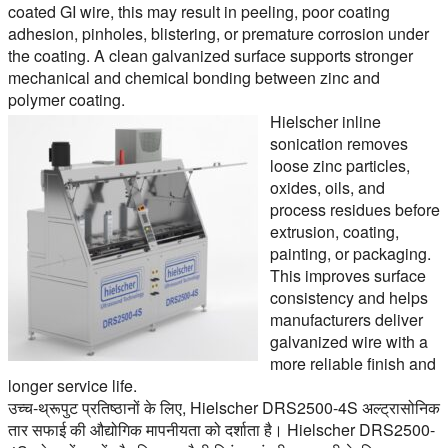
coated GI wire, this may result in peeling, poor coating
adhesion, pinholes, blistering, or premature corrosion under
the coating. A clean galvanized surface supports stronger
mechanical and chemical bonding between zinc and
polymer coating.
Hielscher inline
sonication removes
loose zinc particles,
oxides, oils, and
process residues before
extrusion, coating,
painting, or packaging.
This improves surface
consistency and helps
manufacturers deliver
galvanized wire with a
more reliable finish and
longer service life.
उच्च-थ्रूपुट प्रतिष्ठानों के लिए, Hielscher DRS2500-4S अल्ट्रासोनिक
तार सफाई की औद्योगिक मापनीयता को दर्शाता है। Hielscher DRS2500-