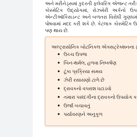
અને મરીનેડ્સમાં કુદરતી ફ્લેવરિંગ એજન્ટ તરી
કોસ્મેટિક ઉદ્યોગમાં, રોઝમેરી અર્કનો ઉ
એન્ટીઑકિસડન્ટ અને બળતરા વિરોધી ગુણધર્મો મ
પોષવામાં મદદ કરી શકે છે. કેટલાક કોસ્મેટિક 
પણ થાય છે.
અલ્ટ્રાસોનિક બોટનિકલ એક્સટ્રેક્શનના 
ઉચ્ચ ઉપજ
બિન-થર્મલ, હળવા નિષ્કર્ષણ
ટૂંકા પ્રક્રિયા સમય
ઝેરી રસાયણો ટાળે છે
દ્રાવકનો વપરાશ ઘટાડવો
તમારા પસંદગીના દ્રાવકનો ઉપયોગ ક
ઉર્જા બચાવતું
પર્યાવરણને અનુકૂળ