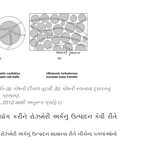
 (a) કોષની દીવાલ તૂટવી. (b) કોષની રચનામાં દ્રાવકનું
પ્રસરણ.
2012 માંથી અનુરૂપ ગ્રાફિક)
ગ કરીને રોઝમેરી અર્કનું ઉત્પાદન કેવી રીતે
રોઝમેરી અર્કનું ઉત્પાદન સામાન્ય રીતે નીચેના પગલાંઓનો