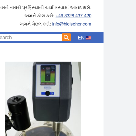
મને તમારી પ્રક્રિયાની ચર્ચા કરવામાં આનંદ થશે.
અમને કૉલ કરો:
+49 3328 437-420
અમને મેઇલ કરો:
info@hielscher.com
EN