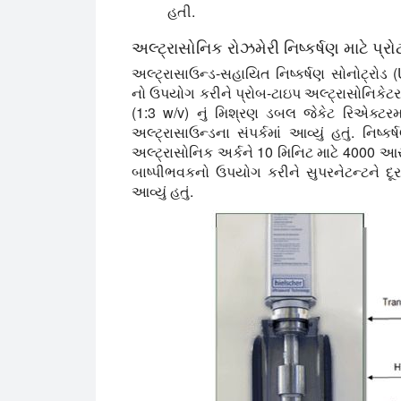
હતી.
અલ્ટ્રાસોનિક રોઝમેરી નિષ્કર્ષણ માટે પ્ર
અલ્ટ્રાસાઉન્ડ-સહાયિત નિષ્કર્ષણ સોનોટ્રોડ
નો ઉપયોગ કરીને પ્રોબ-ટાઇપ અલ્ટ્રાસોનિકેટરમા
(1:3 w/v) નું મિશ્રણ ડબલ જેકેટ રિએક્ટરમ
અલ્ટ્રાસાઉન્ડના સંપર્કમાં આવ્યું હતું. નિષ્
અલ્ટ્રાસોનિક અર્કને 10 મિનિટ માટે 4000 આરપી
બાષ્પીભવકનો ઉપયોગ કરીને સુપરનેટન્ટને દૂર ક
આવ્યું હતું.