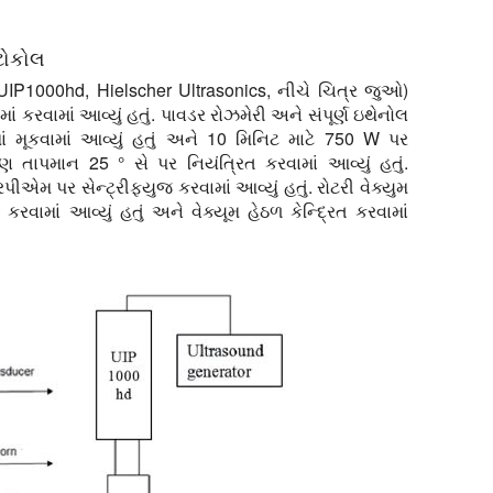
ોટોકોલ
 (UIP1000hd, Hielscher Ultrasonics, નીચે ચિત્ર જુઓ)
ં કરવામાં આવ્યું હતું. પાવડર રોઝમેરી અને સંપૂર્ણ ઇથેનોલ
ાં મૂકવામાં આવ્યું હતું અને 10 મિનિટ માટે 750 W પર
કર્ષણ તાપમાન 25 ° સે પર નિયંત્રિત કરવામાં આવ્યું હતું.
એમ પર સેન્ટ્રીફ્યુજ કરવામાં આવ્યું હતું. રોટરી વેક્યુમ
રવામાં આવ્યું હતું અને વેક્યૂમ હેઠળ કેન્દ્રિત કરવામાં