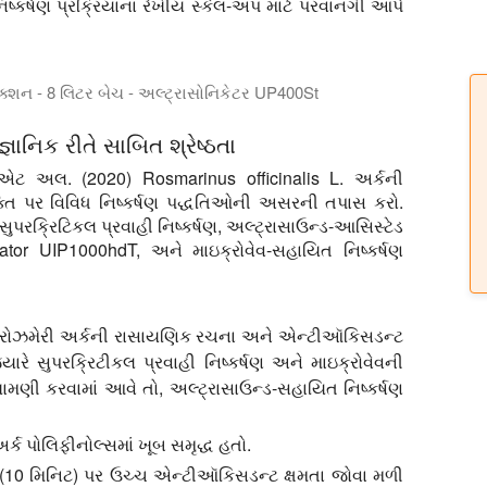
ષ્કર્ષણ પ્રક્રિયાના રેખીય સ્કેલ-અપ માટે પરવાનગી આપે
ક્શન - 8 લિટર બેચ - અલ્ટ્રાસોનિકેટર UP400St
 અલ્ટ્રાસોનિક હોમોજેનાઇઝર UP400St.
્ઞાનિક રીતે સાબિત શ્રેષ્ઠતા
 એટ અલ. (2020) Rosmarinus officinalis L. અર્કની
િ પર વિવિધ નિષ્કર્ષણ પદ્ધતિઓની અસરની તપાસ કરો.
સુપરક્રિટિકલ પ્રવાહી નિષ્કર્ષણ, અલ્ટ્રાસાઉન્ડ-આસિસ્ટેડ
cator UIP1000hdT, અને માઇક્રોવેવ-સહાયિત નિષ્કર્ષણ
્ધતિ રોઝમેરી અર્કની રાસાયણિક રચના અને એન્ટીઑકિસડન્ટ
્યારે સુપરક્રિટીકલ પ્રવાહી નિષ્કર્ષણ અને માઇક્રોવેવની
ામણી કરવામાં આવે તો, અલ્ટ્રાસાઉન્ડ-સહાયિત નિષ્કર્ષણ
્ક પોલિફીનોલ્સમાં ખૂબ સમૃદ્ધ હતો.
ણ (10 મિનિટ) પર ઉચ્ચ એન્ટીઑકિસડન્ટ ક્ષમતા જોવા મળી