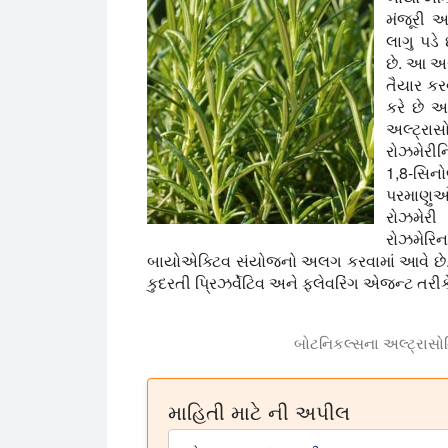
મંજૂરી આ
લાગુ પડે
છે. આ અસં
તૈયાર કર
કરે છે અ
અલ્ટ્રા
રોઝમેરી
1,8-સિનો
પરમાણુઓન
રોઝમેરી 
રોઝમેરિન
બાયોએક્ટિવ સંયોજનો અલગ કરવામાં આવે છે. ત
કુદરતી પ્રિઝર્વેટિવ અને ફ્લેવરિંગ એજન્ટ તરીક
બોટનિકલ્સના અલ્ટ્રાસોનિ
અલ્ટ્રાસોનિક બોટનિકલ નિષ્કર્ષણ ઉચ્ચ ઉપજ
માહિતી માટે ની અપીલ