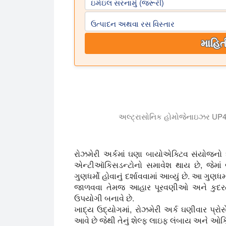
ઇમેઇલ સરનામું (જરૂરી)
ઉત્પાદન અથવા રસ વિસ્તાર
માહિત
અલ્ટ્રાસોનિક હોમોજેનાઇઝર UP40
વિડિયો ઠંડા તાપમાનમાં પાણી/ઇથેનોલના મિશ્ર
રોઝમેરી અર્કમાં ઘણા બાયોએક્ટિવ સંયોજનો 
એન્ટીઑકિસડન્ટોનો સમાવેશ થાય છે, જેમાં 
ગુણધર્મો હોવાનું દર્શાવવામાં આવ્યું છે. આ ગુણ
જાળવવા તેમજ આહાર પૂરવણીઓ અને કુદરતી ઉ
ઉપયોગી બનાવે છે.
ખાદ્ય ઉદ્યોગમાં, રોઝમેરી અર્ક ઘણીવાર પ્રોસ
આવે છે જેથી તેનું શેલ્ફ લાઇફ લંબાય અને ઓ