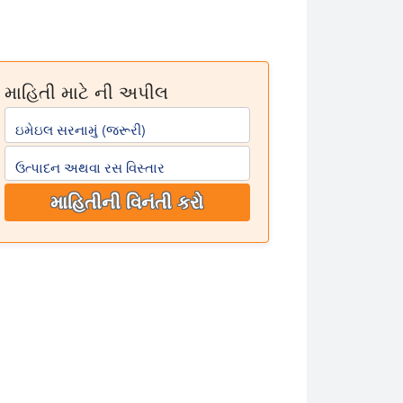
માહિતી માટે ની અપીલ
ઇમેઇલ સરનામું (જરૂરી)
ઉત્પાદન અથવા રસ વિસ્તાર
માહિતીની વિનંતી કરો