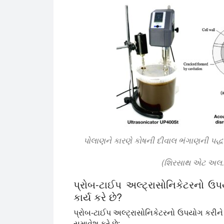
પોલાણને કારણે કોષની દીવાલ ભંગાણની પદ્ધતિ
(શિરસાથ એટ અલ., 
પ્રોબ-ટાઈપ અલ્ટ્રાસોનિકેટરનો ઉપયો
કાર્ય કરે છે?
પ્રોબ-ટાઈપ અલ્ટ્રાસોનિકેટરનો ઉપયોગ કરીને 
સમાવેશ કરે છે: