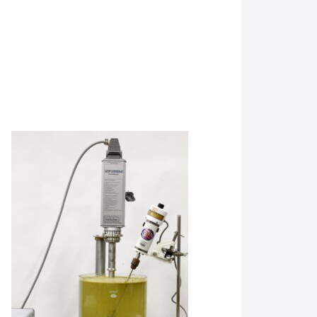
પ્રોબ સોનીકેટરનો ઉપયોગ કરીને નિષ્કર્ષણ પ્રક્રિયા દર્શાવે છે. Hiel