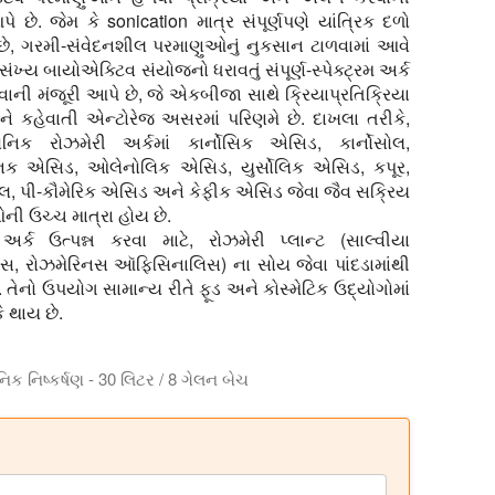
પે છે. જેમ કે sonication માત્ર સંપૂર્ણપણે યાંત્રિક દળો
 છે, ગરમી-સંવેદનશીલ પરમાણુઓનું નુકસાન ટાળવામાં આવે
ખ્ય બાયોએક્ટિવ સંયોજનો ધરાવતું સંપૂર્ણ-સ્પેક્ટ્રમ અર્ક
વાની મંજૂરી આપે છે, જે એકબીજા સાથે ક્રિયાપ્રતિક્રિયા
ને કહેવાતી એન્ટોરેજ અસરમાં પરિણમે છે. દાખલા તરીકે,
સોનિક રોઝમેરી અર્કમાં કાર્નોસિક એસિડ, કાર્નોસોલ,
નિક એસિડ, ઓલેનોલિક એસિડ, યુર્સોલિક એસિડ, કપૂર,
લ, પી-કૌમેરિક એસિડ અને કેફીક એસિડ જેવા જૈવ સક્રિય
ી ઉચ્ચ માત્રા હોય છે.
અર્ક ઉત્પન્ન કરવા માટે, રોઝમેરી પ્લાન્ટ (સાલ્વીયા
સ, રોઝમેરિનસ ઑફિસિનાલિસ) ના સોય જેવા પાંદડામાંથી
ેનો ઉપયોગ સામાન્ય રીતે ફૂડ અને કોસ્મેટિક ઉદ્યોગોમાં
ે થાય છે.
ક નિષ્કર્ષણ - 30 લિટર / 8 ગેલન બેચ
 આપે છે. Hielscher UIP2000hdT, 2000 વોટનું હોમોજેનાઇઝર 10 લિટર