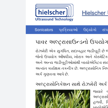
Hielscher 
Sonicators
પ્રક્રિયાઓ
ઉદ્યોગો
સંપ
પાવર અલ્ટ્રાસાઉન્ડનો ઉપયોગ 
રોઝમેરી એક સુગંધિત, સદાબહાર જડીબુટ્ટી છે
જેનો ઉપયોગ ઔષધીય, ખોરાક અને કોસ્મેટિક ઉત
અને અન્ય જડીબુટ્ટીઓમાંથી બાયોએક્ટિવ સં
અત્યંત કાર્યક્ષમ તકનીક છે. અલ્ટ્રાસોનિક નિષ
અર્ક ગુણવત્તા આપે છે.
અલ્ટ્રાસોનિકેશન સાથે રોઝમેરી અર્ક
જ્યારે 
અલ્ટ્રાસ
હળવી, બ
બાયોએક્