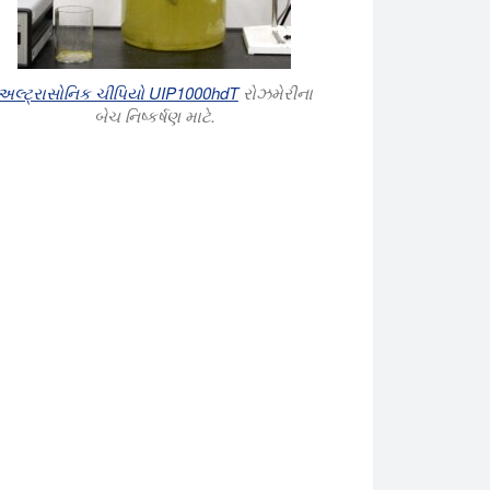
અલ્ટ્રાસોનિક ચીપિયો UIP1000hdT
રોઝમેરીના
બેચ નિષ્કર્ષણ માટે.