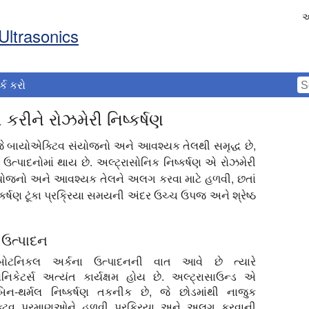
અ
Ultrasonics
ર્ક કરો
કરીને રોઝમેરી નિષ્કર્ષણ
 જે બાયોએક્ટિવ સંયોજનો અને આવશ્યક તેલથી સમૃદ્ધ છે,
્પાદનોમાં થાય છે. અલ્ટ્રાસોનિક નિષ્કર્ષણ એ રોઝમેરી
યોજનો અને આવશ્યક તેલને અલગ કરવા માટે હળવી, છતાં
્કર્ષણ ટૂંકા પ્રક્રિયા સમયની અંદર ઉચ્ચ ઉપજ અને શ્રેષ્ઠ
 ઉત્પાદન
બોટનિકલ અર્કના ઉત્પાદનની વાત આવે છે ત્યારે
ોનિકેટર્સ અત્યંત કાર્યક્ષમ હોય છે. અલ્ટ્રાસાઉન્ડ એ
િન-થર્મલ નિષ્કર્ષણ તકનીક છે, જે છોડમાંથી નાજુક
ટિવ પરમાણુઓને હળવી પ્રક્રિયા અને અલગ કરવાની