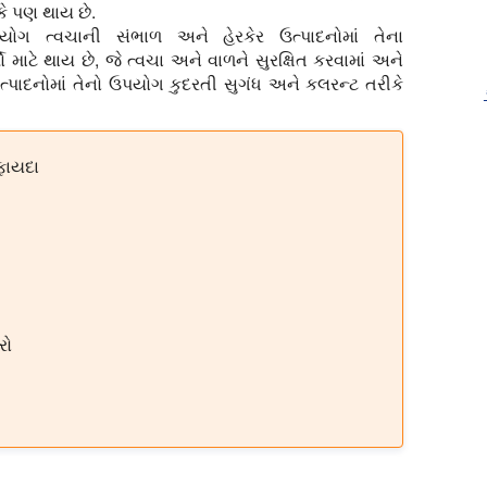
કે પણ થાય છે.
પયોગ ત્વચાની સંભાળ અને હેરકેર ઉત્પાદનોમાં તેના
ાટે થાય છે, જે ત્વચા અને વાળને સુરક્ષિત કરવામાં અને
ઉત્પાદનોમાં તેનો ઉપયોગ કુદરતી સુગંધ અને કલરન્ટ તરીકે
ફાયદા
રો