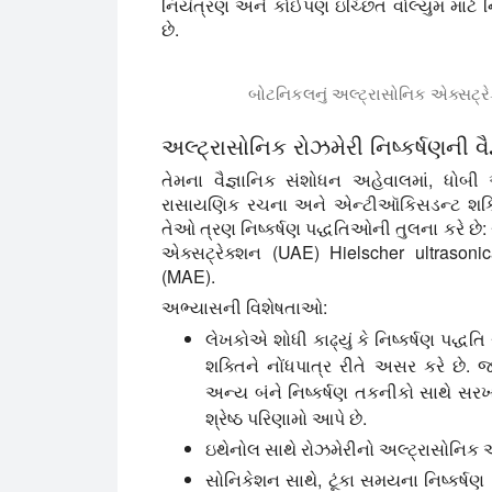
નિયંત્રણ અને કોઈપણ ઇચ્છિત વોલ્યુમ માટે નિ
છે.
બોટનિકલનું અલ્ટ્રાસોનિક એક્સટ્રે
બોટનિકલ્સના ઉત્તેજિત બેચ નિષ્કર્ષણ માટે
અલ્ટ્રાસોનિક રોઝમેરી નિષ્કર્ષણની વૈજ
તેમના વૈજ્ઞાનિક સંશોધન અહેવાલમાં, ધોબી
રાસાયણિક રચના અને એન્ટીઑકિસડન્ટ શક્ત
તેઓ ત્રણ નિષ્કર્ષણ પદ્ધતિઓની તુલના કરે છે: 
એક્સટ્રેક્શન (UAE) Hielscher ultrasoni
(MAE).
અભ્યાસની વિશેષતાઓ:
લેખકોએ શોધી કાઢ્યું કે નિષ્કર્ષણ પદ
શક્તિને નોંધપાત્ર રીતે અસર કરે છે. જ
અન્ય બંને નિષ્કર્ષણ તકનીકો સાથે સરખ
શ્રેષ્ઠ પરિણામો આપે છે.
ઇથેનોલ સાથે રોઝમેરીનો અલ્ટ્રાસોનિક અર
સોનિકેશન સાથે, ટૂંકા સમયના નિષ્કર્ષ