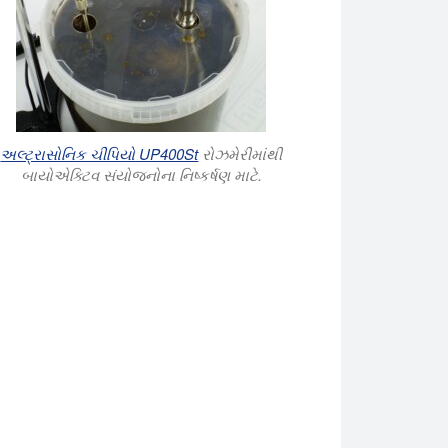
અલ્ટ્રાસોનિક ચીપિયો UP400St
રોઝમેરીમાંથી
બાયોએક્ટિવ સંયોજનોના નિષ્કર્ષણ માટે.
થી 120 લિટર સુધી સરળતાથી બેચ કાઢવા માટે પૂરતું શક્તિશાળી છે.