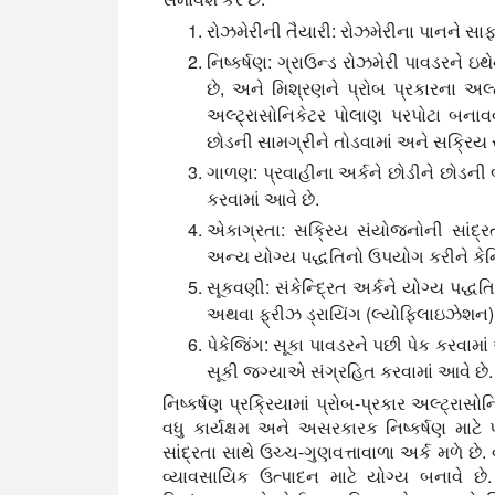
રોઝમેરીની તૈયારી:
રોઝમેરીના પાનને સાફ 
નિષ્કર્ષણ:
ગ્રાઉન્ડ રોઝમેરી પાવડરને ઇથ
છે, અને મિશ્રણને પ્રોબ પ્રકારના અલ્
અલ્ટ્રાસોનિકેટર પોલાણ પરપોટા બનાવવ
છોડની સામગ્રીને તોડવામાં અને સક્રિય સ
ગાળણ:
પ્રવાહીના અર્કને છોડીને છોડની 
કરવામાં આવે છે.
એકાગ્રતા:
સક્રિય સંયોજનોની સાંદ્રત
અન્ય યોગ્ય પદ્ધતિનો ઉપયોગ કરીને કેન્દ
સૂકવણી:
સંકેન્દ્રિત અર્કને યોગ્ય પદ્ધત
અથવા ફ્રીઝ ડ્રાયિંગ (લ્યોફિલાઇઝેશન) જ
પેકેજિંગ:
સૂકા પાવડરને પછી પેક કરવામાં 
સૂકી જગ્યાએ સંગ્રહિત કરવામાં આવે છે.
નિષ્કર્ષણ પ્રક્રિયામાં પ્રોબ-પ્રકાર અલ્ટ્રા
વધુ કાર્યક્ષમ અને અસરકારક નિષ્કર્ષણ માટ
સાંદ્રતા સાથે ઉચ્ચ-ગુણવત્તાવાળા અર્ક મળે છે
વ્યાવસાયિક ઉત્પાદન માટે યોગ્ય બનાવે છે.