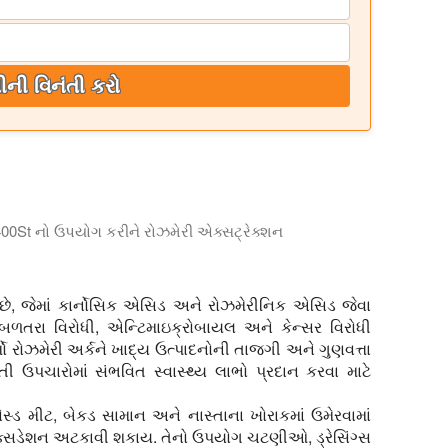
ીની વિનંતી કરો
0St નો ઉપયોગ કરીને રોઝમેરી એક્સટ્રેક્શન
ણમાં કાપેલા અને સૂકા રોઝમેરીના નિષ્કર્ષણ માટે Hielscher UP400St 
છે, જેમાં કાર્નોસિક એસિડ અને રોઝમેરીનિક એસિડ જેવા
બળતરા વિરોધી, એન્ટિમાઇક્રોબાયલ અને કેન્સર વિરોધી
ધર્મો રોઝમેરી અર્કને ખાદ્ય ઉત્પાદનોની તાજગી અને ગુણવત્તા
પચારોમાં સંભવિત સ્વાસ્થ્ય લાભો પ્રદાન કરવા માટે
ેસ્ડ મીટ, બેકડ સામાન અને નાસ્તાના ખોરાકમાં ઉમેરવામાં
ક્સિડેશન અટકાવી શકાય. તેનો ઉપયોગ ચટણીઓ, ડ્રેસિંગ્સ