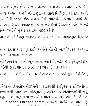
કરીને સૂકવીને બારીક પાવડરમાં ગ્રાઈન્ડ કરવામાં આવે છે.
ેનોલ અથવા પાણી જેવા દ્રાવક સાથે મિશ્રિત કરવામાં આવે
ટ્રાસોનિકેટરનો ઉપયોગ કરીને સોનિકેટ કરવામાં આવે છે.
ા માટે ઉચ્ચ-આવર્તન ધ્વનિ તરંગોનો ઉપયોગ કરે છે, જે
ંયોજનોને મુક્ત કરવામાં મદદ કરે છે.
બાકીની કોઈપણ સામગ્રીને દૂર કરવા માટે મિશ્રણને ફિલ્ટર
ા વધારવા માટે પ્રવાહી અર્કને રોટરી બાષ્પીભવક અથવા
્રિત કરવામાં આવે છે.
િનો ઉપયોગ કરીને સૂકવવામાં આવે છે, જેમ કે સ્પ્રે ડ્રાયિંગ
ેથી સૂકા પાવડર સ્વરૂપમાં અર્ક ઉત્પન્ન થાય.
આવે છે અને ઉપયોગ માટે તૈયાર ન થાય ત્યાં સુધી તેને ઠંડી,
સોનિકેટરનો ઉપયોગ રોઝમેરી પાંદડામાંથી સક્રિય સંયોજનોના
ે પરવાનગી આપે છે, પરિણામે ફાયદાકારક સંયોજનોની વધુ
. વધુમાં, આ પદ્ધતિનો ઉપયોગ મોટા પાયે થઈ શકે છે, જે તેને
 Hielscher ultrasonicators ચોક્કસ પ્રક્રિયા પરિમાણ