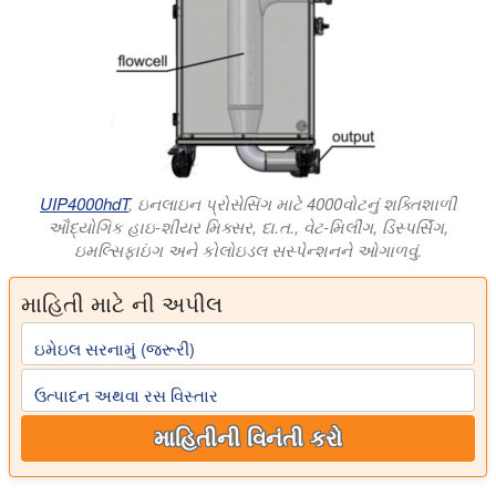
UIP4000hdT
, ઇનલાઇન પ્રોસેસિંગ માટે 4000વોટનું શક્તિશાળી
ઔદ્યોગિક હાઇ-શીયર મિક્સર, દા.ત., વેટ-મિલીંગ, ડિસ્પર્સિંગ,
ઇમલ્સિફાઇંગ અને કોલોઇડલ સસ્પેન્શનને ઓગાળવું.
માહિતી માટે ની અપીલ
ઇમેઇલ સરનામું (જરૂરી)
ઉત્પાદન અથવા રસ વિસ્તાર
માહિતીની વિનંતી કરો