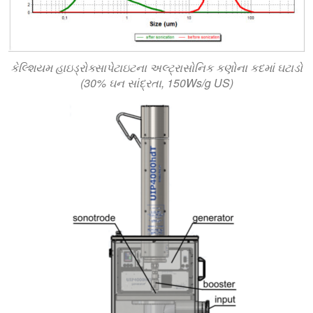
કેલ્શિયમ હાઇડ્રોક્સાપેટાઇટના અલ્ટ્રાસોનિક કણોના કદમાં ઘટાડો
(30% ઘન સાંદ્રતા, 150Ws/g US)