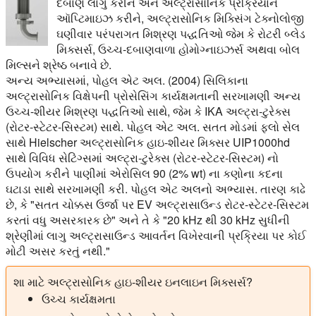
દબાણ લાગુ કરીને અને અલ્ટ્રાસોનિક પ્રક્રિયાને
ઑપ્ટિમાઇઝ કરીને, અલ્ટ્રાસોનિક મિક્સિંગ ટેક્નોલોજી
ઘણીવાર પરંપરાગત મિશ્રણ પદ્ધતિઓ જેમ કે રોટરી બ્લેડ
મિક્સર્સ, ઉચ્ચ-દબાણવાળા હોમોગ્નાઇઝર્સ અથવા બોલ
મિલ્સને શ્રેષ્ઠ બનાવે છે.
અન્ય અભ્યાસમાં, પોહલ એટ અલ. (2004) સિલિકાના
અલ્ટ્રાસોનિક વિક્ષેપની પ્રોસેસિંગ કાર્યક્ષમતાની સરખામણી અન્ય
ઉચ્ચ-શીયર મિશ્રણ પદ્ધતિઓ સાથે, જેમ કે IKA અલ્ટ્રા-ટુરેક્સ
(રોટર-સ્ટેટર-સિસ્ટમ) સાથે. પોહલ એટ અલ. સતત મોડમાં ફ્લો સેલ
સાથે Hielscher અલ્ટ્રાસોનિક હાઇ-શીયર મિક્સર UIP1000hd
સાથે વિવિધ સેટિંગ્સમાં અલ્ટ્રા-ટુરેક્સ (રોટર-સ્ટેટર-સિસ્ટમ) નો
ઉપયોગ કરીને પાણીમાં એરોસિલ 90 (2% wt) ના કણોના કદના
ઘટાડા સાથે સરખામણી કરી. પોહલ એટ અલનો અભ્યાસ. તારણ કાઢે
છે, કે "સતત ચોક્કસ ઉર્જા પર EV અલ્ટ્રાસાઉન્ડ રોટર-સ્ટેટર-સિસ્ટમ
કરતાં વધુ અસરકારક છે" અને તે કે "20 kHz થી 30 kHz સુધીની
શ્રેણીમાં લાગુ અલ્ટ્રાસાઉન્ડ આવર્તન વિખેરવાની પ્રક્રિયા પર કોઈ
મોટી અસર કરતું નથી."
શા માટે અલ્ટ્રાસોનિક હાઇ-શીયર ઇનલાઇન મિક્સર્સ?
ઉચ્ચ કાર્યક્ષમતા