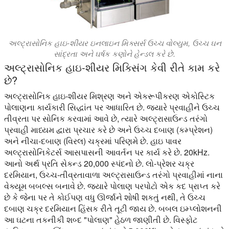
અલ્ટ્રાસોનિક હાઇ-શીયર ઇનલાઇન મિક્સર્સ ઉચ્ચ વોલ્યુમ, ઉચ્ચ ઘન
સાંદ્રતા અને ઘર્ષક કણોને હેન્ડલ કરે છે.
અલ્ટ્રાસોનિક હાઇ-શીયર મિક્સિંગ કેવી રીતે કામ કરે
છે?
અલ્ટ્રાસોનિક હાઇ-શીયર મિશ્રણ અને એકરૂપીકરણ એકોસ્ટિક
પોલાણના કાર્યકારી સિદ્ધાંત પર આધારિત છે. જ્યારે પ્રવાહીને ઉચ્ચ
તીવ્રતા પર સોનિક કરવામાં આવે છે, ત્યારે અલ્ટ્રાસાઉન્ડ તરંગો
પ્રવાહી માધ્યમ દ્વારા પ્રચાર કરે છે અને ઉચ્ચ દબાણ (કમ્પ્રેશન)
અને નીચા-દબાણ (વિરલ) ચક્રમાં પરિણમે છે. હાઇ પાવર
અલ્ટ્રાસોનિકેટર્સ આસપાસની આવર્તન પર કાર્ય કરે છે. 20kHz.
આનો અર્થ પ્રતિ સેકન્ડ 20,000 સ્પંદનો છે. લો-પ્રેશર ચક્ર
દરમિયાન, ઉચ્ચ-તીવ્રતાવાળા અલ્ટ્રાસાઉન્ડ તરંગો પ્રવાહીમાં નાના
વેક્યૂમ બબલ્સ બનાવે છે. જ્યારે પોલાણ પરપોટો એક કદ પ્રાપ્ત કરે
છે કે જેના પર તે કોઈપણ વધુ ઊર્જાને શોષી શકતું નથી, તે ઉચ્ચ
દબાણ ચક્ર દરમિયાન હિંસક રીતે તૂટી જાય છે. બબલ ઇમ્પ્લોશનની
આ ઘટના તકનીકી શબ્દ "પોલાણ" હેઠળ જાણીતી છે. વિસ્ફોટ