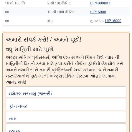
10 થી 100 લિ
2 થી 10L/મિનિટ
UIP4000hdT
na
10 થી 100L/મિનિટ
UIP16000
na
મોટા
નું ક્લસ્ટર
UIP16000
અમારો સંપર્ક કરો! / અમને પૂછો!
વધુ માહિતી માટે પૂછો
અલ્ટ્રાસોનિક પ્રોસેસર્સ, એપ્લિકેશન્સ અને કિંમત વિશે વધારાની
માહિતીની વિનંતી કરવા માટે કૃપા કરીને નીચેના ફોર્મનો ઉપયોગ કરો.
અમને તમારી સાથે તમારી પ્રક્રિયાની ચર્ચા કરવામાં અને તમારી
જરૂરિયાતોને પૂર્ણ કરતી અલ્ટ્રાસોનિક સિસ્ટમ ઓફર કરવામાં
આનંદ થશે!
ઇમેઇલ સરનામું (જરૂરી)
ફોન નંબર
નામ
વ્યાજ