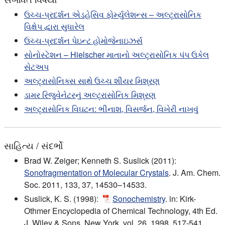
ઉચ્ચ-પ્રદર્શન એડહેસિવ ફોર્મ્યુલેશન્સ – અલ્ટ્રાસોનિક
વિક્ષેપ દ્વારા સુધારેલ
ઉચ્ચ-પ્રદર્શન પેઇન્ટ હોમોજેનાઇઝર્સ
સોનોસ્ટેશન – Hielscher માતાનો અલ્ટ્રાસોનિક પંપ ઉકેલ
સેટઅપ
અલ્ટ્રાસોનિક્સ સાથે ઉચ્ચ શીયર મિશ્રણ
ડામર રિજુવેનેટરનું અલ્ટ્રાસોનિક મિશ્રણ
અલ્ટ્રાસોનિક વિઘટન: ભીનાશ, વિસર્જન, વિખેરી નાખવું
સાહિત્ય / સંદર્ભો
Brad W. Zeiger; Kenneth S. Suslick (2011):
Sonofragmentation of Molecular Crystals
. J. Am. Chem.
Soc. 2011, 133, 37, 14530–14533.
Suslick, K. S. (1998):
Sonochemistry
. in: Kirk-
Othmer Encyclopedia of Chemical Technology, 4th Ed.
J. Wiley & Sons, New York, vol. 26, 1998. 517-541.