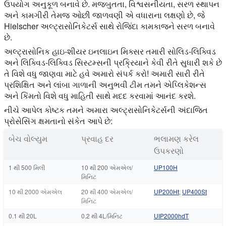
ઉપયોગ અનુકૂળ બનાવે છે. મજબુતતા, વિશ્વસનીયતા, સરળ સ્થાપન
અને કામગીરી તેમજ ઓછી જાળવણી એ વધારાના લક્ષણો છે, જે
Hielscher અલ્ટ્રાસોનિકેટર્સ સાથે રોજિંદા કામકાજને સરળ બનાવે
છે.
અલ્ટ્રાસોનિક હાઇ-શીયર ઇનલાઇન મિક્સર તમારી સોલિડ-લિક્વિડ
અને લિક્વિડ-લિક્વિડ સિસ્ટમ્સની પ્રક્રિયાને કેવી રીતે સુધારી શકે છે
તે વિશે વધુ જાણવા માટે હવે અમારો સંપર્ક કરો! અમારી સારી રીતે
પ્રશિક્ષિત અને લાંબા ગાળાની અનુભવી ટીમ તમને એપ્લિકેશન્સ
અને કિંમતો વિશે વધુ માહિતી સાથે મદદ કરવામાં આનંદ કરશે.
નીચે આપેલ કોષ્ટક તમને અમારા અલ્ટ્રાસોનિકેટર્સની અંદાજિત
પ્રોસેસિંગ ક્ષમતાનો સંકેત આપે છે:
બેચ વોલ્યુમ
પ્રવાહ દર
ભલામણ કરેલ
ઉપકરણો
1 થી 500 મિલી
10 થી 200 એમએલ/
UP100H
મિનિટ
10 થી 2000 એમએલ
20 થી 400 એમએલ/
UP200Ht
,
UP400St
મિનિટ
0.1 થી 20L
0.2 થી 4L/મિનિટ
UIP2000hdT