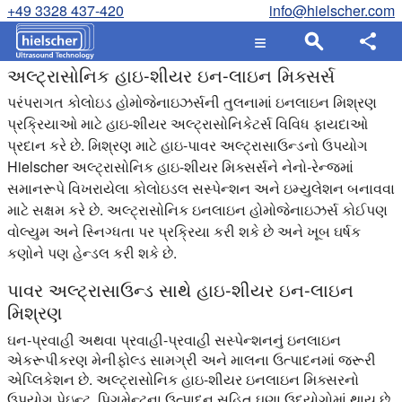
+49 3328 437-420
info@hielscher.com
અલ્ટ્રાસોનિક હાઇ-શીયર ઇન-લાઇન મિક્સર્સ
પરંપરાગત કોલોઇડ હોમોજેનાઇઝર્સની તુલનામાં ઇનલાઇન મિશ્રણ
પ્રક્રિયાઓ માટે હાઇ-શીયર અલ્ટ્રાસોનિકેટર્સ વિવિધ ફાયદાઓ
પ્રદાન કરે છે. મિશ્રણ માટે હાઇ-પાવર અલ્ટ્રાસાઉન્ડનો ઉપયોગ
Hielscher અલ્ટ્રાસોનિક હાઇ-શીયર મિક્સર્સને નેનો-રેન્જમાં
સમાનરૂપે વિખરાયેલા કોલોઇડલ સસ્પેન્શન અને ઇમ્યુલેશન બનાવવા
માટે સક્ષમ કરે છે. અલ્ટ્રાસોનિક ઇનલાઇન હોમોજેનાઇઝર્સ કોઈપણ
વોલ્યુમ અને સ્નિગ્ધતા પર પ્રક્રિયા કરી શકે છે અને ખૂબ ઘર્ષક
કણોને પણ હેન્ડલ કરી શકે છે.
પાવર અલ્ટ્રાસાઉન્ડ સાથે હાઇ-શીયર ઇન-લાઇન
મિશ્રણ
ઘન-પ્રવાહી અથવા પ્રવાહી-પ્રવાહી સસ્પેન્શનનું ઇનલાઇન
એકરૂપીકરણ મેનીફોલ્ડ સામગ્રી અને માલના ઉત્પાદનમાં જરૂરી
એપ્લિકેશન છે. અલ્ટ્રાસોનિક હાઇ-શીયર ઇનલાઇન મિક્સરનો
ઉપયોગ પેઇન્ટ, પિગમેન્ટના ઉત્પાદન સહિત ઘણા ઉદ્યોગોમાં થાય છે