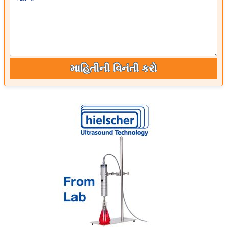
માહિતીની વિનંતી કરો