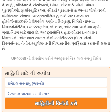
& શાહી, પોલિમર & સંયોજનો, ઇંધણ, ખોરાક & પીણાં, પોષક
પૂરવણીઓ, ફાર્માસ્યુટિકલ્સ, સૌંદર્ય પ્રસાધનો & અન્ય લોકો વચ્ચે
વ્યક્તિગત સંભાળ. અલ્ટ્રાસોનિક હાઇ-શીયર ઇનલાઇન
હોમોજેનાઇઝર્સનો ઉપયોગ કણોના મિશ્રણ, વિખેરી નાખવા,
ડિગગ્લોમેરેટિંગ, ઇમલ્સિફાઇંગ, ભીનાશ, ઓગળવા અને માઇક્રો-
ગ્રાઇન્ડિંગ માટે થાય છે. અલ્ટ્રાસોનિક હાઇ-શીયર ઇનલાઇન
મિક્સરની એક ખાસ તાકાત નેનો-મટીરીયલ્સ (દા.ત. નેનો-
ડિસ્પર્સન્સ, નેનો-ઇમ્યુલેશન)ની વિશ્વસનીય પ્રક્રિયા કરવાની ક્ષમતા
છે.
UP400St નો ઉપયોગ કરીને અલ્ટ્રાસોનિક લાલ રંગનું વિક્ષેપ
વિડિયો S24d 22mm પ્રોબ સાથે UP400St નો ઉપયોગ કરીને લાલ રંગના અ
માહિતી માટે ની અપીલ
ઇમેઇલ સરનામું (જરૂરી)
ઉત્પાદન અથવા રસ વિસ્તાર
માહિતીની વિનંતી કરો