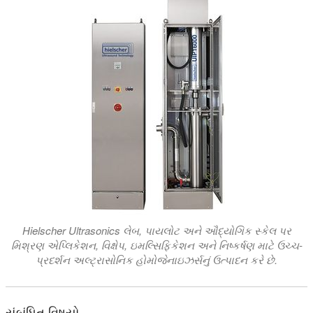
Hielscher Ultrasonics લેબ, પાયલોટ અને ઔદ્યોગિક સ્કેલ પર
મિશ્રણ એપ્લિકેશન, વિક્ષેપ, ઇમલ્સિફિકેશન અને નિષ્કર્ષણ માટે ઉચ્ચ-
પ્રદર્શન અલ્ટ્રાસોનિક હોમોજેનાઇઝર્સનું ઉત્પાદન કરે છે.
સંબંધિત વિષયો