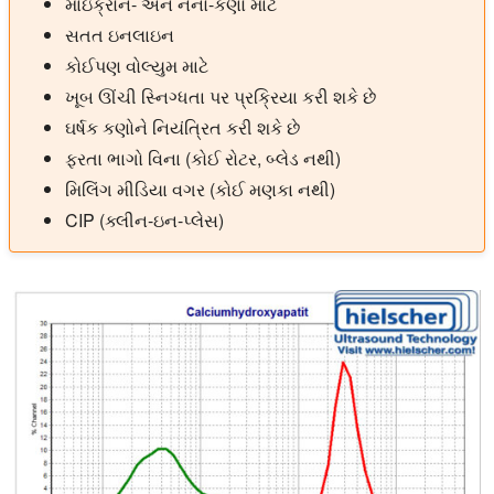
માઇક્રોન- અને નેનો-કણો માટે
સતત ઇનલાઇન
કોઈપણ વોલ્યુમ માટે
ખૂબ ઊંચી સ્નિગ્ધતા પર પ્રક્રિયા કરી શકે છે
ઘર્ષક કણોને નિયંત્રિત કરી શકે છે
ફરતા ભાગો વિના (કોઈ રોટર, બ્લેડ નથી)
મિલિંગ મીડિયા વગર (કોઈ મણકા નથી)
CIP (ક્લીન-ઇન-પ્લેસ)