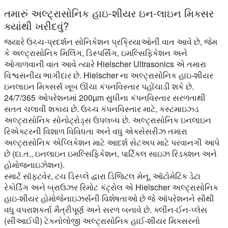
તમારું અલ્ટ્રાસોનિક હાઇ-શીયર ઇન-લાઇન મિક્સર
ક્યાંથી ખરીદવું?
જ્યારે ઉચ્ચ-પ્રદર્શન સોનિકેશન પ્રક્રિયાઓની વાત આવે છે, જેમ
કે અલ્ટ્રાસોનિક મિલિંગ, ડિસ્પર્સિંગ, ઇમલ્સિફિકેશન અને
ઓગાળવાની વાત આવે ત્યારે Hielscher Ultrasonics એ તમારા
વિશ્વસનીય ભાગીદાર છે. Hielscher ના અલ્ટ્રાસોનિક હાઇ-શીયર
ઇનલાઇન મિક્સર્સ ખૂબ ઊંચા કંપનવિસ્તાર પહોંચાડી શકે છે.
24/7/365 ઓપરેશનમાં 200µm સુધીના કંપનવિસ્તાર સરળતાથી
સતત ચલાવી શકાય છે. ઉચ્ચ કંપનવિસ્તાર માટે, કસ્ટમાઇઝ્ડ
અલ્ટ્રાસોનિક સોનોટ્રોડ્સ ઉપલબ્ધ છે. અલ્ટ્રાસોનિક ઇનલાઇન
રિએક્ટરની વિશાળ વિવિધતા અને વધુ એક્સેસરીઝ તમારા
અલ્ટ્રાસોનિક એપ્લિકેશન માટે આદર્શ સેટઅપ માટે પરવાનગી આપે
છે (દા.ત., ઇનલાઇન ઇમલ્સિફિકેશન, પાર્ટિકલ સાઇઝ રિડક્શન અને
હોમોજનાઇઝેશન).
સ્માર્ટ સૉફ્ટવેર, ટચ ડિસ્પ્લે દ્વારા ડિજિટલ મેનૂ, ઑટોમેટિક ડેટા
રેકોર્ડિંગ અને બ્રાઉઝર રિમોટ કંટ્રોલ એ Hielscher અલ્ટ્રાસોનિક
હાઇ-શીયર હોમોજેનાઇઝર્સની વિશેષતાઓ છે જે ઑપરેશનને સૌથી
વધુ વપરાશકર્તા મૈત્રીપૂર્ણ અને સરળ બનાવે છે. ક્લીન-ઈન-પ્લેસ
(સીઆઈપી) ટેકનોલોજી અલ્ટ્રાસોનિક હાઈ-શીયર મિક્સરનો