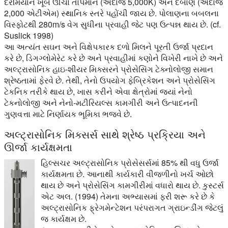
દરમિયાન ખૂબ ઊંચા તાપમાન (અંદાજે 5,000K) અને દબાણ (અંદાજે
2,000 એટીએમ) સ્થાનિક સ્તરે પહોંચી જાય છે. પોલાણના બબલના
વિસ્ફોટથી 280m/s વેગ સુધીના પ્રવાહી જેટ પણ ઉત્પન્ન થાય છે. (cf.
Suslick 1998)
આ અત્યંત સઘન અને વિક્ષેપકારક દળો મિલને પૂરતી ઉર્જા પ્રદાન
કરે છે, ડિગગ્લોમેરેટ કરે છે અને પ્રવાહીમાં કણોને વિખેરી નાખે છે અને
અલ્ટ્રાસોનિક હાઇ-શીયર મિક્સરને પ્રોસેસિંગ ટેક્નોલોજી સમાન
શ્રેષ્ઠતામાં ફેરવે છે. તેથી, તેનો ઉપયોગ ફેબ્રિકેશન અને પ્રોસેસિંગ
ટેકનિક તરીકે થાય છે, ખાસ કરીને એવા ક્ષેત્રોમાં જ્યાં નેનો
ટેકનોલોજી અને નેનો-મટીરિયલ્સ કામગીરી અને ઉત્પાદનની
ગુણવત્તા માટે નિર્ણાયક ભૂમિકા ભજવે છે.
અલ્ટ્રાસોનિક મિક્સર્સ સાથે શ્રેષ્ઠ પ્રક્રિયા અને
ઊર્જા કાર્યક્ષમતા
હિલ્સચર અલ્ટ્રાસોનિક પ્રોસેસર્સમાં 85% થી વધુ ઉર્જા
કાર્યક્ષમતા છે. આનાથી કાર્યકારી વીજળીનો ખર્ચ ઓછો
થાય છે અને પ્રોસેસિંગ કામગીરીમાં વધારો થાય છે. કુસ્ટર્સ
એટ અલ. (1994) તેમના અભ્યાસમાં ફરી શરૂ કરે છે કે
અલ્ટ્રાસોનિક ફ્રેગમેન્ટેશન પરંપરાગત ગ્રાઇન્ડીંગ જેટલું
જ કાર્યક્ષમ છે.