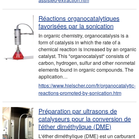
assisted-extraction.htm
Réactions organocatalytiques
favorisées par la sonication
In organic chemistry, organocatalysis is a
form of catalysis in which the rate of a
chemical reaction is increased by an organic
catalyst. This "organocatalyst" consists of
carbon, hydrogen, sulfur and other nonmetal
elements found in organic compounds. The
application
…
https://www.hielscher.com/fr/organocatalytic-
reactions-promoted-by-sonication.htm
Préparation par ultrasons de
catalyseurs pour la conversion de
l'éther diméthylique (DME)
L'éther diméthylique (DME) est un carburant