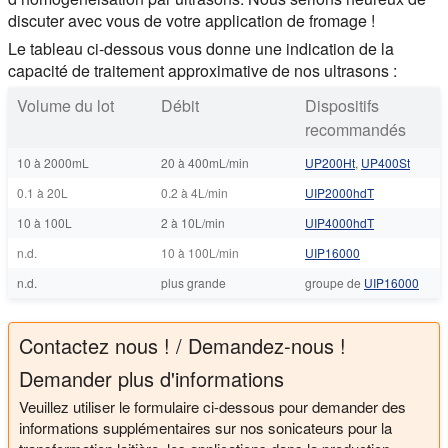
discuter avec vous de votre application de fromage !
Le tableau ci-dessous vous donne une indication de la
capacité de traitement approximative de nos ultrasons :
Volume du lot
Débit
Dispositifs
recommandés
10 à 2000mL
20 à 400mL/min
UP200Ht
,
UP400St
0.1 à 20L
0.2 à 4L/min
UIP2000hdT
10 à 100L
2 à 10L/min
UIP4000hdT
n.d.
10 à 100L/min
UIP16000
n.d.
plus grande
groupe de
UIP16000
Contactez nous ! / Demandez-nous !
Demander plus d'informations
Veuillez utiliser le formulaire ci-dessous pour demander des
informations supplémentaires sur nos sonicateurs pour la