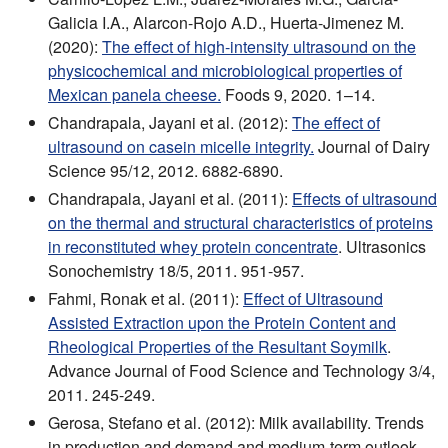
Galicia I.A., Alarcon-Rojo A.D., Huerta-Jimenez M.
(2020):
The effect of high-intensity ultrasound on the
physicochemical and microbiological properties of
Mexican panela cheese.
Foods 9, 2020. 1–14.
Chandrapala, Jayani et al. (2012):
The effect of
ultrasound on casein micelle integrity.
Journal of Dairy
Science 95/12, 2012. 6882-6890.
Chandrapala, Jayani et al. (2011):
Effects of ultrasound
on the thermal and structural characteristics of proteins
in reconstituted whey protein concentrate
. Ultrasonics
Sonochemistry 18/5, 2011. 951-957.
Fahmi, Ronak et al. (2011):
Effect of Ultrasound
Assisted Extraction upon the Protein Content and
Rheological Properties of the Resultant Soymilk
.
Advance Journal of Food Science and Technology 3/4,
2011. 245-249.
Gerosa, Stefano et al. (2012): Milk availability. Trends
in production and demand and medium-term outlook.