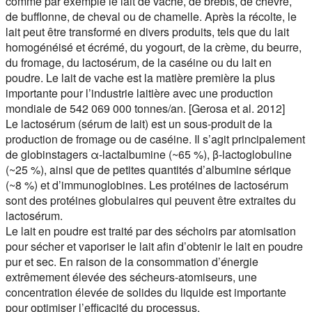
comme par exemple le lait de vache, de brebis, de chèvre,
de bufflonne, de cheval ou de chamelle. Après la récolte, le
lait peut être transformé en divers produits, tels que du lait
homogénéisé et écrémé, du yogourt, de la crème, du beurre,
du fromage, du lactosérum, de la caséine ou du lait en
poudre. Le lait de vache est la matière première la plus
importante pour l’industrie laitière avec une production
mondiale de 542 069 000 tonnes/an. [Gerosa et al. 2012]
Le lactosérum (sérum de lait) est un sous-produit de la
production de fromage ou de caséine. Il s’agit principalement
de globinstagers α-lactalbumine (~65 %), β-lactoglobuline
(~25 %), ainsi que de petites quantités d’albumine sérique
(~8 %) et d’immunoglobines. Les protéines de lactosérum
sont des protéines globulaires qui peuvent être extraites du
lactosérum.
Le lait en poudre est traité par des séchoirs par atomisation
pour sécher et vaporiser le lait afin d’obtenir le lait en poudre
pur et sec. En raison de la consommation d’énergie
extrêmement élevée des sécheurs-atomiseurs, une
concentration élevée de solides du liquide est importante
pour optimiser l’efficacité du processus.