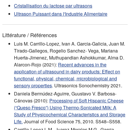
Cristallisation du lactose par ultrasons
Ultrason Puissant dans l'Industrie Alimentaire
Littérature / Références
Luis M. Carrillo-Lopez, Ivan A. Garcia-Galicia, Juan M.
Tirado-Gallegos, Rogelio Sanchez- Vega, Mariana
Huerta-Jimenez, Muthupandian Ashokkumar, Alma D.
Alarcon-Rojo (2021):
Recent advances in the
application of ultrasound in dairy products: Effect on
functional, physical, chemical, microbiological and
sensory properties
. Ultrasonics Sonochemistry 2021.
Daniela Bermúdez-Aguirre, Guustavo V. Barbosa-
Cánovas (2010):
Processing of Soft Hispanic Cheese
(“Queso Fresco”) Using Thermo-Sonicated Milk: A
Study of Physicochemical Characteristics and Storage
Life.
Journal of Food Science 75, 2010. S548–S558.
Carrillo-Lopez L.M., Juarez-Morales M.G., Garcia-