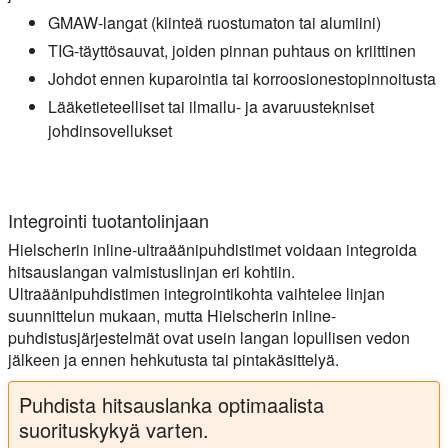
GMAW-langat (kiinteä ruostumaton tai alumiini)
TIG-täyttösauvat, joiden pinnan puhtaus on kriittinen
Johdot ennen kuparointia tai korroosionestopinnoitusta
Lääketieteelliset tai ilmailu- ja avaruustekniset
johdinsovellukset
Integrointi tuotantolinjaan
Hielscherin inline-ultraäänipuhdistimet voidaan integroida
hitsauslangan valmistuslinjan eri kohtiin.
Ultraäänipuhdistimen integrointikohta vaihtelee linjan
suunnittelun mukaan, mutta Hielscherin inline-
puhdistusjärjestelmät ovat usein langan lopullisen vedon
jälkeen ja ennen hehkutusta tai pintakäsittelyä.
Puhdista hitsauslanka optimaalista
suorituskykyä varten.