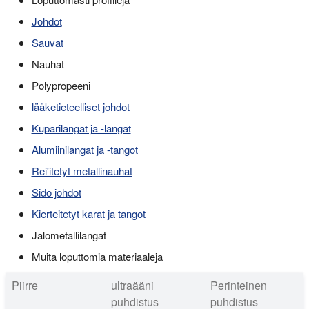
Johdot
Sauvat
Nauhat
Polypropeeni
lääketieteelliset johdot
Kuparilangat ja -langat
Alumiinilangat ja -tangot
Rei'itetyt metallinauhat
Sido johdot
Kierteitetyt karat ja tangot
Jalometallilangat
Muita loputtomia materiaaleja
Piirre
ultraääni
Perinteinen
puhdistus
puhdistus