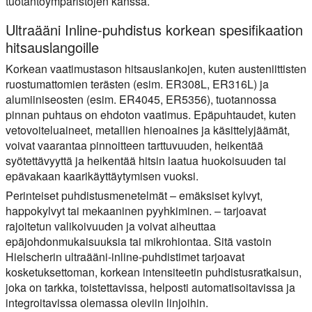
tuotantoympäristöjen kanssa.
Ultraääni Inline-puhdistus korkean spesifikaation
hitsauslangoille
Korkean vaatimustason hitsauslankojen, kuten austeniittisten
ruostumattomien terästen (esim. ER308L, ER316L) ja
alumiiniseosten (esim. ER4045, ER5356), tuotannossa
pinnan puhtaus on ehdoton vaatimus. Epäpuhtaudet, kuten
vetovoiteluaineet, metallien hienoaines ja käsittelyjäämät,
voivat vaarantaa pinnoitteen tarttuvuuden, heikentää
syötettävyyttä ja heikentää hitsin laatua huokoisuuden tai
epävakaan kaarikäyttäytymisen vuoksi.
Perinteiset puhdistusmenetelmät – emäksiset kylvyt,
happokylvyt tai mekaaninen pyyhkiminen. – tarjoavat
rajoitetun valikoivuuden ja voivat aiheuttaa
epäjohdonmukaisuuksia tai mikrohiontaa. Sitä vastoin
Hielscherin ultraääni-inline-puhdistimet tarjoavat
kosketuksettoman, korkean intensiteetin puhdistusratkaisun,
joka on tarkka, toistettavissa, helposti automatisoitavissa ja
integroitavissa olemassa oleviin linjoihin.