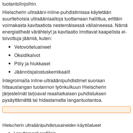
tuotantolinjoihin.
Hielscherin ultraääni-inline-puhdistimissa käytetään
suuritehoisia ultraääniaaltoja tuottamaan hallittua, erittäin
voimakasta kavitaatiota nestemäisessä väliaineessa. Nämä
energiatiheät värähtelyt ja kavitaatio irrottavat kaapelista ei-
toivottuja jäämiä, kuten:
Vetovoiteluaineet
Oksidikalvot
Pöly ja hiukkaset
Jäännösjalostuskemikaalit
Integroimalla inline-ultraäänipuhdistimet suoraan
hitsauslangan tuotannon työnkulkuun Hielscherin
järjestelmät tarjoavat reaaliaikaisen puhdistuksen
pysäyttämättä tai hidastamatta langantuotantoa.
Hielscherin ultraäänipuhdistusaineiden käyttöalueet
Loputtomasti profiileja