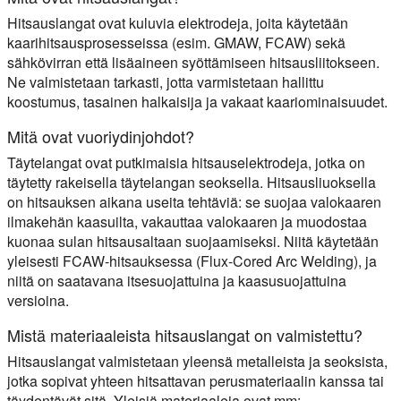
Hitsauslangat ovat kuluvia elektrodeja, joita käytetään
kaarihitsausprosesseissa (esim. GMAW, FCAW) sekä
sähkövirran että lisäaineen syöttämiseen hitsausliitokseen.
Ne valmistetaan tarkasti, jotta varmistetaan hallittu
koostumus, tasainen halkaisija ja vakaat kaariominaisuudet.
Mitä ovat vuoriydinjohdot?
Täytelangat ovat putkimaisia hitsauselektrodeja, jotka on
täytetty rakeisella täytelangan seoksella. Hitsausliuoksella
on hitsauksen aikana useita tehtäviä: se suojaa valokaaren
ilmakehän kaasuilta, vakauttaa valokaaren ja muodostaa
kuonaa sulan hitsausaltaan suojaamiseksi. Niitä käytetään
yleisesti FCAW-hitsauksessa (Flux-Cored Arc Welding), ja
niitä on saatavana itsesuojattuina ja kaasusuojattuina
versioina.
Mistä materiaaleista hitsauslangat on valmistettu?
Hitsauslangat valmistetaan yleensä metalleista ja seoksista,
jotka sopivat yhteen hitsattavan perusmateriaalin kanssa tai
täydentävät sitä. Yleisiä materiaaleja ovat mm: