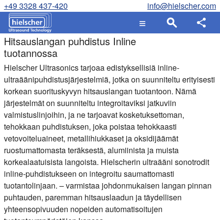
+49 3328 437-420
info@hielscher.com
Hitsauslangan puhdistus Inline
tuotannossa
Hielscher Ultrasonics tarjoaa edistyksellisiä inline-
ultraäänipuhdistusjärjestelmiä, jotka on suunniteltu erityisesti
korkean suorituskyvyn hitsauslangan tuotantoon. Nämä
järjestelmät on suunniteltu integroitaviksi jatkuviin
valmistuslinjoihin, ja ne tarjoavat kosketuksettoman,
tehokkaan puhdistuksen, joka poistaa tehokkaasti
vetovoiteluaineet, metallihiukkaset ja oksidijäämät
ruostumattomasta teräksestä, alumiinista ja muista
korkealaatuisista langoista. Hielscherin ultraääni sonotrodit
inline-puhdistukseen on integroitu saumattomasti
tuotantolinjaan. – varmistaa johdonmukaisen langan pinnan
puhtauden, paremman hitsauslaadun ja täydellisen
yhteensopivuuden nopeiden automatisoitujen