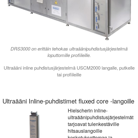
DRS3000 on erittäin tehokas ultraäänipuhdistusjärjestelmä
loputtomille profiileille.
Ultraääni inline puhdistusjärjestelmä USCM2000 langalle, putkelle
tai profiileille
Tässä videossa esitetään ultraäänipuhdistusjärjestelmä USCM200
Ultraääni Inline-puhdistimet fluxed core -langoille
Hielscherin inline-
ultraäänipuhdistusjärjestelmät
tarjoavat tulenkestäville
hitsauslangoille
kosketuksettoman ja