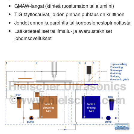
GMAW-langat (kiinteä ruostumaton tai alumiini)
TIG-täyttösauvat, joiden pinnan puhtaus on kriittinen
Johdot ennen kuparointia tai korroosionestopinnoitusta
Lääketieteelliset tai ilmailu- ja avaruustekniset
johdinsovellukset