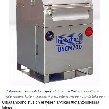
Ultraääni inline-puhdistusjärjestelmän USCM700
loputtomien
materiaalien, kuten juotoslankojen, intensiiviseen puhdistukseen.
Ultraäänipuhdistus on erityisen arvokas tuotantolinjoissa,
joissa: