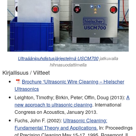
Ultraäänipuhdistusjärjestelmä USCM700
jatkuvalla
hihnasuodattimella
Kirjallisuus / Viitteet
Brochure “Ultrasonic Wire Cleaning – Hielscher
Ultrasonics
Leighton, Timothy; Birkin, Peter; Offin, Doug (2013):
A
new approach to ultrasonic cleaning
. International
Congress on Acoustics, January 2013.
Fuchs, John F. (2002):
Ultrasonic Cleaning:
Fundamental Theory and Applications.
In: Proceedings
of Precision Cleaning May 15-17, 1995, Rosemont, IL,