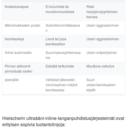
Kosketusvapaa
Ei kulumista tai
Riski
muodonmuutoksia
harjojen/pyyhkimien
kanssa
Mikrohiukkasten poisto
Submikronimittakaava
Usein aggressiivinen
n
Kemikaaleja
Lievä tai jopa
Usein aggressiivinen
kemikaaliton
Inline-automaatio
Suurnopeusyhteensop
Usein eräpohjainen
iva
Pinnan aktivointi
Edistää tarttumista
Muuttuva vaikutus
pinnoitusta varten
jalanjälki
Vähäiset jätevedet,
Suuri
minimaalinen määrä
veden/kemikaalien
kemikaaleja
käyttö
Hielscherin ultraääni-inline-langanpuhdistusjärjestelmät ovat
erityisen sopivia tuotantolinjoja: