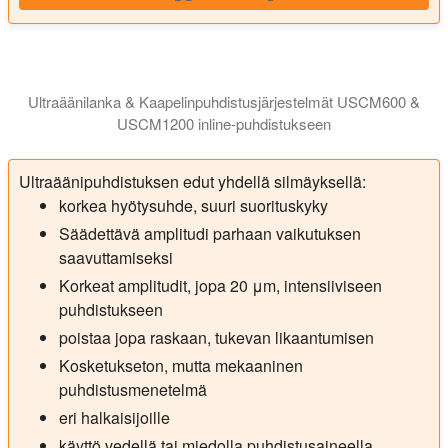
Ultraäänilanka & Kaapelinpuhdistusjärjestelmät USCM600 &
USCM1200 inline-puhdistukseen
Langan ultraäänipuhdistusmoduulit USCM600 ja USCM1200 johdinte
Ultraäänipuhdistuksen edut yhdellä silmäyksellä:
korkea hyötysuhde, suuri suorituskyky
Säädettävä amplitudi parhaan vaikutuksen
saavuttamiseksi
Korkeat amplitudit, jopa 20 μm, intensiiviseen
puhdistukseen
poistaa jopa raskaan, tukevan likaantumisen
Kosketukseton, mutta mekaaninen
puhdistusmenetelmä
eri halkaisijoille
käyttö vedellä tai miedolla puhdistusaineella