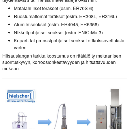
Matalahiiliset teräkset (esim. ER70S-6)
Ruostumattomat teräkset (esim. ER308L, ER316L)
Alumiiniseokset (esim. ER4045, ER5356)
Nikkelipohjaiset seokset (esim. ENiCrMo-3)
Kupari- tai pronssipohjaiset seokset erikoissovelluksia
varten
Hitsauslangan tarkka koostumus on räätälöity mekaanisen
suorituskyvyn, korroosionkestävyyden ja hitsattavuuden
mukaan.