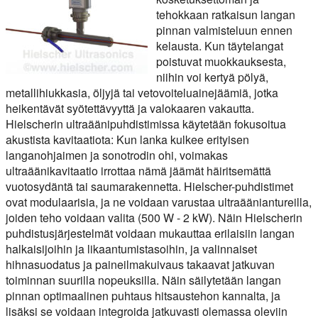
tehokkaan ratkaisun langan
pinnan valmisteluun ennen
kelausta. Kun täytelangat
poistuvat muokkauksesta,
niihin voi kertyä pölyä,
metallihiukkasia, öljyjä tai vetovoiteluainejäämiä, jotka
heikentävät syötettävyyttä ja valokaaren vakautta.
Hielscherin ultraäänipuhdistimissa käytetään fokusoitua
akustista kavitaatiota: Kun lanka kulkee erityisen
langanohjaimen ja sonotrodin ohi, voimakas
ultraäänikavitaatio irrottaa nämä jäämät häiritsemättä
vuotosydäntä tai saumarakennetta. Hielscher-puhdistimet
ovat modulaarisia, ja ne voidaan varustaa ultraääniantureilla,
joiden teho voidaan valita (500 W - 2 kW). Näin Hielscherin
puhdistusjärjestelmät voidaan mukauttaa erilaisiin langan
halkaisijoihin ja likaantumistasoihin, ja valinnaiset
hihnasuodatus ja paineilmakuivaus takaavat jatkuvan
toiminnan suurilla nopeuksilla. Näin säilytetään langan
pinnan optimaalinen puhtaus hitsaustehon kannalta, ja
lisäksi se voidaan integroida jatkuvasti olemassa oleviin