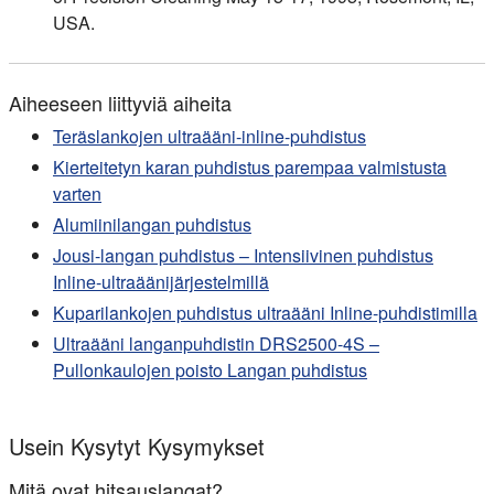
USA.
Aiheeseen liittyviä aiheita
Teräslankojen ultraääni-inline-puhdistus
Kierteitetyn karan puhdistus parempaa valmistusta
varten
Alumiinilangan puhdistus
Jousi-langan puhdistus – Intensiivinen puhdistus
Inline-ultraäänijärjestelmillä
Kuparilankojen puhdistus ultraääni Inline-puhdistimilla
Ultraääni langanpuhdistin DRS2500-4S –
Pullonkaulojen poisto Langan puhdistus
Usein Kysytyt Kysymykset
Mitä ovat hitsauslangat?