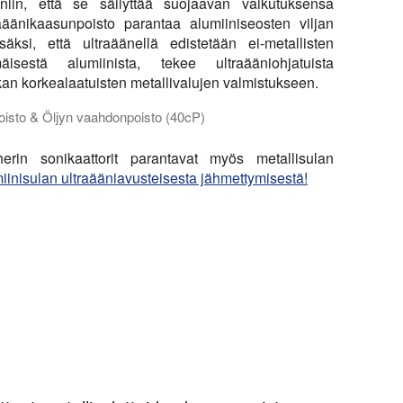
niin, että se säilyttää suojaavan vaikutuksensa
äänikaasunpoisto parantaa alumiiniseosten viljan
äksi, että ultraäänellä edistetään ei-metallisten
isestä alumiinista, tekee ultraääniohjatuista
ikan korkealaatuisten metallivalujen valmistukseen.
poisto & Öljyn vaahdonpoisto (40cP)
cP) tehokkaan kaasunpoiston. Ultrasonication poistaa pienet s
herin sonikaattorit parantavat myös metallisulan
iinisulan ultraääniavusteisesta jähmettymisestä!