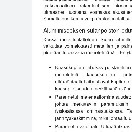
maksimaalisen rakenteellisen hienost
ultraäänen tuottama voimakas akustine
Samalla sonikaatio voi parantaa metallisula
Alumiiniseoksen sulanpoiston edut
Koska metallisulatteiden, kuten alumii
vaikuttaa voimakkaasti metallien ja pain
pidetään lupaavana menetelmänä – Erityis
Kaasukuplien tehokas poistaminen:
menetelmä kaasukuplien poistam
ultraääniaallot aiheuttavat kuplien 
kaasupitoisuuden merkittävään väh
Parannetut materiaaliominaisuudet:
johtaa merkittäviin parannuksii
fysikaalisissa ominaisuuksissa. T
jännityskeskittiminä, mikä johtaa lu
Parannettu valulaatu:
Ultraäänikaasu