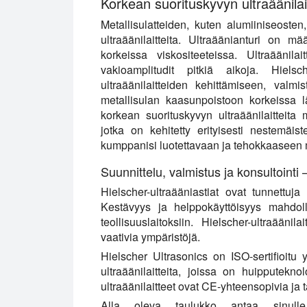
Korkean suorituskyvyn ultraäänilai
Metallisulatteiden, kuten alumiiniseosten,
ultraäänilaitteita. Ultraäänianturi on mä
korkeissa viskositeeteissa. Ultraäänil
vakioamplitudit pitkiä aikoja. Hielsc
ultraäänilaitteiden kehittämiseen, valmi
metallisulan kaasunpoistoon korkeissa l
korkean suorituskyvyn ultraäänilaitteita
jotka on kehitetty erityisesti nestemäis
kumppanisi luotettavaan ja tehokkaaseen m
Suunnittelu, valmistus ja konsultointi
Hielscher-ultraääniastiat ovat tunnettuja
Kestävyys ja helppokäyttöisyys mahdolli
teollisuuslaitoksiin. Hielscher-ultraäänil
vaativia ympäristöjä.
Hielscher Ultrasonics on ISO-sertifioitu y
ultraäänilaitteita, joissa on huipputeknol
ultraäänilaitteet ovat CE-yhteensopivia ja 
Alla oleva taulukko antaa sinulle vi