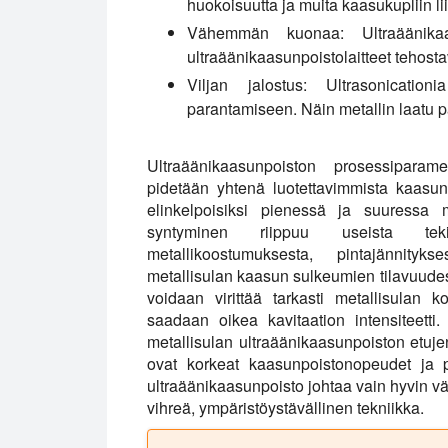
huokoisuutta ja muita kaasukupliin liit
Vähemmän kuonaa:
Ultraäänika
ultraäänikaasunpoistolaitteet tehost
Viljan jalostus:
Ultrasonicationi
parantamiseen. Näin metallin laatu 
Ultraäänikaasunpoiston prosessiparametr
pidetään yhtenä luotettavimmista kaasunpo
elinkelpoisiksi pienessä ja suuressa 
syntyminen riippuu useista tekijöi
metallikoostumuksesta, pintajännityks
metallisulan kaasun sulkeumien tilavuudes
voidaan virittää tarkasti metallisulan k
saadaan oikea kavitaation intensiteetti
metallisulan ultraäänikaasunpoiston etuje
ovat korkeat kaasunpoistonopeudet ja 
ultraäänikaasunpoisto johtaa vain hyvin v
vihreä, ympäristöystävällinen tekniikka.