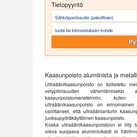
Tietopyyntö
Sähköpostiosoite (pakollinen)
tuote tai kiinnostuksen kohde
Py
Kaasunpoisto alumiinista ja metall
Ultraäänikaasunpoisto on todistettu me
vetypitoisuuden vähentämiseksi alu
kaasunpoistomenetelmiin, kuten k
ultraäänikaasunpoisto on erinomainen
osoittaneet, että ultraäänianturin kaasu
juoksupyöräkäyttöinen kaasunpoisto.
Koska ultraäänikaasunpoistoon ei liity t
oleva suojaava alumiinioksidi ei häiriin