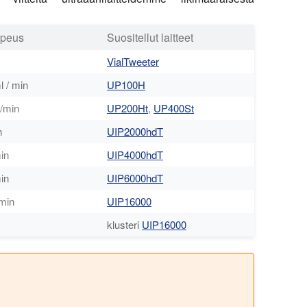
opeus
Suositellut laitteet
VialTweeter
l / min
UP100H
/min
UP200Ht
,
UP400St
n
UIP2000hdT
min
UIP4000hdT
min
UIP6000hdT
 min
UIP16000
klusteri
UIP16000