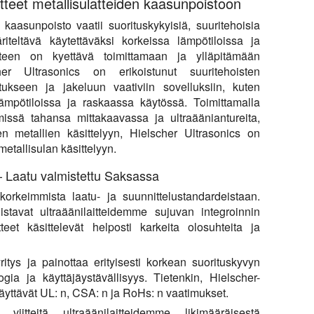
tteet metallisulatteiden kaasunpoistoon
 kaasunpoisto vaatii suorituskykyisiä, suuritehoisia
äriteltävä käytettäväksi korkeissa lämpötiloissa ja
aitteen on kyettävä toimittamaan ja ylläpitämään
her Ultrasonics on erikoistunut suuritehoisten
stukseen ja jakeluun vaativiin sovelluksiin, kuten
ämpötiloissa ja raskaassa käytössä. Toimittamalla
 missä tahansa mittakaavassa ja ultraääniantureita,
ten metallien käsittelyyn, Hielscher Ultrasonics on
etallisulan käsittelyyn.
 – Laatu valmistettu Saksassa
 korkeimmista laatu- ja suunnittelustandardeistaan.
stavat ultraäänilaitteidemme sujuvan integroinnin
aitteet käsittelevät helposti karkeita olosuhteita ja
ritys ja painottaa erityisesti korkean suorituskyvyn
ogia ja käyttäjäystävällisyys. Tietenkin, Hielscher-
täyttävät UL: n, CSA: n ja RoHs: n vaatimukset.
itteitä ultraäänilaitteidemme likimääräisestä