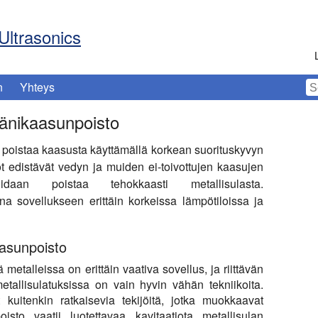
Ultrasonics
n
Yhteys
äänikaasunpoisto
i poistaa kaasusta käyttämällä korkean suorituskyvyn
ot edistävät vedyn ja muiden ei-toivottujen kaasujen
daan poistaa tehokkaasti metallisulasta.
na sovellukseen erittäin korkeissa lämpötiloissa ja
aasunpoisto
talleissa on erittäin vaativa sovellus, ja riittävän
metallisulatuksissa on vain hyvin vähän tekniikoita.
kuitenkin ratkaisevia tekijöitä, jotka muokkaavat
isto vaatii luotettavaa kavitaatiota metallisulan