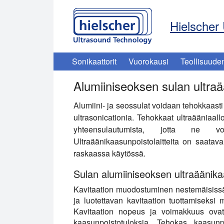
Hielscher 
Sonikaattorit
Vuorokausi
Teollisuude
Alumiiniseoksen sulan ultra
Alumiini- ja seossulat voidaan tehokkaast
ultrasonicationia. Tehokkaat ultraääniaall
yhteensulautumista, jotta ne voi
Ultraäänikaasunpoistolaitteita on saatava
raskaassa käytössä.
Sulan alumiiniseoksen ultraäänik
Kavitaation muodostuminen nestemäisissä me
ja luotettavan kavitaation tuottamiseksi 
Kavitaation nopeus ja voimakkuus ovat 
kaasunpoistotuloksia. Tehokas kaasunpo