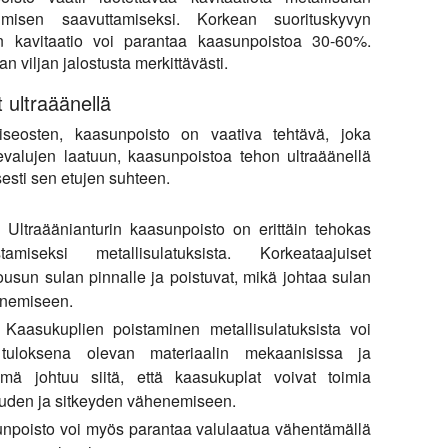
umisen saavuttamiseksi. Korkean suorituskyvyn
n kavitaatio voi parantaa kaasunpoistoa 30-60%.
n viljan jalostusta merkittävästi.
 ultraäänellä
niseosten, kaasunpoisto on vaativa tehtävä, joka
evalujen laatuun, kaasunpoistoa tehon ultraäänellä
esti sen etujen suhteen.
Ultraäänianturin kaasunpoisto on erittäin tehokas
iseksi metallisulatuksista. Korkeataajuiset
nousun sulan pinnalle ja poistuvat, mikä johtaa sulan
enemiseen.
Kaasukuplien poistaminen metallisulatuksista voi
n tuloksena olevan materiaalin mekaanisissa ja
ämä johtuu siitä, että kaasukuplat voivat toimia
juuden ja sitkeyden vähenemiseen.
npoisto voi myös parantaa valulaatua vähentämällä