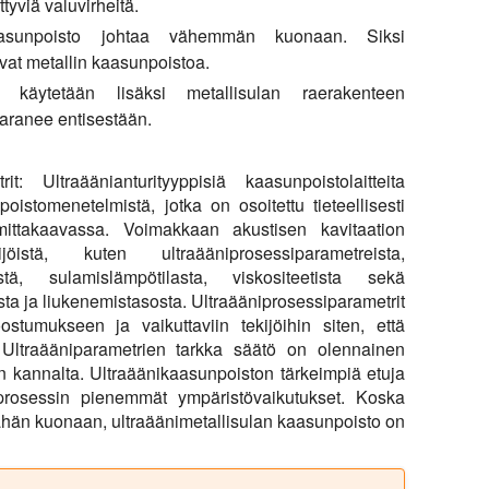
tyviä valuvirheitä.
asunpoisto johtaa vähemmän kuonaan. Siksi
avat metallin kaasunpoistoa.
a käytetään lisäksi metallisulan raerakenteen
paranee entisestään.
it:
Ultraäänianturityyppisiä kaasunpoistolaitteita
istomenetelmistä, jotka on osoitettu tieteellisesti
mittakaavassa. Voimakkaan akustisen kavitaation
stä, kuten ultraääniprosessiparametreista,
estä, sulamislämpötilasta, viskositeetista sekä
ta ja liukenemistasosta. Ultraääniprosessiparametrit
oostumukseen ja vaikuttaviin tekijöihin siten, että
. Ultraääniparametrien tarkka säätö on olennainen
n kannalta. Ultraäänikaasunpoiston tärkeimpiä etuja
prosessin pienemmät ympäristövaikutukset. Koska
ähän kuonaan, ultraäänimetallisulan kaasunpoisto on