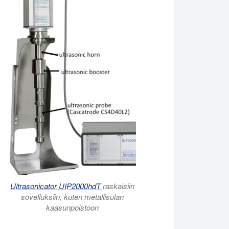
uspendoituneet kaasukuplat nesteestä ja vähentää liuenneen ka
Ultrasonicator UIP2000hdT
raskaisiin
sovelluksiin, kuten metallisulan
kaasunpoistoon