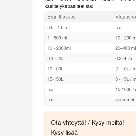
käsittelykapasiteetista:
Erän tilavuus
Virtausn
0.5 - 1.5 ml
n.a.
1 - 500 ml
10 - 200 m
10 - 2000ml
20–400 ml
0.1 - 20L
0.2–4 l/mi
10-100L
2 - 10L / 
15-150L
3 - 15L / 
n.a.
10-100L /
n.a.
suurempi
Ota yhteyttä! / Kysy meiltä!
Kysy lisää