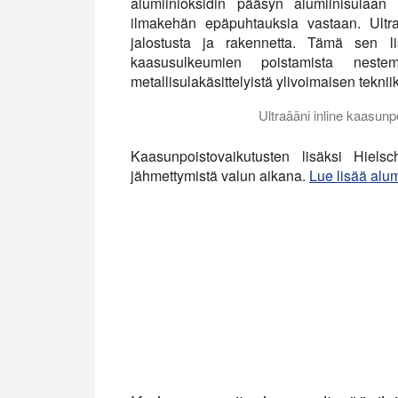
alumiinioksidin pääsyn alumiinisulaan 
ilmakehän epäpuhtauksia vastaan. Ultra
jalostusta ja rakennetta. Tämä sen lis
kaasusulkeumien poistamista nestemä
metallisulakäsittelyistä ylivoimaisen tekni
Ultraääni inline kaasun
Tämä video osoittaa viskoosin öljyn (40
Kaasunpoistovaikutusten lisäksi Hielsc
jähmettymistä valun aikana.
Lue lisää alum