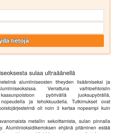
ydä tietoja
iseoksesta sulaa ultraäänellä
netelmä alumiiniseosten tiheyden lisäämiseksi ja
miiniseoksissa. Verrattuna vaihtoehtoisiin
aasunpoistoon pyörivällä juoksupyörällä,
 nopeudella ja tehokkuudella. Tutkimukset ovat
npoistojärjestelmä oli noin 3 kertaa nopeampi kuin
avanomaista metallin sekoittamista, sulan pinnalla
ny. Alumiinioksidikerroksen ehjänä pitäminen estää