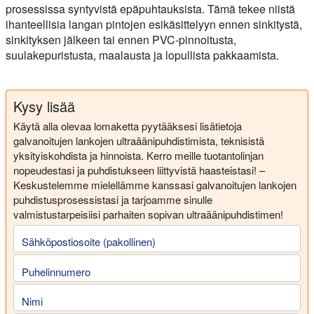
prosessissa syntyvistä epäpuhtauksista. Tämä tekee niistä
ihanteellisia langan pintojen esikäsittelyyn ennen sinkitystä,
sinkityksen jälkeen tai ennen PVC-pinnoitusta,
suulakepuristusta, maalausta ja lopullista pakkaamista.
Kysy lisää
Käytä alla olevaa lomaketta pyytääksesi lisätietoja
galvanoitujen lankojen ultraäänipuhdistimista, teknisistä
yksityiskohdista ja hinnoista. Kerro meille tuotantolinjan
nopeudestasi ja puhdistukseen liittyvistä haasteistasi! –
Keskustelemme mielellämme kanssasi galvanoitujen lankojen
puhdistusprosessistasi ja tarjoamme sinulle
valmistustarpeisiisi parhaiten sopivan ultraäänipuhdistimen!
Sähköpostiosoite (pakollinen)
Puhelinnumero
Nimi