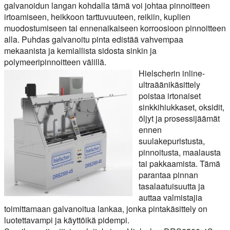
galvanoidun langan kohdalla tämä voi johtaa pinnoitteen
irtoamiseen, heikkoon tarttuvuuteen, reikiin, kuplien
muodostumiseen tai ennenaikaiseen korroosioon pinnoitteen
alla. Puhdas galvanoitu pinta edistää vahvempaa
mekaanista ja kemiallista sidosta sinkin ja
polymeeripinnoitteen välillä.
Hielscherin inline-
ultraäänikäsittely
poistaa irtonaiset
sinkkihiukkaset, oksidit,
öljyt ja prosessijäämät
ennen
suulakepuristusta,
pinnoitusta, maalausta
tai pakkaamista. Tämä
parantaa pinnan
tasalaatuisuutta ja
auttaa valmistajia
toimittamaan galvanoitua lankaa, jonka pintakäsittely on
luotettavampi ja käyttöikä pidempi.