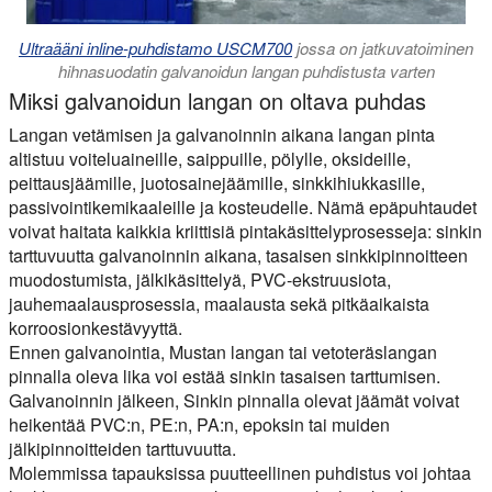
Ultraääni inline-puhdistamo USCM700
jossa on jatkuvatoiminen
hihnasuodatin galvanoidun langan puhdistusta varten
Miksi galvanoidun langan on oltava puhdas
Langan vetämisen ja galvanoinnin aikana langan pinta
altistuu voiteluaineille, saippuille, pölylle, oksideille,
peittausjäämille, juotosainejäämille, sinkkihiukkasille,
passivointikemikaaleille ja kosteudelle. Nämä epäpuhtaudet
voivat haitata kaikkia kriittisiä pintakäsittelyprosesseja: sinkin
tarttuvuutta galvanoinnin aikana, tasaisen sinkkipinnoitteen
muodostumista, jälkikäsittelyä, PVC-ekstruusiota,
jauhemaalausprosessia, maalausta sekä pitkäaikaista
korroosionkestävyyttä.
Ennen galvanointia,
Mustan langan tai vetoteräslangan
pinnalla oleva lika voi estää sinkin tasaisen tarttumisen.
Galvanoinnin jälkeen,
Sinkin pinnalla olevat jäämät voivat
heikentää PVC:n, PE:n, PA:n, epoksin tai muiden
jälkipinnoitteiden tarttuvuutta.
Molemmissa tapauksissa puutteellinen puhdistus voi johtaa