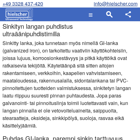
+49 3328 437-420
info@hielscher.com
Sinkityn langan puhdistus
ultraäänipuhdistimilla
Sinkitty lanka, joka tunnetaan myös nimellä GI-lanka
(galvanized iron), on tarkoitettu vaativiin käyttökohteisiin,
joissa lujuus, korroosionkestävyys ja pitkä käyttöikä ovat
ratkaisevia tekijöitä. Käytetäänpä sitä sitten aitojen
rakentamiseen, verkkoihin, kaapelien vahvistamiseen,
maataloudessa, rakennusalalla, sidontalankana tai PVC-
pinnoitettujen tuotteiden valmistuksessa, sinkitetyn langan
laatu riippuu suuresti pinnan puhtaudesta. Jopa paras
galvanointi- tai pinnoituslinja toimii luotettavasti vain, kun
langan pinnalla ei ole vetovoiteluaineita, saippuoita,
stearaatteja, oksideja, sinkkipölyä, suoloja, rasvaa eikä
käsittelyjäämiä.
Puhdas GI-lanka, parempi sinkin tarttuvuus,