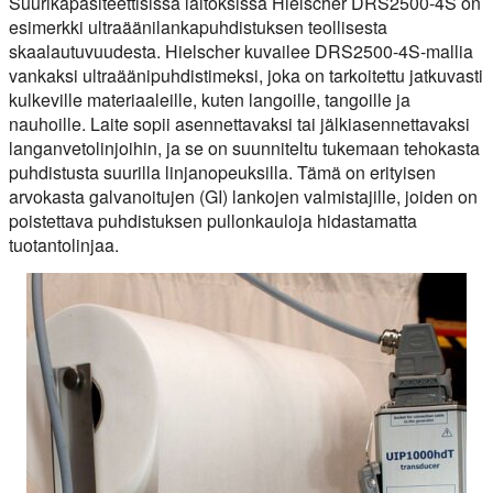
Suurikapasiteettisissa laitoksissa Hielscher DRS2500-4S on
esimerkki ultraäänilankapuhdistuksen teollisesta
skaalautuvuudesta. Hielscher kuvailee DRS2500-4S-mallia
vankaksi ultraäänipuhdistimeksi, joka on tarkoitettu jatkuvasti
kulkeville materiaaleille, kuten langoille, tangoille ja
nauhoille. Laite sopii asennettavaksi tai jälkiasennettavaksi
langanvetolinjoihin, ja se on suunniteltu tukemaan tehokasta
puhdistusta suurilla linjanopeuksilla. Tämä on erityisen
arvokasta galvanoitujen (GI) lankojen valmistajille, joiden on
poistettava puhdistuksen pullonkauloja hidastamatta
tuotantolinjaa.