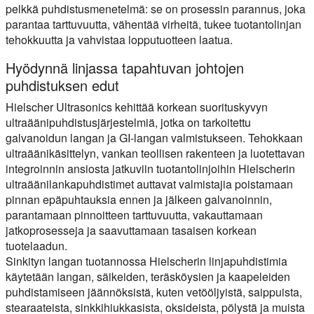
pelkkä puhdistusmenetelmä: se on prosessin parannus, joka
parantaa tarttuvuutta, vähentää virheitä, tukee tuotantolinjan
tehokkuutta ja vahvistaa lopputuotteen laatua.
Hyödynnä linjassa tapahtuvan johtojen
puhdistuksen edut
Hielscher Ultrasonics kehittää korkean suorituskyvyn
ultraäänipuhdistusjärjestelmiä, jotka on tarkoitettu
galvanoidun langan ja GI-langan valmistukseen. Tehokkaan
ultraäänikäsittelyn, vankan teollisen rakenteen ja luotettavan
integroinnin ansiosta jatkuviin tuotantolinjoihin Hielscherin
ultraäänilankapuhdistimet auttavat valmistajia poistamaan
pinnan epäpuhtauksia ennen ja jälkeen galvanoinnin,
parantamaan pinnoitteen tarttuvuutta, vakauttamaan
jatkoprosesseja ja saavuttamaan tasaisen korkean
tuotelaadun.
Sinkityn langan tuotannossa Hielscherin linjapuhdistimia
käytetään langan, säikeiden, teräsköysien ja kaapeleiden
puhdistamiseen jäännöksistä, kuten vetööljyistä, saippuista,
stearaateista, sinkkihiukkasista, oksideista, pölystä ja muista