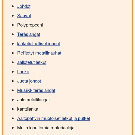
Johdot
Sauvat
Polypropeeni
Teräslangat
lääketieteelliset johdot
Rei'itetyt metallinauhat
aallotetut letkut
Lanka
Juota johdot
Musiikkiteräslangat
Jalometallilangat
kanttilanka
Aaltopahvin muotoiset letkut ja putket
Muita loputtomia materiaaleja