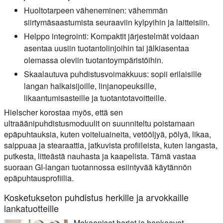
Huoltotarpeen väheneminen:
vähemmän
siirtymäsaastumista seuraaviin kylpyihin ja laitteisiin.
Helppo integrointi:
Kompaktit järjestelmät voidaan
asentaa uusiin tuotantolinjoihin tai jälkiasentaa
olemassa oleviin tuotantoympäristöihin.
Skaalautuva puhdistusvoimakkuus:
sopii erilaisille
langan halkaisijoille, linjanopeuksille,
likaantumisasteille ja tuotantotavoitteille.
Hielscher korostaa myös, että sen
ultraäänipuhdistusmoduulit on suunniteltu poistamaan
epäpuhtauksia, kuten voiteluaineita, vetööljyä, pölyä, likaa,
saippuaa ja stearaattia, jatkuvista profiileista, kuten langasta,
putkesta, litteästä nauhasta ja kaapelista. Tämä vastaa
suoraan GI-langan tuotannossa esiintyvää käytännön
epäpuhtausprofiilia.
Kosketukseton puhdistus herkille ja arvokkaille
lankatuotteille
Mekaaniset harjat ja hankaavat