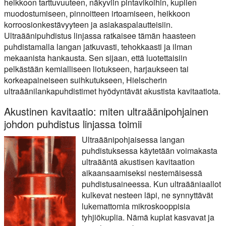
heikkoon tarttuvuuteen, näkyviin pintavikoihin, kuplien
muodostumiseen, pinnoitteen irtoamiseen, heikkoon
korroosionkestävyyteen ja asiakaspalautteisiin.
Ultraäänipuhdistus linjassa ratkaisee tämän haasteen
puhdistamalla langan jatkuvasti, tehokkaasti ja ilman
mekaanista hankausta. Sen sijaan, että luotettaisiin
pelkästään kemialliseen liotukseen, harjaukseen tai
korkeapaineiseen suihkutukseen, Hielscherin
ultraäänilankapuhdistimet hyödyntävät akustista kavitaatiota.
Akustinen kavitaatio: miten ultraäänipohjainen
johdon puhdistus linjassa toimii
Ultraäänipohjaisessa langan
puhdistuksessa käytetään voimakasta
ultraääntä akustisen kavitaation
aikaansaamiseksi nestemäisessä
puhdistusaineessa. Kun ultraääniaallot
kulkevat nesteen läpi, ne synnyttävät
lukemattomia mikroskooppisia
tyhjiökuplia. Nämä kuplat kasvavat ja