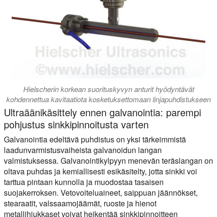
Hielscherin korkean suorituskyvyn anturit hyödyntävät
kohdennettua kavitaatiota kosketuksettomaan linjapuhdistukseen
Ultraäänikäsittely ennen galvanointia: parempi
pohjustus sinkkipinnoitusta varten
Galvanointia edeltävä puhdistus on yksi tärkeimmistä
laadunvarmistusvaiheista galvanoidun langan
valmistuksessa. Galvanointikylpyyn menevän teräslangan on
oltava puhdas ja kemiallisesti esikäsitelty, jotta sinkki voi
tarttua pintaan kunnolla ja muodostaa tasaisen
suojakerroksen. Vetovoiteluaineet, saippuan jäännökset,
stearaatit, valssaamojäämät, ruoste ja hienot
metallihiukkaset voivat heikentää sinkkipinnoitteen