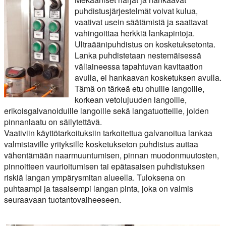
puhdistusjärjestelmät voivat kulua,
vaativat usein säätämistä ja saattavat
vahingoittaa herkkiä lankapintoja.
Ultraäänipuhdistus on kosketuksetonta.
Lanka puhdistetaan nestemäisessä
väliaineessa tapahtuvan kavitaation
avulla, ei hankaavan kosketuksen avulla.
Tämä on tärkeä etu ohuille langoille,
korkean vetolujuuden langoille,
erikoisgalvanoiduille langoille sekä langatuotteille, joiden
pinnanlaatu on säilytettävä.
Vaativiin käyttötarkoituksiin tarkoitettua galvanoitua lankaa
valmistaville yrityksille kosketukseton puhdistus auttaa
vähentämään naarmuuntumisen, pinnan muodonmuutosten,
pinnoitteen vaurioitumisen tai epätasaisen puhdistuksen
riskiä langan ympärysmitan alueella. Tuloksena on
puhtaampi ja tasaisempi langan pinta, joka on valmis
seuraavaan tuotantovaiheeseen.