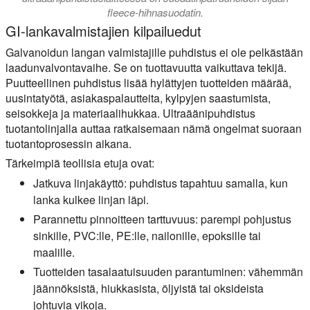
fleece-hihnasuodatin.
GI-lankavalmistajien kilpailuedut
Galvanoidun langan valmistajille puhdistus ei ole pelkästään
laadunvalvontavaihe. Se on tuottavuutta vaikuttava tekijä.
Puutteellinen puhdistus lisää hylättyjen tuotteiden määrää,
uusintatyötä, asiakaspalautteita, kylpyjen saastumista,
seisokkeja ja materiaalihukkaa. Ultraäänipuhdistus
tuotantolinjalla auttaa ratkaisemaan nämä ongelmat suoraan
tuotantoprosessin aikana.
Tärkeimpiä teollisia etuja ovat:
Jatkuva linjakäyttö:
puhdistus tapahtuu samalla, kun
lanka kulkee linjan läpi.
Parannettu pinnoitteen tarttuvuus:
parempi pohjustus
sinkille, PVC:lle, PE:lle, nailonille, epoksille tai
maalille.
Tuotteiden tasalaatuisuuden parantuminen:
vähemmän
jäännöksistä, hiukkasista, öljyistä tai oksideista
johtuvia vikoja.