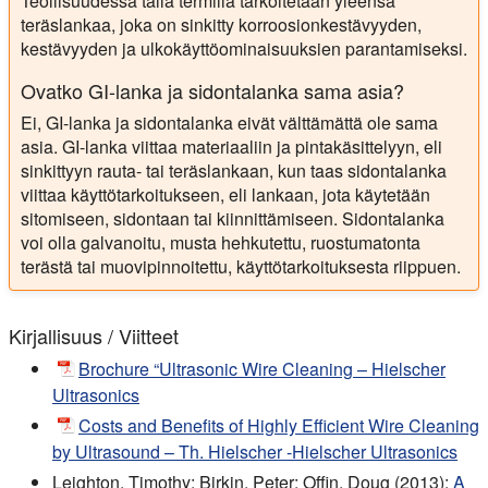
Teollisuudessa tällä termillä tarkoitetaan yleensä
teräslankaa, joka on sinkitty korroosionkestävyyden,
kestävyyden ja ulkokäyttöominaisuuksien parantamiseksi.
Ovatko GI-lanka ja sidontalanka sama asia?
Ei, GI-lanka ja sidontalanka eivät välttämättä ole sama
asia. GI-lanka viittaa materiaaliin ja pintakäsittelyyn, eli
sinkittyyn rauta- tai teräslankaan, kun taas sidontalanka
viittaa käyttötarkoitukseen, eli lankaan, jota käytetään
sitomiseen, sidontaan tai kiinnittämiseen. Sidontalanka
voi olla galvanoitu, musta hehkutettu, ruostumatonta
terästä tai muovipinnoitettu, käyttötarkoituksesta riippuen.
Kirjallisuus / Viitteet
Brochure “Ultrasonic Wire Cleaning – Hielscher
Ultrasonics
Costs and Benefits of Highly Efficient Wire Cleaning
by Ultrasound – Th. Hielscher -Hielscher Ultrasonics
Leighton, Timothy; Birkin, Peter; Offin, Doug (2013):
A