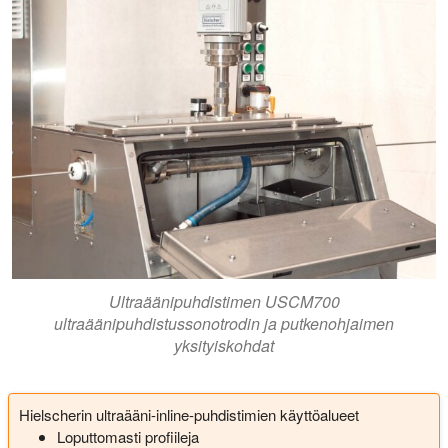
Ultraäänipuhdistimen USCM700
ultraäänipuhdistussonotrodin ja putkenohjaimen
yksityiskohdat
Hielscherin ultraääni-inline-puhdistimien käyttöalueet
Loputtomasti profiileja