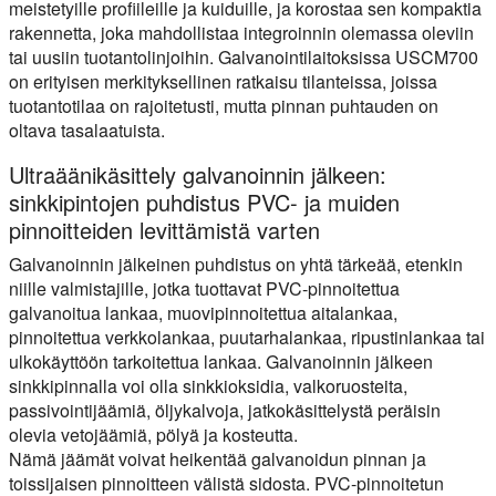
meistetyille profiileille ja kuiduille, ja korostaa sen kompaktia
rakennetta, joka mahdollistaa integroinnin olemassa oleviin
tai uusiin tuotantolinjoihin. Galvanointilaitoksissa USCM700
on erityisen merkityksellinen ratkaisu tilanteissa, joissa
tuotantotilaa on rajoitetusti, mutta pinnan puhtauden on
oltava tasalaatuista.
Ultraäänikäsittely galvanoinnin jälkeen:
sinkkipintojen puhdistus PVC- ja muiden
pinnoitteiden levittämistä varten
Galvanoinnin jälkeinen puhdistus on yhtä tärkeää, etenkin
niille valmistajille, jotka tuottavat PVC-pinnoitettua
galvanoitua lankaa, muovipinnoitettua aitalankaa,
pinnoitettua verkkolankaa, puutarhalankaa, ripustinlankaa tai
ulkokäyttöön tarkoitettua lankaa. Galvanoinnin jälkeen
sinkkipinnalla voi olla sinkkioksidia, valkoruosteita,
passivointijäämiä, öljykalvoja, jatkokäsittelystä peräisin
olevia vetojäämiä, pölyä ja kosteutta.
Nämä jäämät voivat heikentää galvanoidun pinnan ja
toissijaisen pinnoitteen välistä sidosta. PVC-pinnoitetun