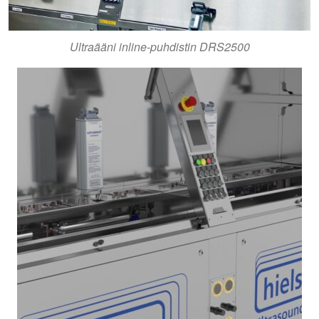
Ultraääni inline-puhdistin DRS2500