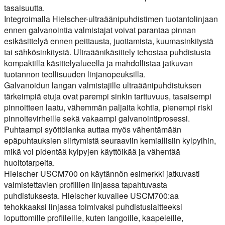
tasaisuutta.
Integroimalla Hielscher-ultraäänipuhdistimen tuotantolinjaan
ennen galvanointia valmistajat voivat parantaa pinnan
esikäsittelyä ennen peittausta, juottamista, kuumasinkitystä
tai sähkösinkitystä. Ultraäänikäsittely tehostaa puhdistusta
kompaktilla käsittelyalueella ja mahdollistaa jatkuvan
tuotannon teollisuuden linjanopeuksilla.
Galvanoidun langan valmistajille ultraäänipuhdistuksen
tärkeimpiä etuja ovat parempi sinkin tarttuvuus, tasaisempi
pinnoitteen laatu, vähemmän paljaita kohtia, pienempi riski
pinnoitevirheille sekä vakaampi galvanointiprosessi.
Puhtaampi syöttölanka auttaa myös vähentämään
epäpuhtauksien siirtymistä seuraaviin kemiallisiin kylpyihin,
mikä voi pidentää kylpyjen käyttöikää ja vähentää
huoltotarpeita.
Hielscher USCM700 on käytännön esimerkki jatkuvasti
valmistettavien profiilien linjassa tapahtuvasta
puhdistuksesta. Hielscher kuvailee USCM700:aa
tehokkaaksi linjassa toimivaksi puhdistuslaitteeksi
loputtomille profiileille, kuten langoille, kaapeleille,