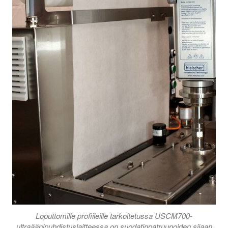
Loputtomille profiileille tarkoitetussa USCM700-
ultraäänipuhdistuslaitteessa on suodatinpatruunoiden sijaan