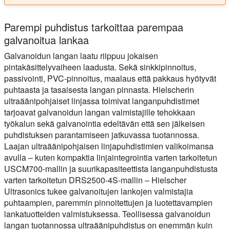
Parempi puhdistus tarkoittaa parempaa
galvanoitua lankaa
Galvanoidun langan laatu riippuu jokaisen
pintakäsittelyvaiheen laadusta. Sekä sinkkipinnoitus,
passivointi, PVC-pinnoitus, maalaus että pakkaus hyötyvät
puhtaasta ja tasaisesta langan pinnasta. Hielscherin
ultraäänipohjaiset linjassa toimivat langanpuhdistimet
tarjoavat galvanoidun langan valmistajille tehokkaan
työkalun sekä galvanointia edeltävän että sen jälkeisen
puhdistuksen parantamiseen jatkuvassa tuotannossa.
Laajan ultraäänipohjaisen linjapuhdistimien valikoimansa
avulla – kuten kompaktia linjaintegrointia varten tarkoitetun
USCM700-mallin ja suurikapasiteettista langanpuhdistusta
varten tarkoitetun DRS2500-4S-mallin – Hielscher
Ultrasonics tukee galvanoitujen lankojen valmistajia
puhtaampien, paremmin pinnoitettujen ja luotettavampien
lankatuotteiden valmistuksessa. Teollisessa galvanoidun
langan tuotannossa ultraäänipuhdistus on enemmän kuin