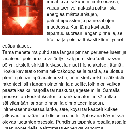
romahtavat sekunnin murto-osassa,
vapauttaen voimakasta paikallista
energiaa mikrosuihkujen,
paineimpulssien ja paineaaltojen
muodossa. Kun tämä kavitaatio
tapahtuu suoraan langan pinnalla, se
irrottaa ja poistaa tiukasti kiinnittyneet
epäpuhtaudet.
Tämä menetelmä puhdistaa langan pinnan perusteellisesti ja
tasaisesti poistamalla vetööljyt, saippuat, stearaatit, rasvan,
pölyn, oksidit, sinkkihiukkaset ja muut hienojakoiset jäämät.
Koska kavitaatio toimii mikroskooppisella tasolla, se ulottuu
pieniin pinnan epätasaisuuksiin, uriin, kiertyneisiin säikeisiin,
rakenteellisiin langan pintoihin ja alueille, joihin on vaikea
päästä käsiksi harjoilla tai ruiskutusjärjestelmillä. Samalla
prosessi on kosketukseton ja hankaamaton, mikä auttaa
säilyttämään langan pinnan ja pinnoitteen laadun.
Inline-asennuksessa lanka, säie, köysi tai kaapeli kulkee
jatkuvasti ultraäänipuhdistusmoduulin läpi osana käynnissä
olevaa tuotantoprosessia. Puhdistus tapahtuu reaaliajassa ja
linjan nopeudella, välittömästi ennen galvanointia,