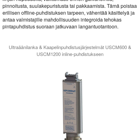
pinnoitusta, suulakepuristusta tai pakkaamista. Tämä poistaa
erillisen offline-puhdistuksen tarpeen, vähentää käsittelyä ja
antaa valmistajille mahdollisuuden integroida tehokas
pintapuhdistus suoraan jatkuvaan langantuotantoon.
Ultraäänilanka & Kaapelinpuhdistusjärjestelmät USCM600 &
USCM1200 inline-puhdistukseen
Ultraäänilanganpuhdistusmoduulit USCM600 ja USCM1200 johtojen 