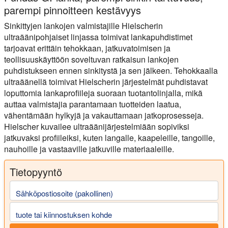
parempi pinnoitteen kestävyys
Sinkittyjen lankojen valmistajille Hielscherin
ultraäänipohjaiset linjassa toimivat lankapuhdistimet
tarjoavat erittäin tehokkaan, jatkuvatoimisen ja
teollisuuskäyttöön soveltuvan ratkaisun lankojen
puhdistukseen ennen sinkitystä ja sen jälkeen. Tehokkaalla
ultraäänellä toimivat Hielscherin järjestelmät puhdistavat
loputtomia lankaprofiileja suoraan tuotantolinjalla, mikä
auttaa valmistajia parantamaan tuotteiden laatua,
vähentämään hylkyjä ja vakauttamaan jatkoprosesseja.
Hielscher kuvailee ultraäänijärjestelmiään sopiviksi
jatkuvaksi profiileiksi, kuten langalle, kaapeleille, tangoille,
nauhoille ja vastaaville jatkuville materiaaleille.
Tietopyyntö
Sähköpostiosoite (pakollinen)
tuote tai kiinnostuksen kohde