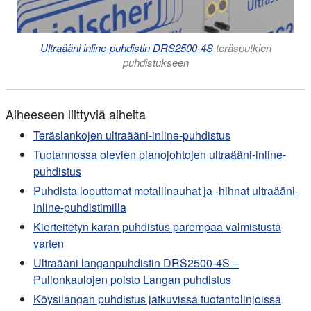
Ultraääni inline-puhdistin DRS2500-4S
teräsputkien
puhdistukseen
Aiheeseen liittyviä aiheita
Teräslankojen ultraääni-inline-puhdistus
Tuotannossa olevien pianojohtojen ultraääni-inline-
puhdistus
Puhdista loputtomat metallinauhat ja -hihnat ultraääni-
inline-puhdistimilla
Kierteitetyn karan puhdistus parempaa valmistusta
varten
Ultraääni langanpuhdistin DRS2500-4S –
Pullonkaulojen poisto Langan puhdistus
Köysilangan puhdistus jatkuvissa tuotantolinjoissa