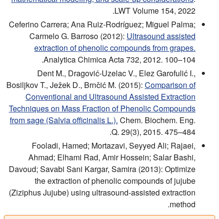
LWT Volume 154, 2022.
Ceferino Carrera; Ana Ruiz-Rodríguez; Miguel Palma;
Carmelo G. Barroso (2012):
Ultrasound assisted
extraction of phenolic compounds from grapes.
Analytica Chimica Acta 732, 2012. 100–104.
Dent M., Dragović-Uzelac V., Elez Garofulić I.,
Bosiljkov T., Ježek D., Brnčić M. (2015):
Comparison of
Conventional and Ultrasound Assisted Extraction
Techniques on Mass Fraction of Phenolic Compounds
from sage (Salvia officinalis L.).
Chem. Biochem. Eng.
Q. 29(3), 2015. 475–484.
Fooladi, Hamed; Mortazavi, Seyyed Ali; Rajaei,
Ahmad; Elhami Rad, Amir Hossein; Salar Bashi,
Davoud; Savabi Sani Kargar, Samira (2013): Optimize
the extraction of phenolic compounds of jujube
(Ziziphus Jujube) using ultrasound-assisted extraction
method.