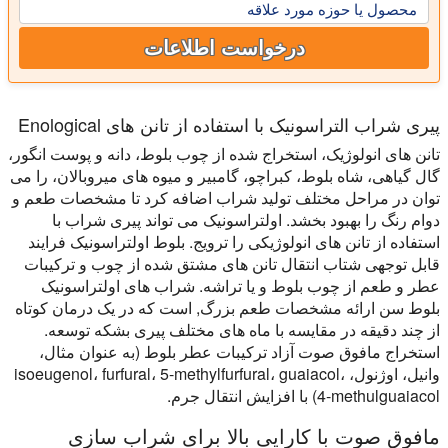
محصول یا حوزه مورد علاقه
درخواست اطلاعات
پیری شراب التراسونیک با استفاده از تانن های Enological
تانن های انولوژیک، استخراج شده از چوب بلوط، دانه و پوست انگور،
گال گیاهی، شاه بلوط، کبراچو، گامبیر و میوه های میروبالان، را می
توان در مراحل مختلف تولید شراب اضافه کرد تا مشخصات طعم و
دوام رنگ را بهبود بخشد. اولتراسونیک می تواند پیری شراب با
استفاده از تانن های انولوژیکی را ترویج. بلوط اولتراسونیک فرایند
قابل توجهی شتاب انتقال تانن های مشتق شده از چوب و ترکیبات
عطر و طعم از چوب بلوط و یا تراشه. شراب های اولتراسونیک
بلوط سن ارائه مشخصات طعم بزرگ, است که در یک درمان کوتاه
از چند دقیقه در مقایسه با ماه های مختلف پیری بشکه توسعه.
استخراج مافوق صوت آزاد ترکیبات عطر بلوط (به عنوان مثال،
وانیل، اوژنول، isoeugenol، furfural، 5-methylfurfural، guaiacol،
4-methulguaiacol) با افزایش انتقال جرم.
مافوق صوت با کارایی بالا برای شراب سازی