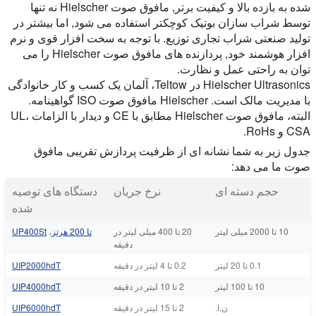
شده به بازده بالا و کیفیت برتر, مافوق صوت Hielscher نه تنها
توسط شراب سازان بوتیک کوچکتر استفاده می شود, اما بیشتر در
تولید صنعتی شراب تجاری توزیع. با توجه به سخت افزار قوی و نرم
افزار هوشمند خود, پردازنده های مافوق صوت Hielscher را می
توان به راحتی عمل و نظارت.
Hielscher Ultrasonics در Teltow، آلمان یک کسب و کار خانوادگی
با مدیریت مالک است. Hielscher مافوق صوت ISO گواهینامه.
البته، مافوق صوت Hielscher مطابق با CE و دیدار با الزامات UL،
CSA و RoHs.
جدول زیر به شما نشانه ای از ظرفیت پردازش تقریبی مافوق
صوت ما می دهد:
حجم دسته ای
نرخ جریان
دستگاه های توصیه
شده
10 تا 2000 میلی لیتر
20 تا 400 میلی لیتر در
تا 200 هرتز
،
UP400St
دقیقه
0.1 تا 20 لیتر
0.2 تا 4 لیتر در دقیقه
UIP2000hdT
10 تا 100 لیتر
2 تا 10 لیتر در دقیقه
UIP4000hdT
ن.ا.
2 تا 15 لیتر در دقیقه
UIP6000hdT