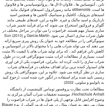
تانن ، آنتوسیانین ها ، فلاوان-3-ال ها ، پروآنتوسیانیدین ها و فلاونول
ها است. stilbenoids مانند رسوراترول; اسیدهای فنولیک مانند
اسیدهای بنزوئیک، کافئیک و سینامیک کاتچین ها و همچنین اسید
تارتاریک و اسید مالیک و غیره. علاوه بر این، قندهای طبیعی مانند
گلوکز و فروکتوز استخراج می شوند که برای فرآیند تخمیر شراب
سازی بسیار مهم هستند. فراصوت را می توان در مراحل مختلف در
طول شراب سازی اعمال می شود. García-Martín و Sun (2013)
سونوگرافی را در مطالعه خود به عنوان یک روش پیری سریع ارائه
می دهند که می تواند شراب هایی را با محتوای بالاتر در آنتوسیانین و
کاهش تانن فراهم کند ، که برای تولید شراب های با کیفیت بالا مثبت
است. بسیاری از مطالعات اثرات مثبت سونوگرافی قدرت در طول
شراب سازی را ثابت کرده اند. بنابراین، فراصوت یکی از فن آوری
های امیدوار کننده ترین برای اهداف مختلف در فرآیندهای شراب
سازی در نظر گرفته می شود. علاوه بر این، سونوگرافی یک روش
رسمی تایید شده برای استفاده در انگور خرد شده است. (رجوع کنید
به ناتولینو و سلوتی، 2022)
مطالعات تحت نظارت پروفسور توماس کلینشمیت از دانشگاه
Hochschule Anhalt، موسسه تحقیقات شراب آلمان مرکزی به
وضوح افزایش قابل توجهی از پلی فنول ها در شراب فراصوت را
نشان می دهد. به عنوان مثال، در شراب قرمز آلمانی از نوع Blauer