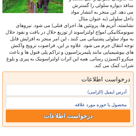
منافذ دیواره سلولی را گسترش
می دهد. این منجر به انتشار مواد
داخل سلولی (به عنوان مثال
نشاسته، آنزیم ها، پروتئین ها، اجزای فنلی) می شود. نیروهای
سونومکانیکی امواج اولتراسوند از توزیع حلال در بافت و نفوذ حلال
به مواد سلولی پشتیبانی می کنند ، این امر منجر به افزایش قابل
توجه انتقال جرم می شود. علاوه بر این، فراصوت ترویج واکنش
های بیوشیمیایی مانند پلیمریزاسیون و تراکم پلی فنول ها و باعث
میکرو اکسیژن رسانی. همه این اثرات اولتراسونیک به پیری و بلوغ
شراب کمک می کند.
درخواست اطلاعات
آدرس ایمیل (الزامی)
محصول یا حوزه مورد علاقه
درخواست اطلاعات