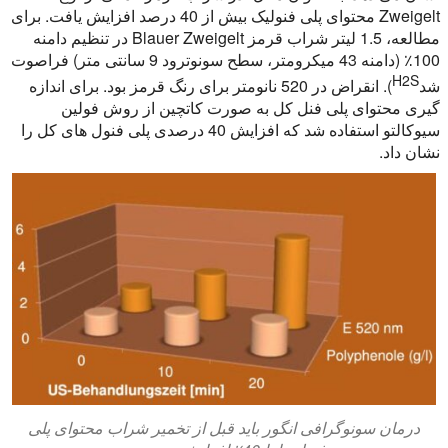
Zweigelt محتوای پلی فنولیک بیش از 40 درصد افزایش یافت. برای
مطالعه، 1.5 لیتر شراب قرمز Blauer Zweigelt در تنظیم دامنه
100٪ (دامنه 43 میکرومتر، سطح سونوترود 9 سانتی متر) فراصوت
H2S
شد
). انقراض در 520 نانومتر برای رنگ قرمز بود. برای اندازه
گیری محتوای پلی فنل کل به صورت کاتچین از روش فولین
سیوکالتو استفاده شد که افزایش 40 درصدی پلی فنول های کل را
نشان داد.
درمان سونوگرافی انگور باید قبل از تخمیر شراب محتوای پلی