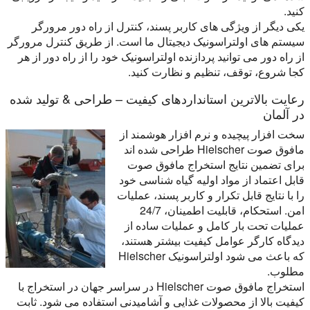
کنید.
یکی دیگر از ویژگی های کاربر پسند، کنترل از راه دور مرورگر
سیستم های اولتراسونیک دیجیتال ما است. از طریق کنترل مرورگر
از راه دور می توانید پردازنده اولتراسونیک خود را از راه دور از هر
کجا شروع، توقف، تنظیم و نظارت کنید.
رعایت بالاترین استانداردهای کیفیت – طراحی & تولید شده
در آلمان
سخت افزار پیچیده و نرم افزار هوشمند از
مافوق صوت Hielscher طراحی شده اند
برای تضمین نتایج استخراج مافوق صوت
قابل اعتماد از مواد اولیه گیاه شناسی خود
را با نتایج قابل تکرار و کاربر پسند، عملیات
امن. استحکام، قابلیت اطمینان، 24/7
عملیات تحت بار کامل و عملیات ساده از
دیدگاه کارگر عوامل کیفیت بیشتر هستند،
که باعث می شود اولتراسونیک Hielscher
مطلوب.
استخراج مافوق صوت Hielscher در سراسر جهان در استخراج با
کیفیت بالا از محصولات غذایی و آشامیدنی استفاده می شود. ثابت