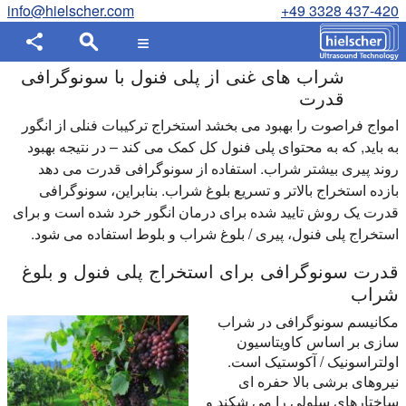
info@hielscher.com
+49 3328 437-420
شراب های غنی از پلی فنول با سونوگرافی
قدرت
امواج فراصوت را بهبود می بخشد استخراج ترکیبات فنلی از انگور
به باید, که به محتوای پلی فنول کل کمک می کند – در نتیجه بهبود
روند پیری بیشتر شراب. استفاده از سونوگرافی قدرت می دهد
بازده استخراج بالاتر و تسریع بلوغ شراب. بنابراین، سونوگرافی
قدرت یک روش تایید شده برای درمان انگور خرد شده است و برای
استخراج پلی فنول، پیری / بلوغ شراب و بلوط استفاده می شود.
قدرت سونوگرافی برای استخراج پلی فنول و بلوغ
شراب
مکانیسم سونوگرافی در شراب
سازی بر اساس کاویتاسیون
اولتراسونیک / آکوستیک است.
نیروهای برشی بالا حفره ای
ساختارهای سلولی را می شکند و