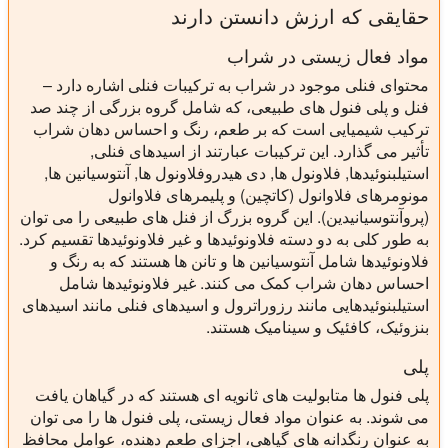
حقایقی که ارزش دانستن دارند
مواد فعال زیستی در شراب
محتوای فنلی موجود در شراب به ترکیبات فنلی اشاره دارد –
فنل و پلی فنول های طبیعی، که شامل گروه بزرگی از چند صد
ترکیب شیمیایی است که بر طعم، رنگ و احساس دهان شراب
تأثیر می گذارد. این ترکیبات عبارتند از اسیدهای فنلی,
استیلبنوئیدها, فلاونول ها, دی هیدروفلاونول ها, آنتوسیانین ها,
مونومرهای فلاوانول (کاتچین) و پلیمرهای فلاوانول
(پروآنتوسیانیدین). این گروه بزرگ از فنل های طبیعی را می توان
به طور کلی به دو دسته فلاونوئیدها و غیر فلاونوئیدها تقسیم کرد.
فلاونوئیدها شامل آنتوسیانین ها و تانن ها هستند که به رنگ و
احساس دهان شراب کمک می کنند. غیر فلاونوئیدها شامل
استیلبنوئیدهایی مانند رزوراترول و اسیدهای فنلی مانند اسیدهای
بنزوئیک، کافئیک و سینامیک هستند.
پلی
پلی فنول ها متابولیت های ثانویه ای هستند که در گیاهان یافت
می شوند. به عنوان مواد فعال زیستی، پلی فنول ها را می توان
به عنوان رنگدانه های گیاهی، اجزای طعم دهنده، عوامل محافظ