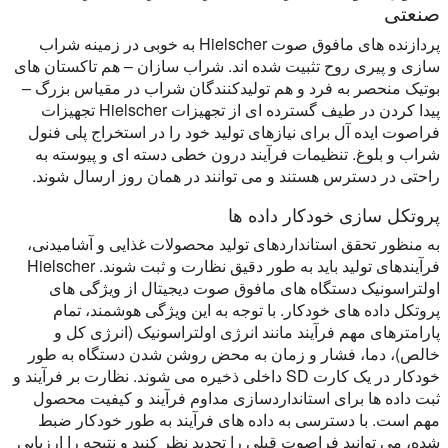
صنعتی
پردازنده های مافوق صوت Hielscher به خوبی در زمینه شراب
سازی و پیری روح تثبیت شده اند. شراب سازان – هم تاکستان های
بوتیک منحصر به فرد و هم تولیدکنندگان شراب در مقیاس بزرگ –
پیدا کردن در طیف گسترده ای از تجهیزات Hielscher تجهیزات
فراصوت ایده آل برای نیازهای تولید خود را در استخراج پلی فنول
شراب و بلوغ. تنظیمات فرآیند درون خطی دسته ای و پیوسته به
راحتی در دسترس هستند و می توانند در همان روز ارسال شوند.
پروتکل سازی خودکار داده ها
به منظور تحقق استانداردهای تولید محصولات غذایی و آشامیدنی،
فرآیندهای تولید باید به طور دقیق نظارت و ثبت شوند. Hielscher
اولتراسونیک دستگاه های مافوق صوت دیجیتال از ویژگی های
پروتکل داده های خودکار. با توجه به این ویژگی هوشمند، تمام
پارامترهای مهم فرآیند مانند انرژی اولتراسونیک (انرژی کل و
خالص)، دما، فشار و زمان به محض روشن شدن دستگاه به طور
خودکار در یک کارت SD داخلی ذخیره می شوند. نظارت بر فرآیند و
ثبت داده ها برای استانداردسازی مداوم فرآیند و کیفیت محصول
مهم است. با دسترسی به داده های فرآیند به طور خودکار ضبط
شده، می توانید فراصوت قبلی را تجدید نظر کنید و نتیجه را ارزیابی