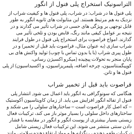
التراسونیک استخراج پلی فنول از انگور
پلی فنول ها در شراب: در شراب، پلی فنول ها و کیفیت شراب از
نزدیک به هم مرتبط هستند. این متابولت های ثانویه انگور به طور
قابل توجهی بر ویژگی های حسی در شراب تأثیر می گذارند و در
نتیجه بر عوامل کیفی مانند رنگ، قابض بودن و تلخی تأثیر می
گذارند. امواج فراصوت برای استخراج پلی فنول در طول فرایند
شراب سازی (به عنوان مثال، فراصوت باید قبل از تخمیر) و در
طول پیری شراب (با یا بدون تماس با چوب) تولید واکنش های بی
پایان منجر به تحولات پیچیده (میکرو اکسیژن رسانی،
کوپیگمنتاسیون، چرخه اضافه، پلیمریزاسیون، و اکسیداسیون) از پلی
فنول ها و تانن.
فراصوت باید قبل از تخمیر شراب
هنگامی که سونوگرافی به انگور باید اعمال می شود, انتشار پلی
فنول از تفاله انگور افزایش می یابد. از زمان کاویتاسیون آکوستیک
– که اصل کار فراصوت است – ساختارهای سلولی را می شکند و
ساختارهای داخل سلولی را بسیار موثر باز می کند، ترکیبات فعال
زیستی بسیار بیشتری از پوست انگور و انگور در مقایسه با فشار
دادن سنتی منتشر می شوند. این ترکیبات فعال زیستی شامل
ترکیبات طعم دهنده ، رنگدانه ها و مواد ارتقاء دهنده سلامتی مانند