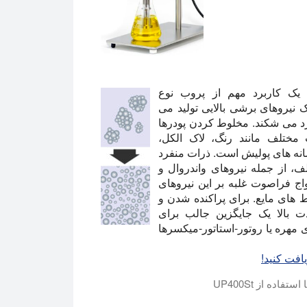
امدات به مایعات یک کاربرد مهم از پروب نوع
آکوستیک نیروهای برشی بالایی تولید می
فرد می شکند. مخلوط کردن پودرها
مختلف مانند رنگ، لاک الکل،
انه های پولیش است. ذرات منفرد
، از جمله نیروهای واندروال و
ج فراصوت غلبه بر این نیروهای
کنده ذرات در محیط های مایع. برای پراکنده شدن و
ی با شدت بالا یک جایگزین جالب برای
 مهره یا روتور-استاتور-میکسرها
افت کنید!
ده از UP400St
دهد.