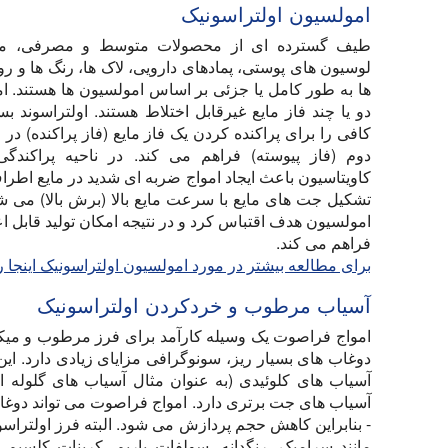
امولسیون اولتراسونیک
طیف گسترده ای از محصولات متوسط و مصرفی، مانن
لوسیون های پوستی، پمادهای دارویی، لاک ها، رنگ ها و ر
ها به طور کامل یا جزئی بر اساس امولسیون ها هستند. ا
دو یا چند فاز مایع غیرقابل اختلاط هستند. اولتراسوند 
کافی را برای پراکنده کردن یک فاز مایع (فاز پراکنده) د
دوم (فاز پیوسته) فراهم می کند. در ناحیه پراکندگی
کاویتاسیون باعث ایجاد امواج ضربه ای شدید در مایع اطر
تشکیل جت های مایع با سرعت مایع بالا (برش بالا) می شو
امولسیون هدف اقتباس کرد و در نتیجه امکان تولید قابل اعت
فراهم می کند.
برای مطالعه بیشتر در مورد امولسیون اولتراسونیک اینجا را
آسیاب مرطوب و خردکردن اولتراسونیک
امواج فراصوت یک وسیله کارآمد برای فرز مرطوب و میک
دوغاب های بسیار ریز، سونوگرافی مزایای زیادی دارد. این
آسیاب های کلوئیدی (به عنوان مثال آسیاب های گلوله ا
آسیاب های جت برتری دارد. امواج فراصوت می تواند دوغاب 
- بنابراین کاهش حجم پردازش می شود. البته فرز اولتراسون
مانند سرامیک، رنگدانه، سولفات باریم، کربنات کلس