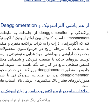
از هم پاشی آلتراسونیک و Deagglomeration
پراکندگی و deagglomeration از ج
ultrasonicators است. کاویتاسیون اولتراسونیک / 
کند که آگلومراهای ذرات را به ذرات پراکنده منفرد و من
به مایعات یک مرحله رایج در فرمولاسیون محصولات 
محصولات آرایشی و بهداشتی، مواد غذایی و نوشیدنی یا رس
توسط نیروهای جاذبه با طبیعت فیزیکی و شیمیایی مختلف
کشش سطحی مایع در کنار هم نگه داشته می شوند. اموا
جاذبه به منظور deagglomerate و پرا
deagglomeration پودر در مایعات، سونوگراف
هموژنایزرهای فشار بالا، میکسرهای برشی بالا، آسیاب های
است.
اطلاعات جامع درباره پراکنش و جداسازی اولتراسونیک دری
پراکندگی رنگ قرمز اولتراسونیک با استفا
این ویدئو پراکندگی اولتراسونیک رنگ قرمز را با استفاده از UP400St با کاوشگر S24d 22mm نشان می 