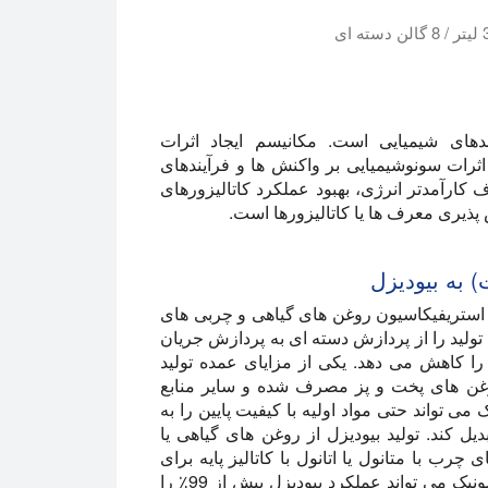
یتر را به راحتی استخراج کند.
های شیمیایی است. مکانیسم ایجاد اثرات
ثرات سونوشیمیایی بر واکنش ها و فرآیندهای
آمدتر انرژی، بهبود عملکرد کاتالیزورهای
پذیری معرف ها یا کاتالیزورها است.
 به بیودیزل
ستریفیکاسیون روغن های گیاهی و چربی های
 تولید را از پردازش دسته ای به پردازش جریان
 را کاهش می دهد. یکی از مزایای عمده تولید
 روغن های پخت و پز مصرف شده و سایر منابع
 تواند حتی مواد اولیه با کیفیت پایین را به
ل با کیفیت بالا (اسید چرب متیل استر / FAME) تبدیل کند. تولید بیودیزل از روغن های گیاهی یا
ب با متانول یا اتانول با کاتالیز پایه برای
تولید متیل استرها یا اتیل استرهای مربوطه است. اولتراسونیک می تواند عملکرد بیودیزل بیش از 99٪ را