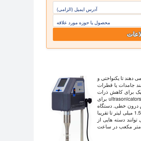
آدرس ایمیل (الزامی)
محصول یا حوزه مورد علاقه
اعات
 دهند تا یکنواختی و
انند جامدات یا قطرات
نیک برای کاهش ذرات
نرم و سخت بسیار کارآمد است. Hielscher تولید کننده ultrasonicators برای
ش درون خطی. دستگاه
های اولتراسونیک آزمایشگاهی را می توان برای حجم های 1.5 میلی لیتر تا تقریبا
توانند دسته هایی از
 تا تقریبا 2000 لیتر یا سرعت جریان از 0.1 لیتر تا 20 متر مکعب در ساعت