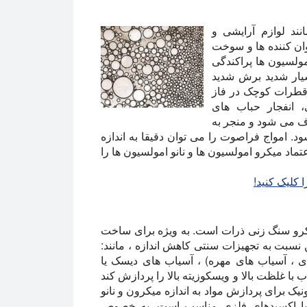
د لوازم آرایشی و
وان کننده ها و سوخت
مولسیون ها پراکندگی
بسیار شدید برش شدید
ر قطرات کوچک در فاز
، انفجار حباب های
اف می شود و منجر به
د. امواج فراصوت را می توان دقیقا به اندازه
ماد میکرو امولسیون ها و نانو امولسیون ها را
 کلیک کنید!
رو سنگ زنی ذرات است. به ویژه برای ساخت
 نسبت به تجهیزات سنتی کاهش اندازه ، مانند:
ی ، آسیاب های مهره) ، آسیاب های دیسک یا
با غلظت بالا و ویسکوزیته بالا را پردازش کند
یک برای پردازش مواد به اندازه میکرون و نانو
یم یا اکسیدهای فلزی مناسب است. به خصوص