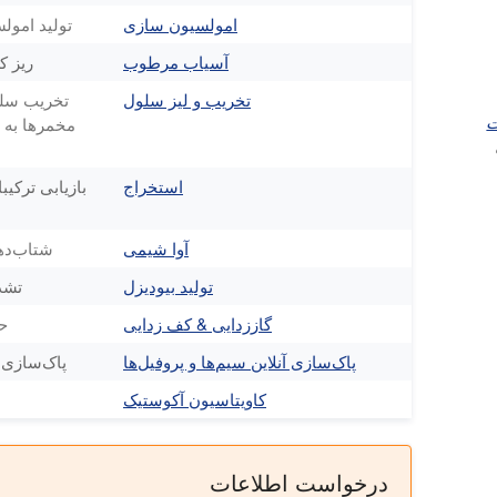
امولسیون سازی
تولید امولس
آسیاب مرطوب
ریز ک
تخریب و لیز سلول
تخریب سلول
 توان 1000 وات
مخمرها به ع
استخراج
بازیابی ترکیب
آوا شیمی
شتاب‌دهی
تولید بیودیزل
تشد
گاززدایی & کف زدایی
ح
پاک‌سازی آنلاین سیم‌ها و پروفیل‌ها
پاک‌سازی آن
کاویتاسیون آکوستیک
درخواست اطلاعات