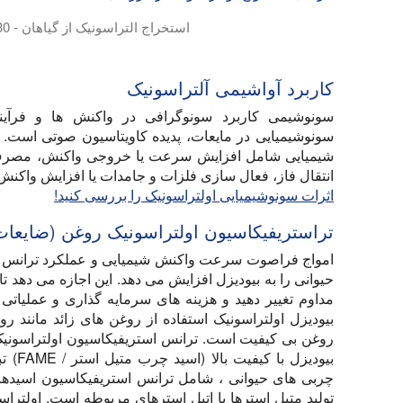
استخراج التراسونیک از گیاهان - 30 لیتر / 8 گالن دسته ای
استخراج گیاه شناسی مافوق صوت می دهد بازده بالاتر. هموژنایزر Hielscher UIP2000hdT، 2000 وات به اندازه کافی قدرتمند است تا دسته هایی از 10 لیتر تا 120 ل
کاربرد آواشیمی آلتراسونیک
سونوشیمی کاربرد سونوگرافی در واکنش ها و فرآیند
سونوشیمیایی در مایعات، پدیده کاویتاسیون صوتی است. ا
شیمیایی شامل افزایش سرعت یا خروجی واکنش، مصرف کار
انتقال فاز، فعال سازی فلزات و جامدات یا افزایش واکنش 
اثرات سونوشیمیایی اولتراسونیک را بررسی کنید!
تراستریفیکاسیون اولتراسونیک روغن (ضایعات)
امواج فراصوت سرعت واکنش شیمیایی و عملکرد ترانس ا
حیوانی را به بیودیزل افزایش می دهد. این اجازه می دهد تا
مداوم تغییر دهید و هزینه های سرمایه گذاری و عملیاتی
بیودیزل اولتراسونیک استفاده از روغن های زائد مانند
روغن بی کیفیت است. ترانس استریفیکاسیون اولتراسونیک می
بیودیز
چربی های حیوانی ، شامل ترانس استریفیکاسیون اسیدهای چر