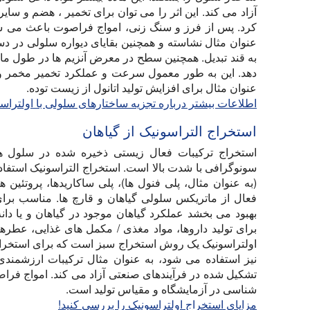
آزاد می کند. این اثر را می توان برای تخمیر ، هضم و سایر 
کرد. پس از فرز و سنگ زنی، امواج فراصوت باعث می شو
عنوان مثال نشاسته و همچنین بقایای دیواره سلولی در دس
به قند تبدیل. همچنین سطح در معرض آنزیم ها در طول ما
دهد. این به طور معمول سرعت و عملکرد تخمیر مخمر و س
عنوان مثال برای افزایش تولید اتانول از زیست توده.
اطلاعات بیشتر درباره تجزیه ساختارهای سلولی با اولتراسون
استخراج التراسونیک از گیاهان
استخراج ترکیبات فعال زیستی ذخیره شده در سلول ها
سونوگرافی با شدت بالا است. استخراج التراسونیک استفاد
(به عنوان مثال، پلی فنول ها)، پلی ساکاریدها، پروتئین
فعال از ماتریکس سلولی گیاهان و قارچ ها. مناسب برا
بهبود می بخشد عملکرد گیاهان موجود در گیاهان و یا دان
برای تولید داروها، مواد مغذی / مکمل های غذایی، عطرها
اولتراسونیک یک روش استخراج سبز است که برای استخراج
نیز استفاده می شود، به عنوان مثال ترکیبات ارزشمند
تشکیل شده در فرآیندهای صنعتی آزاد می کند. امواج فراص
شناسی در آزمایشگاه و مقیاس تولید است.
مزایای استخراج اولتراسونیک را بررسی کنید!