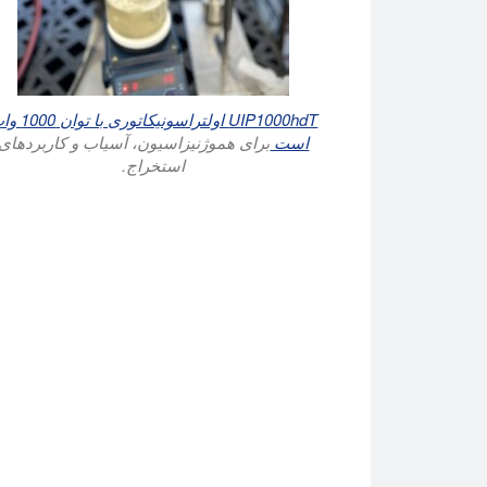
UIP1000hdT اولتراسونیکاتوری با
است
برای هموژنیزاسیون، آسیاب و کاربردهای
استخراج.