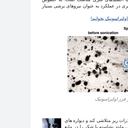
که آن را به نانو مواد می آید, ultrasonication برتری در عملکرد به عنوان نیروهای برشی بسیار
لتراسونیک بخوانید!
رات ریز متلاشی کند و دیواره های
 مانند نشاسته یا شکر را در مایع