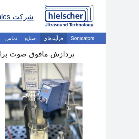
شرکت Hielscher Ultrasonics
Sonicators
فرآیندهای
صنایع
تماس
پردازش مافوق صوت برای