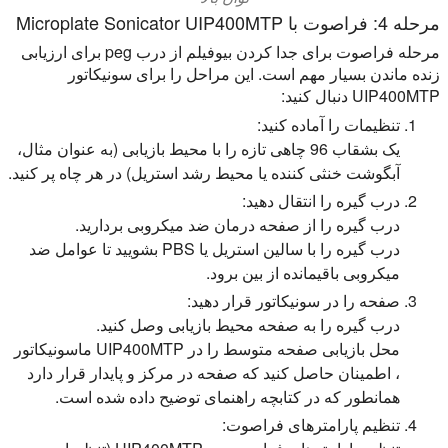
مرحله 4: فراصوت با Microplate Sonicator UIP400MTP
مرحله فراصوت برای جدا کردن بیوفیلم از درب peg برای ارزیابی
زنده ماندن بسیار مهم است. این مراحل را برای سونیکاتور
UIP400MTP دنبال کنید:
تنظیمات را آماده کنید:
یک بشقاب 96 چاهی تازه را با محیط بازیابی (به عنوان مثال،
آبگوشت خنثی کننده یا محیط رشد استریل) در هر چاه پر کنید.
درب گیره را انتقال دهید:
درب گیره را از صفحه درمان ضد میکروبی بردارید.
درب گیره را با سالین استریل یا PBS بشویید تا عوامل ضد
میکروبی باقیمانده از بین برود.
صفحه را در سونیکاتور قرار دهید:
درب گیره را به صفحه محیط بازیابی وصل کنید.
محل بازیابی صفحه متوسط را در UIP400MTP ماسونیکاتور
، اطمینان حاصل کنید که صفحه در مرکز و پایدار قرار دارد
همانطور که در کتابچه راهنمای توضیح داده شده است.
تنظیم پارامترهای فراصوت: