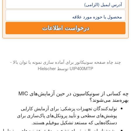
آدرس ایمیل (الزامی)
محصول یا حوزه مورد علاقه
درخواست اطلاعات
چند چاه صفحه سونیکاتور برای آماده سازی نمونه با توان بالا -
UIP400MTP توسط Hielscher
طراحی پیشرفته از UIP400MTP تضمین می کند که ارتعاشات مافوق صوت به هر چاه در صفحه با بالاترین یکنواختی ممکن انتقال, و در نتیجه نتایج فراصوت یکسان در سراسر تمام چاه.
چه کسانی از سونیکاسیون در حین آزمایش‌های MIC
بهره‌مند می‌شوند؟
تولیدکنندگان تجهیزات پزشکی:
برای آزمایش کارایی
پوشش‌های سطحی و تأیید پروتکل‌های پاک‌سازی برای
دستگاه‌هایی که مستعد تشکیل بیوفیلم هستند.
رشدشناسان بالینی:
برای تشخیص دقیق عفونت‌های مرتبط با