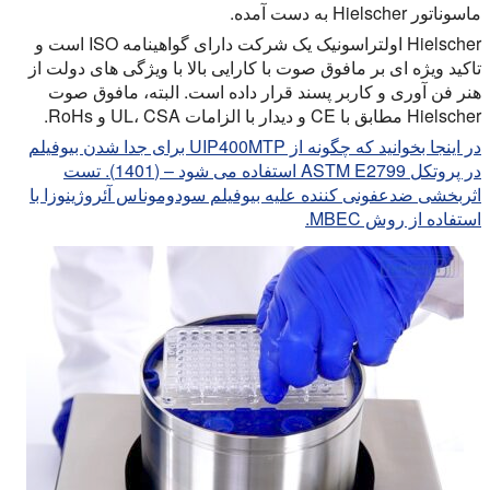
ماسوناتور Hielscher به دست آمده.
Hielscher اولتراسونیک یک شرکت دارای گواهینامه ISO است و
تاکید ویژه ای بر مافوق صوت با کارایی بالا با ویژگی های دولت از
هنر فن آوری و کاربر پسند قرار داده است. البته، مافوق صوت
Hielscher مطابق با CE و دیدار با الزامات UL، CSA و RoHs.
در اینجا بخوانید که چگونه از UIP400MTP برای جدا شدن بیوفیلم
در پروتکل ASTM E2799 استفاده می شود – (1401). تست
اثربخشی ضدعفونی کننده علیه بیوفیلم سودوموناس آئروژینوزا با
استفاده از روش MBEC.