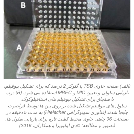
(الف) صفحه حاوی TSB با گلوکز 2 درصد که برای تشکیل بیوفیلم،
بازیابی سلولی و تعیین MIC و MBEC استفاده می شود. (B) درب
با سنجاق برای تشکیل بیوفیلم های استافیلوکوک.
سلول های بیوفیلم تشکیل شده بر روی پین ها توسط فراصوت
جابجا شدند (فناوری سونوگرافی Hielscher) به مدت 5 دقیقه در
صفحات 96 چاهی حاوی محیط کشت تازه برای بازیابی سلول ها.
(تصویر و مطالعه: ©دی اولیویرا و همکاران، 2016)