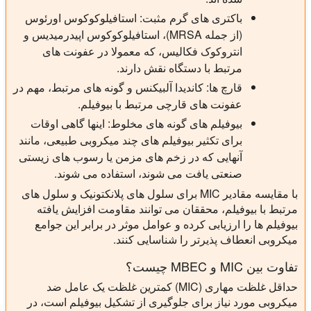
باکتری های گرم مثبت: استافیلوکوکوس اورئوس
(از جمله MRSA)، استافیلوکوکوس اپیدرمیدیس و
انتروکوک فکالیس، که معمولا در عفونت های
مرتبط با دستگاه نقش دارند.
قارچ ها: کاندیدا آلبیکنس و گونه های مرتبط، مهم در
عفونت های قارچی مرتبط با بیوفیلم.
بیوفیلم های گونه های مخلوط: اینها گاهی اوقات
برای تکثیر بیوفیلم های چند میکروبی طبیعی، مانند
آنهایی که در زخم های مزمن یا رسوب های زیستی
صنعتی یافت می شوند، استفاده می شوند.
با مقایسه مقادیر MIC برای سلول های پلانکتونیک و سلول های
مرتبط با بیوفیلم، محققان می توانند مقاومت افزایش یافته
بیوفیلم ها را ارزیابی کرده و عوامل موثر در برابر این جوامع
میکروبی انعطاف پذیرتر را شناسایی کنند.
تفاوت بین MIC و MBEC چیست؟
حداقل غلظت مهاری (MIC) کمترین غلظت یک عامل ضد
میکروبی مورد نیاز برای جلوگیری از تشکیل بیوفیلم است، در