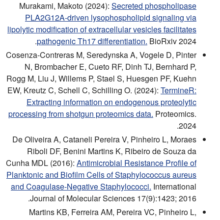
Murakami, Makoto (2024):
Secreted phospholipase
PLA2G12A-driven lysophospholipid signaling via
lipolytic modification of extracellular vesicles facilitates
pathogenic Th17 differentiation.
BioRxiv 2024.
Cosenza-Contreras M, Seredynska A, Vogele D, Pinter
N, Brombacher E, Cueto RF, Dinh TJ, Bernhard P,
Rogg M, Liu J, Willems P, Stael S, Huesgen PF, Kuehn
EW, Kreutz C, Schell C, Schilling O. (2024):
TermineR:
Extracting information on endogenous proteolytic
processing from shotgun proteomics data.
Proteomics.
2024.
De Oliveira A, Cataneli Pereira V, Pinheiro L, Moraes
Riboli DF, Benini Martins K, Ribeiro de Souza da
Cunha MDL (2016):
Antimicrobial Resistance Profile of
Planktonic and Biofilm Cells of Staphylococcus aureus
and Coagulase-Negative Staphylococci.
International
Journal of Molecular Sciences 17(9):1423; 2016.
Martins KB, Ferreira AM, Pereira VC, Pinheiro L,