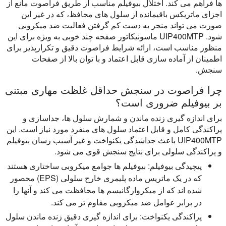
ها فراهم می کند. اختلال بیوفیلم مناسب از طریق فراصوت مانع از
اجزای ماتریکس باقیمانده از سلول های محافظ، که در غیر این
صورت می تواند منجر به دست کم گرفتن فعالیت ضد میکروبی
شود. UIP400MTP ماسونیکاتور صفحه چند خوبی به ویژه برای این
منظور مناسب است، ارائه شرایط فراصوت دقیق و تکرارپذیر برای
اطمینان از آماده سازی قابل اعتماد و با توان بالا از صفحات
سنجش.
چرا فراصوت در سنجش حداقل غلظت مهاری مبتنی
بر بیوفیلم ضروری است؟
برای اندازه گیری زنده ماندن و شمارش سلول ها، جداسازی و
پراکندگی کامل و قابل اعتماد سلول های منفرد مورد نیاز است. این
UIP400MTP باعث جداشدگی یکنواخت و غیر آسیب رسان بیوفیلم
و پراکندگی سلولی برای نتایج سنجش قوی می شود.
پیچیدگی بیوفیلم:
بیوفیلم ها جوامع میکروبی ساختاری هستند
که در یک ماتریس ماده پلیمری خارج سلولی (EPS) محصور
شده اند که از میکروارگانیسم ها محافظت می کند و آنها را
در برابر عوامل ضد میکروبی مقاوم تر می کند.
پراکندگی یکنواخت:
برای اندازه گیری دقیق زنده ماندن سلول