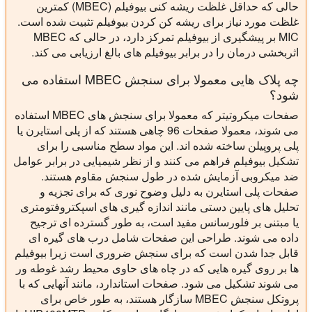
حالی که حداقل غلظت ریشه کنی بیوفیلم (MBEC) کمترین
غلظت مورد نیاز برای ریشه کن کردن بیوفیلم تثبیت شده است.
MIC بر پیشگیری از بیوفیلم تمرکز دارد، در حالی که MBEC
اثربخشی درمان را در برابر بیوفیلم های بالغ ارزیابی می کند.
چه پلاک هایی معمولا برای سنجش MBEC استفاده می
شود؟
صفحات میکروتیتر که معمولا برای سنجش های MBEC استفاده
می شوند، معمولا صفحات 96 چاهی هستند که از پلی استایرن یا
پلی پروپیلن ساخته شده اند. این مواد سطح مناسبی را برای
تشکیل بیوفیلم فراهم می کنند و از نظر شیمیایی در برابر عوامل
ضد میکروبی آزمایش شده در طول سنجش مقاوم هستند.
صفحات پلی استایرن به دلیل وضوح نوری که برای تجزیه و
تحلیل های پایین دستی مانند اندازه گیری های اسپکتروفتومتری
یا مبتنی بر فلورسانس مفید است، به طور گسترده ای ترجیح
داده می شوند. طراحی این صفحات شامل درب های گیره ای
قابل جدا شدن است که برای سنجش ضروری است زیرا بیوفیلم
ها بر روی گیره هایی که در چاه های حاوی محیط رشد غوطه ور
می شوند تشکیل می شود. صفحات استاندارد، مانند آنهایی که با
پروتکل سنجش MBEC سازگار هستند، به طور خاص برای