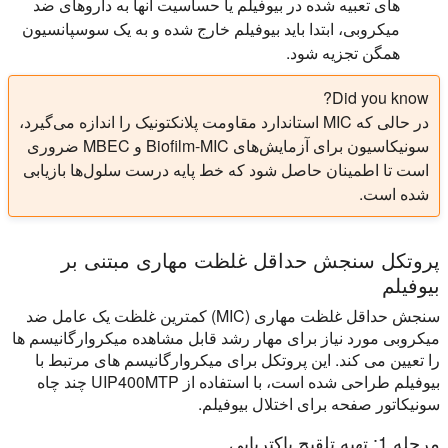
های تعبیه شده در بیوفیلم یا حساسیت آنها به داروهای ضد
میکروبی، ابتدا باید بیوفیلم خارج شده و به یک سوسپانسیون
همگن تجزیه شود.
Did you know?
در حالی که MIC استاندارد مقاومت پلانکتونیک را اندازه می‌گیرد،
سونیکاسیون برای آزمایش‌های Biofilm-MIC و MBEC ضروری
است تا اطمینان حاصل شود که خط پایه درست سلول‌ها بازیابی
شده است.
پروتکل سنجش حداقل غلظت مهاری مبتنی بر
بیوفیلم
سنجش حداقل غلظت مهاری (MIC) کمترین غلظت یک عامل ضد
میکروبی مورد نیاز برای مهار رشد قابل مشاهده میکروارگانیسم ها
را تعیین می کند. این پروتکل برای میکروارگانیسم های مرتبط با
بیوفیلم طراحی شده است، با استفاده از UIP400MTP چند چاه
سونیکاتور صفحه برای اختلال بیوفیلم.
مرحله 1: تهیه تلقیح باکتریایی