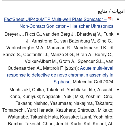
ادبیات / منابع
FactSheet UIP400MTP Multi-well Plate Sonicator –
Non-Contact Sonicator – Hielscher Ultrasonics
Dreyer J., Ricci G., van den Berg J., Bhardwaj V., Funk
J., Armstrong C., van Batenburg V., Sine C.,
VanInsberghe M.A., Marsman R., Mandemaker I.K., di
Sanzo S., Costantini J., Manzo S.G., Biran A., Burny C.,
Völker-Albert M., Groth A., Spencer S.L., van
Oudenaarden A., Mattiroli F. (2024):
Acute multi-level
response to defective de novo chromatin assembly in
S-phase.
Molecular Cell 2024.
Mochizuki, Chika; Taketomi, Yoshitaka; Irie, Atsushi;
Kano, Kuniyuki; Nagasaki, Yuki; Miki, Yoshimi; Ono,
Takashi; Nishito, Yasumasa; Nakajima, Takahiro;
Tomabechi, Yuri; Hanada, Kazuharu; Shirouzu, Mikako;
Watanabe, Takashi; Hata, Kousuke; Izumi, Yoshihiro;
Bamba, Takeshi; Chun, Jerold; Kudo, Kai; Kotani, Ai;