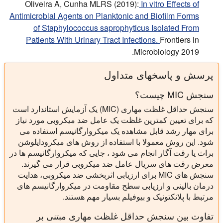
Oliveira A, Cunha MLRS (2019):
In vitro Effects of
Antimicrobial Agents on Planktonic and Biofilm Forms
of Staphylococcus saprophyticus Isolated From
Patients With Urinary Tract Infections.
Frontiers in
Microbiology 2019.
پرسش و پاسخهای متداول
سنجش MIC چیست؟
سنجش حداقل غلظت مهاری (MIC) یک آزمایش استاندارد است
که برای تعیین کمترین غلظت یک عامل ضد میکروبی مورد نیاز
برای مهار رشد قابل مشاهده یک میکروارگانیسم استفاده می
شود. این روش معمولا با استفاده از روش های میکرودایلوشن
براث یا رقت آگار انجام می شود ، جایی که میکروارگانیسم ها در
معرض رقت های سریال عامل ضد میکروبی قرار می گیرند.
سنجش های MIC برای ارزیابی اثربخشی ضد میکروبی، هدایت
درمان بالینی و ارزیابی سطح مقاومت در میکروارگانیسم های
مرتبط با پلانکتونیک و بیوفیلم بسیار مهم هستند.
تفاوت بین سنجش حداقل غلظت مهاری مبتنی بر