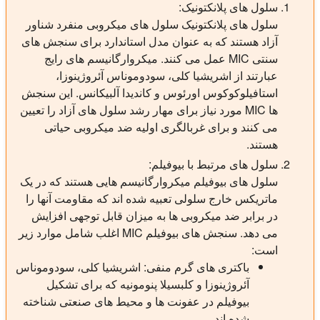
سلول های پلانکتونیک:
سلول های پلانکتونیک سلول های میکروبی منفرد شناور
آزاد هستند که به عنوان مدل استاندارد برای سنجش های
سنتی MIC عمل می کنند. میکروارگانیسم های رایج
عبارتند از اشریشیا کلی، سودوموناس آئروژینوزا،
استافیلوکوکوس اورئوس و کاندیدا آلبیکانس. این سنجش
ها MIC مورد نیاز برای مهار رشد سلول های آزاد را تعیین
می کنند و برای غربالگری اولیه ضد میکروبی حیاتی
هستند.
سلول های مرتبط با بیوفیلم:
سلول های بیوفیلم میکروارگانیسم هایی هستند که در یک
ماتریکس خارج سلولی تعبیه شده اند که مقاومت آنها را
در برابر ضد میکروبی ها به میزان قابل توجهی افزایش
می دهد. سنجش های بیوفیلم MIC اغلب شامل موارد زیر
است:
باکتری های گرم منفی: اشریشیا کلی، سودوموناس
آئروژینوزا و کلبسیلا پنومونیه که برای تشکیل
بیوفیلم در عفونت ها و محیط های صنعتی شناخته
شده اند.