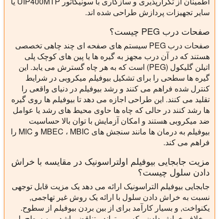
اطمینان از تکرارپذیری و سازگاری با سونیکاتور UIP400MTP یا
سایر تجهیزات پردازش طراحی شده اند.
صفحات درب PEG چیست؟
صفحات درب PEG سیستم های صفحه ای چند چاهی تخصصی
هستند که در آن درب مجهز به گیره ها یا پین های کوچک پلی
اتیلن گلیکول (PEG) است که به هر چاه گسترش می یابد. این
گیره ها سطحی را برای تشکیل بیوفیلم میکروبی در شرایط
کنترل شده فراهم می کنند و رشد بیوفیلم در دنیای واقعی را
تقلید می کنند. این طراحی اجازه می دهد تا بیوفیلم ها روی گیره
ها رشد کنند در حالی که چاه ها حاوی محیط های رشد یا عوامل
ضد میکروبی هستند و امکان آزمایش با توان بالا حساسیت
بیوفیلم به درمان ها مانند سنجش های MBEC ، MBIC و MIC را
فراهم می کند.
مزیت جابجایی بیوفیلم اولتراسونیک در مقایسه با خراش
دادن سلول چیست؟
جابجایی بیوفیلم التراسونیک ارائه می دهد یک مزیت قابل توجهی
نسبت به خراش دادن سلول با ارائه یک روش غیر تهاجمی,
یکنواخت, و بسیار کارآمد برای از بین بردن بیوفیلم از سطوح.
برخلاف خراش دادن ، که می تواند متناقض باشد و به سطح یا