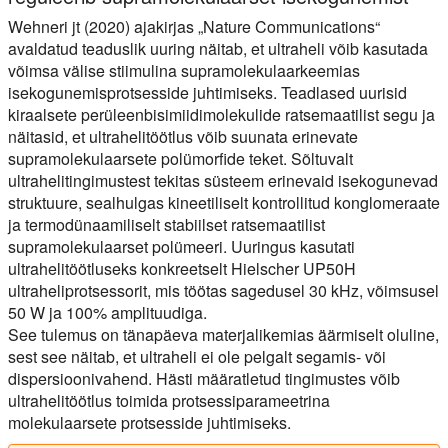
Wehneri jt (2020) ajakirjas „Nature Communications“
avaldatud teaduslik uuring näitab, et ultraheli võib kasutada
võimsa välise stiimulina supramolekulaarkeemias
isekogunemisprotsesside juhtimiseks. Teadlased uurisid
kiraalsete perüleenbisimiidimolekulide ratsemaatilist segu ja
näitasid, et ultrahelitöötlus võib suunata erinevate
supramolekulaarsete polümorfide teket. Sõltuvalt
ultrahelitingimustest tekitas süsteem erinevaid isekogunevad
struktuure, sealhulgas kineetiliselt kontrollitud konglomeraate
ja termodünaamiliselt stabiilset ratsemaatilist
supramolekulaarset polümeeri. Uuringus kasutati
ultrahelitöötluseks konkreetselt Hielscher UP50H
ultraheliprotsessorit, mis töötas sagedusel 30 kHz, võimsusel
50 W ja 100% amplituudiga.
See tulemus on tänapäeva materjalikemias äärmiselt oluline,
sest see näitab, et ultraheli ei ole pelgalt segamis- või
dispersioonivahend. Hästi määratletud tingimustes võib
ultrahelitöötlus toimida protsessiparameetrina
molekulaarsete protsesside juhtimiseks.