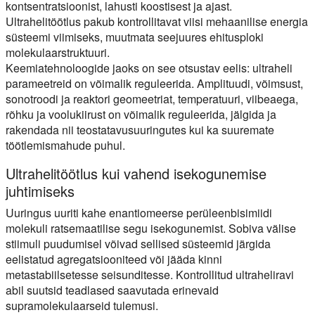
kontsentratsioonist, lahusti koostisest ja ajast.
Ultrahelitöötlus pakub kontrollitavat viisi mehaanilise energia
süsteemi viimiseks, muutmata seejuures ehitusploki
molekulaarstruktuuri.
Keemiatehnoloogide jaoks on see otsustav eelis: ultraheli
parameetreid on võimalik reguleerida. Amplituudi, võimsust,
sonotroodi ja reaktori geomeetriat, temperatuuri, viibeaega,
rõhku ja voolukiirust on võimalik reguleerida, jälgida ja
rakendada nii teostatavusuuringutes kui ka suuremate
töötlemismahude puhul.
Ultrahelitöötlus kui vahend isekogunemise
juhtimiseks
Uuringus uuriti kahe enantiomeerse perüleenbisimiidi
molekuli ratsemaatilise segu isekogunemist. Sobiva välise
stiimuli puudumisel võivad sellised süsteemid järgida
eelistatud agregatsiooniteed või jääda kinni
metastabiilsetesse seisunditesse. Kontrollitud ultraheliravi
abil suutsid teadlased saavutada erinevaid
supramolekulaarseid tulemusi.