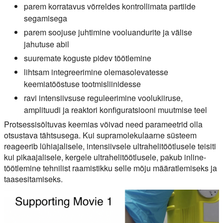
parem korratavus võrreldes kontrollimata partiide
segamisega
parem soojuse juhtimine vooluandurite ja välise
jahutuse abil
suuremate koguste pidev töötlemine
lihtsam integreerimine olemasolevatesse
keemiatööstuse tootmisliinidesse
ravi intensiivsuse reguleerimine voolukiiruse,
amplituudi ja reaktori konfiguratsiooni muutmise teel
Protsessisõltuvas keemias võivad need parameetrid olla
otsustava tähtsusega. Kui supramolekulaarne süsteem
reageerib lühiajalisele, intensiivsele ultrahelitöötlusele teisiti
kui pikaajalisele, kergele ultrahelitöötlusele, pakub inline-
töötlemine tehnilist raamistikku selle mõju määratlemiseks ja
taasesitamiseks.
Video
Player