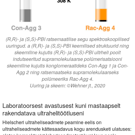
(R,R)- ja (S,S)-PBI ratsemaatilise segu spektroskoopilised
uuringud. a (R,R)- ja (S,S)-PBI keemilised struktuurid ning
skeemiline kujutis (R,R)- ja (S,S)-PBI ultrheli poolt
indutseeritud supramolekulaarse polümerisatsiooni
skeemiline kujutis konglomeraatideks Con-Agg 1 ja Con-
Agg 2 ning ratsemaatseks supramolekulaarseks
polümeeriks Rac-Agg 4.
Uuring ja skeem: ©Wehner jt., 2020
Laboratoorsest avastusest kuni mastaapselt
rakendatava ultrahelitöötluseni
Hielscheri ultraheliseadmete peamine eelis on
ultraheliseadmete kättesaadavus kogu arendusketi ulatuses: