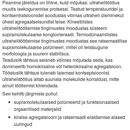
Peamine järeldus on lihtne, kuid mõjukas: ultrahelitöötlus
muutis isekogunemise protsessi. Teatud temperatuuridel ja
kontsentratsioonidel soodustas võimas ultraheli üleminekut
ühest agregaatseisundist teise. Kineetilistes
ultrahelitöötlemise tingimustes moodustas süsteem
supramolekulaarse konglomeraadi. Termodünaamilistes
ultrahelitöötlemise tingimustes moodustas see ratsemaatilise
supramolekulaarse polümeeri, millel oli teistsugune
morfoloogia ja suurem stabiilsus.
Teaduslik tähtsus seisneb võimes mõjutada seda, kas
domineerib homokiraalne või heterokiraalne agregatsioon.
Tööstuslik tähtsus tuleneb laiemast kontseptsioonist:
ultrahelitöötlus aitab suunata molekulide korraldust, mitte
ainult töötlemist kiirendada.
See kehtib järgmiste puhul:
supramolekulaarsed polümeerid ja funktsionaalsed
orgaanilised materjalid
kiralse agregatsiooni ja ratsemaadi eraldamise alased
uuringud