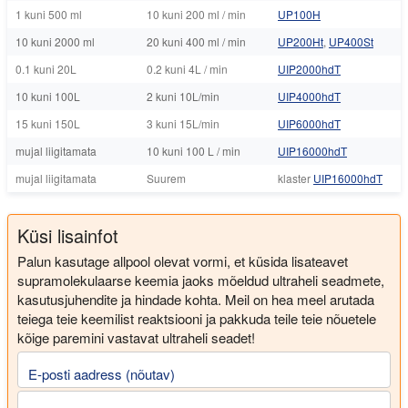
1 kuni 500 ml
10 kuni 200 ml / min
UP100H
10 kuni 2000 ml
20 kuni 400 ml / min
UP200Ht
,
UP400St
0.1 kuni 20L
0.2 kuni 4L / min
UIP2000hdT
10 kuni 100L
2 kuni 10L/min
UIP4000hdT
15 kuni 150L
3 kuni 15L/min
UIP6000hdT
mujal liigitamata
10 kuni 100 L / min
UIP16000hdT
mujal liigitamata
Suurem
klaster
UIP16000hdT
Küsi lisainfot
Palun kasutage allpool olevat vormi, et küsida lisateavet
supramolekulaarse keemia jaoks mõeldud ultraheli seadmete,
kasutusjuhendite ja hindade kohta. Meil on hea meel arutada
teiega teie keemilist reaktsiooni ja pakkuda teile teie nõuetele
kõige paremini vastavat ultraheli seadet!
E-posti aadress (nõutav)