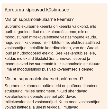
Korduma kippuvad küsimused
Mis on supramolekulaarne keemia?
Supramolekulaarne keemia on keemia valdkond, mis
uurib organiseeritud molekulaarsüsteeme, mis on
moodustunud mittekovalentsete vastasmõjude kaudu,
nagu vesiniksidemed, π–π-kihtumine, elektrostaatilised
vastasmõjud, metallide koordinatsioon, van der Waalsi
jõud ja hüdrofoobsed efektid. See keskendub sellele,
kuidas molekulid üksteist ära tunnevad, seovad ja
moodustavad ise suuremaid funktsionaalseid struktuure,
ilma et moodustuksid püsivad kovalentsed sidemed.
Mis on supramolekulaarsed polümeerid?
Supramolekulaarsed polümeerid on polümeerilaadsed
struktuurid, milles monomeerühikuid ühendavad
kovalentsete sidemete asemel pöörduvad
mittekovalentsed vastasmõjud. Kuna need vastasmõjud
võivad katkeda ja uuesti tekkida, ilmutavad