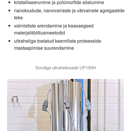
kristalliseerumine ja polümorfide sõelumine
nanokiudude, nanovarraste ja värvainete agregaatide
teke
valmististe arendamine ja kaasaegsed
materjalitöötlusmeetodid
ultraheliga toetatud keemiliste protsesside
mastaapimise suurendamine
Sondiga ultraheliseade UP100H
Hielscher UP100H on ideaalne ultraheli homogenisaator väikse