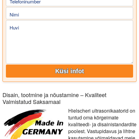
Telefoninumber
Nimi
Huvi
Küsi infot
Disain, tootmine ja nõustamine – Kvaliteet
Valmistatud Saksamaal
Hielscheri ultrasonikaatorid on
tuntud oma kõrgeimate
kvaliteedi- ja disainistandardite
poolest. Vastupidavus ja lihtne
kasutamine võimaldavad meie