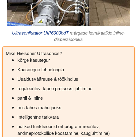
Ultrasonikaator UIP6000hdT
märgade kemikaalide inline-
dispersiooniks
Miks Hielscher Ultrasonics?
kõrge kasutegur
Kaasaegne tehnoloogia
Usaldusväärsuse & töökindlus
reguleeritav, täpne protsessi juhtimine
partii & Inline
mis tahes mahu jaoks
Intelligentne tarkvara
nutikad funktsioonid (nt programmeeritav,
andmeprotokollide koostamine, kaugjuhtimine)