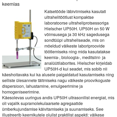
keemias
Katsetööde läbiviimiseks kasutati
ultrahelitöötlust kompaktse
laboratoorse ultraheliprotsessoriga
Hielscher UP50H. UP50H on 50 W
võimsusega ja 30 kHz sagedusega
sondtüüpi ultraheliseade, mis on
mõeldud väikeste laboriproovide
töötlemiseks ning mida kasutatakse
keemia-, bioloogia-, meditsiini- ja
analüütilaborites. Hielscher kirjeldab
UP50H-d kui seadet, mis sobib nii
käeshoitavaks kui ka alusele paigaldatud kasutamiseks ning
selliste ülesannete täitmiseks nagu väikeste proovikoguste
dispersioon, lahustamine, emulgeerimine ja
homogeniseerimine.
Käesolevas uuringus andis UP50H ultrasonilist energiat, mis
oli vajalik supramolekulaarsete agregaatide
ümberkujundamise käivitamiseks ja suunamiseks. See
illustreerib keemikutele olulist praktilist aspekti: väikese