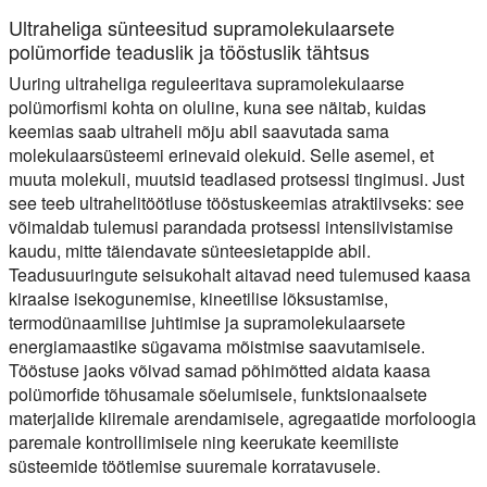
Ultraheliga sünteesitud supramolekulaarsete
polümorfide teaduslik ja tööstuslik tähtsus
Uuring ultraheliga reguleeritava supramolekulaarse
polümorfismi kohta on oluline, kuna see näitab, kuidas
keemias saab ultraheli mõju abil saavutada sama
molekulaarsüsteemi erinevaid olekuid. Selle asemel, et
muuta molekuli, muutsid teadlased protsessi tingimusi. Just
see teeb ultrahelitöötluse tööstuskeemias atraktiivseks: see
võimaldab tulemusi parandada protsessi intensiivistamise
kaudu, mitte täiendavate sünteesietappide abil.
Teadusuuringute seisukohalt aitavad need tulemused kaasa
kiraalse isekogunemise, kineetilise lõksustamise,
termodünaamilise juhtimise ja supramolekulaarsete
energiamaastike sügavama mõistmise saavutamisele.
Tööstuse jaoks võivad samad põhimõtted aidata kaasa
polümorfide tõhusamale sõelumisele, funktsionaalsete
materjalide kiiremale arendamisele, agregaatide morfoloogia
paremale kontrollimisele ning keerukate keemiliste
süsteemide töötlemise suuremale korratavusele.