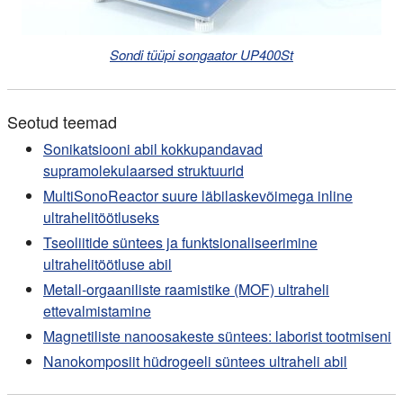
Sondi tüüpi songaator UP400St
Seotud teemad
Sonikatsiooni abil kokkupandavad
supramolekulaarsed struktuurid
MultiSonoReactor suure läbilaskevõimega inline
ultrahelitöötluseks
Tseoliitide süntees ja funktsionaliseerimine
ultrahelitöötluse abil
Metall-orgaaniliste raamistike (MOF) ultraheli
ettevalmistamine
Magnetiliste nanoosakeste süntees: laborist tootmiseni
Nanokomposiit hüdrogeeli süntees ultraheli abil