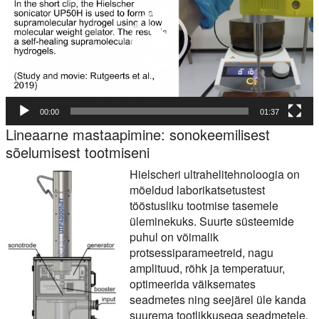
00:00
01:37
Lineaarne mastaapimine: sonokeemilisest
sõelumisest tootmiseni
Hielscheri ultrahelitehnoloogia on
mõeldud laborikatsetustest
tööstusliku tootmise tasemele
üleminekuks. Suurte süsteemide
puhul on võimalik
protsessiparameetreid, nagu
amplituud, rõhk ja temperatuur,
optimeerida väiksemates
seadmetes ning seejärel üle kanda
suurema tootlikkusega seadmetele.