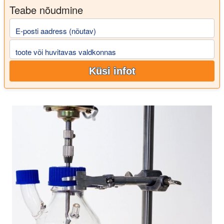
Teabe nõudmine
E-posti aadress (nõutav)
toote või huvitavas valdkonnas
Küsi infot