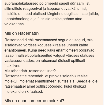
supramolekulaarsed polümeerid sageli dünaamilist,
stiimulitele reageerivat ja iseparanduvat käitumist,
mistõttu on need olulised kõrgtehnoloogiliste materjalide,
nanotehnoloogia ja funktsionaalse pehme aine
valdkonnas.
Mis on Racemats?
Ratsemaadid ehk ratsemaatsed segud on segud, mis
sisaldavad võrdses koguses kiraalse ühendi kahte
enantiomeeri. Kuna need kaks enantiomeeri pööravad
tasapinnaliselt polariseeritud valgust võrdses ulatuses
vastassuundades, on ratsemaat üldiselt optiliselt
inaktiivne.
Mis tähendab „ratsemaatiline“?
Ratsemaatne tähendab, et proov sisaldab kiraalse
molekuli mõlemat enantiomeeri suhtes 1:1. Seega ei ole
ratsemaatsel ainel optilist pöördeid, kuigi üksikud
molekulid on kiraalsed.
Mis on enantiomeerne molekul?