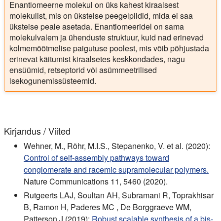
Enantiomeerne molekul on üks kahest kiraalsest
molekulist, mis on üksteise peegelpildid, mida ei saa
üksteise peale asetada. Enantiomeeridel on sama
molekulvalem ja ühenduste struktuur, kuid nad erinevad
kolmemõõtmelise paigutuse poolest, mis võib põhjustada
erinevat käitumist kiraalsetes keskkondades, nagu
ensüümid, retseptorid või asümmeetrilised
isekogunemissüsteemid.
Kirjandus / Viited
Wehner, M., Röhr, M.I.S., Stepanenko, V. et al. (2020):
Control of self-assembly pathways toward
conglomerate and racemic supramolecular polymers.
Nature Communications 11, 5460 (2020).
Rutgeerts LAJ, Soultan AH, Subramani R, Toprakhisar
B, Ramon H, Paderes MC , De Borggraeve WM,
Patterson J (2019):
Robust scalable synthesis of a bis-