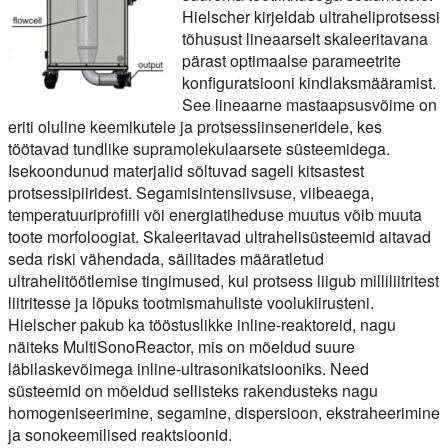
Hielscher kirjeldab ultraheliprotsessi
tõhusust lineaarselt skaleeritavana
pärast optimaalse parameetrite
konfiguratsiooni kindlaksmääramist.
See lineaarne mastaapsusvõime on
eriti oluline keemikutele ja protsessiinseneridele, kes
töötavad tundlike supramolekulaarsete süsteemidega.
Isekoondunud materjalid sõltuvad sageli kitsastest
protsessipiiridest. Segamisintensiivsuse, viibeaega,
temperatuuriprofiili või energiatiheduse muutus võib muuta
toote morfoloogiat. Skaleeritavad ultrahelisüsteemid aitavad
seda riski vähendada, säilitades määratletud
ultrahelitöötlemise tingimused, kui protsess liigub milliliitritest
liitritesse ja lõpuks tootmismahuliste voolukiirusteni.
Hielscher pakub ka tööstuslikke inline-reaktoreid, nagu
näiteks MultiSonoReactor, mis on mõeldud suure
läbilaskevõimega inline-ultrasonikatsiooniks. Need
süsteemid on mõeldud sellisteks rakendusteks nagu
homogeniseerimine, segamine, dispersioon, ekstraheerimine
ja sonokeemilised reaktsioonid.