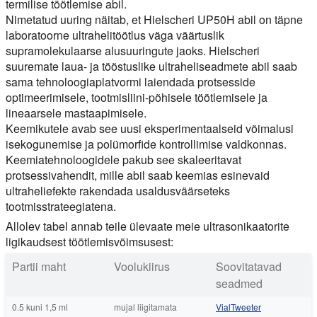
termilise töötlemise abil.
Nimetatud uuring näitab, et Hielscheri UP50H abil on täpne
laboratoorne ultrahelitöötlus väga väärtuslik
supramolekulaarse alusuuringute jaoks. Hielscheri
suuremate laua- ja tööstuslike ultraheliseadmete abil saab
sama tehnoloogiaplatvormi laiendada protsesside
optimeerimisele, tootmisliini-põhisele töötlemisele ja
lineaarsele mastaapimisele.
Keemikutele avab see uusi eksperimentaalseid võimalusi
isekogunemise ja polümorfide kontrollimise valdkonnas.
Keemiatehnoloogidele pakub see skaleeritavat
protsessivahendit, mille abil saab keemias esinevaid
ultraheliefekte rakendada usaldusväärseteks
tootmisstrateegiatena.
Allolev tabel annab teile ülevaate meie ultrasonikaatorite
ligikaudsest töötlemisvõimsusest:
Partii maht
Voolukiirus
Soovitatavad
seadmed
0.5 kuni 1,5 ml
mujal liigitamata
VialTweeter