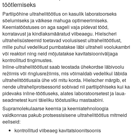
töötlemiseks
Partiipõhine ultrahelitöötlus on kasulik laboratoorseks
sõelumiseks ja väikese mahuga optimeerimiseks.
Keemiatööstuses on aga sageli vaja pidevat tööd,
korratavust ja kindlaksmääratud viibeaegu. Hielscheri
ultrahelisüsteemid toetavad voolusisest ultrahelitöötlust,
mille puhul vedelikud pumbatakse läbi ultraheli voolukambri
või reaktori ning neid mõjutatakse kavitatsiooniväljaga
kontrollitud tingimustes.
Inline-ultrahelitöötlust saab teostada ühekordse läbivoolu
režiimis või ringlusrežiimis, mis võimaldab vedelikul läbida
ultrahelitöötlusala ühe või mitu korda. Hielscher märgib, et
nende ultraheliprotsessorid sobivad nii partiipõhiseks kui ka
pidevaks inline-töötluseks, alates laboratoorsetest ja laua-
seadmetest kuni täieliku tööstusliku mastaabini.
Supramolekulaarse keemia ja keemiatehnoloogia
valdkonnas pakub protsessisisene ultrahelitöötlus mitmeid
eeliseid:
kontrollitud viibeaeg kavitatsioonitsoonis