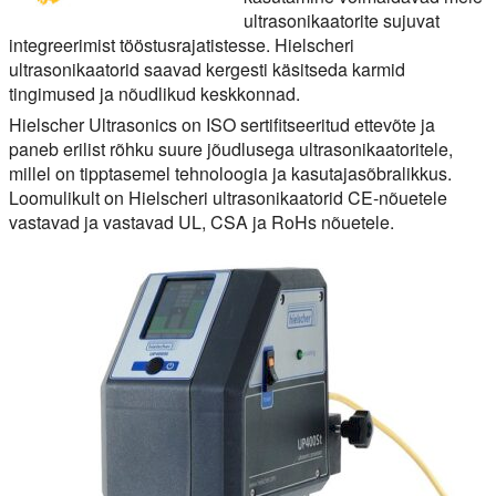
ultrasonikaatorite sujuvat
integreerimist tööstusrajatistesse. Hielscheri
ultrasonikaatorid saavad kergesti käsitseda karmid
tingimused ja nõudlikud keskkonnad.
Hielscher Ultrasonics on ISO sertifitseeritud ettevõte ja
paneb erilist rõhku suure jõudlusega ultrasonikaatoritele,
millel on tipptasemel tehnoloogia ja kasutajasõbralikkus.
Loomulikult on Hielscheri ultrasonikaatorid CE-nõuetele
vastavad ja vastavad UL, CSA ja RoHs nõuetele.