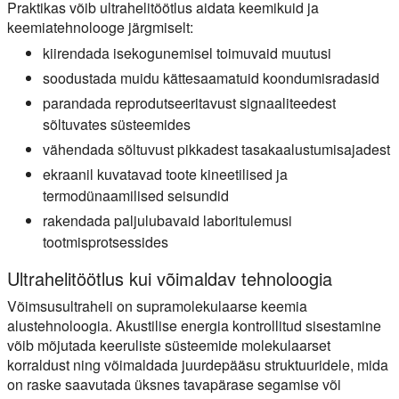
Praktikas võib ultrahelitöötlus aidata keemikuid ja
keemiatehnolooge järgmiselt:
kiirendada isekogunemisel toimuvaid muutusi
soodustada muidu kättesaamatuid koondumisradasid
parandada reprodutseeritavust signaaliteedest
sõltuvates süsteemides
vähendada sõltuvust pikkadest tasakaalustumisajadest
ekraanil kuvatavad toote kineetilised ja
termodünaamilised seisundid
rakendada paljulubavaid laboritulemusi
tootmisprotsessides
Ultrahelitöötlus kui võimaldav tehnoloogia
Võimsusultraheli on supramolekulaarse keemia
alustehnoloogia. Akustilise energia kontrollitud sisestamine
võib mõjutada keeruliste süsteemide molekulaarset
korraldust ning võimaldada juurdepääsu struktuuridele, mida
on raske saavutada üksnes tavapärase segamise või