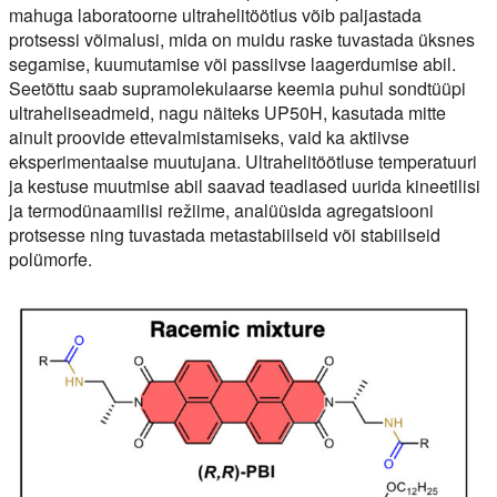
mahuga laboratoorne ultrahelitöötlus võib paljastada
protsessi võimalusi, mida on muidu raske tuvastada üksnes
segamise, kuumutamise või passiivse laagerdumise abil.
Seetõttu saab supramolekulaarse keemia puhul sondtüüpi
ultraheliseadmeid, nagu näiteks UP50H, kasutada mitte
ainult proovide ettevalmistamiseks, vaid ka aktiivse
eksperimentaalse muutujana. Ultrahelitöötluse temperatuuri
ja kestuse muutmise abil saavad teadlased uurida kineetilisi
ja termodünaamilisi režiime, analüüsida agregatsiooni
protsesse ning tuvastada metastabiilseid või stabiilseid
polümorfe.