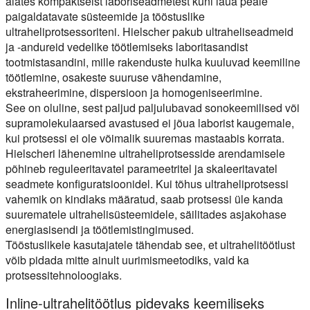
alates kompaktseist laboriseadmetest kuni laua peale
paigaldatavate süsteemide ja tööstuslike
ultraheliprotsessoriteni. Hielscher pakub ultraheliseadmeid
ja -andureid vedelike töötlemiseks laboritasandist
tootmistasandini, mille rakenduste hulka kuuluvad keemiline
töötlemine, osakeste suuruse vähendamine,
ekstraheerimine, dispersioon ja homogeniseerimine.
See on oluline, sest paljud paljulubavad sonokeemilised või
supramolekulaarsed avastused ei jõua laborist kaugemale,
kui protsessi ei ole võimalik suuremas mastaabis korrata.
Hielscheri lähenemine ultraheliprotsesside arendamisele
põhineb reguleeritavatel parameetritel ja skaleeritavatel
seadmete konfiguratsioonidel. Kui tõhus ultraheliprotsessi
vahemik on kindlaks määratud, saab protsessi üle kanda
suurematele ultrahelisüsteemidele, säilitades asjakohase
energiasisendi ja töötlemistingimused.
Tööstuslikele kasutajatele tähendab see, et ultrahelitöötlust
võib pidada mitte ainult uurimismeetodiks, vaid ka
protsessitehnoloogiaks.
Inline-ultrahelitöötlus pidevaks keemiliseks