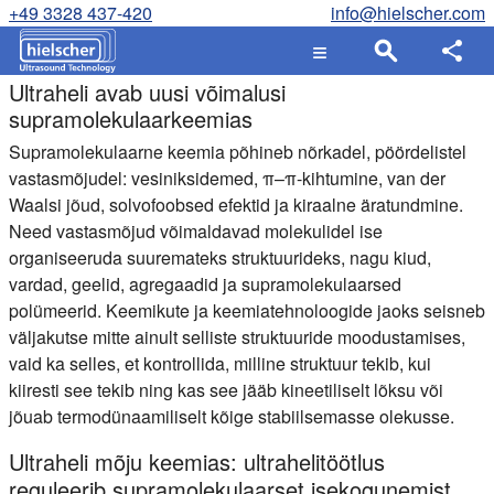
+49 3328 437-420
info@hielscher.com
Ultraheli avab uusi võimalusi
supramolekulaarkeemias
Supramolekulaarne keemia põhineb nõrkadel, pöördelistel
vastasmõjudel: vesiniksidemed, π–π-kihtumine, van der
Waalsi jõud, solvofoobsed efektid ja kiraalne äratundmine.
Need vastasmõjud võimaldavad molekulidel ise
organiseeruda suuremateks struktuurideks, nagu kiud,
vardad, geelid, agregaadid ja supramolekulaarsed
polümeerid. Keemikute ja keemiatehnoloogide jaoks seisneb
väljakutse mitte ainult selliste struktuuride moodustamises,
vaid ka selles, et kontrollida, milline struktuur tekib, kui
kiiresti see tekib ning kas see jääb kineetiliselt lõksu või
jõuab termodünaamiliselt kõige stabiilsemasse olekusse.
Ultraheli mõju keemias: ultrahelitöötlus
reguleerib supramolekulaarset isekogunemist