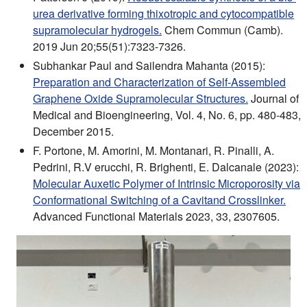
urea derivative forming thixotropic and cytocompatible
supramolecular hydrogels.
Chem Commun (Camb).
2019 Jun 20;55(51):7323-7326.
Subhankar Paul and Sailendra Mahanta (2015):
Preparation and Characterization of Self-Assembled
Graphene Oxide Supramolecular Structures.
Journal of
Medical and Bioengineering, Vol. 4, No. 6, pp. 480-483,
December 2015.
F. Portone, M. Amorini, M. Montanari, R. Pinalli, A.
Pedrini, R.V erucchi, R. Brighenti, E. Dalcanale (2023):
Molecular Auxetic Polymer of Intrinsic Microporosity via
Conformational Switching of a Cavitand Crosslinker.
Advanced Functional Materials 2023, 33, 2307605.