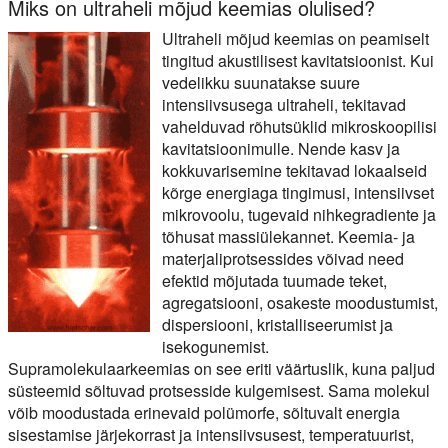
Miks on ultraheli mõjud keemias olulised?
Ultraheli mõjud keemias on peamiselt
tingitud akustilisest kavitatsioonist. Kui
vedelikku suunatakse suure
intensiivsusega ultraheli, tekitavad
vahelduvad rõhutsüklid mikroskoopilisi
kavitatsioonimulle. Nende kasv ja
kokkuvarisemine tekitavad lokaalseid
kõrge energiaga tingimusi, intensiivset
mikrovoolu, tugevaid nihkegradiente ja
tõhusat massiülekannet. Keemia- ja
materjaliprotsessides võivad need
efektid mõjutada tuumade teket,
agregatsiooni, osakeste moodustumist,
dispersiooni, kristalliseerumist ja
isekogunemist.
Supramolekulaarkeemias on see eriti väärtuslik, kuna paljud
süsteemid sõltuvad protsesside kulgemisest. Sama molekul
võib moodustada erinevaid polümorfe, sõltuvalt energia
sisestamise järjekorrast ja intensiivsusest, temperatuurist,