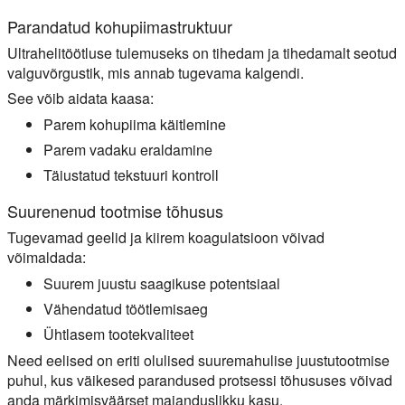
Parandatud kohupiimastruktuur
Ultrahelitöötluse tulemuseks on tihedam ja tihedamalt seotud
valguvõrgustik, mis annab tugevama kalgendi.
See võib aidata kaasa:
Parem kohupiima käitlemine
Parem vadaku eraldamine
Täiustatud tekstuuri kontroll
Suurenenud tootmise tõhusus
Tugevamad geelid ja kiirem koagulatsioon võivad
võimaldada:
Suurem juustu saagikuse potentsiaal
Vähendatud töötlemisaeg
Ühtlasem tootekvaliteet
Need eelised on eriti olulised suuremahulise juustutootmise
puhul, kus väikesed parandused protsessi tõhususes võivad
anda märkimisväärset majanduslikku kasu.