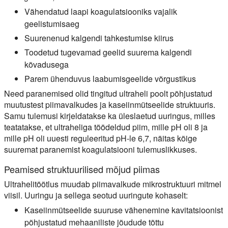
Vähendatud laapi koagulatsiooniks vajalik
geelistumisaeg
Suurenenud kalgendi tahkestumise kiirus
Toodetud tugevamad geelid suurema kalgendi
kõvadusega
Parem ühenduvus laabumisgeelide võrgustikus
Need paranemised olid tingitud ultraheli poolt põhjustatud
muutustest piimavalkudes ja kaseiinmütseelide struktuuris.
Samu tulemusi kirjeldatakse ka üleslaetud uuringus, milles
teatatakse, et ultraheliga töödeldud piim, mille pH oli 8 ja
mille pH oli uuesti reguleeritud pH-le 6,7, näitas kõige
suuremat paranemist koagulatsiooni tulemuslikkuses.
Peamised struktuurilised mõjud piimas
Ultrahelitöötlus muudab piimavalkude mikrostruktuuri mitmel
viisil. Uuringu ja sellega seotud uuringute kohaselt:
Kaseiinmütseelide suuruse vähenemine kavitatsioonist
põhjustatud mehaaniliste jõudude tõttu