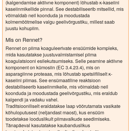
(kalgendamise aktiivne komponent) lõhustab κ-kaseiini
kaseiinmikellide pinnal. See destabiliseerib mitsellid, mis
võimaldab neil koonduda ja moodustada
kolmemõõtmelise valgu geelivõrgustiku, millest saab
juustu kohupiim.
Mis on Rennet?
Rennet on piima koaguleerivate ensüümide kompleks,
mida kasutatakse juustuvalmistamisel piima
koagulatsiooni esilekutsumiseks. Selle peamine aktiivne
komponent on kümosiin (EC 3.4.23.4), mis on
asparagiinne proteaas, mis lõhustab spetsiifiliselt κ-
kaseiini piimas. See ensümaatiline reaktsioon
destabiliseerib kaseiinmikelle, mis võimaldab neil
koonduda ja moodustada geelivõrgustiku, mis eraldub
kalgendi ja vadaku vahel.
Traditsiooniliselt eraldatakse laap võõrutamata vasikate
kõhuloputusest (neljandast maost), kus ensüüm
toodetakse looduslikult piimavalkude seedimiseks.
Tänapäeval kasutatakse kaubanduslikus