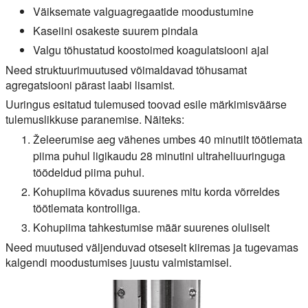
Väiksemate valguagregaatide moodustumine
Kaseiini osakeste suurem pindala
Valgu tõhustatud koostoimed koagulatsiooni ajal
Need struktuurimuutused võimaldavad tõhusamat
agregatsiooni pärast laabi lisamist.
Uuringus esitatud tulemused toovad esile märkimisväärse
tulemuslikkuse paranemise. Näiteks:
Želeerumise aeg vähenes umbes 40 minutilt töötlemata
piima puhul ligikaudu 28 minutini ultraheliuuringuga
töödeldud piima puhul.
Kohupiima kõvadus suurenes mitu korda võrreldes
töötlemata kontrolliga.
Kohupiima tahkestumise määr suurenes oluliselt
Need muutused väljenduvad otseselt kiiremas ja tugevamas
kalgendi moodustumises juustu valmistamisel.