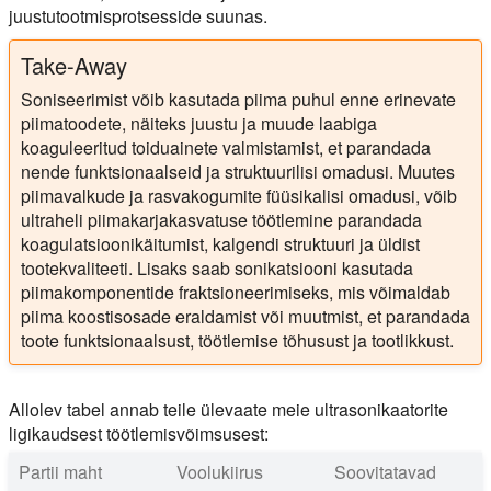
juustutootmisprotsesside suunas.
Take-Away
Soniseerimist võib kasutada piima puhul enne erinevate
piimatoodete, näiteks juustu ja muude laabiga
koaguleeritud toiduainete valmistamist, et parandada
nende funktsionaalseid ja struktuurilisi omadusi. Muutes
piimavalkude ja rasvakogumite füüsikalisi omadusi, võib
ultraheli piimakarjakasvatuse töötlemine parandada
koagulatsioonikäitumist, kalgendi struktuuri ja üldist
tootekvaliteeti. Lisaks saab sonikatsiooni kasutada
piimakomponentide fraktsioneerimiseks, mis võimaldab
piima koostisosade eraldamist või muutmist, et parandada
toote funktsionaalsust, töötlemise tõhusust ja tootlikkust.
Allolev tabel annab teile ülevaate meie ultrasonikaatorite
ligikaudsest töötlemisvõimsusest:
Partii maht
Voolukiirus
Soovitatavad