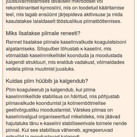
juustuvalmistamises tavaliselt mikroobset või
rekombinantset kymosiini, mis on toodetud kääritamise
teel, mis tagab ensüümi järjepideva aktiivsuse ja mida
kasutatakse laialdaselt tööstuslikus piimatöötlemises.
Miks lisatakse piimale reneeti?
Rennet lisatakse piimale kaseiinvalkude koagulatsiooni
algatamiseks. Silopulber lõhustab κ-kaseiini, mis
võimaldab kaseiinmikellidel koonduda ja moodustada
kalgendi struktuuri, mis eraldub vadakust, võimaldades
vedela piima muutmist juustuks.
Kuidas piim hüübib ja kalgendub?
Piim koaguleerub ja kalgendub, kui piima
kaseiinmikellide stabiilsus on häiritud, mis põhjustab
piimavalkude koondumist ja kolmemõõtmelise
geelivõrgustiku moodustamist. Värskes piimas on
kaseiinivalgud organiseeritud mikelideks, mis jäävad
hajutatuks tänu κ-kaseiini stabiliseerivale toimele nende
pinnal. Kui see stabiilsus väheneb, agregeeruvad
mitsellid ja moodustavad kalgendi.