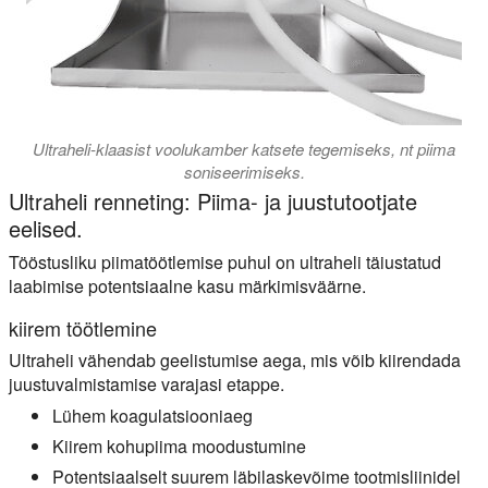
Ultraheli-klaasist voolukamber katsete tegemiseks, nt piima
soniseerimiseks.
Ultraheli renneting: Piima- ja juustutootjate
eelised.
Tööstusliku piimatöötlemise puhul on ultraheli täiustatud
laabimise potentsiaalne kasu märkimisväärne.
kiirem töötlemine
Ultraheli vähendab geelistumise aega, mis võib kiirendada
juustuvalmistamise varajasi etappe.
Lühem koagulatsiooniaeg
Kiirem kohupiima moodustumine
Potentsiaalselt suurem läbilaskevõime tootmisliinidel