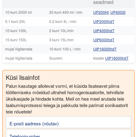
seadmed
10 kuni 2000 ml
20 kuni 400 ml / min
UP200Ht
,
UP400St
0.1 kuni 20L
0.2 kuni 4L / min
UIP2000hdT
10 kuni 100L
2 kuni 10L/min
UIP4000hdT
15 kuni 150L
3 kuni 15L/min
UIP6000hdT
mujal liigitamata
10 kuni 100 L / min
UIP16000hdT
mujal liigitamata
Suurem
klaster
UIP16000hdT
Küsi lisainfot
Palun kasutage allolevat vormi, et küsida lisateavet piima
töötlemiseks mõeldud ultraheli homogenisaatorite, tehniliste
üksikasjade ja hindade kohta. Meil on hea meel arutada teie
laabumisprotsessi teiega ja pakkuda teile parimat sonikaatorit
teie nõuetele!
E-posti aadress (nõutav)
Telefoninumber