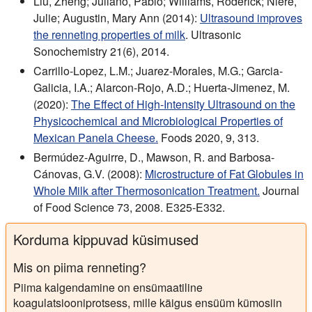
Liu, Zheng; Juliano, Pablo; Williams, Roderick; Niere,
Julie; Augustin, Mary Ann (2014):
Ultrasound improves
the renneting properties of milk
. Ultrasonic
Sonochemistry 21(6), 2014.
Carrillo-Lopez, L.M.; Juarez-Morales, M.G.; Garcia-
Galicia, I.A.; Alarcon-Rojo, A.D.; Huerta-Jimenez, M.
(2020):
The Effect of High-Intensity Ultrasound on the
Physicochemical and Microbiological Properties of
Mexican Panela Cheese.
Foods 2020, 9, 313.
Bermúdez-Aguirre, D., Mawson, R. and Barbosa-
Cánovas, G.V. (2008):
Microstructure of Fat Globules in
Whole Milk after Thermosonication Treatment.
Journal
of Food Science 73, 2008. E325-E332.
Korduma kippuvad küsimused
Mis on piima renneting?
Piima kalgendamine on ensümaatiline
koagulatsiooniprotsess, mille käigus ensüüm kümosiin