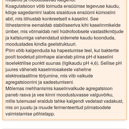
Koagulatsioon võib toimuda ensüümse tegevuse kaudu,
kõige sagedamini laabis sisalduva ensüümi kümosiini
abil, mis lõhustab konkreetselt κ-kaseiini. See
lõhestamine eemaldab stabiliseeriva kihi kaseiinmikelde
ümber, mis võimaldab neil hüdrofoobsete vastastikmõjude
ja kaltsiumiga vahendatud sidemete kaudu koonduda,
moodustades kindla geelstruktuuri.
Piim võib kalgenduda ka hapestumise teel, kui bakterite
poolt toodetud piimhape alandab piima pH-d kaseiini
isoelektrilise punkti suunas (ligikaudu pH 4,6). Sellise pH
juures väheneb kaseiiniosakeste vaheline
elektrostaatiline tõrjumine, mis viib valkude
agregatsioonini ja sadestumiseni.
Mõlemas mehhanismis kaseiinvalkude agregatsioon
paneb rasva ja vee kinni moodustuvasse valguvõrku,
mille tulemusel eraldub tahke kalgendi vedelast vadakust,
mis on juustu ja muude fermenteeritud piimatoodete
valmistamise põhietapp.