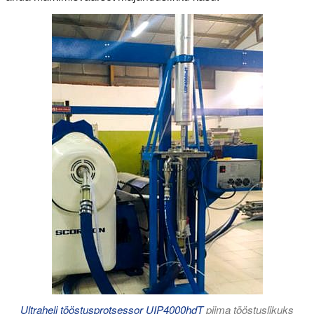
Ultraheli tööstusprotsessor UIP4000hdT
piima tööstuslikuks