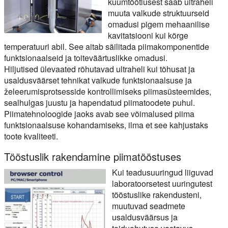
kuumtöötlusest saab ultraheli
muuta valkude struktuurseid
omadusi pigem mehaanilise
kavitatsiooni kui kõrge
temperatuuri abil. See aitab säilitada piimakomponentide
funktsionaalseid ja toiteväärtuslikke omadusi.
Hiljutised ülevaated rõhutavad ultraheli kui tõhusat ja
usaldusväärset tehnikat valkude funktsionaalsuse ja
želeerumisprotsesside kontrollimiseks piimasüsteemides,
sealhulgas juustu ja hapendatud piimatoodete puhul.
Piimatehnoloogide jaoks avab see võimalused piima
funktsionaalsuse kohandamiseks, ilma et see kahjustaks
toote kvaliteeti.
Tööstuslik rakendamine piimatööstuses
Kui teadusuuringud liiguvad
laboratoorsetest uuringutest
tööstuslike rakendusteni,
muutuvad seadmete
usaldusväärsus ja