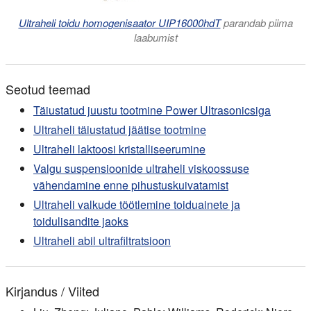
Ultraheli toidu homogenisaator UIP16000hdT
parandab piima
laabumist
Seotud teemad
Täiustatud juustu tootmine Power Ultrasonicsiga
Ultraheli täiustatud jäätise tootmine
Ultraheli laktoosi kristalliseerumine
Valgu suspensioonide ultraheli viskoossuse
vähendamine enne pihustuskuivatamist
Ultraheli valkude töötlemine toiduainete ja
toidulisandite jaoks
Ultraheli abil ultrafiltratsioon
Kirjandus / Viited