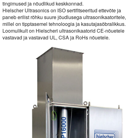
tingimused ja nõudlikud keskkonnad.
Hielscher Ultrasonics on ISO sertifitseeritud ettevõte ja
paneb erilist rõhku suure jõudlusega ultrasonikaatoritele,
millel on tipptasemel tehnoloogia ja kasutajasõbralikkus.
Loomulikult on Hielscheri ultrasonikaatorid CE-nõuetele
vastavad ja vastavad UL, CSA ja RoHs nõuetele.