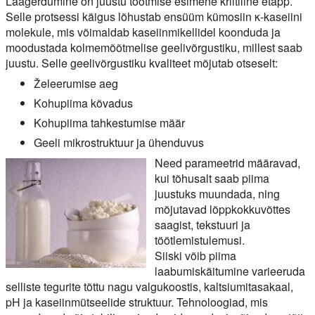
Laagerdumine on juustu tootmise esimene kriitiline etapp.
Selle protsessi käigus lõhustab ensüüm kümosiin κ-kaseiini
molekule, mis võimaldab kaseiinmikellidel koonduda ja
moodustada kolmemõõtmelise geelivõrgustiku, millest saab
juustu. Selle geelivõrgustiku kvaliteet mõjutab otseselt:
Želeerumise aeg
Kohupiima kõvadus
Kohupiima tahkestumise määr
Geeli mikrostruktuur ja ühenduvus
Need parameetrid määravad,
kui tõhusalt saab piima
juustuks muundada, ning
mõjutavad lõppkokkuvõttes
saagist, tekstuuri ja
töötlemistulemusi.
Siiski võib piima
laabumiskäitumine varieeruda
selliste tegurite tõttu nagu valgukoostis, kaltsiumitasakaal,
pH ja kaseiinmütseelide struktuur. Tehnoloogiad, mis