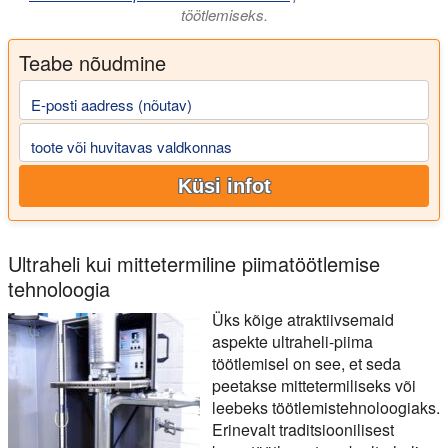
töötlemiseks.
Teabe nõudmine
E-posti aadress (nõutav)
toote või huvitavas valdkonnas
Küsi infot
Ultraheli kui mittetermiline piimatöötlemise
tehnoloogia
Üks kõige atraktiivsemaid
aspekte ultraheli-piima
töötlemisel on see, et seda
peetakse mittetermiliseks või
leebeks töötlemistehnoloogiaks.
Erinevalt traditsioonilisest