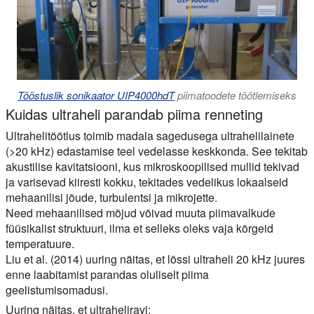
Tööstuslik sonikaator UIP4000hdT
piimatoodete töötlemiseks
Kuidas ultraheli parandab piima renneting
Ultrahelitöötlus toimib madala sagedusega ultrahelilainete
(>20 kHz) edastamise teel vedelasse keskkonda. See tekitab
akustilise kavitatsiooni, kus mikroskoopilised mullid tekivad
ja varisevad kiiresti kokku, tekitades vedelikus lokaalseid
mehaanilisi jõude, turbulentsi ja mikrojette.
Need mehaanilised mõjud võivad muuta piimavalkude
füüsikalist struktuuri, ilma et selleks oleks vaja kõrgeid
temperatuure.
Liu et al. (2014) uuring näitas, et lõssi ultraheli 20 kHz juures
enne laabitamist parandas oluliselt piima
geelistumisomadusi.
Uuring näitas, et ultraheliravi: