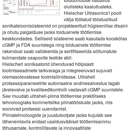
toiduohutuse vastavus
olulisteks kaalutlusteks.
Hielscher Ultrasonics'i poolt
välja töötatud tööstuslikud
sonikatsioonisüsteemid on projekteeritud hügieenilise disaini
ja ohutu paigalduse jaoks toiduainete töötlemise
keskkondades. Selliseid süsteeme saab kasutada kooskõlas
cGMP ja FDA suunistega ning toiduainete töötlemise
rakendusi saab valideerida ja sertifitseerida sõltumatute
kolmandate osapoolte testide abil.
Hielscheri sonikaatorid ühenduvad hõlpsasti
tootmisseadmete tarkvaraga ja integreeruvad sujuvalt
olemasolevatesse tootmisliinidesse. Ultraheli
protsessiparameetrite automaatne andmesalvestus tagab
järelevalve ja kvaliteedikontrolli vastavalt cGMP suunistele.
See muudab ultraheli-piima töötlemise praktiliseks
tehnoloogiaks kommertslike piimatööstuste jaoks, mis
soovivad protsessi uuendamist.
Piimatehnoloogide ja juustutootjate jaoks kujutab see
lähenemisviis endast usaldusväärset töötlemisammu
tõhusamate, kontrollitavate ja innovaatiliste