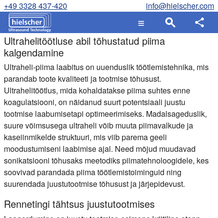
+49 3328 437-420
info@hielscher.com
Ultrahelitöötluse abil tõhustatud piima
kalgendamine
Ultraheli-piima laabitus on uuenduslik töötlemistehnika, mis
parandab toote kvaliteeti ja tootmise tõhusust.
Ultrahelitöötlus, mida kohaldatakse piima suhtes enne
koagulatsiooni, on näidanud suurt potentsiaali juustu
tootmise laabumisetapi optimeerimiseks. Madalsageduslik,
suure võimsusega ultraheli võib muuta piimavalkude ja
kaseiinmikelde struktuuri, mis viib parema geeli
moodustumiseni laabimise ajal. Need mõjud muudavad
sonikatsiooni tõhusaks meetodiks piimatehnoloogidele, kes
soovivad parandada piima töötlemistoiminguid ning
suurendada juustutootmise tõhusust ja järjepidevust.
Rennetingi tähtsus juustutootmises