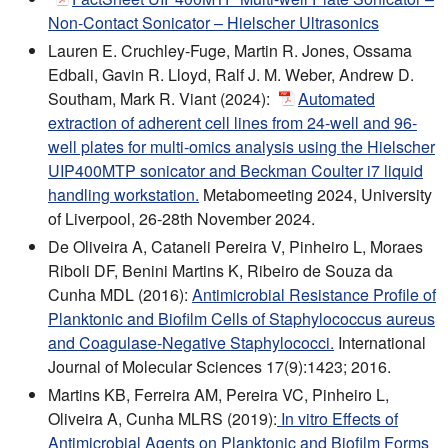
Non-Contact Sonicator – Hielscher Ultrasonics
Lauren E. Cruchley-Fuge, Martin R. Jones, Ossama
Edbali, Gavin R. Lloyd, Ralf J. M. Weber, Andrew D.
Southam, Mark R. Viant (2024):
Automated
extraction of adherent cell lines from 24-well and 96-
well plates for multi-omics analysis using the Hielscher
UIP400MTP sonicator and Beckman Coulter i7 liquid
handling workstation.
Metabomeeting 2024, University
of Liverpool, 26-28th November 2024.
De Oliveira A, Cataneli Pereira V, Pinheiro L, Moraes
Riboli DF, Benini Martins K, Ribeiro de Souza da
Cunha MDL (2016):
Antimicrobial Resistance Profile of
Planktonic and Biofilm Cells of Staphylococcus aureus
and Coagulase-Negative Staphylococci.
International
Journal of Molecular Sciences 17(9):1423; 2016.
Martins KB, Ferreira AM, Pereira VC, Pinheiro L,
Oliveira A, Cunha MLRS (2019):
In vitro Effects of
Antimicrobial Agents on Planktonic and Biofilm Forms