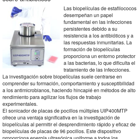
Las biopelículas de estafilococos
desempeñan un papel
fundamental en las infecciones
persistentes debido a su
resistencia a los antibióticos y a
las respuestas inmunitarias. La
formación de biopelículas
proporciona un entorno protector
a las bacterias, lo que dificulta el
tratamiento de las infecciones.
La investigación sobre biopelículas suele centrarse en
comprender su formación, comportamiento y susceptibilidad
a los antimicrobianos, haciendo hincapié en métodos de alto
rendimiento para agilizar los flujos de trabajo
experimentales.
El sonicador de placas de pocillos múltiples UIP400MTP
ofrece una ventaja significativa en la investigación de
biopelículas al permitir el desprendimiento rápido y eficaz de
biopelículas de placas de 96 pocillos. Este dispositivo
proporciona energía ultrasónica uniforme a todos los