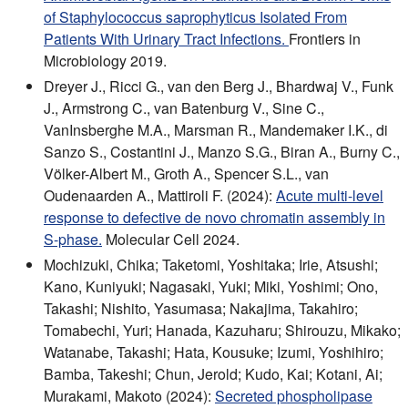
of Staphylococcus saprophyticus Isolated From
Patients With Urinary Tract Infections.
Frontiers in
Microbiology 2019.
Dreyer J., Ricci G., van den Berg J., Bhardwaj V., Funk
J., Armstrong C., van Batenburg V., Sine C.,
VanInsberghe M.A., Marsman R., Mandemaker I.K., di
Sanzo S., Costantini J., Manzo S.G., Biran A., Burny C.,
Völker-Albert M., Groth A., Spencer S.L., van
Oudenaarden A., Mattiroli F. (2024):
Acute multi-level
response to defective de novo chromatin assembly in
S-phase.
Molecular Cell 2024.
Mochizuki, Chika; Taketomi, Yoshitaka; Irie, Atsushi;
Kano, Kuniyuki; Nagasaki, Yuki; Miki, Yoshimi; Ono,
Takashi; Nishito, Yasumasa; Nakajima, Takahiro;
Tomabechi, Yuri; Hanada, Kazuharu; Shirouzu, Mikako;
Watanabe, Takashi; Hata, Kousuke; Izumi, Yoshihiro;
Bamba, Takeshi; Chun, Jerold; Kudo, Kai; Kotani, Ai;
Murakami, Makoto (2024):
Secreted phospholipase