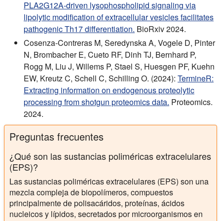
PLA2G12A-driven lysophospholipid signaling via
lipolytic modification of extracellular vesicles facilitates
pathogenic Th17 differentiation.
BioRxiv 2024.
Cosenza-Contreras M, Seredynska A, Vogele D, Pinter
N, Brombacher E, Cueto RF, Dinh TJ, Bernhard P,
Rogg M, Liu J, Willems P, Stael S, Huesgen PF, Kuehn
EW, Kreutz C, Schell C, Schilling O. (2024):
TermineR:
Extracting information on endogenous proteolytic
processing from shotgun proteomics data.
Proteomics.
2024.
Preguntas frecuentes
¿Qué son las sustancias poliméricas extracelulares
(EPS)?
Las sustancias poliméricas extracelulares (EPS) son una
mezcla compleja de biopolímeros, compuestos
principalmente de polisacáridos, proteínas, ácidos
nucleicos y lípidos, secretados por microorganismos en