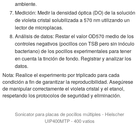
ambiente.
Medición: Medir la densidad óptica (DO) de la solución
de violeta cristal solubilizada a 570 nm utilizando un
lector de microplacas.
Análisis de datos: Restar el valor OD570 medio de los
controles negativos (pocillos con TSB pero sin inóculo
bacteriano) de los pocillos experimentales para tener
en cuenta la tinción de fondo. Registrar y analizar los
datos.
Nota: Realice el experimento por triplicado para cada
condición a fin de garantizar la reproducibilidad. Asegúrese
de manipular correctamente el violeta cristal y el etanol,
respetando los protocolos de seguridad y eliminación.
Sonicator para placas de pocillos múltiples - Hielscher
UIP400MTP - 400 vatios
El UIP400MTP de Hielscher es el sonicador más flexible para 
The UIP400MTP is not an ultrasonic bath. It'a a high intensity 