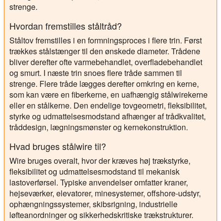
strenge.
Hvordan fremstilles ståltråd?
Ståltov fremstilles i en formningsproces i flere trin. Først
trækkes stålstænger til den ønskede diameter. Trådene
bliver derefter ofte varmebehandlet, overfladebehandlet
og smurt. I næste trin snoes flere tråde sammen til
strenge. Flere tråde lægges derefter omkring en kerne,
som kan være en fiberkerne, en uafhængig stålwirekerne
eller en stålkerne. Den endelige tovgeometri, fleksibilitet,
styrke og udmattelsesmodstand afhænger af trådkvalitet,
tråddesign, lægningsmønster og kernekonstruktion.
Hvad bruges stålwire til?
Wire bruges overalt, hvor der kræves høj trækstyrke,
fleksibilitet og udmattelsesmodstand til mekanisk
lastoverførsel. Typiske anvendelser omfatter kraner,
hejseværker, elevatorer, minesystemer, offshore-udstyr,
ophængningssystemer, skibsrigning, industrielle
løfteanordninger og sikkerhedskritiske trækstrukturer.