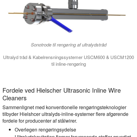
Sonotrode til rengøring af ultralydstråd
Ultralyd tråd & Kabelrensningssystemer USCM600 & USCM1200
til inline-rengøring
Ultralydstrådrensningsmoduler USCM600 og USCM1200 til inline r
Fordele ved Hielscher Ultrasonic Inline Wire
Cleaners
Sammenlignet med konventionelle rengøringsteknologier
tilbyder Hielshcer ultralyds-inline-systemer flere afgørende
fordele for producenter af stålwirer.
Overlegen rengøringsydelse
Ultralydskavitation fjerner forurenende stoffer grundigt,