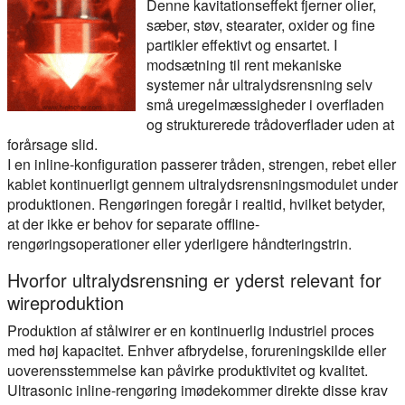
Denne kavitationseffekt fjerner olier,
sæber, støv, stearater, oxider og fine
partikler effektivt og ensartet. I
modsætning til rent mekaniske
systemer når ultralydsrensning selv
små uregelmæssigheder i overfladen
og strukturerede trådoverflader uden at
forårsage slid.
I en inline-konfiguration passerer tråden, strengen, rebet eller
kablet kontinuerligt gennem ultralydsrensningsmodulet under
produktionen. Rengøringen foregår i realtid, hvilket betyder,
at der ikke er behov for separate offline-
rengøringsoperationer eller yderligere håndteringstrin.
Hvorfor ultralydsrensning er yderst relevant for
wireproduktion
Produktion af stålwirer er en kontinuerlig industriel proces
med høj kapacitet. Enhver afbrydelse, forureningskilde eller
uoverensstemmelse kan påvirke produktivitet og kvalitet.
Ultrasonic inline-rengøring imødekommer direkte disse krav