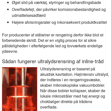
Øget slid på værktøj, styringer og behandlingsbade
Overfladefejl, der påvirker korrosionsbestandighed og
udmattelsesadfærd
Højere afvisningsrater og inkonsekvent produktkvalitet
For producenter af stålwirer er rengøring derfor ikke blot et
forberedende skridt. Det er en vigtig proces for at sikre
pålideligheden i efterfølgende led og tovværkets endelige
ydeevne.
Sådan fungerer ultralydsrensning af inline-tråd
Ultralydsrensning er baseret på
akustisk kavitation. Højintensiv ultralyd,
der indføres i en rengøringsvæske,
skaber mikroskopiske vakuumbobler.
Når disse bobler kollapser, skaber de
lokale mikrostråler med høj energi og
chokbølger direkte på trådens
overflade.