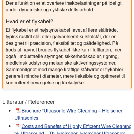
Dens funktion er at overføre trækbelastninger pålideligt
under dynamiske og cykliske driftsforhold.
Hvad er et flykabel?
Et flykabel er et højstyrkekabel lavet af flere ståltråde,
typisk rustfrit stål eller galvaniseret kulstofstål, der er
designet til præcision, fleksibilitet og pålidelighed. På
trods af navnet bruges flykabel ikke kun i luftfarten, men
også i industrielle styringer, sikkerhedskabler, rigning,
medicinsk udstyr og mekaniske aktiveringssystemer.
Sammenlignet med mange kraftige stålwirer er flykabler
generelt mindre i diameter, mere fleksible og optimeret til
kontrolleret bevægelse og trækstyrke.
Litteratur / Referencer
Brochure “Ultrasonic Wire Cleaning – Hielscher
Ultrasonics
Costs and Benefits of Highly Efficient Wire Cleaning
by Ultrasound – Th. Hielscher -Hielscher Ultrasonics