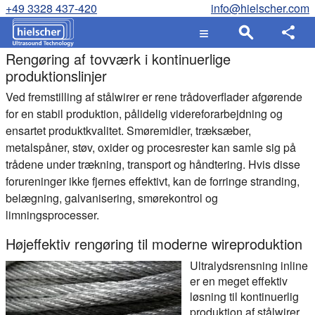
+49 3328 437-420
info@hielscher.com
Rengøring af tovværk i kontinuerlige
produktionslinjer
Ved fremstilling af stålwirer er rene trådoverflader afgørende
for en stabil produktion, pålidelig videreforarbejdning og
ensartet produktkvalitet. Smøremidler, træksæber,
metalspåner, støv, oxider og procesrester kan samle sig på
trådene under trækning, transport og håndtering. Hvis disse
forureninger ikke fjernes effektivt, kan de forringe stranding,
belægning, galvanisering, smørekontrol og
limningsprocesser.
Højeffektiv rengøring til moderne wireproduktion
Ultralydsrensning inline
er en meget effektiv
løsning til kontinuerlig
produktion af stålwirer.