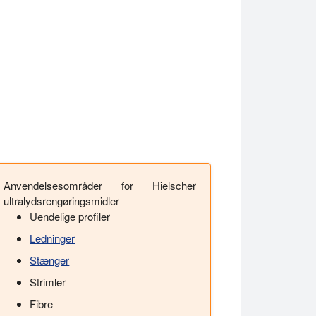
Anvendelsesområder for Hielscher
llingsprocessen. Den meget stærke ultralydskavitation fjerner o
ultralydsrengøringsmidler
Uendelige profiler
Ledninger
Stænger
Strimler
Fibre