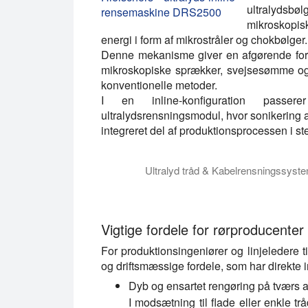
ultralydsbø
mikroskopisk
energi i form af mikrostråler og chokbølger.
Denne mekanisme giver en afgørende ford
mikroskopiske sprækker, svejsesømme og 
konventionelle metoder.
I en inline-konfiguration passe
ultralydsrensningsmodul, hvor sonikering an
integreret del af produktionsprocessen i sted
Ultralyd tråd & Kabelrensningssys
Ultralydstrådrensningsmoduler USCM600 og
Vigtige fordele for rørproducenter
For produktionsingeniører og linjeledere 
og driftsmæssige fordele, som har direkte in
Dyb og ensartet rengøring på tværs 
I modsætning til flade eller enkle tr