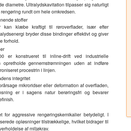
diametre. Ultralydskavitation tilpasser sig naturligt
et rengøring rundt om hele omkredsen.
renende stoffer
r kan klæbe kraftigt til røroverflader, især efter
alydsenergi bryder disse bindinger effektivt og giver
e forhold.
jer
r konstrueret til inline-drift ved industrielle
n opretholde gennemstrømningen uden at indføre
oniseret procestrin i linjen.
dens integritet
årsage mikroridser eller deformation af overfladen,
ensning er i sagens natur berøringsfri og bevarer
finish.
 for aggressive rengøringskemikalier betydeligt. I
erede opløsninger tilstrækkelige, hvilket bidrager til
erholdelse af miljøkrav.