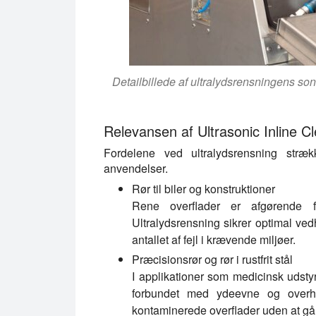
Detailbillede af ultralydsrensningens s
Relevansen af Ultrasonic Inline Cl
Fordelene ved ultralydsrensning stræk
anvendelser.
Rør til biler og konstruktioner
Rene overflader er afgørende fo
Ultralydsrensning sikrer optimal ved
antallet af fejl i krævende miljøer.
Præcisionsrør og rør i rustfrit stål
I applikationer som medicinsk udstyr
forbundet med ydeevne og overhold
kontaminerede overflader uden at g