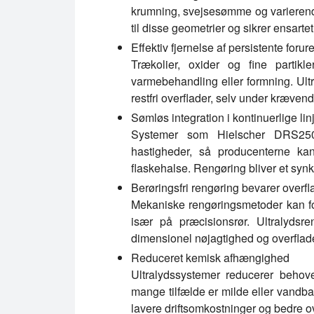
krumning, svejsesømme og varierende 
til disse geometrier og sikrer ensart
Effektiv fjernelse af persistente foru
Trækolier, oxider og fine partikle
varmebehandling eller formning. Ultr
restfri overflader, selv under krævend
Sømløs integration i kontinuerlige lin
Systemer som Hielscher DRS2500 e
hastigheder, så producenterne ka
flaskehalse. Rengøring bliver et synkr
Berøringsfri rengøring bevarer overfla
Mekaniske rengøringsmetoder kan for
især på præcisionsrør. Ultralydsr
dimensionel nøjagtighed og overflade
Reduceret kemisk afhængighed
Ultralydssystemer reducerer behovet
mange tilfælde er milde eller vandbas
lavere driftsomkostninger og bedre ov