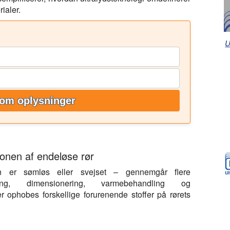
ialer.
U
om oplysninger
ionen af endeløse rør
 er sømløs eller svejset – gennemgår flere
mning, dimensionering, varmebehandling og
er ophobes forskellige forurenende stoffer på rørets