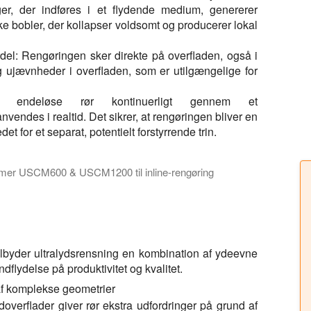
lger, der indføres i et flydende medium, genererer
e bobler, der kollapser voldsomt og producerer lokal
el: Rengøringen sker direkte på overfladen, også i
ujævnheder i overfladen, som er utilgængelige for
rer endeløse rør kontinuerligt gennem et
vendes i realtid. Det sikrer, at rengøringen bliver en
et for et separat, potentielt forstyrrende trin.
temer USCM600 & USCM1200 til inline-rengøring
 USCM1200 til inline rengøring af ledninger og kabler i fremsti
tilbyder ultralydsrensning en kombination af ydeevne
dflydelse på produktivitet og kvalitet.
af komplekse geometrier
ådoverflader giver rør ekstra udfordringer på grund af