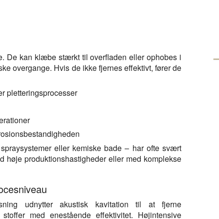
e. De kan klæbe stærkt til overfladen eller ophobes i
e overgange. Hvis de ikke fjernes effektivt, fører de
er pletteringsprocesser
erationer
orrosionsbestandigheden
 spraysystemer eller kemiske bade – har ofte svært
ved høje produktionshastigheder eller med komplekse
rocesniveau
nsning udnytter akustisk kavitation til at fjerne
 stoffer med enestående effektivitet. Højintensive