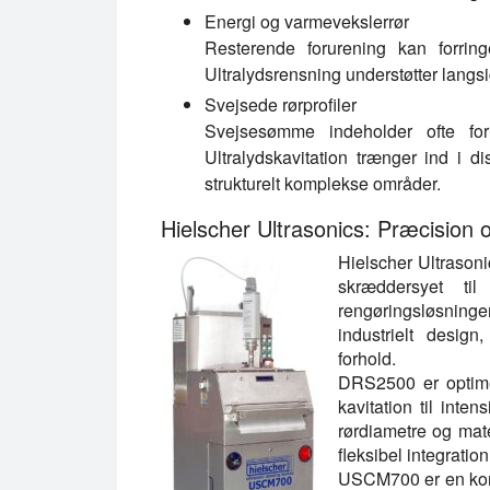
Energi og varmevekslerrør
Resterende forurening kan forring
Ultralydsrensning understøtter langsigt
Svejsede rørprofiler
Svejsesømme indeholder ofte for
Ultralydskavitation trænger ind i d
strukturelt komplekse områder.
Hielscher Ultrasonics: Præcision og
Hielscher Ultrasoni
skræddersyet til 
rengøringsløsning
industrielt design
forhold.
DRS2500 er optimer
kavitation til inte
rørdiametre og mate
fleksibel integratio
USCM700 er en komp