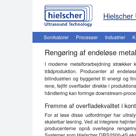
Hielscher 
Sonikatorer
Processer
Industrier
K
Rengøring af endeløse metalr
I moderne metalforarbejdning strækker kr
trådproduktion. Producenter af endeløs
bilindustrien og byggeriet til energi og fi
rene, fejlfri overflader direkte i produktio
håndtering kan forringe downstream-proces
Fremme af overfladekvalitet i kont
For at løse disse udfordringer har ultral
skalerbar løsning. Ved at integrere højinte
producenterne opnå overlegne rengørin
Systemer som Hielscher DRS2500-4S eksem