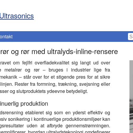
Ultrasonics
ontakt
ør og rør med ultralyds-inline-rensere
avet om fejlfri overfladekvalitet sig langt ud over
e metalrør og rør – bruges i industrier lige fra
nmekanik – står over for et stigende pres for at sikre
nslinjen. Rester fra formning, trækning, svejsning eller
ser og slutproduktets ydeevne betydeligt.
inuerlig produktion
ydsrensning etableret sig som en yderst effektiv og
nsiv sonikering i kontinuerlige produktionsmiljøer kan
gsresultater uden at afbryde gennemstrømningen.
plificerer, hvordan ultralydsteknologi omdefinerer