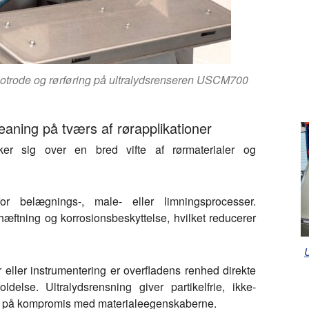
onotrode og rørføring på ultralydsrenseren USCM700
eaning på tværs af rørapplikationer
ker sig over en bred vifte af rørmaterialer og
r belægnings-, male- eller limningsprocesser.
hæftning og korrosionsbeskyttelse, hvilket reducerer
U
 eller instrumentering er overfladens renhed direkte
else. Ultralydsrensning giver partikelfrie, ikke-
å på kompromis med materialeegenskaberne.