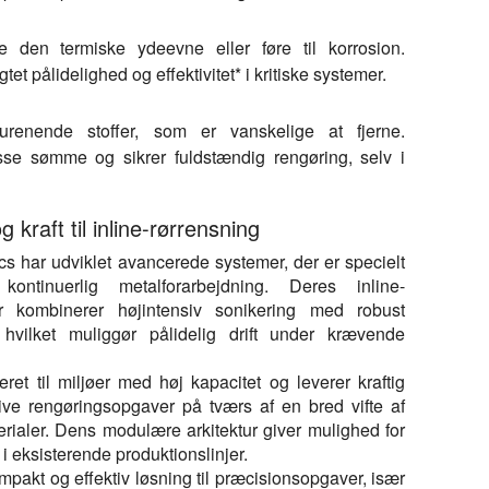
e den termiske ydeevne eller føre til korrosion.
et pålidelighed og effektivitet* i kritiske systemer.
urenende stoffer, som er vanskelige at fjerne.
isse sømme og sikrer fuldstændig rengøring, selv i
 kraft til inline-rørrensning
cs har udviklet avancerede systemer, der er specielt
kontinuerlig metalforarbejdning. Deres inline-
er kombinerer højintensiv sonikering med robust
, hvilket muliggør pålidelig drift under krævende
et til miljøer med høj kapacitet og leverer kraftig
nsive rengøringsopgaver på tværs af en bred vifte af
rialer. Dens modulære arkitektur giver mulighed for
n i eksisterende produktionslinjer.
akt og effektiv løsning til præcisionsopgaver, især