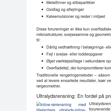
Metalfinner og slibepartikler
Oxidlag og aflejringer
Køleemulsioner og rester i miljøet
Disse forureninger er ikke kun overfladisk
mikrostrukturer, svejsesømme og geometrisk
til:
Dårlig vedhæftning i belægnings- ell
Fejl i svejse- eller loddeopgaver
Øget værktøjsslitage i sekundære op
Overfladefejl, der kompromitterer k
Traditionelle rengøringsmetoder – såsom
ved at levere ensartede resultater, især 
rørgeometrier.
Ultralydsrensning: En fordel på p
Ultralydsre
forurenende