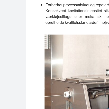
Forbedret processtabilitet og repete
Konsekvent kavitationsintensitet si
værktøjsslitage eller mekanisk ne
opretholde kvalitetsstandarder i høj