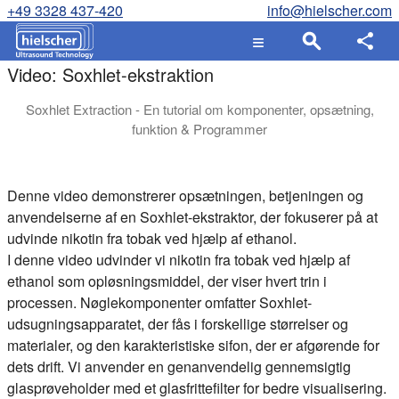
+49 3328 437-420
info@hielscher.com
Video: Soxhlet-ekstraktion
Soxhlet Extraction - En tutorial om komponenter, opsætning,
funktion & Programmer
Videoen giver en demonstration af en Soxhlet-udsugning og u
Denne video demonstrerer opsætningen, betjeningen og
anvendelserne af en Soxhlet-ekstraktor, der fokuserer på at
udvinde nikotin fra tobak ved hjælp af ethanol.
I denne video udvinder vi nikotin fra tobak ved hjælp af
ethanol som opløsningsmiddel, der viser hvert trin i
processen. Nøglekomponenter omfatter Soxhlet-
udsugningsapparatet, der fås i forskellige størrelser og
materialer, og den karakteristiske sifon, der er afgørende for
dets drift. Vi anvender en genanvendelig gennemsigtig
glasprøveholder med et glasfrittefilter for bedre visualisering.