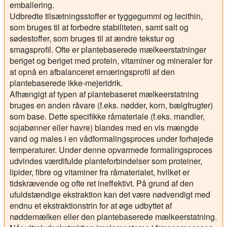
emballering.
Udbredte tilsætningsstoffer er tyggegummi og lecithin,
som bruges til at forbedre stabiliteten, samt salt og
sødestoffer, som bruges til at ændre tekstur og
smagsprofil. Ofte er plantebaserede mælkeerstatninger
beriget og beriget med protein, vitaminer og mineraler for
at opnå en afbalanceret ernæringsprofil af den
plantebaserede ikke-mejeridrik.
Afhængigt af typen af plantebaseret mælkeerstatning
bruges en anden råvare (f.eks. nødder, korn, bælgfrugter)
som base. Dette specifikke råmateriale (f.eks. mandler,
sojabønner eller havre) blandes med en vis mængde
vand og males i en vådformalingsproces under forhøjede
temperaturer. Under denne opvarmede formalingsproces
udvindes værdifulde planteforbindelser som proteiner,
lipider, fibre og vitaminer fra råmaterialet, hvilket er
tidskrævende og ofte ret ineffektivt. På grund af den
ufuldstændige ekstraktion kan det være nødvendigt med
endnu et ekstraktionstrin for at øge udbyttet af
nøddemælken eller den plantebaserede mælkeerstatning.