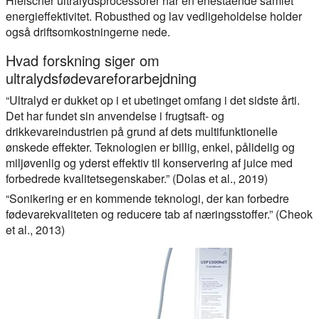
Hielscher ultralydsprocessorer har en enestående samlet
energieffektivitet. Robusthed og lav vedligeholdelse holder
også driftsomkostningerne nede.
Hvad forskning siger om
ultralydsfødevareforarbejdning
“Ultralyd er dukket op i et ubetinget omfang i det sidste årti.
Det har fundet sin anvendelse i frugtsaft- og
drikkevareindustrien på grund af dets multifunktionelle
ønskede effekter. Teknologien er billig, enkel, pålidelig og
miljøvenlig og yderst effektiv til konservering af juice med
forbedrede kvalitetsegenskaber.” (Dolas et al., 2019)
“Sonikering er en kommende teknologi, der kan forbedre
fødevarekvaliteten og reducere tab af næringsstoffer.” (Cheok
et al., 2013)