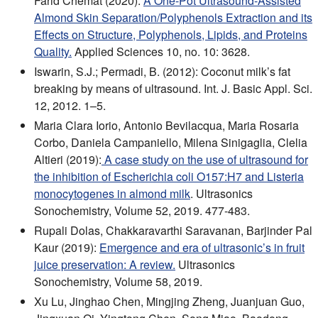
Farid Chemat (2020):
A One-Pot Ultrasound-Assisted
Almond Skin Separation/Polyphenols Extraction and its
Effects on Structure, Polyphenols, Lipids, and Proteins
Quality.
Applied Sciences 10, no. 10: 3628.
Iswarin, S.J.; Permadi, B. (2012): Coconut milk’s fat
breaking by means of ultrasound. Int. J. Basic Appl. Sci.
12, 2012. 1–5.
Maria Clara Iorio, Antonio Bevilacqua, Maria Rosaria
Corbo, Daniela Campaniello, Milena Sinigaglia, Clelia
Altieri (2019):
A case study on the use of ultrasound for
the inhibition of Escherichia coli O157:H7 and Listeria
monocytogenes in almond milk
. Ultrasonics
Sonochemistry, Volume 52, 2019. 477-483.
Rupali Dolas, Chakkaravarthi Saravanan, Barjinder Pal
Kaur (2019):
Emergence and era of ultrasonic’s in fruit
juice preservation: A review.
Ultrasonics
Sonochemistry, Volume 58, 2019.
Xu Lu, Jinghao Chen, Mingjing Zheng, Juanjuan Guo,