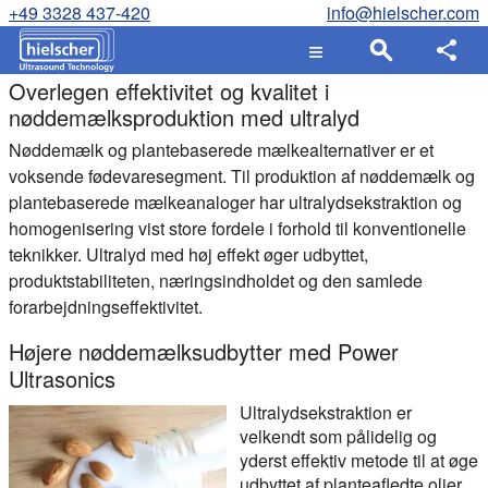
+49 3328 437-420
info@hielscher.com
Overlegen effektivitet og kvalitet i
nøddemælksproduktion med ultralyd
Nøddemælk og plantebaserede mælkealternativer er et
voksende fødevaresegment. Til produktion af nøddemælk og
plantebaserede mælkeanaloger har ultralydsekstraktion og
homogenisering vist store fordele i forhold til konventionelle
teknikker. Ultralyd med høj effekt øger udbyttet,
produktstabiliteten, næringsindholdet og den samlede
forarbejdningseffektivitet.
Højere nøddemælksudbytter med Power
Ultrasonics
Ultralydsekstraktion er
velkendt som pålidelig og
yderst effektiv metode til at øge
udbyttet af planteafledte olier,