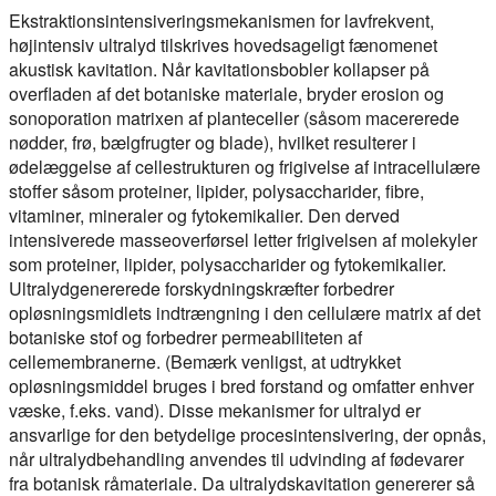
Ekstraktionsintensiveringsmekanismen for lavfrekvent,
højintensiv ultralyd tilskrives hovedsageligt fænomenet
akustisk kavitation. Når kavitationsbobler kollapser på
overfladen af det botaniske materiale, bryder erosion og
sonoporation matrixen af planteceller (såsom macererede
nødder, frø, bælgfrugter og blade), hvilket resulterer i
ødelæggelse af cellestrukturen og frigivelse af intracellulære
stoffer såsom proteiner, lipider, polysaccharider, fibre,
vitaminer, mineraler og fytokemikalier. Den derved
intensiverede masseoverførsel letter frigivelsen af molekyler
som proteiner, lipider, polysaccharider og fytokemikalier.
Ultralydgenererede forskydningskræfter forbedrer
opløsningsmidlets indtrængning i den cellulære matrix af det
botaniske stof og forbedrer permeabiliteten af
cellemembranerne. (Bemærk venligst, at udtrykket
opløsningsmiddel bruges i bred forstand og omfatter enhver
væske, f.eks. vand). Disse mekanismer for ultralyd er
ansvarlige for den betydelige procesintensivering, der opnås,
når ultralydbehandling anvendes til udvinding af fødevarer
fra botanisk råmateriale. Da ultralydskavitation genererer så