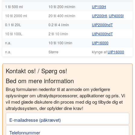
1 til 500 ml
10 til 200 ml/min
UP100H
10 til 2000 ml
20 til 400 ml/min
UP200Ht
,
UP400St
0.1 til 20L
0.2 til 4 l/min
UIP2000hdT
10 til 100L
2 til 10 l/min
UIP4000hdT
n.a.
10 til 100 l/min
UIP16000
n.a.
Større
klynge af
UIP16000
Kontakt os! / Spørg os!
Bed om mere information
Brug formularen nedenfor til at anmode om yderligere
oplysninger om ultralydsprocessorer, applikationer og pris. Vi
vil med glæde diskutere din proces med dig og tilbyde dig et
ultralydssystem, der opfylder dine krav!
E-mailadresse (påkrævet)
Telefonnummer