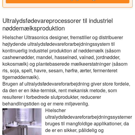
Ultralydsfødevareprocessorer til industriel
nøddemælksproduktion
Hielscher Ultrasonics designer, fremstiller og distribuerer
højtydende ultralydsfødevareforarbejdningssystem til
kontinuerlig industriel produktion af nøddemælk (såsom
cashewnødder, mandel, hasselnød, valnød, jordnødder,
kokosmælk) og plantebaserede mælkeerstatninger (såsom
ris, soja, spelt, havre, sesam, hørfrø, ærter, fermenteret
tigernøddemælk).
Brugen af ultralydsfødevareforarbejdning giver store fordele,
da den er en ikke-termisk, rent mekanisk metode, som
resulterer i forbedrede slutprodukter, reducerer
behandlingstiden og er mere miljøvenlig.
Hielscher
ultralydsfødevareforarbejdningssystemer
bruges til mangfoldige applikationer, da
de er en sikker, pålidelig og