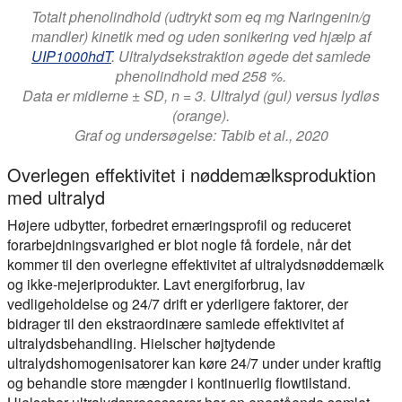
Totalt phenolindhold (udtrykt som eq mg Naringenin/g
mandler) kinetik med og uden sonikering ved hjælp af
UIP1000hdT
. Ultralydsekstraktion øgede det samlede
phenolindhold med 258 %.
Data er midlerne ± SD, n = 3. Ultralyd (gul) versus lydløs
(orange).
Graf og undersøgelse: Tabib et al., 2020
Overlegen effektivitet i nøddemælksproduktion
med ultralyd
Højere udbytter, forbedret ernæringsprofil og reduceret
forarbejdningsvarighed er blot nogle få fordele, når det
kommer til den overlegne effektivitet af ultralydsnøddemælk
og ikke-mejeriprodukter. Lavt energiforbrug, lav
vedligeholdelse og 24/7 drift er yderligere faktorer, der
bidrager til den ekstraordinære samlede effektivitet af
ultralydsbehandling. Hielscher højtydende
ultralydshomogenisatorer kan køre 24/7 under under kraftig
og behandle store mængder i kontinuerlig flowtilstand.