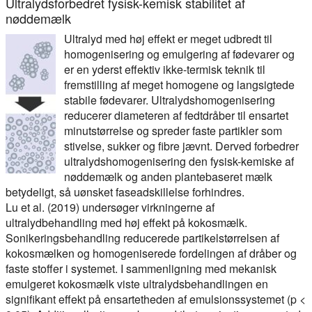
Ultralydsforbedret fysisk-kemisk stabilitet af
nøddemælk
Ultralyd med høj effekt er meget udbredt til
homogenisering og emulgering af fødevarer og
er en yderst effektiv ikke-termisk teknik til
fremstilling af meget homogene og langsigtede
stabile fødevarer. Ultralydshomogenisering
reducerer diameteren af fedtdråber til ensartet
minutstørrelse og spreder faste partikler som
stivelse, sukker og fibre jævnt. Derved forbedrer
ultralydshomogenisering den fysisk-kemiske af
nøddemælk og anden plantebaseret mælk
betydeligt, så uønsket faseadskillelse forhindres.
Lu et al. (2019) undersøger virkningerne af
ultralydbehandling med høj effekt på kokosmælk.
Sonikeringsbehandling reducerede partikelstørrelsen af
kokosmælken og homogeniserede fordelingen af dråber og
faste stoffer i systemet. I sammenligning med mekanisk
emulgeret kokosmælk viste ultralydsbehandlingen en
signifikant effekt på ensartetheden af emulsionssystemet (p <