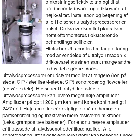
omkostningseffektiv teknologi til at
producere fødevarer og drikkevarer af
høj kvalitet. Installation og betjening af
alle Hielscher ultralydsprocessorer er
enkel: De kræver kun lidt plads, kan
nemt eftermonteres i eksisterende
behandlingsfaciliteter.
Hielscher Ultrasonics har lang erfaring
med anvendelse af ultralyd i maden &
drikkevareindustrien samt mange andre
industrielle grene. Vores
ultralydsprocessorer er udstyret med let at rengøre (ren-på-
stedet CIP / steriliser-i-stedet SIP) sonotroder og flowceller
(de våde dele). Hielscher Ultralyd’ Industrielle
ultralydsprocessorer kan levere meget høje amplituder.
Amplituder på op til 200 μm kan nemt køres kontinuerligt i
24/7 drift. Høje amplituder er vigtige opnå en homogen
partikelfordeling og inaktivere mere resistente mikrober
(f.eks. grampositive bakterier). For endnu højere amplituder
er tilpassede ultralydssonotroder tilgængelige. Alle
sonotroder og ultralydsflowcellereaktorer kan betjenes under