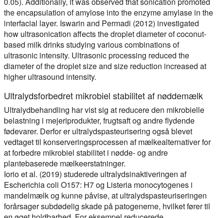
0.05). Additionally, it was observed that sonication promoted
the encapsulation of amylose into the enzyme amylase in the
interfacial layer. Iswarin and Permadi (2012) investigated
how ultrasonication affects the droplet diameter of coconut-
based milk drinks studying various combinations of
ultrasonic intensity. Ultrasonic processing reduced the
diameter of the droplet size and size reduction increased at
higher ultrasound intensity.
Ultralydsforbedret mikrobiel stabilitet af nøddemælk
Ultralydbehandling har vist sig at reducere den mikrobielle
belastning i mejeriprodukter, frugtsaft og andre flydende
fødevarer. Derfor er ultralydspasteurisering også blevet
vedtaget til konserveringsprocessen af mælkealternativer for
at forbedre mikrobiel stabilitet i nødde- og andre
plantebaserede mælkeerstatninger.
Iorio et al. (2019) studerede ultralydsinaktiveringen af
Escherichia coli O157: H7 og Listeria monocytogenes i
mandelmælk og kunne påvise, at ultralydspasteuriseringen
forårsager subdødelig skade på patogenerne, hvilket fører til
en øget holdbarhed. For eksempel reducerede