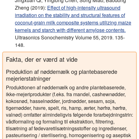
Jingxuan Qi, Yingtong Chen, Song Miao, Baodong
Zheng (2019):
Effect of high-intensity ultrasound
irradiation on the stability and structural features of
coconut-grain milk composite systems utilizing maize
kernels and starch with different amylose contents.
Ultrasonics Sonochemistry Volume 55, 2019. 135-
148.
Fakta, der er værd at vide
Produktion af nøddemælk og plantebaserede
mejerierstatninger
Produktionen af nøddemælk og andre plantebaserede,
ikke-mejeriprodukter (f.eks. fra mandel, cashewnødder,
kokosnød, hasselnødder, jordnødder, sesam, soja,
tigernødder, havre, spelt, ris, hamp, ærter, hørfrø, hørfrø,
valnød) omfatter almindeligvis følgende forarbejdningstrin:
vådformaling og formaling til ekstraktion, filtrering,
tilsætning af fødevaretilsætningsstoffer og ingredienser,
pasteurisering / sterilisering, homogenisering og aseptisk