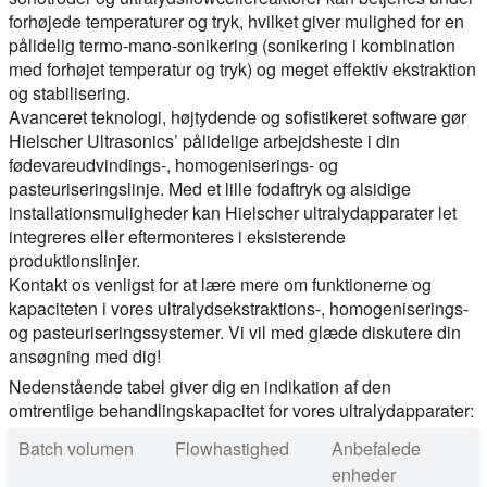
forhøjede temperaturer og tryk, hvilket giver mulighed for en
pålidelig termo-mano-sonikering (sonikering i kombination
med forhøjet temperatur og tryk) og meget effektiv ekstraktion
og stabilisering.
Avanceret teknologi, højtydende og sofistikeret software gør
Hielscher Ultrasonics’ pålidelige arbejdsheste i din
fødevareudvindings-, homogeniserings- og
pasteuriseringslinje. Med et lille fodaftryk og alsidige
installationsmuligheder kan Hielscher ultralydapparater let
integreres eller eftermonteres i eksisterende
produktionslinjer.
Kontakt os venligst for at lære mere om funktionerne og
kapaciteten i vores ultralydsekstraktions-, homogeniserings-
og pasteuriseringssystemer. Vi vil med glæde diskutere din
ansøgning med dig!
Nedenstående tabel giver dig en indikation af den
omtrentlige behandlingskapacitet for vores ultralydapparater:
Batch volumen
Flowhastighed
Anbefalede
enheder