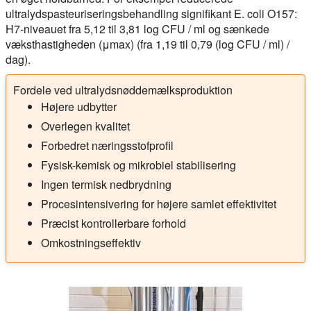
ultralydspasteuriseringsbehandling signifikant E. coli O157:
H7-niveauet fra 5,12 til 3,81 log CFU / ml og sænkede
væksthastigheden (μmax) (fra 1,19 til 0,79 (log CFU / ml) /
dag).
Fordele ved ultralydsnøddemælksproduktion
Højere udbytter
Overlegen kvalitet
Forbedret næringsstofprofil
Fysisk-kemisk og mikrobiel stabilisering
Ingen termisk nedbrydning
Procesintensivering for højere samlet effektivitet
Præcist kontrollerbare forhold
Omkostningseffektiv