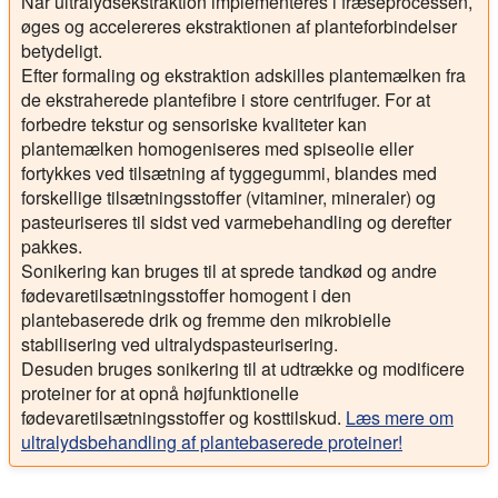
Når ultralydsekstraktion implementeres i fræseprocessen,
øges og accelereres ekstraktionen af planteforbindelser
betydeligt.
Efter formaling og ekstraktion adskilles plantemælken fra
de ekstraherede plantefibre i store centrifuger. For at
forbedre tekstur og sensoriske kvaliteter kan
plantemælken homogeniseres med spiseolie eller
fortykkes ved tilsætning af tyggegummi, blandes med
forskellige tilsætningsstoffer (vitaminer, mineraler) og
pasteuriseres til sidst ved varmebehandling og derefter
pakkes.
Sonikering kan bruges til at sprede tandkød og andre
fødevaretilsætningsstoffer homogent i den
plantebaserede drik og fremme den mikrobielle
stabilisering ved ultralydspasteurisering.
Desuden bruges sonikering til at udtrække og modificere
proteiner for at opnå højfunktionelle
fødevaretilsætningsstoffer og kosttilskud.
Læs mere om
ultralydsbehandling af plantebaserede proteiner!