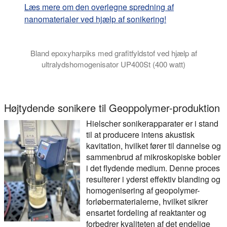
Læs mere om den overlegne spredning af
nanomaterialer ved hjælp af sonikering!
Bland epoxyharpiks med grafitfyldstof ved hjælp af
ultralydshomogenisator UP400St (400 watt)
Videoen viser ultralydsblanding og dispergering af grafit i 250 
Højtydende sonikere til Geoppolymer-produktion
Hielscher sonikerapparater er i stand
til at producere intens akustisk
kavitation, hvilket fører til dannelse og
sammenbrud af mikroskopiske bobler
i det flydende medium. Denne proces
resulterer i yderst effektiv blanding og
homogenisering af geopolymer-
forløbermaterialerne, hvilket sikrer
ensartet fordeling af reaktanter og
forbedrer kvaliteten af det endelige