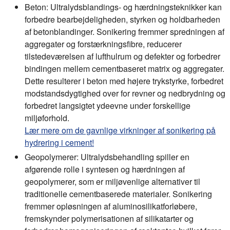
Beton:
Ultralydsblandings- og hærdningsteknikker kan
forbedre bearbejdeligheden, styrken og holdbarheden
af betonblandinger. Sonikering fremmer spredningen af
aggregater og forstærkningsfibre, reducerer
tilstedeværelsen af lufthulrum og defekter og forbedrer
bindingen mellem cementbaseret matrix og aggregater.
Dette resulterer i beton med højere trykstyrke, forbedret
modstandsdygtighed over for revner og nedbrydning og
forbedret langsigtet ydeevne under forskellige
miljøforhold.
Lær mere om de gavnlige virkninger af sonikering på
hydrering i cement!
Geopolymerer:
Ultralydsbehandling spiller en
afgørende rolle i syntesen og hærdningen af
geopolymerer, som er miljøvenlige alternativer til
traditionelle cementbaserede materialer. Sonikering
fremmer opløsningen af aluminosilikatforløbere,
fremskynder polymerisationen af silikatarter og