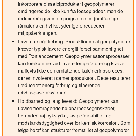
inkorporere disse biprodukter i geopolymerer
omdirigeres de ikke kun fra lossepladser, men de
reducerer også efterspørgslen efter jomfruelige
råmaterialer, hvilket yderligere reducerer
miljøpåvirkningen.
Lavere energiforbrug:
Produktionen af geopolymerer
kræver typisk lavere energitilførsel sammenlignet
med Portlandcement. Geopolymerisationsprocesser
kan forekomme ved lavere temperaturer og kræver
muligvis ikke den omfattende kalcineringsproces,
der er involveret i cementproduktion. Dette resulterer
i reduceret energiforbrug og tilhørende
drivhusgasemissioner.
Holdbarhed og lang levetid:
Geopolymerer kan
udvise fremragende holdbarhedsegenskaber,
herunder høj trykstyrke, lav permeabilitet og
modstandsdygtighed over for kemisk korrosion. Som
følge heraf kan strukturer fremstillet af geopolymerer