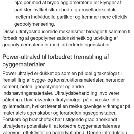
hjælper med at bryde agglomerater eller klynger af
partikler, hvilket sikrer bedre grænsefladekontakt
mellem individuelle partikler og fremmer mere effektiv
geopolymerisering.
Disse ultralydsinducerede mekanismer bidrager tilsammen til
forbedring af geopolymerisationskinetik og udvikling af
geopolymermaterialer med forbedrede egenskaber.
Power-ultralyd til forbedret fremstilling af
byggematerialer
Power ultralyd er dukket op som en pålidelig teknologi til
fremstilling af bygge- og konstruktionsmaterialer, herunder
cement, beton, geopolymerer og andre
indsnævringsmaterialer. Ultralydsbehandling involverer
påføring af lavfrekvente ultralydbølger på et væske- eller
gyllemedium, hvilket fører til en række gavnlige virkninger på
materialets egenskaber og forarbejdningsegenskaber.
Forskere og branchefolk har i stigende grad anerkendt
ultralydens potentiale til at forbedre byggematerialernes
ydeevne, effektivitet og bæredygtighed. Denne introduktion