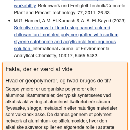
workability
. Betonwerk und Fertigteil-Technik/Concrete
Plant and Precast Technology. 77, 2011. 26-33.
M.G. Hamed, A.M. El-Kamash & A. A. El-Sayed (2023):
Selective removal of lead using nanostructured
chitosan ion-imprinted polymer grafted with sodium
styrene sulphonate and acrylic acid from aqueous
solution.
International Journal of Environmental
Analytical Chemistry, 103:17, 5465-5482.
Fakta, der er værd at vide
Hvad er geopolymerer, og hvad bruges de til?
Geopolymerer er uorganiske polymerer eller
aluminosilikatmaterialer, der typisk syntetiseres ved
alkalisk aktivering af aluminosilikatforløbere såsom
flyveaske, slagge, metakaolin eller naturlige materialer
som vulkansk aske. De dannes gennem et polymert
netværk af aluminium- og siliciumoxider, hvor den
alkaliske aktivator spiller en afgørende rolle i at starte