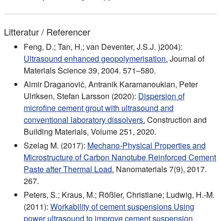
Litteratur / Referencer
Feng, D.; Tan, H.; van Deventer, J.S.J. )2004):
Ultrasound enhanced geopolymerisation.
Journal of
Materials Science 39, 2004. 571–580.
Almir Draganović, Antranik Karamanoukian, Peter
Ulriksen, Stefan Larsson (2020):
Dispersion of
microfine cement grout with ultrasound and
conventional laboratory dissolvers.
Construction and
Building Materials, Volume 251, 2020.
Szelag M. (2017):
Mechano-Physical Properties and
Microstructure of Carbon Nanotube Reinforced Cement
Paste after Thermal Load.
Nanomaterials 7(9), 2017.
267.
Peters, S.; Kraus, M.; Rößler, Christiane; Ludwig, H.-M.
(2011):
Workability of cement suspensions Using
power ultrasound to improve cement suspension