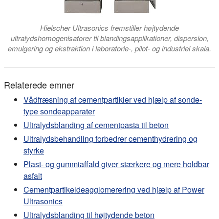
Hielscher Ultrasonics fremstiller højtydende
ultralydshomogenisatorer til blandingsapplikationer, dispersion,
emulgering og ekstraktion i laboratorie-, pilot- og industriel skala.
Relaterede emner
Vådfræsning af cementpartikler ved hjælp af sonde-
type sondeapparater
Ultralydsblanding af cementpasta til beton
Ultralydsbehandling forbedrer cementhydrering og
styrke
Plast- og gummiaffald giver stærkere og mere holdbar
asfalt
Cementpartikeldeagglomerering ved hjælp af Power
Ultrasonics
Ultralydsblanding til højtydende beton