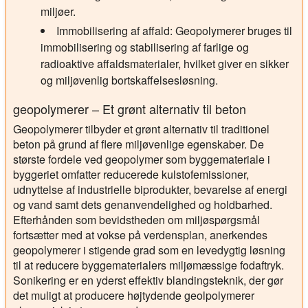
miljøer.
Immobilisering af affald:
Geopolymerer bruges til
immobilisering og stabilisering af farlige og
radioaktive affaldsmaterialer, hvilket giver en sikker
og miljøvenlig bortskaffelsesløsning.
geopolymerer – Et grønt alternativ til beton
Geopolymerer tilbyder et grønt alternativ til traditionel
beton på grund af flere miljøvenlige egenskaber. De
største fordele ved geopolymer som byggemateriale i
byggeriet omfatter reducerede kulstofemissioner,
udnyttelse af industrielle biprodukter, bevarelse af energi
og vand samt dets genanvendelighed og holdbarhed.
Efterhånden som bevidstheden om miljøspørgsmål
fortsætter med at vokse på verdensplan, anerkendes
geopolymerer i stigende grad som en levedygtig løsning
til at reducere byggematerialers miljømæssige fodaftryk.
Sonikering er en yderst effektiv blandingsteknik, der gør
det muligt at producere højtydende geolpolymerer