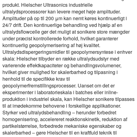
produkt. Hielscher Ultrasonics industrielle
ultralydsprocessorer kan levere meget høje amplituder.
Amplituder på op til 200 μm kan nemt køres kontinuerligt i
24/7 drift. Den kontinuerlige behandling ved hjælp af en
ultralydsflowcelle gør det muligt at sonikere store mængder
under præcist kontrollerede forhold, hvilket garanterer
kontinuerlig geopolymerisering af høj kvalitet.
Ultralydsdispergeringsmidler til geopolymersyntese i enhver
skala:
Hielscher tilbyder en række ultralydsudstyr med
varierende effektkapaciteter og behandlingsvolumener,
hvilket giver mulighed for skalerbarhed og tilpasning i
henhold til de specifikke krav til
geopolymerfremstillingsprocesser. Uanset om det er
eksperimenter i laboratorieskala i batches eller inline-
produktion i industriel skala, kan Hielscher sonikere tilpasses
til at imødekomme behovene i forskellige applikationer.
Styrker ved ultralydsbehandling – herunder forbedret
homogenisering, accelereret reaktionskinetik, reduktion af
partikelstørrelse, forbedrede mekaniske egenskaber og
skalerbarhed – gøre Hielscher til en kraftfuld teknik til