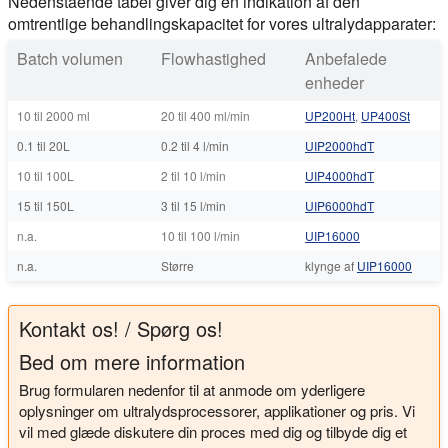
Nedenstående tabel giver dig en indikation af den
omtrentlige behandlingskapacitet for vores ultralydapparater:
Batch volumen
Flowhastighed
Anbefalede
enheder
10 til 2000 ml
20 til 400 ml/min
UP200Ht
,
UP400St
0.1 til 20L
0.2 til 4 l/min
UIP2000hdT
10 til 100L
2 til 10 l/min
UIP4000hdT
15 til 150L
3 til 15 l/min
UIP6000hdT
n.a.
10 til 100 l/min
UIP16000
n.a.
Større
klynge af
UIP16000
Kontakt os! / Spørg os!
Bed om mere information
Brug formularen nedenfor til at anmode om yderligere
oplysninger om ultralydsprocessorer, applikationer og pris. Vi
vil med glæde diskutere din proces med dig og tilbyde dig et