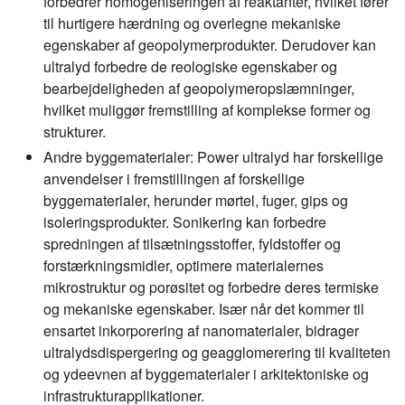
forbedrer homogeniseringen af reaktanter, hvilket fører
til hurtigere hærdning og overlegne mekaniske
egenskaber af geopolymerprodukter. Derudover kan
ultralyd forbedre de reologiske egenskaber og
bearbejdeligheden af geopolymeropslæmninger,
hvilket muliggør fremstilling af komplekse former og
strukturer.
Andre byggematerialer:
Power ultralyd har forskellige
anvendelser i fremstillingen af forskellige
byggematerialer, herunder mørtel, fuger, gips og
isoleringsprodukter. Sonikering kan forbedre
spredningen af tilsætningsstoffer, fyldstoffer og
forstærkningsmidler, optimere materialernes
mikrostruktur og porøsitet og forbedre deres termiske
og mekaniske egenskaber. Især når det kommer til
ensartet inkorporering af nanomaterialer, bidrager
ultralydsdispergering og geagglomerering til kvaliteten
og ydeevnen af byggematerialer i arkitektoniske og
infrastrukturapplikationer.