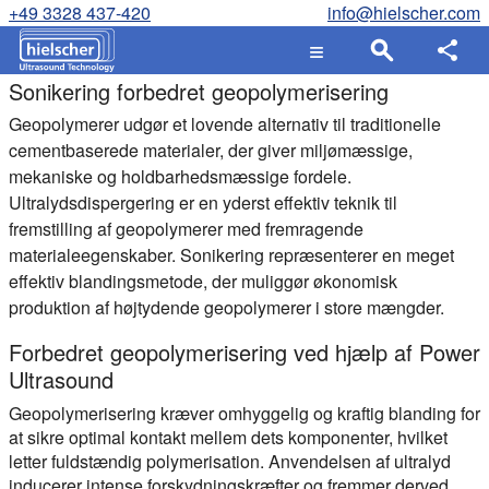
+49 3328 437-420
info@hielscher.com
Sonikering forbedret geopolymerisering
Geopolymerer udgør et lovende alternativ til traditionelle
cementbaserede materialer, der giver miljømæssige,
mekaniske og holdbarhedsmæssige fordele.
Ultralydsdispergering er en yderst effektiv teknik til
fremstilling af geopolymerer med fremragende
materialeegenskaber. Sonikering repræsenterer en meget
effektiv blandingsmetode, der muliggør økonomisk
produktion af højtydende geopolymerer i store mængder.
Forbedret geopolymerisering ved hjælp af Power
Ultrasound
Geopolymerisering kræver omhyggelig og kraftig blanding for
at sikre optimal kontakt mellem dets komponenter, hvilket
letter fuldstændig polymerisation. Anvendelsen af ultralyd
inducerer intense forskydningskræfter og fremmer derved