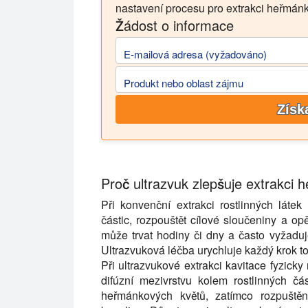
nastavení procesu pro extrakci heřmán
Žádost o informace
E-mailová adresa (vyžadováno)
Produkt nebo oblast zájmu
Získ
Proč ultrazvuk zlepšuje extrakci
Při konvenční extrakci rostlinných láte
částic, rozpouštět cílové sloučeniny a opě
může trvat hodiny či dny a často vyžadu
Ultrazvuková léčba urychluje každý krok t
Při ultrazvukové extrakci kavitace fyzicky
difúzní mezivrstvu kolem rostlinných čá
heřmánkových květů, zatímco rozpuštěné