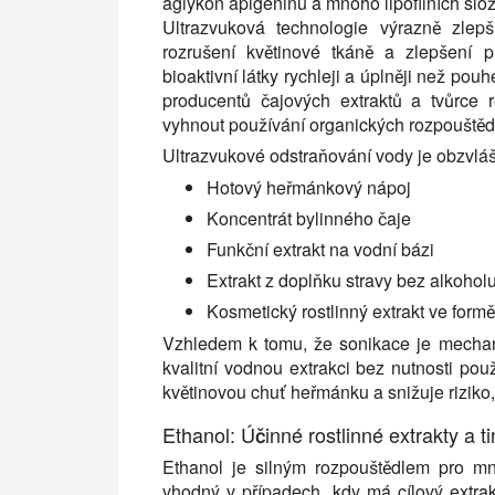
aglykon apigeninu a mnoho lipofilních slož
Ultrazvuková technologie výrazně zlep
rozrušení květinové tkáně a zlepšení 
bioaktivní látky rychleji a úplněji než pou
producentů čajových extraktů a tvůrce r
vyhnout používání organických rozpouštědel
Ultrazvukové odstraňování vody je obzvlá
Hotový heřmánkový nápoj
Koncentrát bylinného čaje
Funkční extrakt na vodní bázi
Extrakt z doplňku stravy bez alkohol
Kosmetický rostlinný extrakt ve formě
Vzhledem k tomu, že sonikace je mechan
kvalitní vodnou extrakci bez nutnosti p
květinovou chuť heřmánku a snižuje riziko, 
Ethanol: Účinné rostlinné extrakty a ti
Ethanol je silným rozpouštědlem pro mn
vhodný v případech, kdy má cílový extrak