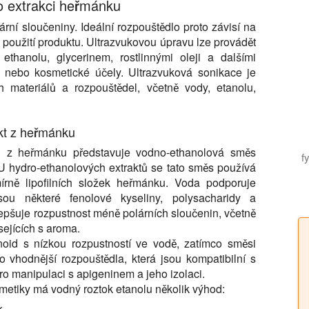
o extrakci heřmánku
rní sloučeniny. Ideální rozpouštědlo proto závisí na
použití produktu. Ultrazvukovou úpravu lze provádět
hanolu, glycerinem, rostlinnými oleji a dalšími
é nebo kosmetické účely. Ultrazvuková sonikace je
ch materiálů a rozpouštědel, včetně vody, etanolu,
akt z heřmánku
 z heřmánku představuje vodno-ethanolová směs
f
 U hydro-ethanolových extraktů se tato směs používá
mírně lipofilních složek heřmánku. Voda podporuje
jsou některé fenolové kyseliny, polysacharidy a
lepšuje rozpustnost méně polárních sloučenin, včetně
ejících s aroma.
oid s nízkou rozpustností ve vodě, zatímco směsi
 vhodnější rozpouštědla, která jsou kompatibilní s
ro manipulaci s apigeninem a jeho izolaci.
smetiky má vodný roztok etanolu několik výhod:
k