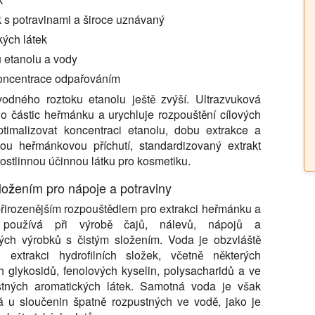
 s potravinami a široce uznávaný
kých látek
 etanolu a vody
oncentrace odpařováním
vodného roztoku etanolu ještě zvýší. Ultrazvuková
do částic heřmánku a urychluje rozpouštění cílových
imalizovat koncentraci etanolu, dobu extrakce a
mnou heřmánkovou příchutí, standardizovaný extrakt
ostlinnou účinnou látku pro kosmetiku.
ložením pro nápoje a potraviny
přirozenějším rozpouštědlem pro extrakci heřmánku a
 používá při výrobě čajů, nálevů, nápojů a
kých výrobků s čistým složením. Voda je obzvláště
extrakci hydrofilních složek, včetně některých
h glykosidů, fenolových kyselin, polysacharidů a ve
tných aromatických látek. Samotná voda je však
 u sloučenin špatně rozpustných ve vodě, jako je