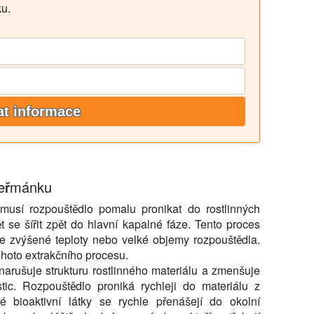
ku.
at informace
 heřmánku
k musí rozpouštědlo pomalu pronikat do rostlinných
t se šířit zpět do hlavní kapalné fáze. Tento proces
je zvýšené teploty nebo velké objemy rozpouštědla.
ohoto extrakčního procesu.
 narušuje strukturu rostlinného materiálu a zmenšuje
stic. Rozpouštědlo proniká rychleji do materiálu z
 bioaktivní látky se rychle přenášejí do okolní