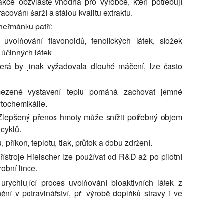
akce obzvláště vhodná pro výrobce, kteří potřebují
cování šarží a stálou kvalitu extraktu.
heřmánku patří:
uvolňování flavonoidů, fenolických látek, složek
 účinných látek.
terá by jinak vyžadovala dlouhé máčení, lze často
zené vystavení teplu pomáhá zachovat jemné
fytochemikálie.
lepšený přenos hmoty může snížit potřebný objem
cyklů.
 příkon, teplotu, tlak, průtok a dobu zdržení.
ístroje Hielscher lze používat od R&D až po pilotní
robní lince.
urychlující proces uvolňování bioaktivních látek z
ění v potravinářství, při výrobě doplňků stravy i ve