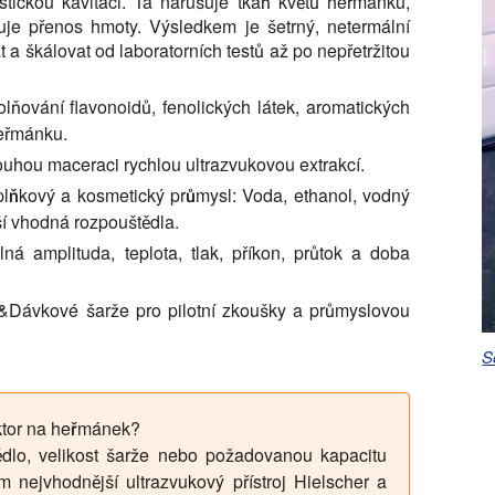
stickou kavitaci. Ta narušuje tkáň květů heřmánku,
luje přenos hmoty. Výsledkem je šetrný, netermální
t a škálovat od laboratorních testů až po nepřetržitou
ňování flavonoidů, fenolických látek, aromatických
heřmánku.
uhou maceraci rychlou ultrazvukovou extrakcí.
plňkový a kosmetický průmysl:
Voda, ethanol, vodný
lší vhodná rozpouštědla.
ná amplituda, teplota, tlak, příkon, průtok a doba
ávkové šarže pro pilotní zkoušky a průmyslovou
S
aktor na heřmánek?
ědlo, velikost šarže nebo požadovanou kapacitu
 nejvhodnější ultrazvukový přístroj Hielscher a