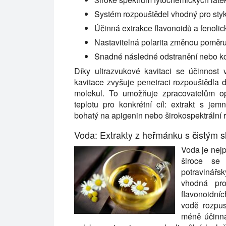
Systém rozpouštědel vhodný pro styk
Účinná extrakce flavonoidů a fenolic
Nastavitelná polarita změnou poměru
Snadné následné odstranění nebo k
Díky ultrazvukové kavitaci se účinnost 
kavitace zvyšuje penetraci rozpouštědla 
molekul. To umožňuje zpracovatelům opt
teplotu pro konkrétní cíl: extrakt s je
bohatý na apigenin nebo širokospektrální r
Voda: Extrakty z heřmánku s čistým s
Voda je nej
široce se
potravinářs
vhodná pro 
flavonoidníc
vodě rozpus
méně účinná