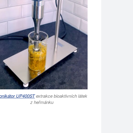
onikátor UP400ST
extrakce bioaktivních látek
z heřmánku