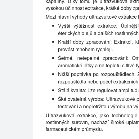
kapaliny. Díky tomu je ultrazvuková extr
vysokou účinnost extrakce, krátké doby zpra
Mezi hlavní výhody ultrazvukové extrakce 
Vyšší výtěžnost extrakce:
Úplnější 
éterických olejů a dalších rostlinných
Kratší doby zpracování:
Extrakci, k
provést mnohem rychleji.
Šetrné, netepelné zpracování:
Ome
aromatické látky a na teplotu citlivé 
Nižší poptávka po rozpouštědlech:
Z
rozpouštědla nebo počet extrakčních 
Stálá kvalita:
Lze regulovat amplitudu,
Škálovatelná výroba:
Ultrazvukové př
testování a nepřetržitou výrobu na vý
Ultrazvuková extrakce, jako technologie 
rostlinných surovin, nachází široké uplatn
farmaceutickém průmyslu.