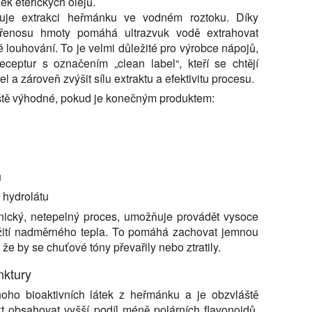
ek éterických olejů.
šuje extrakci heřmánku ve vodném roztoku. Díky
přenosu hmoty pomáhá ultrazvuk vodě extrahovat
hé louhování. To je velmi důležité pro výrobce nápojů,
eceptur s označením „clean label“, kteří se chtějí
 a zároveň zvýšit sílu extraktu a efektivitu procesu.
ště výhodné, pokud je konečným produktem:
u
 hydrolátu
ický, netepelný proces, umožňuje provádět vysoce
oužití nadměrného tepla. To pomáhá zachovat jemnou
že by se chuťové tóny převařily nebo ztratily.
nktury
oho bioaktivních látek z heřmánku a je obzvláště
t obsahovat vyšší podíl méně polárních flavonoidů,