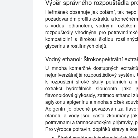
Výběr správného rozpouštědla pr
Heřmánek obsahuje jak polární, tak nepolá
požadovaném profilu extraktu a konečném 
s vodou, ethanolem, vodným roztokem et
rozpouštědly vhodnými pro potravinářsk
kompatibilní s širokou škálou rostlinný
glycerinu a rostlinných olejů.
Vodný ethanol: Širokospektrální extr
U mnoha komerčně dostupných extraktů
nejuniverzálnější rozpouštědlový systém.
k rozpuštění široké škály polárních a 
extrakci hydrofilních sloučenin, jako 
flavonoidové glykosidy, zatímco ethanol z
aglykonu apigeninu a mnoha složek souvis
Apigenin je obecně považován za flavon
etanolu a vody jsou často zkoumány jako
potravinami a farmaceutickými přípravky, p
Pro výrobce potravin, doplňků stravy a ko
Široké spektrum fytochemických láte