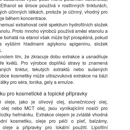
Ethanol se široce používá v rostlinných tinkturách,
ých účinných látkách, protože je účinný, vhodný pro
ňuje během koncentrace.
nemusí extrahovat celé spektrum hydrofilních složek
anolu. Proto mnoho výrobců používá směsi etanolu a
ce bohatá na etanol však může být prospěšná, pokud
 s vyššími hladinami aglykonu apigeninu, složek
k.
tanolem tím, že zkracuje dobu extrakce a usnadňuje
uře květů. Pro výrobce doplňků stravy to znamená
aných tinktur, tekutých extraktů nebo sušených
robce kosmetiky může ultrazvuková extrakce na bázi
látky pro séra, tonika, gely a emulze.
ku pro kosmetické a topické přípravky
é oleje, jako je olivový olej, slunečnicový olej,
 olej nebo MCT olej, jsou vynikajícími nosiči pro
í složky heřmánku. Extrakce olejem je zvláště vhodná
odní kosmetiku, oleje pro péči o pleť, balzámy,
oleje a přípravky pro lokální použití. Lipofilní