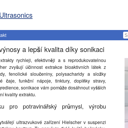
Ultrasonics
akt
nosy a lepší kvalita díky sonikaci
trakty rychleji, efektivněji a s reprodukovatelnou
cher zvyšují účinnost extrakce bioaktivních látek z
dy, fenolické sloučeniny, polysacharidy a složky
é čaje, funkční nápoje, tinktury, doplňky stravy,
ingredience, sonikace vám pomůže dosáhnout vyšších
í kvality extraktu.
ku pro potravinářský průmysl, výrobu
tvářejí ultrazvukové zařízení Hielscher v suspenzi