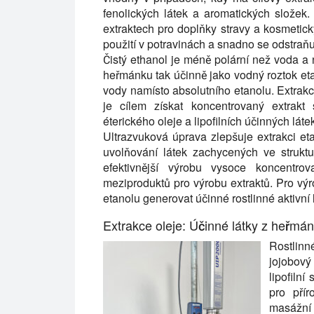
fenolických látek a aromatických složek. 
extraktech pro doplňky stravy a kosmetick
použití v potravinách a snadno se odstra
Čistý ethanol je méně polární než voda a 
heřmánku tak účinně jako vodný roztok et
vody namísto absolutního etanolu. Extrak
je cílem získat koncentrovaný extrakt
éterického oleje a lipofilních účinných láte
Ultrazvuková úprava zlepšuje extrakci e
uvolňování látek zachycených ve strukt
efektivnější výrobu vysoce koncentrov
meziproduktů pro výrobu extraktů. Pro vý
etanolu generovat účinné rostlinné aktivní 
Extrakce oleje: Účinné látky z heřmán
Rostlinn
jojobový
lipofiln
pro přír
masážní 