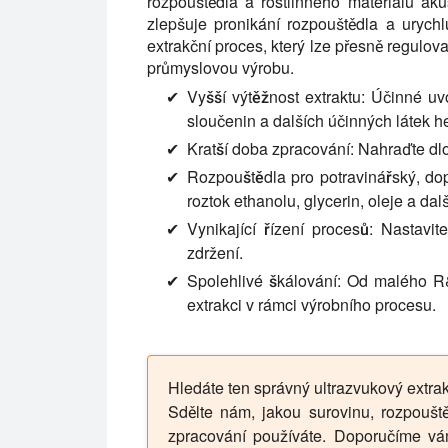
rozpouštědla a rostlinného materiálu aku
zlepšuje pronikání rozpouštědla a urych
extrakční proces, který lze přesně regulova
průmyslovou výrobu.
Vyšší výtěžnost extraktu:
Účinné uvol
sloučenin a dalších účinných látek 
Kratší doba zpracování:
Nahraďte dlo
Rozpouštědla pro potravinářský, do
roztok ethanolu, glycerin, oleje a da
Vynikající řízení procesů:
Nastavitel
zdržení.
Spolehlivé škálování:
Od malého R&D
extrakci v rámci výrobního procesu.
Hledáte ten správný ultrazvukový extr
Sdělte nám, jakou surovinu, rozpoušt
zpracování používáte. Doporučíme vám