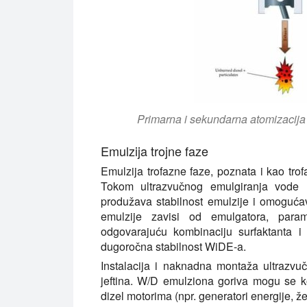
Primarna i sekundarna atomizacij
Emulzija trojne faze
Emulzija trofazne faze, poznata i kao trofa
Tokom ultrazvučnog emulgiranja vode u
produžava stabilnost emulzije i omogućav
emulzije zavisi od emulgatora, para
odgovarajuću kombinaciju surfaktanta i
dugoročna stabilnost WiDE-a.
Instalacija i naknadna montaža ultrazvu
jeftina. W/D emulziona goriva mogu se ko
dizel motorima (npr. generatori energije, že