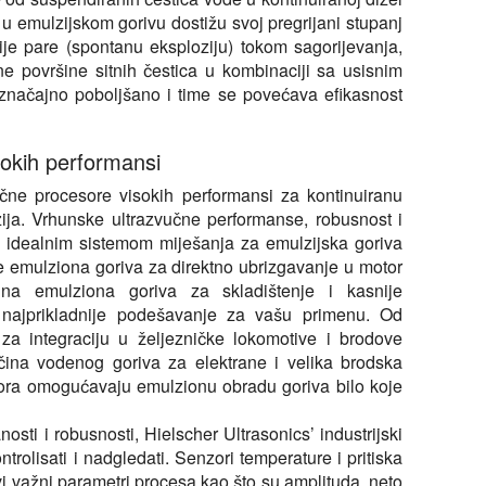
 u emulzijskom gorivu dostižu svoj pregrijani stupanj
ije pare (spontanu eksploziju) tokom sagorijevanja,
ne površine sitnih čestica u kombinaciji sa usisnim
značajno poboljšano i time se povećava efikasnost
sokih performansi
učne procesore visokih performansi za kontinuiranu
zija. Vrhunske ultrazvučne performanse, robusnost i
rs idealnim sistemom miješanja za emulzijska goriva
te emulziona goriva za direktno ubrizgavanje u motor
lna emulziona goriva za skladištenje i kasnije
 najprikladnije podešavanje za vašu primenu. Od
 za integraciju u željezničke lokomotive i brodove
ičina vodenog goriva za elektrane i velika brodska
esora omogućavaju emulzionu obradu goriva bilo koje
sti i robusnosti, Hielscher Ultrasonics’ industrijski
rolisati i nadgledati. Senzori temperature i pritiska
i važni parametri procesa kao što su amplituda, neto