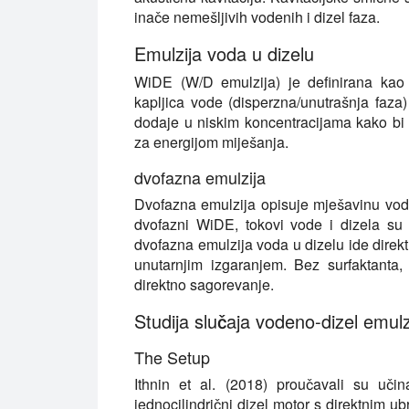
inače nemešljivih vodenih i dizel faza.
Emulzija voda u dizelu
WiDE (W/D emulzija) je definirana kao 
kapljica vode (disperzna/unutrašnja faza)
dodaje u niskim koncentracijama kako bi s
za energijom miješanja.
dvofazna emulzija
Dvofazna emulzija opisuje mješavinu vode
dvofazni WiDE, tokovi vode i dizela su 
dvofazna emulzija voda u dizelu ide direkt
unutarnjim izgaranjem. Bez surfaktanta,
direktno sagorevanje.
Studija slučaja vodeno-dizel emul
The Setup
Ithnin et al. (2018) proučavali su uč
jednocilindrični dizel motor s direktnim ub