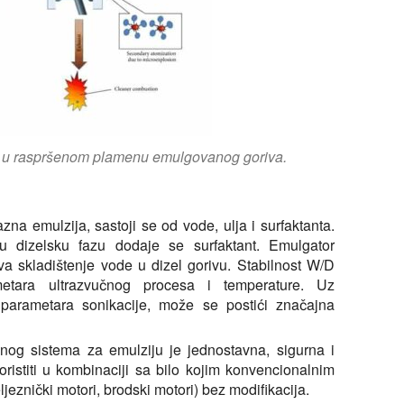
a u raspršenom plamenu emulgovanog goriva.
zna emulzija, sastoji se od vode, ulja i surfaktanta.
 dizelsku fazu dodaje se surfaktant. Emulgator
a skladištenje vode u dizel gorivu. Stabilnost W/D
metara ultrazvučnog procesa i temperature. Uz
 parametara sonikacije, može se postići značajna
čnog sistema za emulziju je jednostavna, sigurna i
ristiti u kombinaciji sa bilo kojim konvencionalnim
ljeznički motori, brodski motori) bez modifikacija.