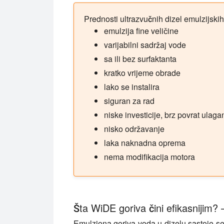
Prednosti ultrazvučnih dizel emulzijskih
emulzija fine veličine
varijabilni sadržaj vode
sa ili bez surfaktanta
kratko vrijeme obrade
lako se instalira
siguran za rad
niske investicije, brz povrat ulaga
nisko održavanje
laka naknadna oprema
nema modifikacija motora
Šta WiDE goriva čini efikasnijim?
Emulziona goriva voda u dizelu sastoje se