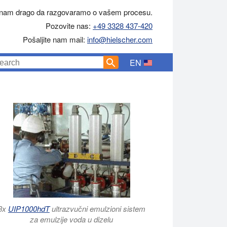
 nam drago da razgovaramo o vašem procesu.
Pozovite nas:
+49 3328 437-420
Pošaljite nam mail:
info@hielscher.com
EN
3x
UIP1000hdT
ultrazvučni emulzioni sistem
za emulzije voda u dizelu