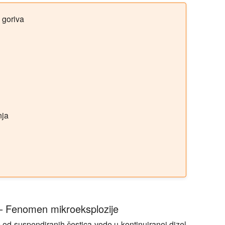
 goriva
nja
 – Fenomen mikroeksplozije
 od suspendiranih čestica vode u kontinuiranoj dizel