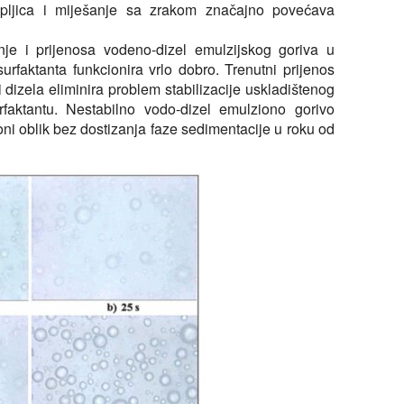
apljica i miješanje sa zrakom značajno povećava
nje i prijenosa vodeno-dizel emulzijskog goriva u
faktanta funkcionira vrlo dobro. Trenutni prijenos
dizela eliminira problem stabilizacije uskladištenog
faktantu. Nestabilno vodo-dizel emulziono gorivo
i oblik bez dostizanja faze sedimentacije u roku od