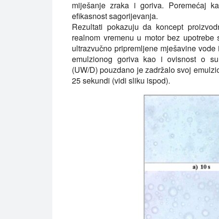
miješanje zraka i goriva. Poremećaj k
efikasnost sagorijevanja.
Rezultati pokazuju da koncept proizvod
realnom vremenu u motor bez upotrebe sur
ultrazvučno pripremljene mješavine vode i 
emulzionog goriva kao i ovisnost o sur
(UW/D) pouzdano je zadržalo svoj emulzion
25 sekundi (vidi sliku ispod).