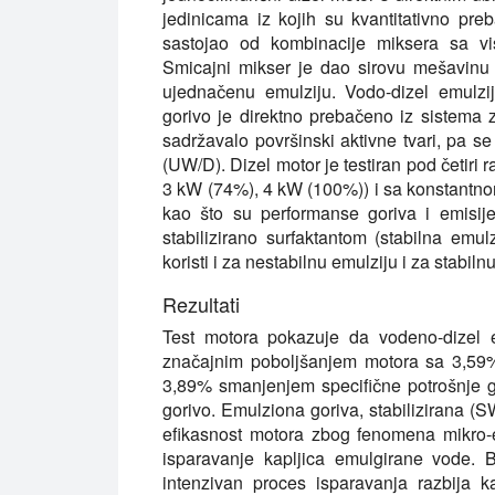
jedinicama iz kojih su kvantitativno pr
sastojao od kombinacije miksera sa vi
Smicajni mikser je dao sirovu mešavinu v
ujednačenu emulziju. Vodo-dizel emul
gorivo je direktno prebačeno iz sistema
sadržavalo površinski aktivne tvari, pa s
(UW/D). Dizel motor je testiran pod četiri 
3 kW (74%), 4 kW (100%)) i sa konstantnom
kao što su performanse goriva i emisije
stabilizirano surfaktantom (stabilna emu
koristi i za nestabilnu emulziju i za stabiln
Rezultati
Test motora pokazuje da vodeno-dizel e
značajnim poboljšanjem motora sa 3,59%
3,89% smanjenjem specifične potrošnje 
gorivo. Emulziona goriva, stabilizirana (S
efikasnost motora zbog fenomena mikro-
isparavanje kapljica emulgirane vode. 
intenzivan proces isparavanja razbija ka