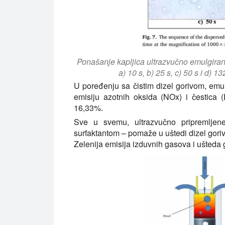
Ponašanje kapljica ultrazvučno emulgiran
a) 10 s, b) 25 s, c) 50 s i d) 1
U poređenju sa čistim dizel gorivom, em
emisiju azotnih oksida (NOx) i čestica
16,33%.
Sve u svemu, ultrazvučno pripremljene 
surfaktantom – pomaže u uštedi dizel gori
Zelenija emisija izduvnih gasova i ušteda g