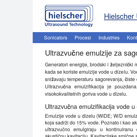
Hielscher 
Sonicators
Procesi
Industries
Kont
Ultrazvučne emulzije za sago
Generatori energije, brodski i željeznički m
kada se koriste emulzije vode u dizelu. Vo
snižavaju temperaturu sagorevanja, čiste 
Ultrazvučna emulzifikacija je pouzdan
visokokvalitetnih goriva vode u dizelu.
Ultrazvučna emulzifikacija vode u 
Emulzije vode u dizelu (WiDE; W/D emulzio
koja sadrži do 15% vode. Poznato i kao ak
ultrazvučno emulgiraju u kontinuiranu 
akustičnu kavitaciju. Kavitacijske smične