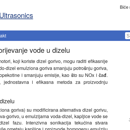
Biće
Ultrasonics
akt
rijevanje vode u dizelu
otori, koji koriste dizel gorivo, mogu raditi efikasnije
do-dizel emulziona goriva smanjuju potrošnju goriva,
opekotine i smanjuju emisije, kao što su NOx i čađ.
a, jednostavna i efikasna metoda za proizvodnju
dizelu
na goriva) su modificirana alternativa dizel gorivu,
va-gorivo, u emulzijama voda-dizel, kapljice vode se
dizel fazu. Intenzivna sonikacija tekućina stvara
 sile ometaju kapljice i proizvode homogenu emulziju