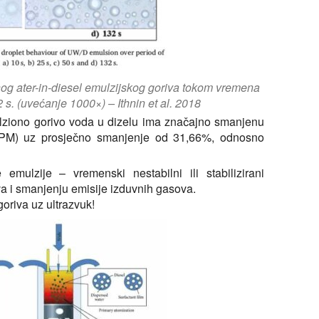
og ater-in-diesel emulzijskog goriva tokom vremena
32 s. (uvećanje 1000×) – Ithnin et al. 2018
ulziono gorivo voda u dizelu ima značajno smanjenu
 (PM) uz prosječno smanjenje od 31,66%, odnosno
emulzije – vremenski nestabilni ili stabilizirani
va i smanjenju emisije izduvnih gasova.
oriva uz ultrazvuk!