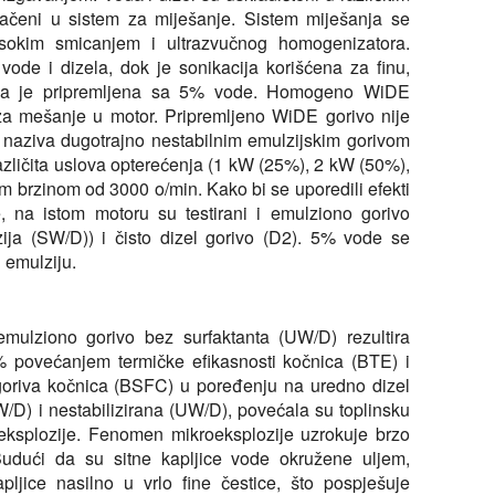
ebačeni u sistem za miješanje. Sistem miješanja se
sokim smicanjem i ultrazvučnog homogenizatora.
ode i dizela, dok je sonikacija korišćena za finu,
zija je pripremljena sa 5% vode. Homogeno WiDE
 za mešanje u motor. Pripremljeno WiDE gorivo nije
e naziva dugotrajno nestabilnim emulzijskim gorivom
različita uslova opterećenja (1 kW (25%), 2 kW (50%),
 brzinom od 3000 o/min. Kako bi se uporedili efekti
, na istom motoru su testirani i emulziono gorivo
lzija (SW/D)) i čisto dizel gorivo (D2). 5% vode se
u emulziju.
mulziono gorivo bez surfaktanta (UW/D) rezultira
 povećanjem termičke efikasnosti kočnica (BTE) i
goriva kočnica (BSFC) u poređenju na uredno dizel
W/D) i nestabilizirana (UW/D), povećala su toplinsku
eksplozije. Fenomen mikroeksplozije uzrokuje brzo
Budući da su sitne kapljice vode okružene uljem,
pljice nasilno u vrlo fine čestice, što pospješuje