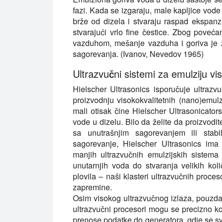
fazi. Kada se izgaraju, male kapljice vode
brže od dizela i stvaraju raspad ekspanz
stvarajući vrlo fine čestice. Zbog poveća
vazduhom, mešanje vazduha i goriva je 
sagorevanja. (Ivanov, Nevedov 1965)
Ultrazvučni sistemi za emulziju vi
Hielscher Ultrasonics isporučuje ultrazv
proizvodnju visokokvalitetnih (nano)emul
mali otisak čine Hielscher Ultrasonicato
vode u dizelu. Bilo da želite da proizvodi
sa unutrašnjim sagorevanjem ili stabi
sagorevanje, Hielscher Ultrasonics ima
manjih ultrazvučnih emulzijskih sistema
unutarnjih voda do stvaranja velikih kol
plovila – naši klasteri ultrazvučnih proc
zapremine.
Osim visokog ultrazvučnog izlaza, pouzdano
ultrazvučni procesori mogu se precizno kont
prenose podatke do generatora, gdje se sv