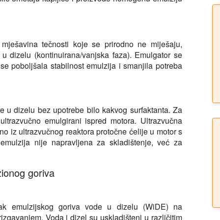
mješavina tečnosti koje se prirodno ne miješaju,
 u dizelu (kontinuirana/vanjska faza). Emulgator se
e poboljšala stabilnost emulzija i smanjila potreba
 u dizelu bez upotrebe bilo kakvog surfaktanta. Za
ultrazvučno emulgirani ispred motora. Ultrazvučna
no iz ultrazvučnog reaktora protočne ćelije u motor s
 emulzija nije napravljena za skladištenje, već za
zionog goriva
inak emulzijskog goriva vode u dizelu (WiDE) na
rizgavanjem. Voda i dizel su uskladišteni u različitim