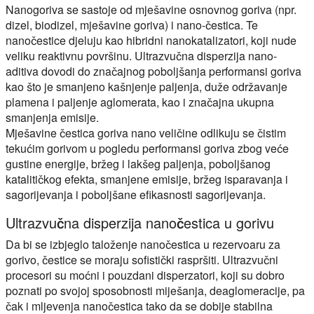
Nanogoriva se sastoje od mješavine osnovnog goriva (npr.
dizel, biodizel, mješavine goriva) i nano-čestica. Te
nanočestice djeluju kao hibridni nanokatalizatori, koji nude
veliku reaktivnu površinu. Ultrazvučna disperzija nano-
aditiva dovodi do značajnog poboljšanja performansi goriva
kao što je smanjeno kašnjenje paljenja, duže održavanje
plamena i paljenje aglomerata, kao i značajna ukupna
smanjenja emisije.
Mješavine čestica goriva nano veličine odlikuju se čistim
tekućim gorivom u pogledu performansi goriva zbog veće
gustine energije, bržeg i lakšeg paljenja, poboljšanog
katalitičkog efekta, smanjene emisije, bržeg isparavanja i
sagorijevanja i poboljšane efikasnosti sagorijevanja.
Ultrazvučna disperzija nanočestica u gorivu
Da bi se izbjeglo taloženje nanočestica u rezervoaru za
gorivo, čestice se moraju sofistički raspršiti. Ultrazvučni
procesori su moćni i pouzdani disperzatori, koji su dobro
poznati po svojoj sposobnosti miješanja, deaglomeracije, pa
čak i mljevenja nanočestica tako da se dobije stabilna