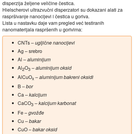
disperzija željene veličine čestica.
Hielscherovi ultrazvučni disperzatori su dokazani alati za
raspršivanje nanocijevi i čestica u goriva.
Lista u nastavku daje vam pregled već testiranih
nanomaterijala raspršenih u gorivima:
CNTs
–
ugljične nanocijevi
Ag
– srebro
Al
–
aluminijum
Al
O
–
aluminijum oksid
2
3
AlCuO
–
aluminijum bakreni oksidi
x
B
–
bor
Ca
–
kalcijum
CaCO
–
kalcijum karbonat
3
Fe
–
gvožđe
Cu
–
bakar
CuO
–
bakar oksid