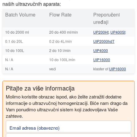
naših ultrazvučnih aparata:
Batch Volume
Flow Rate
Preporučeni
uređaji
10 do 2000 ml
20 do 400 ml/min
UP200Ht
,
UP400St
0.1 do 20L
0.2 do 4L/min
UIP2000hdT
10 do 100L
2 do 10 l/min
UIP4000
N / A
10 do 100L/min
UIP16000
N / A
veći
klaster of
UIP16000
Pitajte za više informacija
Molimo koristite obrazac ispod, ako želite zatražiti dodatne
informacije o ultrazvučnoj homogenizaciji. Biće nam drago da
Vam ponudimo ultrazvučni sistem koji zadovoljava Vaše
zahteve.
Email adresa (obavezno)