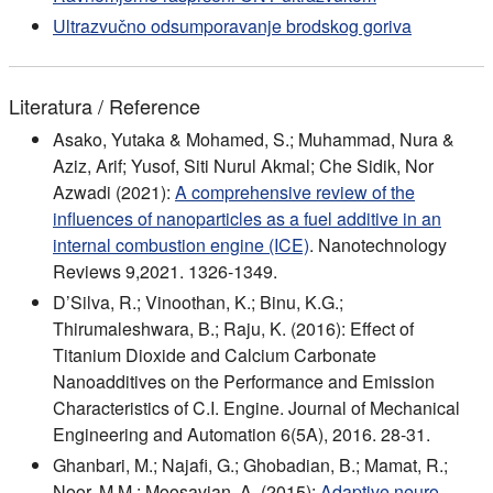
Ultrazvučno odsumporavanje brodskog goriva
Literatura / Reference
Asako, Yutaka & Mohamed, S.; Muhammad, Nura &
Aziz, Arif; Yusof, Siti Nurul Akmal; Che Sidik, Nor
Azwadi (2021):
A comprehensive review of the
influences of nanoparticles as a fuel additive in an
internal combustion engine (ICE)
. Nanotechnology
Reviews 9,2021. 1326-1349.
D’Silva, R.; Vinoothan, K.; Binu, K.G.;
Thirumaleshwara, B.; Raju, K. (2016): Effect of
Titanium Dioxide and Calcium Carbonate
Nanoadditives on the Performance and Emission
Characteristics of C.I. Engine. Journal of Mechanical
Engineering and Automation 6(5A), 2016. 28-31.
Ghanbari, M.; Najafi, G.; Ghobadian, B.; Mamat, R.;
Noor, M.M.; Moosavian, A. (2015):
Adaptive neuro-