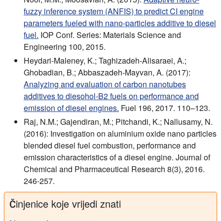
fuzzy inference system (ANFIS) to predict CI engine
parameters fueled with nano-particles additive to diesel
fuel.
IOP Conf. Series: Materials Science and
Engineering 100, 2015.
Heydari-Maleney, K.; Taghizadeh-Alisaraei, A.;
Ghobadian, B.; Abbaszadeh-Mayvan, A. (2017):
Analyzing and evaluation of carbon nanotubes
additives to diesohol-B2 fuels on performance and
emission of diesel engines.
Fuel 196, 2017. 110–123.
Raj, N.M.; Gajendiran, M.; Pitchandi, K.; Nallusamy, N.
(2016): Investigation on aluminium oxide nano particles
blended diesel fuel combustion, performance and
emission characteristics of a diesel engine. Journal of
Chemical and Pharmaceutical Research 8(3), 2016.
246-257.
Činjenice koje vrijedi znati