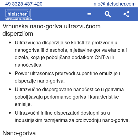
+49 3328 437-420
info@hielscher.com
Vrhunska nano-goriva ultrazvučnom
disperzijom
Ultrazvučna disperzija se koristi za proizvodnju
nanogoriva ili diesohola, mješavine goriva etanola i
dizela, koja je poboljšana dodatkom CNT-a ili
nanočestica.
Power ultrasonics proizvodi super-fine emulzije i
disperzije nano-goriva.
Ultrazvučno dispergovane nanočestice u gorivima
poboljšavaju performanse goriva i karakteristike
emisije.
Ultrazvučni inline disperzatori dostupni su u
industrijskim razmjerima za proizvodnju nano-goriva.
Nano-goriva