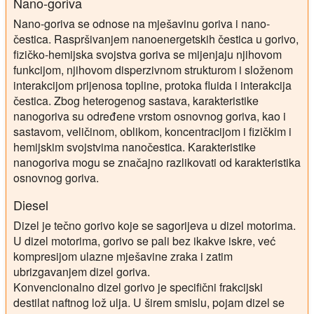
Nano-goriva
Nano-goriva se odnose na mješavinu goriva i nano-
čestica. Raspršivanjem nanoenergetskih čestica u gorivo,
fizičko-hemijska svojstva goriva se mijenjaju njihovom
funkcijom, njihovom disperzivnom strukturom i složenom
interakcijom prijenosa topline, protoka fluida i interakcija
čestica. Zbog heterogenog sastava, karakteristike
nanogoriva su određene vrstom osnovnog goriva, kao i
sastavom, veličinom, oblikom, koncentracijom i fizičkim i
hemijskim svojstvima nanočestica. Karakteristike
nanogoriva mogu se značajno razlikovati od karakteristika
osnovnog goriva.
Diesel
Dizel je tečno gorivo koje se sagorijeva u dizel motorima.
U dizel motorima, gorivo se pali bez ikakve iskre, već
kompresijom ulazne mješavine zraka i zatim
ubrizgavanjem dizel goriva.
Konvencionalno dizel gorivo je specifični frakcijski
destilat naftnog lož ulja. U širem smislu, pojam dizel se