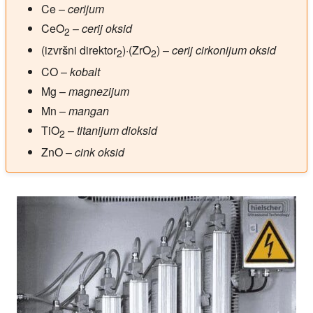
Ce
–
cerijum
CeO
–
cerij oksid
2
(izvršni direktor
)·(ZrO
)
–
cerij cirkonijum oksid
2
2
CO
–
kobalt
Mg
–
magnezijum
Mn
–
mangan
TiO
–
titanijum dioksid
2
ZnO
–
cink oksid