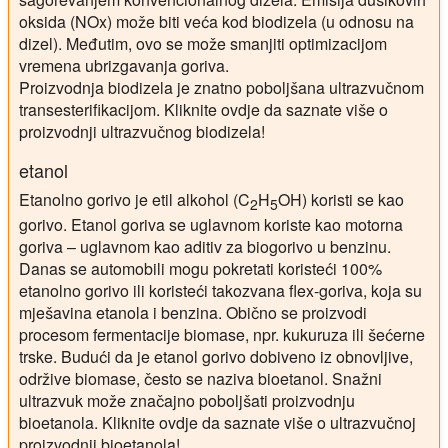
oksida (NOx) može biti veća kod biodizela (u odnosu na
dizel). Međutim, ovo se može smanjiti optimizacijom
vremena ubrizgavanja goriva.
Proizvodnja biodizela je znatno poboljšana ultrazvučnom
transesterifikacijom. Kliknite ovdje da saznate više o
proizvodnji ultrazvučnog biodizela!
etanol
Etanolno gorivo je etil alkohol (C
H
OH) koristi se kao
2
5
gorivo. Etanol goriva se uglavnom koriste kao motorna
goriva – uglavnom kao aditiv za biogorivo u benzinu.
Danas se automobili mogu pokretati koristeći 100%
etanolno gorivo ili koristeći takozvana flex-goriva, koja su
mješavina etanola i benzina. Obično se proizvodi
procesom fermentacije biomase, npr. kukuruza ili šećerne
trske. Budući da je etanol gorivo dobiveno iz obnovljive,
održive biomase, često se naziva bioetanol. Snažni
ultrazvuk može značajno poboljšati proizvodnju
bioetanola. Kliknite ovdje da saznate više o ultrazvučnoj
proizvodnji bioetanola!