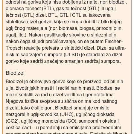
odnosi na goriva koja nisu dobijena iz nafte, npr. biodizel,
biomasa-tečnost (BTL), gas-to-tečnost (GTL) ili ugalj-
tečnost (CTL) dizel. BTL, GTL i CTL su takozvana
sintetička dizel goriva, koja se mogu dobiti iz bilo kojeg
ugljičnog materijala (npr. biomasa, biogas, prirodni plin,
ugalj, itd.). Nakon gasifikacije sirovine u sintezni plin,
nakon čega slijedi prečišćavanje, on se putem Fischer–
Tropsch reakcije pretvara u sintetički dizel. Dizel sa ultra-
niskim sadržajem sumpora (ULSD) je standard za dizel
gorivo koje sadrži značajno smanjen sadržaj sumpora.
Biodizel
Biodizel je obnovljivo gorivo koje se proizvodi od biljnih
ulja, životinjskih masti ili recikliranih masti. Biodizel se
može koristiti za rad u dizel vozilima i generatorima.
Njegova fizička svojstva su slična onima kod naftnog
dizela, iako čistije gori. Biodizel smanjuje emisije
neizgorelih ugljikovodika (UHC), ugljičnog dioksida
(CO2), ugljičnog monoksida (CO), sumpornih oksida i
čestica čađi – u poređenju sa emisijama proizvedenim
sagorevanjem konvencionalnog dizela. Emisija dušikovih