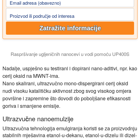
Email adresa (obavezno)
Proizvod ili područje od interesa
Zatražite informacije
Raspršivanje ugljeničnih nanocevi u vodi pomoću UP400S
Nadalje, uspješno su testirani i dopirani nano-aditivi, npr. kao
cerij oksid na MWNT-ima.
Nano skalirani, ultrazvučno mono-dispergirani cerij oksid
nudi visoku katalitičku aktivnost zbog svog visokog omjera
površine i zapremine što dovodi do poboljšane efikasnosti
goriva i smanjene emisije.
Ultrazvučne nanoemulzije
Ultrazvučna tehnologija emulgiranja koristi se za proizvodnju
stabilnih mješavina etanol-u-dekanu, etanol-u-dizelu ili dizel-