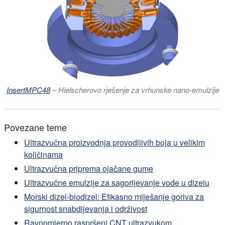
InsertMPC48
– Hielscherovo rješenje za vrhunske nano-emulzije
Povezane teme
Ultrazvučna proizvodnja provodljivih boja u velikim
količinama
Ultrazvučna priprema ojačane gume
Ultrazvučne emulzije za sagorijevanje vode u dizelu
Morski dizel-biodizel: Efikasno miješanje goriva za
sigurnost snabdijevanja i održivost
Ravnomjerno raspršeni CNT ultrazvukom