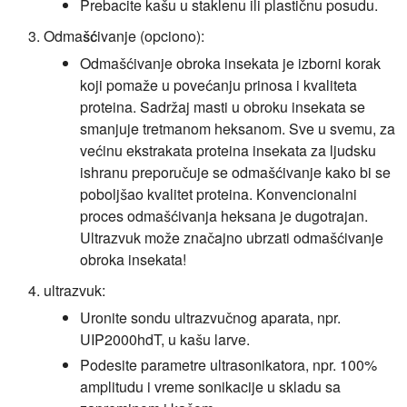
Prebacite kašu u staklenu ili plastičnu posudu.
Odmašćivanje (opciono):
Odmašćivanje obroka insekata je izborni korak
koji pomaže u povećanju prinosa i kvaliteta
proteina. Sadržaj masti u obroku insekata se
smanjuje tretmanom heksanom. Sve u svemu, za
većinu ekstrakata proteina insekata za ljudsku
ishranu preporučuje se odmašćivanje kako bi se
poboljšao kvalitet proteina. Konvencionalni
proces odmašćivanja heksana je dugotrajan.
Ultrazvuk može značajno ubrzati odmašćivanje
obroka insekata!
ultrazvuk:
Uronite sondu ultrazvučnog aparata, npr.
UIP2000hdT, u kašu larve.
Podesite parametre ultrasonikatora, npr. 100%
amplitudu i vreme sonikacije u skladu sa