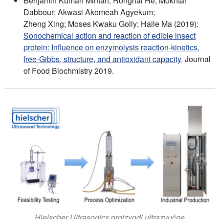
Benjamin Kumah Mintah; Ronghai He; Mokhtar
Dabbour; Akwasi Akomeah Agyekum;
Zheng Xing; Moses Kwaku Golly; Haile Ma (2019):
Sonochemical action and reaction of edible insect
protein: Influence on enzymolysis reaction‐kinetics,
free‐Gibbs, structure, and antioxidant capacity
. Journal
of Food Biochmistry 2019.
Hielscher Ultrasonics proizvodi ultrazvučne