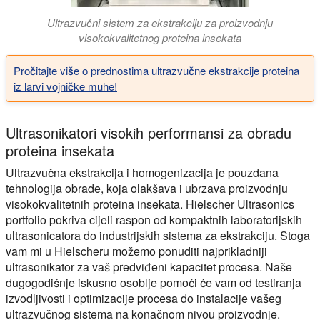
Ultrazvučni sistem za ekstrakciju za proizvodnju
visokokvalitetnog proteina insekata
Pročitajte više o prednostima ultrazvučne ekstrakcije proteina
iz larvi vojničke muhe!
Ultrasonikatori visokih performansi za obradu
proteina insekata
Ultrazvučna ekstrakcija i homogenizacija je pouzdana
tehnologija obrade, koja olakšava i ubrzava proizvodnju
visokokvalitetnih proteina insekata. Hielscher Ultrasonics
portfolio pokriva cijeli raspon od kompaktnih laboratorijskih
ultrasonicatora do industrijskih sistema za ekstrakciju. Stoga
vam mi u Hielscheru možemo ponuditi najprikladniji
ultrasonikator za vaš predviđeni kapacitet procesa. Naše
dugogodišnje iskusno osoblje pomoći će vam od testiranja
izvodljivosti i optimizacije procesa do instalacije vašeg
ultrazvučnog sistema na konačnom nivou proizvodnje.