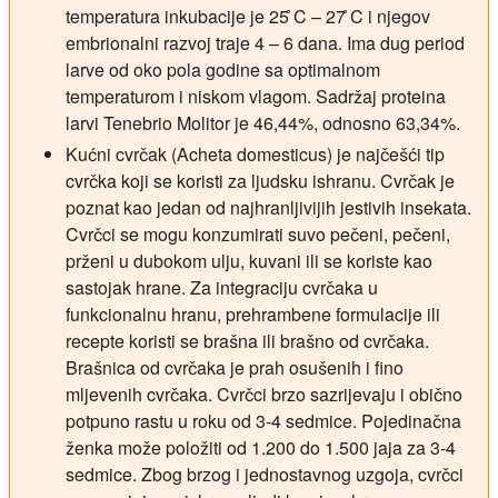
temperatura inkubacije je 25 ̊C – 27 ̊C i njegov
embrionalni razvoj traje 4 – 6 dana. Ima dug period
larve od oko pola godine sa optimalnom
temperaturom i niskom vlagom. Sadržaj proteina
larvi Tenebrio Molitor je 46,44%, odnosno 63,34%.
Kućni cvrčak (Acheta domesticus) je najčešći tip
cvrčka koji se koristi za ljudsku ishranu. Cvrčak je
poznat kao jedan od najhranljivijih jestivih insekata.
Cvrčci se mogu konzumirati suvo pečeni, pečeni,
prženi u dubokom ulju, kuvani ili se koriste kao
sastojak hrane. Za integraciju cvrčaka u
funkcionalnu hranu, prehrambene formulacije ili
recepte koristi se brašna ili brašno od cvrčaka.
Brašnica od cvrčaka je prah osušenih i fino
mljevenih cvrčaka. Cvrčci brzo sazrijevaju i obično
potpuno rastu u roku od 3-4 sedmice. Pojedinačna
ženka može položiti od 1.200 do 1.500 jaja za 3-4
sedmice. Zbog brzog i jednostavnog uzgoja, cvrčci