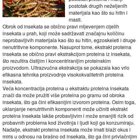
postotak drugih neželjenih
materijala kao što su hitin i
masti.
Obrok od insekata se obično pravi mljevenjem cijelih
insekata u prah, koji može sadržavati značajnu količinu
neprobavljivih materijala kao što su hitin, egzoskeleti i druge
nenutritivne komponente. Nasuprot tome, ekstrakt proteina
insekata se obično pravi ekstrakcijom proteina iz insekata,
što rezultira čistijim i koncentriranijim proteinskim
proizvodom. Ultrazvučna ekstrakcija se pokazala kao vrlo
efikasna tehnika proizvodnje visokokvalitetnih proteina
insekata.
Veća koncentracija proteina u ekstraktu proteina insekata
znači da može pružiti više proteina po gramu od obroka
insekata, što ga čini efikasnijim izvorom proteina. Osim toga,
uklanjanje nenutritivnih komponenti može učiniti ekstrakt
proteina insekata lakše probavljivim i može smanjiti rizik od
probavnih problema kod životinja i ljudi koji ga konzumiraju.
Nadalje, ekstrakt proteina insekata može imati blaži okus i
miris u odnosu na brašno od insekata, što ga čini privlačnijim