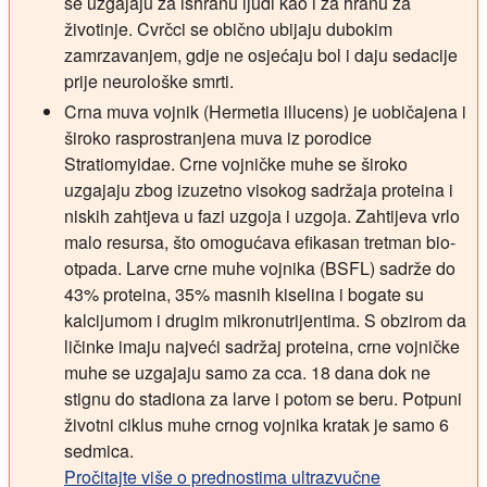
se uzgajaju za ishranu ljudi kao i za hranu za
životinje. Cvrčci se obično ubijaju dubokim
zamrzavanjem, gdje ne osjećaju bol i daju sedacije
prije neurološke smrti.
Crna muva vojnik (Hermetia illucens) je uobičajena i
široko rasprostranjena muva iz porodice
Stratiomyidae. Crne vojničke muhe se široko
uzgajaju zbog izuzetno visokog sadržaja proteina i
niskih zahtjeva u fazi uzgoja i uzgoja. Zahtijeva vrlo
malo resursa, što omogućava efikasan tretman bio-
otpada. Larve crne muhe vojnika (BSFL) sadrže do
43% proteina, 35% masnih kiselina i bogate su
kalcijumom i drugim mikronutrijentima. S obzirom da
ličinke imaju najveći sadržaj proteina, crne vojničke
muhe se uzgajaju samo za cca. 18 dana dok ne
stignu do stadiona za larve i potom se beru. Potpuni
životni ciklus muhe crnog vojnika kratak je samo 6
sedmica.
Pročitajte više o prednostima ultrazvučne