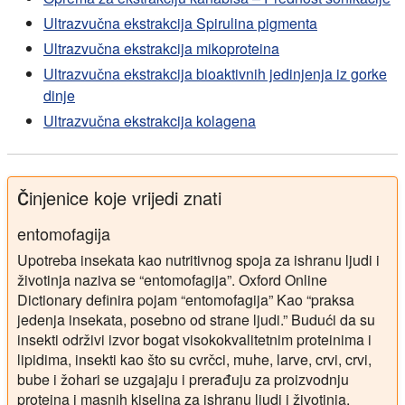
Ultrazvučna ekstrakcija Spirulina pigmenta
Ultrazvučna ekstrakcija mikoproteina
Ultrazvučna ekstrakcija bioaktivnih jedinjenja iz gorke
dinje
Ultrazvučna ekstrakcija kolagena
Činjenice koje vrijedi znati
entomofagija
Upotreba insekata kao nutritivnog spoja za ishranu ljudi i
životinja naziva se “entomofagija”. Oxford Online
Dictionary definira pojam “entomofagija” Kao “praksa
jedenja insekata, posebno od strane ljudi.” Budući da su
insekti održivi izvor bogat visokokvalitetnim proteinima i
lipidima, insekti kao što su cvrčci, muhe, larve, crvi, crvi,
bube i žohari se uzgajaju i prerađuju za proizvodnju
proteina i masnih kiselina za ishranu ljudi i životinja.