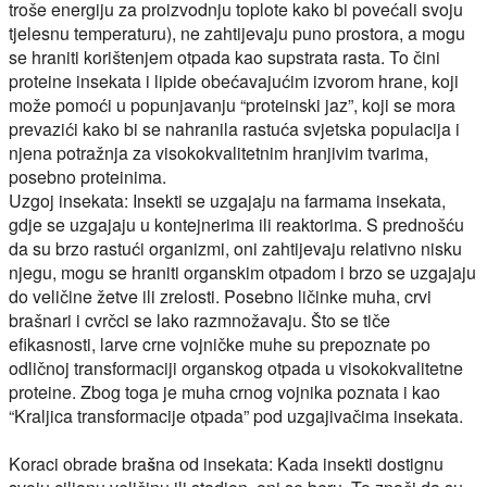
troše energiju za proizvodnju toplote kako bi povećali svoju
tjelesnu temperaturu), ne zahtijevaju puno prostora, a mogu
se hraniti korištenjem otpada kao supstrata rasta. To čini
proteine insekata i lipide obećavajućim izvorom hrane, koji
može pomoći u popunjavanju “proteinski jaz”, koji se mora
prevazići kako bi se nahranila rastuća svjetska populacija i
njena potražnja za visokokvalitetnim hranjivim tvarima,
posebno proteinima.
Uzgoj insekata:
Insekti se uzgajaju na farmama insekata,
gdje se uzgajaju u kontejnerima ili reaktorima. S prednošću
da su brzo rastući organizmi, oni zahtijevaju relativno nisku
njegu, mogu se hraniti organskim otpadom i brzo se uzgajaju
do veličine žetve ili zrelosti. Posebno ličinke muha, crvi
brašnari i cvrčci se lako razmnožavaju. Što se tiče
efikasnosti, larve crne vojničke muhe su prepoznate po
odličnoj transformaciji organskog otpada u visokokvalitetne
proteine. Zbog toga je muha crnog vojnika poznata i kao
“Kraljica transformacije otpada” pod uzgajivačima insekata.
Koraci obrade brašna od insekata:
Kada insekti dostignu