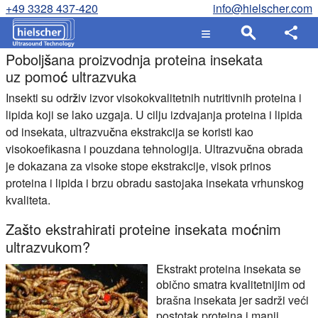
+49 3328 437-420
info@hielscher.com
Poboljšana proizvodnja proteina insekata
uz pomoć ultrazvuka
Insekti su održiv izvor visokokvalitetnih nutritivnih proteina i
lipida koji se lako uzgaja. U cilju izdvajanja proteina i lipida
od insekata, ultrazvučna ekstrakcija se koristi kao
visokoefikasna i pouzdana tehnologija. Ultrazvučna obrada
je dokazana za visoke stope ekstrakcije, visok prinos
proteina i lipida i brzu obradu sastojaka insekata vrhunskog
kvaliteta.
Zašto ekstrahirati proteine insekata moćnim
ultrazvukom?
Ekstrakt proteina insekata se
obično smatra kvalitetnijim od
brašna insekata jer sadrži veći
postotak proteina i manji