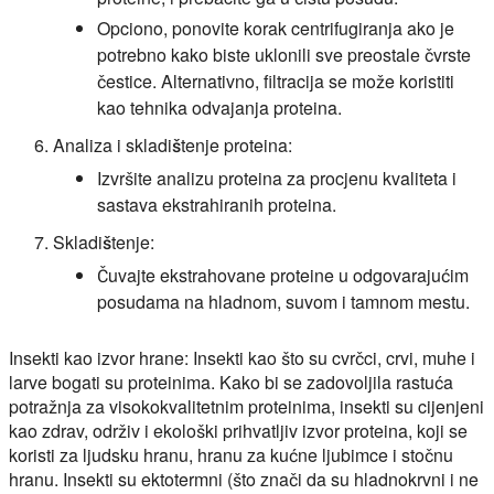
Opciono, ponovite korak centrifugiranja ako je
potrebno kako biste uklonili sve preostale čvrste
čestice. Alternativno, filtracija se može koristiti
kao tehnika odvajanja proteina.
Analiza i skladištenje proteina:
Izvršite analizu proteina za procjenu kvaliteta i
sastava ekstrahiranih proteina.
Skladištenje:
Čuvajte ekstrahovane proteine u odgovarajućim
posudama na hladnom, suvom i tamnom mestu.
Insekti kao izvor hrane:
Insekti kao što su cvrčci, crvi, muhe i
larve bogati su proteinima. Kako bi se zadovoljila rastuća
potražnja za visokokvalitetnim proteinima, insekti su cijenjeni
kao zdrav, održiv i ekološki prihvatljiv izvor proteina, koji se
koristi za ljudsku hranu, hranu za kućne ljubimce i stočnu
hranu. Insekti su ektotermni (što znači da su hladnokrvni i ne