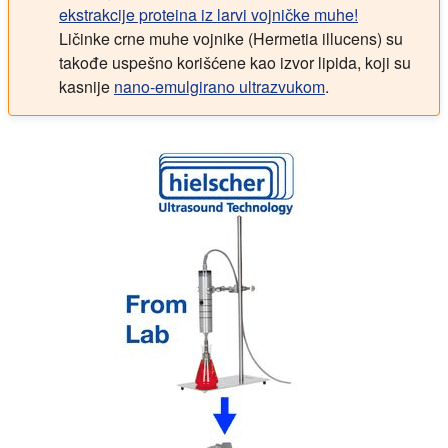
ekstrakcije proteina iz larvi vojničke muhe!
Ličinke crne muhe vojnike (Hermetia illucens) su
takođe uspešno korišćene kao izvor lipida, koji su
kasnije
nano-emulgirano ultrazvukom
.