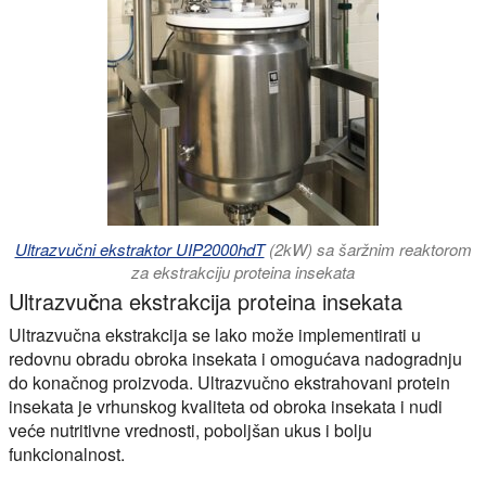
Ultrazvučni ekstraktor UIP2000hdT
(2kW) sa šaržnim reaktorom
za ekstrakciju proteina insekata
Ultrazvučna ekstrakcija proteina insekata
Ultrazvučna ekstrakcija se lako može implementirati u
redovnu obradu obroka insekata i omogućava nadogradnju
do konačnog proizvoda. Ultrazvučno ekstrahovani protein
insekata je vrhunskog kvaliteta od obroka insekata i nudi
veće nutritivne vrednosti, poboljšan ukus i bolju
funkcionalnost.