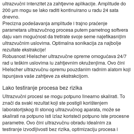
ultrazvučni intenzitet za zahtjevne aplikacije. Amplitude do
200 µm mogu se lako raditi kontinuirano u radu 24 sata
dnevno.
Precizna podešavanja amplitude i trajno praćenje
parametara ultrazvučnog procesa putem pametnog softvera
daju vam mogućnost da tretirate svoje seme najefikasnijim
ultrazvučnim uslovima. Optimalna sonikacija za najbolje
rezultate ekstrakcije!
Robusnost Hielscher ultrazvučne opreme omogućava 24/7
rad u teškim uslovima iu zahtjevnim okruženjima. Ovo čini
Hielscher ultrazvučnu opremu pouzdanim radnim alatom koji
ispunjava vaše zahtjeve za ekstrakcijom.
Lako testiranje procesa bez rizika
Ultrazvučni procesi se mogu potpuno linearno skalirati. To
znači da svaki rezultat koji ste postigli korištenjem
laboratorijskog ili stonog ultrazvučnog aparata, može se
skalirati na potpuno isti izlaz koristeći potpuno iste procesne
parametre. Ovo čini ultrazvučnu obradu idealnim za
testiranje izvodljivosti bez rizika, optimizaciju procesa i