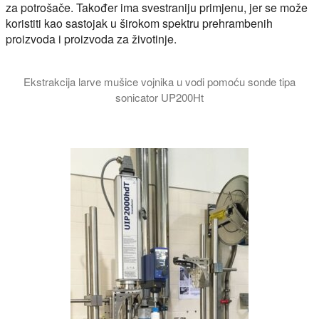
za potrošače. Također ima svestraniju primjenu, jer se može
koristiti kao sastojak u širokom spektru prehrambenih
proizvoda i proizvoda za životinje.
Ekstrakcija larve mušice vojnika u vodi pomoću sonde tipa
sonicator UP200Ht
Video prikazuje dezintegraciju i ekstrakciju larve mušice vo