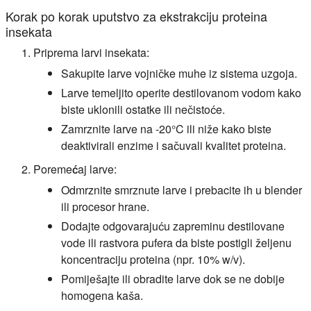
Korak po korak uputstvo za ekstrakciju proteina
insekata
Priprema larvi insekata:
Sakupite larve vojničke muhe iz sistema uzgoja.
Larve temeljito operite destilovanom vodom kako
biste uklonili ostatke ili nečistoće.
Zamrznite larve na -20°C ili niže kako biste
deaktivirali enzime i sačuvali kvalitet proteina.
Poremećaj larve:
Odmrznite smrznute larve i prebacite ih u blender
ili procesor hrane.
Dodajte odgovarajuću zapreminu destilovane
vode ili rastvora pufera da biste postigli željenu
koncentraciju proteina (npr. 10% w/v).
Pomiješajte ili obradite larve dok se ne dobije
homogena kaša.