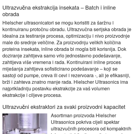
Ultrazvučna ekstrakcija insekata – Batch i inline
obrada
Hielscher ultrasonicatori se mogu koristiti za šaržnu i
kontinuiranu protočnu obradu. Ultrazvučna serijska obrada je
idealna za testiranje procesa, optimizaciju i nivo proizvodnje
male do srednje veličine. Za proizvodnju velikih količina
proteina insekata, inline obrada bi mogla biti korisnija. Dok
doziranje zahtijeva samo vrlo jednostavno podešavanje,
zahtijeva više vremena i rada. Kontinuirani inline proces
miješanja zahtijeva sofisticirano podešavanje – koji se
sastoji od pumpe, creva ili cevi i rezervoara -, ali je efikasniji,
brži i zahteva znatno manje rada. Hielscher Ultrasonics ima
najprikladniju postavku ekstrakcije za vaš volumen
ekstrakcije i ciljeve procesa.
Ultrazvučni ekstraktori za svaki proizvodni kapacitet
Asortiman proizvoda Hielscher
Ultrasonics pokriva cijeli spektar
ultrazvučnih procesora od kompaktnih