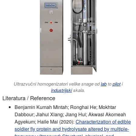
Ultrazvučni homogenizatori velike snage od
lab
to
pilot
i
industrijski
skala.
Literatura / Reference
Benjamin Kumah Mintah; Ronghai He; Mokhtar
Dabbour; Jiahui Xiang; Jiang Hui; Akwasi Akomeah
Agyekum; Haile Mai (2020):
Characterization of edible
soldier fly protein and hydrolysate altered by multiple-