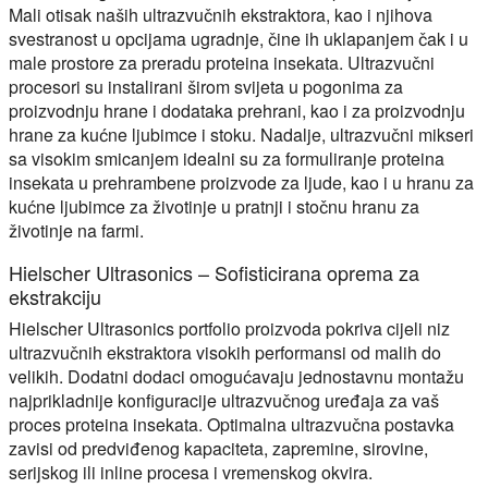
Mali otisak naših ultrazvučnih ekstraktora, kao i njihova
svestranost u opcijama ugradnje, čine ih uklapanjem čak i u
male prostore za preradu proteina insekata. Ultrazvučni
procesori su instalirani širom svijeta u pogonima za
proizvodnju hrane i dodataka prehrani, kao i za proizvodnju
hrane za kućne ljubimce i stoku. Nadalje, ultrazvučni mikseri
sa visokim smicanjem idealni su za formuliranje proteina
insekata u prehrambene proizvode za ljude, kao i u hranu za
kućne ljubimce za životinje u pratnji i stočnu hranu za
životinje na farmi.
Hielscher Ultrasonics – Sofisticirana oprema za
ekstrakciju
Hielscher Ultrasonics portfolio proizvoda pokriva cijeli niz
ultrazvučnih ekstraktora visokih performansi od malih do
velikih. Dodatni dodaci omogućavaju jednostavnu montažu
najprikladnije konfiguracije ultrazvučnog uređaja za vaš
proces proteina insekata. Optimalna ultrazvučna postavka
zavisi od predviđenog kapaciteta, zapremine, sirovine,
serijskog ili inline procesa i vremenskog okvira.