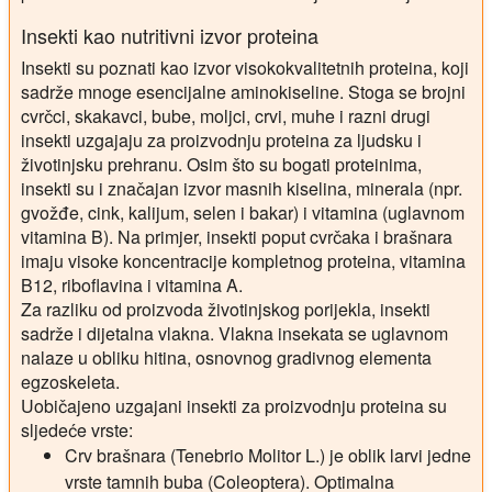
Insekti kao nutritivni izvor proteina
Insekti su poznati kao izvor visokokvalitetnih proteina, koji
sadrže mnoge esencijalne aminokiseline. Stoga se brojni
cvrčci, skakavci, bube, moljci, crvi, muhe i razni drugi
insekti uzgajaju za proizvodnju proteina za ljudsku i
životinjsku prehranu. Osim što su bogati proteinima,
insekti su i značajan izvor masnih kiselina, minerala (npr.
gvožđe, cink, kalijum, selen i bakar) i vitamina (uglavnom
vitamina B). Na primjer, insekti poput cvrčaka i brašnara
imaju visoke koncentracije kompletnog proteina, vitamina
B12, riboflavina i vitamina A.
Za razliku od proizvoda životinjskog porijekla, insekti
sadrže i dijetalna vlakna. Vlakna insekata se uglavnom
nalaze u obliku hitina, osnovnog gradivnog elementa
egzoskeleta.
Uobičajeno uzgajani insekti za proizvodnju proteina su
sljedeće vrste:
Crv brašnara (Tenebrio Molitor L.) je oblik larvi jedne
vrste tamnih buba (Coleoptera). Optimalna