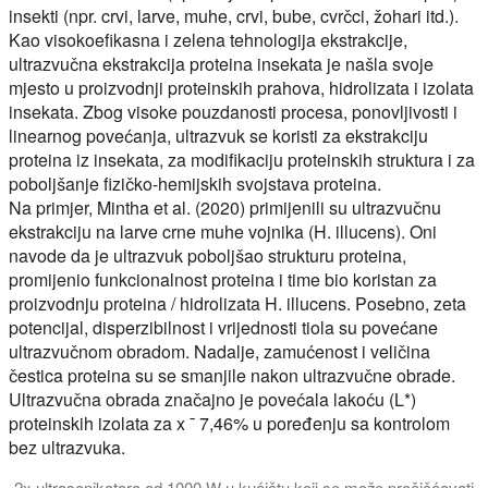
insekti (npr. crvi, larve, muhe, crvi, bube, cvrčci, žohari itd.).
Kao visokoefikasna i zelena tehnologija ekstrakcije,
ultrazvučna ekstrakcija proteina insekata je našla svoje
mjesto u proizvodnji proteinskih prahova, hidrolizata i izolata
insekata. Zbog visoke pouzdanosti procesa, ponovljivosti i
linearnog povećanja, ultrazvuk se koristi za ekstrakciju
proteina iz insekata, za modifikaciju proteinskih struktura i za
poboljšanje fizičko-hemijskih svojstava proteina.
Na primjer, Mintha et al. (2020) primijenili su ultrazvučnu
ekstrakciju na larve crne muhe vojnika (H. illucens). Oni
navode da je ultrazvuk poboljšao strukturu proteina,
promijenio funkcionalnost proteina i time bio koristan za
proizvodnju proteina / hidrolizata H. illucens. Posebno, zeta
potencijal, disperzibilnost i vrijednosti tiola su povećane
ultrazvučnom obradom. Nadalje, zamućenost i veličina
čestica proteina su se smanjile nakon ultrazvučne obrade.
Ultrazvučna obrada značajno je povećala lakoću (L*)
proteinskih izolata za x ¯ 7,46% u poređenju sa kontrolom
bez ultrazvuka.
2x ultrasonikatora od 1000 W u kućištu koji se može pročišćavati