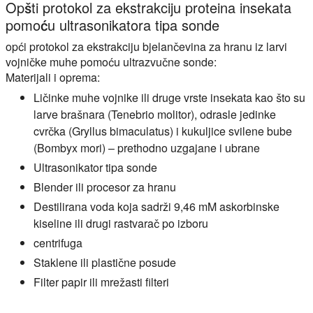
Opšti protokol za ekstrakciju proteina insekata
pomoću ultrasonikatora tipa sonde
opći protokol za ekstrakciju bjelančevina za hranu iz larvi
vojničke muhe pomoću ultrazvučne sonde:
Materijali i oprema:
Ličinke muhe vojnike ili druge vrste insekata kao što su
larve brašnara (Tenebrio molitor), odrasle jedinke
cvrčka (Gryllus bimaculatus) i kukuljice svilene bube
(Bombyx mori) – prethodno uzgajane i ubrane
Ultrasonikator tipa sonde
Blender ili procesor za hranu
Destilirana voda koja sadrži 9,46 mM askorbinske
kiseline ili drugi rastvarač po izboru
centrifuga
Staklene ili plastične posude
Filter papir ili mrežasti filteri