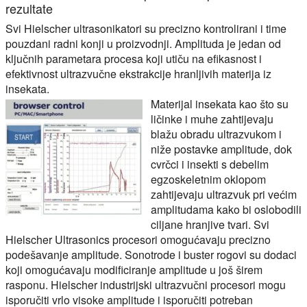
rezultate
Svi Hielscher ultrasonikatori su precizno kontrolirani i time
pouzdani radni konji u proizvodnji. Amplituda je jedan od
ključnih parametara procesa koji utiču na efikasnost i
efektivnost ultrazvučne ekstrakcije hranljivih materija iz
insekata.
Materijal insekata kao što su
ličinke i muhe zahtijevaju
blažu obradu ultrazvukom i
niže postavke amplitude, dok
cvrčci i insekti s debelim
egzoskeletnim oklopom
zahtijevaju ultrazvuk pri većim
amplitudama kako bi oslobodili
ciljane hranjive tvari. Svi
Hielscher Ultrasonics procesori omogućavaju precizno
podešavanje amplitude. Sonotrode i buster rogovi su dodaci
koji omogućavaju modificiranje amplitude u još širem
rasponu. Hielscher industrijski ultrazvučni procesori mogu
isporučiti vrlo visoke amplitude i isporučiti potreban