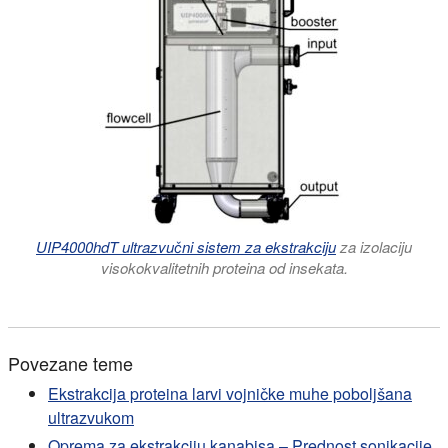
UIP4000hdT ultrazvučni sistem za ekstrakciju
za izolaciju
visokokvalitetnih proteina od insekata.
Povezane teme
Ekstrakcija proteina larvi vojničke muhe poboljšana
ultrazvukom
Oprema za ekstrakciju kanabisa – Prednost sonikacije