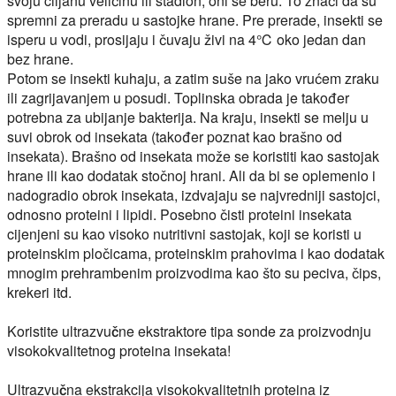
svoju ciljanu veličinu ili stadion, oni se beru. To znači da su
spremni za preradu u sastojke hrane. Pre prerade, insekti se
isperu u vodi, prosijaju i čuvaju živi na 4℃ oko jedan dan
bez hrane.
Potom se insekti kuhaju, a zatim suše na jako vrućem zraku
ili zagrijavanjem u posudi. Toplinska obrada je također
potrebna za ubijanje bakterija. Na kraju, insekti se melju u
suvi obrok od insekata (također poznat kao brašno od
insekata). Brašno od insekata može se koristiti kao sastojak
hrane ili kao dodatak stočnoj hrani. Ali da bi se oplemenio i
nadogradio obrok insekata, izdvajaju se najvredniji sastojci,
odnosno proteini i lipidi. Posebno čisti proteini insekata
cijenjeni su kao visoko nutritivni sastojak, koji se koristi u
proteinskim pločicama, proteinskim prahovima i kao dodatak
mnogim prehrambenim proizvodima kao što su peciva, čips,
krekeri itd.
Koristite ultrazvučne ekstraktore tipa sonde za proizvodnju
visokokvalitetnog proteina insekata!
Ultrazvučna ekstrakcija visokokvalitetnih proteina iz