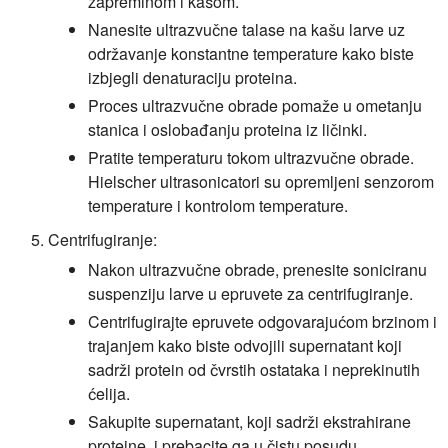
zapreminom i kašom.
Nanesite ultrazvučne talase na kašu larve uz
održavanje konstantne temperature kako biste
izbjegli denaturaciju proteina.
Proces ultrazvučne obrade pomaže u ometanju
stanica i oslobađanju proteina iz ličinki.
Pratite temperaturu tokom ultrazvučne obrade.
Hielscher ultrasonicatori su opremljeni senzorom
temperature i kontrolom temperature.
Centrifugiranje:
Nakon ultrazvučne obrade, prenesite soniciranu
suspenziju larve u epruvete za centrifugiranje.
Centrifugirajte epruvete odgovarajućom brzinom i
trajanjem kako biste odvojili supernatant koji
sadrži protein od čvrstih ostataka i neprekinutih
ćelija.
Sakupite supernatant, koji sadrži ekstrahirane
proteine, i prebacite ga u čistu posudu.