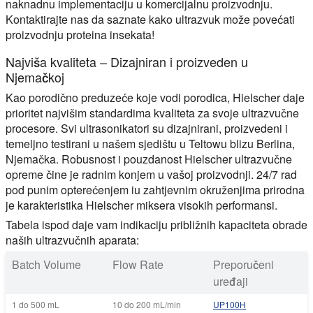
naknadnu implementaciju u komercijalnu proizvodnju.
Kontaktirajte nas da saznate kako ultrazvuk može povećati
proizvodnju proteina insekata!
Najviša kvaliteta – Dizajniran i proizveden u
Njemačkoj
Kao porodično preduzeće koje vodi porodica, Hielscher daje
prioritet najvišim standardima kvaliteta za svoje ultrazvučne
procesore. Svi ultrasonikatori su dizajnirani, proizvedeni i
temeljno testirani u našem sjedištu u Teltowu blizu Berlina,
Njemačka. Robusnost i pouzdanost Hielscher ultrazvučne
opreme čine je radnim konjem u vašoj proizvodnji. 24/7 rad
pod punim opterećenjem iu zahtjevnim okruženjima prirodna
je karakteristika Hielscher miksera visokih performansi.
Tabela ispod daje vam indikaciju približnih kapaciteta obrade
naših ultrazvučnih aparata:
Batch Volume
Flow Rate
Preporučeni
uređaji
1 do 500 mL
10 do 200 mL/min
UP100H