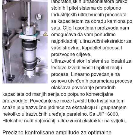
laboratorijskih ultrasonikatora preko
stolnih i pilot sistema do potpuno
industrijskih ultrazvučnih procesora
sa kapacitetom za obradu kamiona po
satu. Cijeli asortiman proizvoda nam
omogućava da vam ponudimo
najprikladniji ultrazvučni ekstraktor za
vaše sirovine, kapacitet procesa i
proizvodne ciljeve.
Ultrazvučni stoni sistemi su idealni za
testove izvodljivosti i optimizaciju
procesa. Linearno povećanje na
osnovu utvrđenih parametara procesa
olakšava povećanje preradnih
kapaciteta od manjih serija do potpuno komercijalne
proizvodnje. Povećanje se može izvršiti bilo instaliranjem
snažnije ultrazvučne jedinice za ekstrakciju ili grupiranjem
nekoliko ultrazvučnih uređaja paralelno. Sa UIP16000,
Hielscher nudi najmoćniji ultrazvučni ekstraktor na svijetu.
Precizno kontrolisane amplitude za optimalne