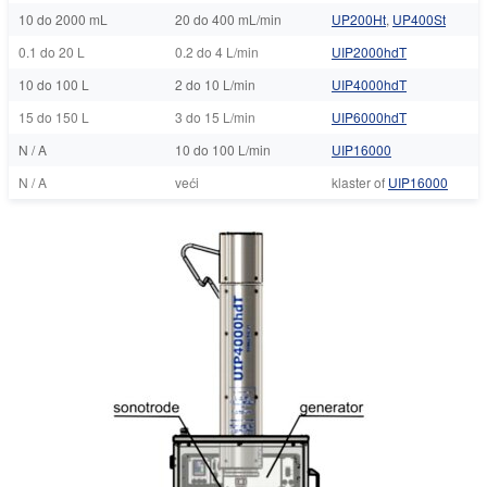
10 do 2000 mL
20 do 400 mL/min
UP200Ht
,
UP400St
0.1 do 20 L
0.2 do 4 L/min
UIP2000hdT
10 do 100 L
2 do 10 L/min
UIP4000hdT
15 do 150 L
3 do 15 L/min
UIP6000hdT
N / A
10 do 100 L/min
UIP16000
N / A
veći
klaster of
UIP16000