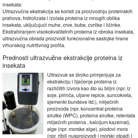
insekata:
Ultrazvučna ekstrakcija se koristi za proizvodnju proteinskih
prahova, hidrolizata i izolata proteina iz mnogih oblika
insekata, uključujući muhe, crve, bube, cvrčke i ličinke.
Ekstrahiranjem visokokvalitetnih proteina iz obroka insekata,
ultrazvučna obrada proizvodi funkcionalne sastojke hrane
vrhunskog nutritivnog profila.
Prednosti ultrazvučne ekstrakcije proteina iz
insekata
Ultrazvuk se široko primjenjuje za
ekstrakciju i liječenje proteina iz
različitih izvora kao što su biljni (npr. iz
soje, pirinča, uljane repice, suncokreta,
sjemenki bundeve itd.), mliječnih
proizvoda (npr. koncentrat proteina
sirutke (WPC), proteina sirutke, retentata
mliječnih proteina , kalcijum kazeinat),
alge (npr. morske alge), plodovi mora
(npr. riblji nusproizvodi i morski otpad) i