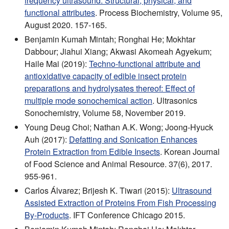
frequency ultrasound: Structural, physical, and
functional attributes
. Process Biochemistry, Volume 95,
August 2020. 157-165.
Benjamin Kumah Mintah; Ronghai He; Mokhtar
Dabbour; Jiahui Xiang; Akwasi Akomeah Agyekum;
Haile Mai (2019):
Techno-functional attribute and
antioxidative capacity of edible insect protein
preparations and hydrolysates thereof: Effect of
multiple mode sonochemical action
. Ultrasonics
Sonochemistry, Volume 58, November 2019.
Young Deug Choi; Nathan A.K. Wong; Joong-Hyuck
Auh (2017):
Defatting and Sonication Enhances
Protein Extraction from Edible Insects
. Korean Journal
of Food Science and Animal Resource. 37(6), 2017.
955-961.
Carlos Álvarez; Brijesh K. Tiwari (2015):
Ultrasound
Assisted Extraction of Proteins From Fish Processing
By-Products
. IFT Conference Chicago 2015.