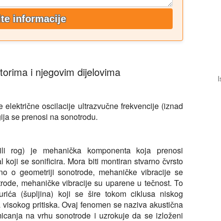
ite informacije
torima i njegovim dijelovima
I
 električne oscilacije ultrazvučne frekvencije (iznad
ija se prenosi na sonotrodu.
ili rog) je mehanička komponenta koja prenosi
 koji se sonificira. Mora biti montiran stvarno čvrsto
sno o geometriji sonotrode, mehaničke vibracije se
trode, mehaničke vibracije su uparene u tečnost. To
urića (šupljina) koji se šire tokom ciklusa niskog
a visokog pritiska. Ovaj fenomen se naziva akustična
smicanja na vrhu sonotrode i uzrokuje da se izloženi