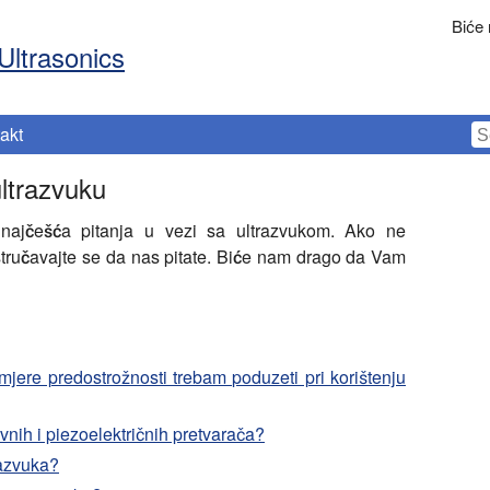
Biće
Ultrasonics
akt
ultrazvuku
najčešća pitanja u vezi sa ultrazvukom. Ako ne
stručavajte se da nas pitate. Biće nam drago da Vam
 mjere predostrožnosti trebam poduzeti pri korištenju
vnih i piezoelektričnih pretvarača?
razvuka?