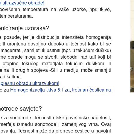
om ultrazvučne obrade!
povišenih temperatura na vaše uzorke, npr. tkivo,
m temperaturama.
oniciranje uzoraka?
e posude, jer je distribucija intenziteta homogenija
iti uronjena dovoljno duboko u tečnost kako bi se
macerirati, samljeti ili usitniti (npr. u tekućem dušiku)
ne obrade mogu se stvoriti slobodni radikali koji bi
je otopine tekućeg materijala tekućim dušikom ili
isteina ili drugih spojeva -SH u mediju, može smanjiti
adikalima.
 uspješnu obradu ultrazvukom!
je za
Homogenizacija tkiva & liza
,
tretman česticama
notrode savjete?
e za sonotrode. Tečnosti niske površinske napetosti,
interfejs između sonotrode i zamenjivog vrha. Ovaj
ovanja. Tečnost može da prenese čestice u navojni