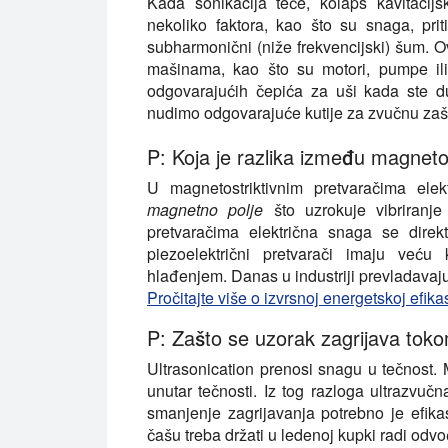
Kada sonikacija teče, kolaps kavitacij
nekoliko faktora, kao što su snaga, pri
subharmonični (niže frekvencijski) šum. O
mašinama, kao što su motori, pumpe ili
odgovarajućih čepića za uši kada ste d
nudimo odgovarajuće kutije za zvučnu zašt
P: Koja je razlika između magnetos
U magnetostriktivnim pretvaračima elek
magnetno polje
što uzrokuje vibriranje 
pretvaračima električna snaga se direk
piezoelektrični pretvarači imaju veću
hlađenjem. Danas u industriji prevladavaju 
Pročitajte više o izvrsnoj energetskoj efik
P: Zašto se uzorak zagrijava tok
Ultrasonication prenosi snagu u tečnost. 
unutar tečnosti. Iz tog razloga ultrazvu
smanjenje zagrijavanja potrebno je efika
čašu treba držati u ledenoj kupki radi odvo