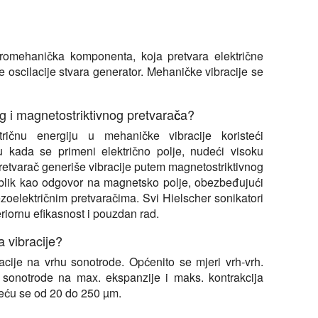
ktromehanička komponenta, koja pretvara električne
e oscilacije stvara generator. Mehaničke vibracije se
og i magnetostriktivnog pretvarača?
ktričnu energiju u mehaničke vibracije koristeći
šu kada se primeni električno polje, nudeći visoku
pretvarač generiše vibracije putem magnetostriktivnog
oblik kao odgovor na magnetsko polje, obezbeđujući
zoelektričnim pretvaračima. Svi Hielscher sonikatori
riornu efikasnost i pouzdan rad.
a vibracije?
lacije na vrhu sonotrode. Općenito se mjeri vrh-vrh.
 sonotrode na max. ekspanzije i maks. kontrakcija
reću se od 20 do 250 µm.