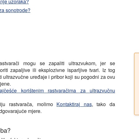
anje uzoraka?
 za sonotrode?
 rastvarači mogu se zapaliti ultrazvukom, jer se
iti zapaljive ili eksplozivne isparljive tvari. Iz tog
ti ultrazvučne uređaje i pribor koji su pogodni za ovu
jene.
ajčešće korištenim rastvaračima za ultrazvučnu
ciju rastvarača, molimo
Kontaktiraj nas
, tako da
dgovarajuće mjere.
eba?