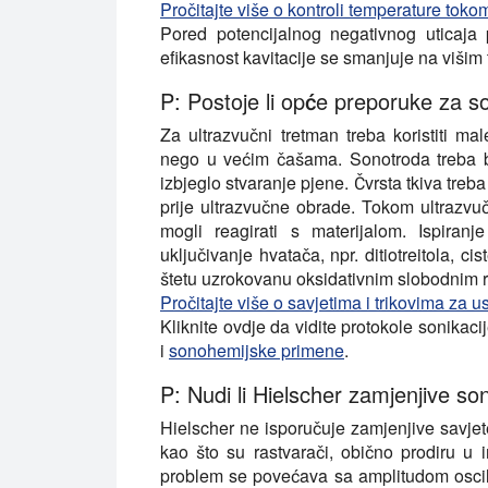
Pročitajte više o kontroli temperature tok
Pored potencijalnog negativnog uticaja 
efikasnost kavitacije se smanjuje na viši
P: Postoje li opće preporuke za s
Za ultrazvučni tretman treba koristiti mal
nego u većim čašama. Sonotroda treba b
izbjeglo stvaranje pjene. Čvrsta tkiva treba 
prije ultrazvučne obrade. Tokom ultrazvuč
mogli reagirati s materijalom. Ispiran
uključivanje hvatača, npr. ditiotreitola, c
štetu uzrokovanu oksidativnim slobodnim r
Pročitajte više o savjetima i trikovima za
Kliknite ovdje da vidite protokole sonikaci
i
sonohemijske primene
.
P: Nudi li Hielscher zamjenjive so
Hielscher ne isporučuje zamjenjive savjet
kao što su rastvarači, obično prodiru u 
problem se povećava sa amplitudom oscil