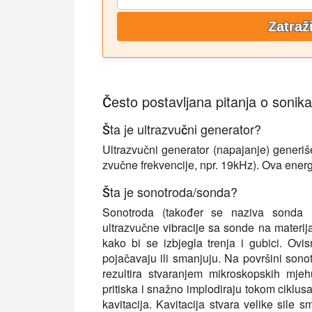
Zatraž
Često postavljana pitanja o sonika
Šta je ultrazvučni generator?
Ultrazvučni generator (napajanje) generiše
zvučne frekvencije, npr. 19kHz). Ova energ
Šta je sonotroda/sonda?
Sonotroda (također se naziva sonda 
ultrazvučne vibracije sa sonde na materijal
kako bi se izbjegla trenja i gubici. Ovi
pojačavaju ili smanjuju. Na površini sono
rezultira stvaranjem mikroskopskih mjeh
pritiska i snažno implodiraju tokom ciklus
kavitacija. Kavitacija stvara velike sile 