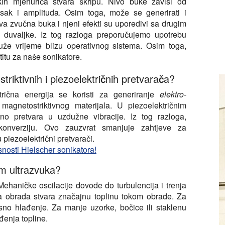
skih mjehurića stvara škripu. Nivo buke zavisi od
tisak i amplituda. Osim toga, može se generirati i
va zvučna buka i njeni efekti su uporedivi sa drugim
 duvaljke. Iz tog razloga preporučujemo upotrebu
uže vrijeme blizu operativnog sistema. Osim toga,
itu za naše sonikatore.
triktivnih i piezoelektričnih pretvarača?
trična energija se koristi za generiranje
elektro-
magnetostriktivnog materijala. U piezoelektričnim
tno pretvara u uzdužne vibracije. Iz tog razloga,
 konverziju. Ovo zauzvrat smanjuje zahtjeve za
piezoelektrični pretvarači.
asnosti Hielscher sonikatora!
om ultrazvuka?
Mehaničke oscilacije dovode do turbulencija i trenja
čna obrada stvara značajnu toplinu tokom obrade. Za
sno hlađenje. Za manje uzorke, bočice ili staklenu
đenja topline.