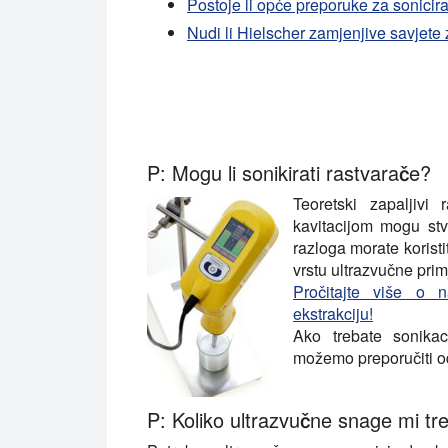
Postoje li opće preporuke za sonicir
Nudi li Hielscher zamjenjive savjete
P: Mogu li sonikirati rastvarače?
Teoretski zapaljivi
kavitacijom mogu stvor
razloga morate koristi
vrstu ultrazvučne prim
Pročitajte više o n
ekstrakciju!
Ako trebate sonika
možemo preporučiti o
P: Koliko ultrazvučne snage mi tr