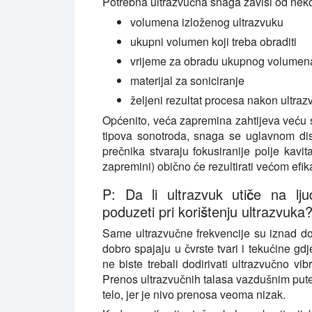
Potrebna ultrazvučna snaga zavisi od nekol
volumena izloženog ultrazvuku
ukupni volumen koji treba obraditi
vrijeme za obradu ukupnog volumen
materijal za soniciranje
željeni rezultat procesa nakon ultra
Općenito, veća zapremina zahtijeva veću s
tipova sonotroda, snaga se uglavnom dis
prečnika stvaraju fokusiranije polje kavita
zapremini) obično će rezultirati većom efi
P: Da li ultrazvuk utiče na lj
poduzeti pri korištenju ultrazvuka
Same ultrazvučne frekvencije su iznad dom
dobro spajaju u čvrste tvari i tekućine gd
ne biste trebali dodirivati ultrazvučno vib
Prenos ultrazvučnih talasa vazdušnim pu
telo, jer je nivo prenosa veoma nizak.