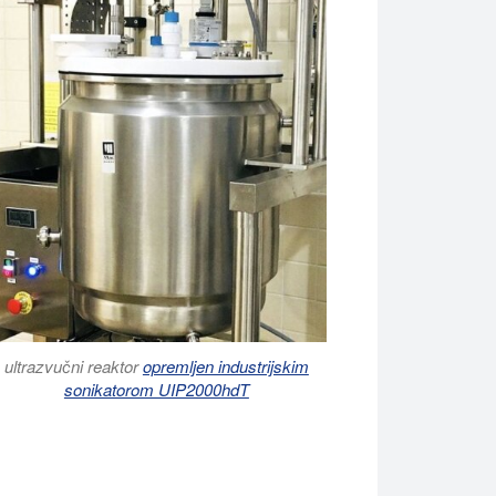
ultrazvučni reaktor
opremljen industrijskim
sonikatorom UIP2000hdT