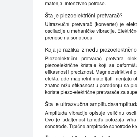
materijal intenzivno potrese.
Šta je piezoelektrični pretvarač?
Ultrazvučni pretvarač (konverter) je ele
oscilacije u mehaničke vibracije. Električn
prenose na sonotrodu.
Koja je razlika između piezoelektričn
Piezoelektrični pretvarač pretvara ele
piezoelektrične kristale koji se deformi
efikasnost i preciznost. Magnetostriktivni 
efekta, gde magnetni materijali menjaju 
znatno nižu efikasnost u poređenju sa pie
koriste piezo-električne pretvarače za supe
Šta je ultrazvučna amplituda/amplitud
Amplituda vibracije opisuje veličinu osci
Ovo je udaljenost između položaja vrha
sonotrode. Tipične amplitude sonotrode k