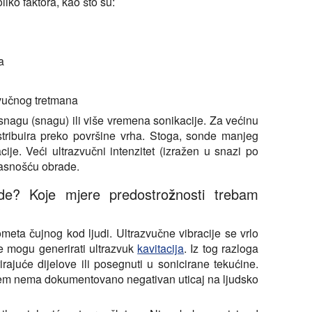
iko faktora, kao što su:
a
zvučnog tretmana
nagu (snagu) ili više vremena sonikacije. Za većinu
tribuira preko površine vrha. Stoga, sonde manjeg
cije. Veći ultrazvučni intenzitet (izražen u snazi po
kasnošću obrade.
ude? Koje mjere predostrožnosti trebam
?
eta čujnog kod ljudi. Ultrazvučne vibracije se vrlo
je mogu generirati ultrazvuk
kavitacija
. Iz tog razloga
rirajuće dijelove ili posegnuti u sonicirane tekućine.
tem nema dokumentovano negativan uticaj na ljudsko