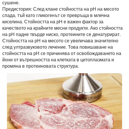
сушене.
Предистория: След клане стойността на рН на месото
спада, тъй като гликогенът се превръща в млечна
киселина. Стойността на рН е важен фактор за
качеството на крайните месни продукти. Ако стойността
на рН падне твърде ниско, протеините се денатурират.
Стойността на рН на месото се увеличава значително
след ултразвуковото лечение. Това повишаване на
стойността на рН се причинява от освобождаването на
йони от вътрешността на клетката в цитоплазмата и
промяна в протеиновата структура.