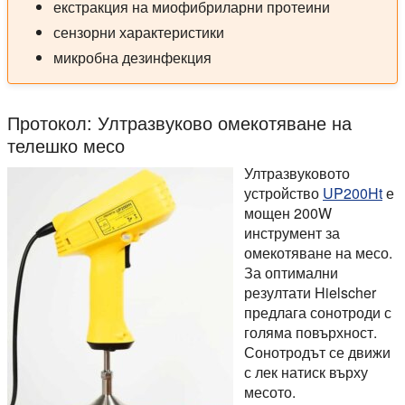
екстракция на миофибриларни протеини
сензорни характеристики
микробна дезинфекция
Протокол: Ултразвуково омекотяване на
телешко месо
Ултразвуковото
устройство
UP200Ht
е
мощен 200W
инструмент за
омекотяване на месо.
За оптимални
резултати Hielscher
предлага сонотроди с
голяма повърхност.
Сонотродът се движи
с лек натиск върху
месото.