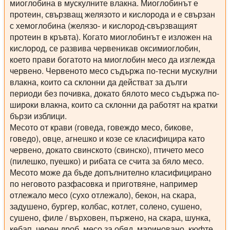
миоглобина в мускулните влакна. Миоглобинът е
протеин, свързващ желязото и кислорода и е свързан
с хемоглобина (желязо- и кислород-свързващият
протеин в кръвта). Когато миоглобинът е изложен на
кислород, се развива червеникав оксимиоглобин,
което прави богатото на миоглобин месо да изглежда
червено. Червеното месо съдържа по-тесни мускулни
влакна, които са склонни да действат за дълги
периоди без почивка, докато бялото месо съдържа по-
широки влакна, които са склонни да работят на кратки
бързи изблици.
Месото от крави (говеда, говеждо месо, бикове,
говедо), овце, агнешко и козе се класифицира като
червено, докато свинското (свинско), птичето месо
(пилешко, пуешко) и рибата се счита за бяло месо.
Месото може да бъде допълнително класифицирано
по неговото разфасовка и приготвяне, например
отлежало месо (сухо отлежало), бекон, на скара,
задушено, бургер, колбас, котлет, солено, сушено,
сушено, филе / върховен, пържено, на скара, шунка,
кебап, черен дроб, месо за обяд, мариновано, кюфте,