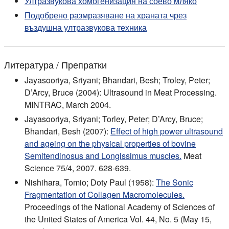
Ултразвукова хомогенизация на соево мляко
Подобрено размразяване на храната чрез
въздушна ултразвукова техника
Литература / Препратки
Jayasooriya, Sriyani; Bhandari, Besh; Troley, Peter;
D’Arcy, Bruce (2004): Ultrasound in Meat Processing.
MINTRAC, March 2004.
Jayasooriya, Sriyani; Torley, Peter; D’Arcy, Bruce;
Bhandari, Besh (2007):
Effect of high power ultrasound
and ageing on the physical properties of bovine
Semitendinosus and Longissimus muscles.
Meat
Science 75/4, 2007. 628-639.
Nishihara, Tomio; Doty Paul (1958):
The Sonic
Fragmentation of Collagen Macromolecules.
Proceedings of the National Academy of Sciences of
the United States of America Vol. 44, No. 5 (May 15,