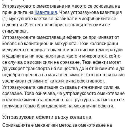
Ултразвуковото омекотяване на месото се основава на
принципите на
Кавитация
. Чрез ултразвукова кавитация
(1) мускулните клетки се разбиват и миофибрилите се
отделят и (2) естествено присъстващите ензими се
стимулират.
Ултразвуковите омекотяващи ефекти се причиняват от
колапс на кавитационни мехурчета. Тези колапсиращи
мехурчета генерират локално много високи температури
и ударни вълни под налягане, както и микропоток, който
се случва с високи сили на срязване. Тези ефекти могат
да ускорят транспорта на вещества до и от ензимите и да
подобрят преноса на маса в ензимите, като по този начин
увеличават ензимите’ каталитична ефективност.
Ултразвуковата кавитация създава интензивни сили на
срязване. Това означава, че ултразвуковото омекотяване
и физикохимичната промяна на структурата на месото се
получават само благодарение на механични ефекти.
Ултразвукови ефекти върху колагена
Соникацията е механичен метод за омекотяване на