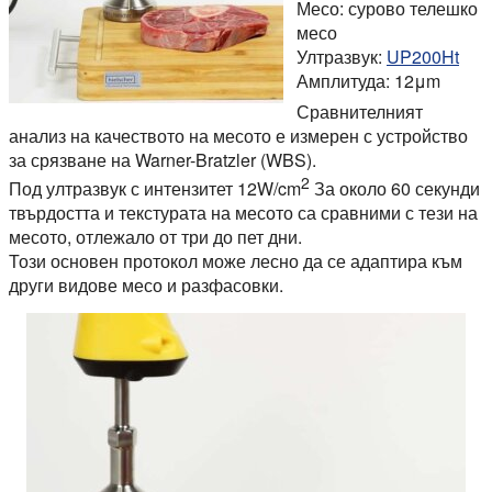
Месо: сурово телешко
месо
Ултразвук:
UP200Ht
Амплитуда: 12μm
Сравнителният
анализ на качеството на месото е измерен с устройство
за срязване на Warner-Bratzler (WBS).
2
Под ултразвук с интензитет 12W/cm
За около 60 секунди
твърдостта и текстурата на месото са сравними с тези на
месото, отлежало от три до пет дни.
Този основен протокол може лесно да се адаптира към
други видове месо и разфасовки.