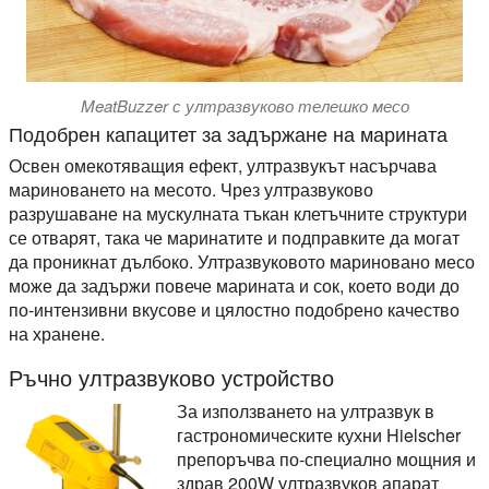
MeatBuzzer с ултразвуково телешко месо
Подобрен капацитет за задържане на марината
Освен омекотяващия ефект, ултразвукът насърчава
мариноването на месото. Чрез ултразвуково
разрушаване на мускулната тъкан клетъчните структури
се отварят, така че маринатите и подправките да могат
да проникнат дълбоко. Ултразвуковото мариновано месо
може да задържи повече марината и сок, което води до
по-интензивни вкусове и цялостно подобрено качество
на хранене.
Ръчно ултразвуково устройство
За използването на ултразвук в
гастрономическите кухни Hielscher
препоръчва по-специално мощния и
здрав 200W ултразвуков апарат