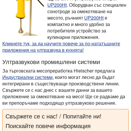
UP200Ht
. Оборудван със специален
сонотроде за омекотяване на
месото, ръчният
UP200Ht
е
компактно и много удобно за
потребителя устройство за
кулинарни приложения.
Кликнете тук, за да научите повече за по-нататъшните
приложения на ултразвука в кухнята!
Ултразвукови промишлени системи
За търговската месопреработка Hielscher предлага
Индустриални системи
, които могат лесно да бъдат
интегрирани в съществуващи производствени линии.
Свържете се с нас днес с вашите данни за вашето
приложение за омекотяване на месо! Ще се радваме да
ви препоръчаме подходящо ултразвуково решение.
Свържете се с нас! / Попитайте ни!
Поискайте повече информация