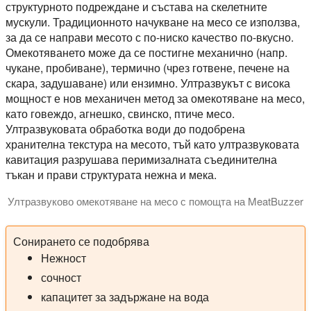
структурното подреждане и състава на скелетните
мускули. Традиционното начукване на месо се използва,
за да се направи месото с по-ниско качество по-вкусно.
Омекотяването може да се постигне механично (напр.
чукане, пробиване), термично (чрез готвене, печене на
скара, задушаване) или ензимно. Ултразвукът с висока
мощност е нов механичен метод за омекотяване на месо,
като говеждо, агнешко, свинско, птиче месо.
Ултразвуковата обработка води до подобрена
хранителна текстура на месото, тъй като ултразвуковата
кавитация разрушава перимизалната съединителна
тъкан и прави структурата нежна и мека.
Ултразвуково омекотяване на месо с помощта на MeatBuzzer
Hielscher MeatBuzzer е ултразвуково устройство за омеко
Сонирането се подобрява
Нежност
сочност
капацитет за задържане на вода