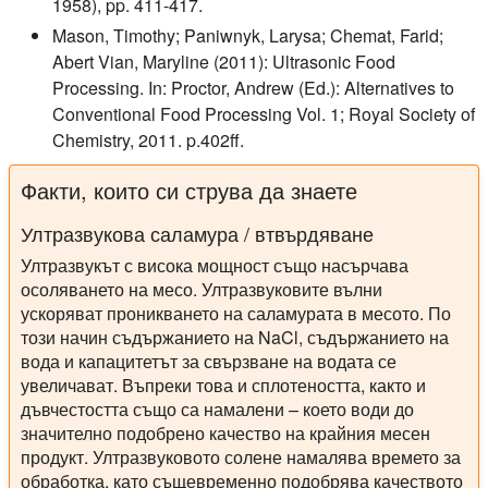
1958), pp. 411-417.
Mason, Timothy; Paniwnyk, Larysa; Chemat, Farid;
Abert Vian, Maryline (2011): Ultrasonic Food
Processing. In: Proctor, Andrew (Ed.): Alternatives to
Conventional Food Processing Vol. 1; Royal Society of
Chemistry, 2011. p.402ff.
Факти, които си струва да знаете
Ултразвукова саламура / втвърдяване
Ултразвукът с висока мощност също насърчава
осоляването на месо. Ултразвуковите вълни
ускоряват проникването на саламурата в месото. По
този начин съдържанието на NaCl, съдържанието на
вода и капацитетът за свързване на водата се
увеличават. Въпреки това и сплотеността, както и
дъвчестостта също са намалени – което води до
значително подобрено качество на крайния месен
продукт. Ултразвуковото солене намалява времето за
обработка, като същевременно подобрява качеството