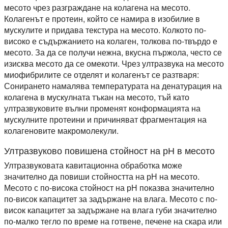
месото чрез разграждане на колагена на месото.
Колагенът е протеин, който се намира в изобилие в
мускулите и придава текстура на месото. Колкото по-
високо е съдържанието на колаген, толкова по-твърдо е
месото. За да се получи нежна, вкусна пържола, често се
изисква месото да се омекоти. Чрез ултразвука на месото
миофибрилите се отделят и колагенът се разтваря:
Сонирането намалява температурата на денатурация на
колагена в мускулната тъкан на месото, тъй като
ултразвуковите вълни променят конформацията на
мускулните протеини и причиняват фрагментация на
колагеновите макромолекули.
Ултразвуково повишена стойност на рН в месото
Ултразвуковата кавитационна обработка може
значително да повиши стойността на рН на месото.
Месото с по-висока стойност на рН показва значително
по-висок капацитет за задържане на влага. Месото с по-
висок капацитет за задържане на влага губи значително
по-малко тегло по време на готвене, печене на скара или