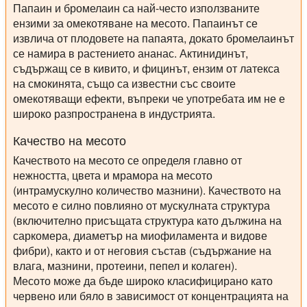
Папаин и бромелаин са най-често използваните
ензими за омекотяване на месото. Папаинът се
извлича от плодовете на папаята, докато бромелаинът
се намира в растението ананас. Актинидинът,
съдържащ се в кивито, и фицинът, ензим от латекса
на смокинята, също са известни със своите
омекотяващи ефекти, въпреки че употребата им не е
широко разпространена в индустрията.
Качество на месото
Качеството на месото се определя главно от
нежността, цвета и мрамора на месото
(интрамускулно количество мазнини). Качеството на
месото е силно повлияно от мускулната структура
(включително присъщата структура като дължина на
саркомера, диаметър на миофиламента и видове
фибри), както и от неговия състав (съдържание на
влага, мазнини, протеини, пепел и колаген).
Месото може да бъде широко класифицирано като
червено или бяло в зависимост от концентрацията на