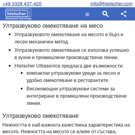
+49 3328 437-420
info@hielscher.com
Ултразвуково омекотяване на месо
Ултразвуковото омекотяване на месото е бърз и
лесен механичен метод.
Ултразвуковото омекотяване се използва успешно
в кухни и промишлени производствени линии.
Hielscher Ultrasonics предлага две възможности:
компактни ултразвукови уреди за лесно и
удобно омекотяване в ресторантите.
Високомощни ултразвукови системи за
интегриране в промишлени производствени
линии.
Ултразвуково омекотяване
Нежността е най-важната качествена характеристика на
месото. Нежността на месото се влияе от състава,