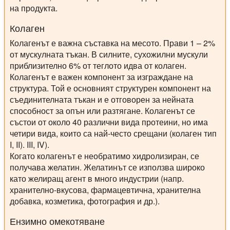
на продукта.
Колаген
Колагенът е важна съставка на месото. Прави 1 – 2%
от мускулната тъкан. В силните, сухожилни мускули
приблизително 6% от теглото идва от колаген.
Колагенът е важен компонент за изграждане на
структура. Той е основният структурен компонент на
съединителната тъкан и е отговорен за нейната
способност за опън или разтягане. Колагенът се
състои от около 40 различни вида протеини, но има
четири вида, които са най-често срещани (колаген тип
I, II). III, IV).
Когато колагенът е необратимо хидролизиран, се
получава желатин. Желатинът се използва широко
като желиращ агент в много индустрии (напр.
хранително-вкусова, фармацевтична, хранителна
добавка, козметика, фотография и др.).
Ензимно омекотяване