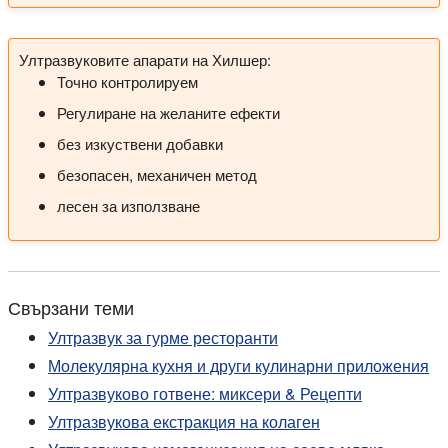
Ултразвуковите апарати на Хилшер:
Точно контролируем
Регулиране на желаните ефекти
без изкуствени добавки
безопасен, механичен метод
лесен за използване
Свързани теми
Ултразвук за гурме ресторанти
Молекулярна кухня и други кулинарни приложения
Ултразвуково готвене: миксери & Рецепти
Ултразвукова екстракция на колаген