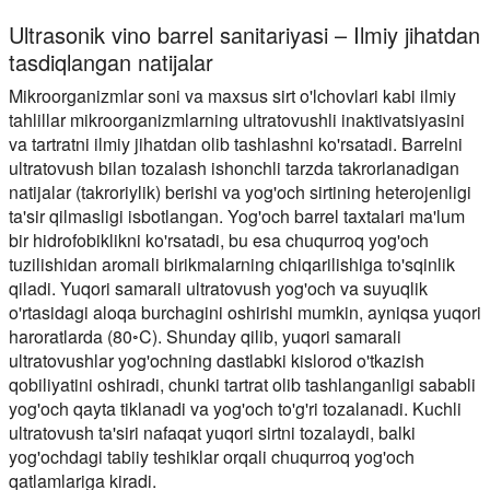
Ultrasonik vino barrel sanitariyasi – Ilmiy jihatdan
tasdiqlangan natijalar
Mikroorganizmlar soni va maxsus sirt o'lchovlari kabi ilmiy
tahlillar mikroorganizmlarning ultratovushli inaktivatsiyasini
va tartratni ilmiy jihatdan olib tashlashni ko'rsatadi. Barrelni
ultratovush bilan tozalash ishonchli tarzda takrorlanadigan
natijalar (takroriylik) berishi va yog'och sirtining heterojenligi
ta'sir qilmasligi isbotlangan. Yog'och barrel taxtalari ma'lum
bir hidrofobiklikni ko'rsatadi, bu esa chuqurroq yog'och
tuzilishidan aromali birikmalarning chiqarilishiga to'sqinlik
qiladi. Yuqori samarali ultratovush yog'och va suyuqlik
o'rtasidagi aloqa burchagini oshirishi mumkin, ayniqsa yuqori
haroratlarda (80◦C). Shunday qilib, yuqori samarali
ultratovushlar yog'ochning dastlabki kislorod o'tkazish
qobiliyatini oshiradi, chunki tartrat olib tashlanganligi sababli
yog'och qayta tiklanadi va yog'och to'g'ri tozalanadi. Kuchli
ultratovush ta'siri nafaqat yuqori sirtni tozalaydi, balki
yog'ochdagi tabiiy teshiklar orqali chuqurroq yog'och
qatlamlariga kiradi.