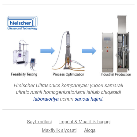
Hielscher Ultrasonics kompaniyasi yuqori samarali
ultratovushli homogenizatorlarni ishlab chiqaradi
laboratoriya
uchun
sanoat hajmi.
Sayt xaritasi
Imprint & Mualliflik huquqi
Maxfiylik siyosati
Aloqa