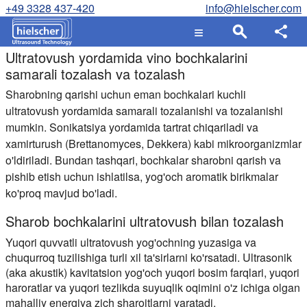
+49 3328 437-420
info@hielscher.com
Ultratovush yordamida vino bochkalarini
samarali tozalash va tozalash
Sharobning qarishi uchun eman bochkalari kuchli
ultratovush yordamida samarali tozalanishi va tozalanishi
mumkin. Sonikatsiya yordamida tartrat chiqariladi va
xamirturush (Brettanomyces, Dekkera) kabi mikroorganizmlar
o'ldiriladi. Bundan tashqari, bochkalar sharobni qarish va
pishib etish uchun ishlatilsa, yog'och aromatik birikmalar
ko'proq mavjud bo'ladi.
Sharob bochkalarini ultratovush bilan tozalash
Yuqori quvvatli ultratovush yog'ochning yuzasiga va
chuqurroq tuzilishiga turli xil ta'sirlarni ko'rsatadi. Ultrasonik
(aka akustik) kavitatsion yog'och yuqori bosim farqlari, yuqori
haroratlar va yuqori tezlikda suyuqlik oqimini o'z ichiga olgan
mahalliy energiya zich sharoitlarni yaratadi.