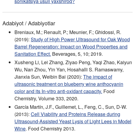
sonikatsiya usuli yaxshiroq?
Adabiyot / Adabiyotlar
Breniaux, M.; Renault, P.; Meunier, F.; Ghidossi, R.
(2019):
Study of High Power Ultrasound for Oak Wood
Barrel Regeneration: Impact on Wood Properties and
Sanitation Effect.
Beverages, 5, 10; 2019.
Xusheng Li, Lei Zhang, Ziyao Peng, Yaqi Zhao, Kaiyun
Wu, Nan Zhou, Yin Yan, Hosahalli S. Ramaswamy,
Jianxia Sun, Weibin Bai (2020):
The impact of
ultrasonic treatment on blueberry wine anthocyanin
color and its In-vitro anti-oxidant capacity.
Food
Chemistry, Volume 333, 2020.
García Martín, J.F., Guillemet, L., Feng, C., Sun, D-W.
(2013):
Cell Viability and Proteins Release during
Ultrasound-Assisted Yeast Lysis of Light Lees in Model
Wine
. Food Chemistry 2013.