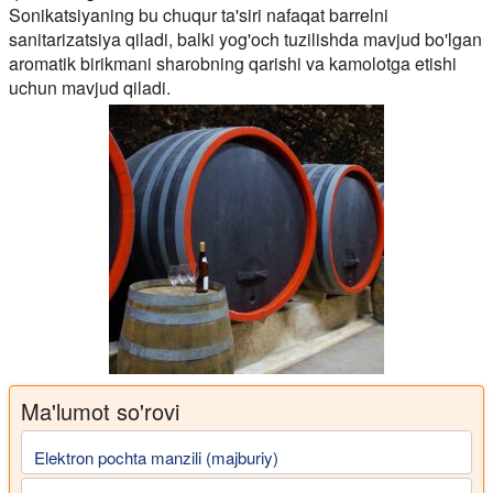
Sonikatsiyaning bu chuqur ta'siri nafaqat barrelni
sanitarizatsiya qiladi, balki yog'och tuzilishda mavjud bo'lgan
aromatik birikmani sharobning qarishi va kamolotga etishi
uchun mavjud qiladi.
Ma'lumot so'rovi
Elektron pochta manzili (majburiy)