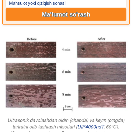
Mahsulot yoki qiziqish sohasi
Ma'lumot so'rash
Ultrasonik davolashdan oldin (chapda) va keyin (o'ngda)
tartratni olib tashlash misollari (
UIP4000hdT
, 60ºC).