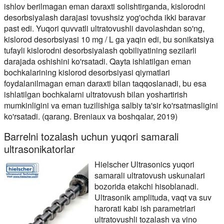
ishlov berilmagan eman daraxti solishtirganda, kislorodni
desorbsiyalash darajasi tovushsiz yog'ochda ikki baravar
past edi. Yuqori quvvatli ultratovushli davolashdan so'ng,
kislorod desorbsiyasi 10 mg / L ga yaqin edi, bu sonikatsiya
tufayli kislorodni desorbsiyalash qobiliyatining sezilarli
darajada oshishini ko'rsatadi. Qayta ishlatilgan eman
bochkalarining kislorod desorbsiyasi qiymatlari
foydalanilmagan eman daraxti bilan taqqoslanadi, bu esa
ishlatilgan bochkalarni ultratovush bilan yoshartirish
mumkinligini va eman tuzilishiga salbiy ta'sir ko'rsatmasligini
ko'rsatadi. (qarang. Breniaux va boshqalar, 2019)
Barrelni tozalash uchun yuqori samarali
ultrasonikatorlar
Hielscher Ultrasonics yuqori
samarali ultratovush uskunalari
bozorida etakchi hisoblanadi.
Ultrasonik amplituda, vaqt va suv
harorati kabi ish parametrlari
ultratovushli tozalash va vino