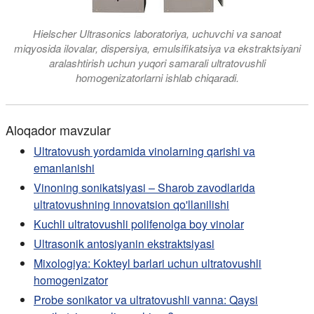
Hielscher Ultrasonics laboratoriya, uchuvchi va sanoat
miqyosida ilovalar, dispersiya, emulsifikatsiya va ekstraktsiyani
aralashtirish uchun yuqori samarali ultratovushli
homogenizatorlarni ishlab chiqaradi.
Aloqador mavzular
Ultratovush yordamida vinolarning qarishi va
emanlanishi
Vinoning sonikatsiyasi – Sharob zavodlarida
ultratovushning innovatsion qo'llanilishi
Kuchli ultratovushli polifenolga boy vinolar
Ultrasonik antosiyanin ekstraktsiyasi
Mixologiya: Kokteyl barlari uchun ultratovushli
homogenizator
Probe sonikator va ultratovushli vanna: Qaysi