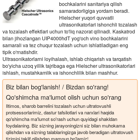
bochkalarini sanitariya qilish
samaradorligiga yordam beradi.
Hielscher yuqori quvvatli
ultrasonikatorlari ishonchli tozalash
va tozalash effektlari uchun to'liq nazorat qilinadi. Kaskatrod
bilan jihozlangan UIP4000hdT yog'och vino bochkalarini
samarali va tez chuqur tozalash uchun ishlatiladigan eng
tipik o'rnatishdir.
Ultrasonikatorlarni loyihalash, ishlab chiqarish va tarqatish
bo'yicha uzoq yillik tajribaga ega Hielscher ultrasonikatorlari
ishlash, mustahkamlik va ishonchlilik bilan mashhur.
Biz bilan bog'lanish! / Bizdan so'rang!
Qo'shimcha ma'lumot olish uchun so'rang
Iltimos, sharob barrelini tozalash uchun ultratovushli
protsessorlarimiz, dastur tafsilotlari va narxlari haqida
qo'shimcha ma'lumot so'rash uchun quyidagi shakldan
foydalaning. Biz sizning jarayoningizni siz bilan muhokama
qilishdan va sizning talablaringizga javob beradigan ultratovush
tizimini taklif qilishdan mamnun bo'lamiz!