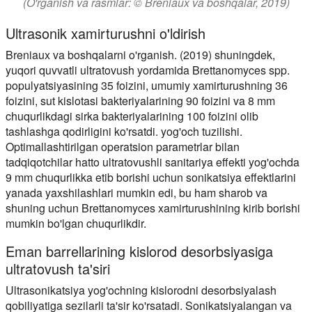
(O'rganish va rasmlar: © Breniaux va boshqalar, 2019)
Ultrasonik xamirturushni o'ldirish
Breniaux va boshqalarni o'rganish. (2019) shuningdek,
yuqori quvvatli ultratovush yordamida Brettanomyces spp.
populyatsiyasining 35 foizini, umumiy xamirturushning 36
foizini, sut kislotasi bakteriyalarining 90 foizini va 8 mm
chuqurlikdagi sirka bakteriyalarining 100 foizini olib
tashlashga qodirligini ko'rsatdi. yog'och tuzilishi.
Optimallashtirilgan operatsion parametrlar bilan
tadqiqotchilar hatto ultratovushli sanitariya effekti yog'ochda
9 mm chuqurlikka etib borishi uchun sonikatsiya effektlarini
yanada yaxshilashlari mumkin edi, bu ham sharob va
shuning uchun Brettanomyces xamirturushining kirib borishi
mumkin bo'lgan chuqurlikdir.
Eman barrellarining kislorod desorbsiyasiga
ultratovush ta'siri
Ultrasonikatsiya yog'ochning kislorodni desorbsiyalash
qobiliyatiga sezilarli ta'sir ko'rsatadi. Sonikatsiyalangan va