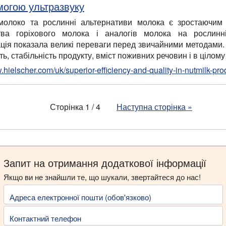
могою ультразвуку
молоко та рослинні альтернативи молока є зростаючим 
тва горіхового молока і аналогів молока на рослинні
ація показала великі переваги перед звичайними методами. 
ь, стабільність продукту, вміст поживних речовин і в цілом
.hielscher.com/uk/superior-efficiency-and-quality-in-nutmilk-pro
Сторінка 1 / 4
Наступна сторінка
»
Запит на отримання додаткової інформації
Якщо ви не знайшли те, що шукали, звертайтеся до нас!
Адреса електронної пошти (обов'язково)
Контактний телефон