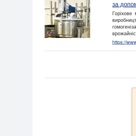
за допо
Горіхове 
виробниц
гомогеніз
врожайніст
https://www