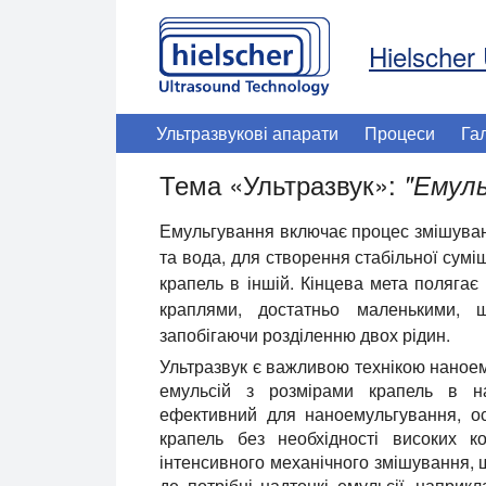
Hielscher 
Ультразвукові апарати
Процеси
Га
Тема «Ультразвук»:
"
Емуль
Емульгування включає процес змішуванн
та вода, для створення стабільної суміш
крапель в іншій. Кінцева мета полягає
краплями, достатньо маленькими, 
запобігаючи розділенню двох рідин.
Ультразвук є важливою технікою наноем
емульсій з розмірами крапель в на
ефективний для наноемульгування, ос
крапель без необхідності високих к
інтенсивного механічного змішування, 
де потрібні надтонкі емульсії, наприк