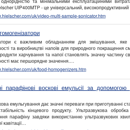
однорідністю та мінімальними експлуатаційними витрат
elscher UIP400MTP - це універсальний, високопродуктивни
w.hielscher.com/uk/video-multi-sample-sonicator.htm
гомогенізатори
затори є важливим обладнанням для змішування, яке 
ості та виробництві напоїв для природного покращення смак
родукти харчування та напої становлять значну частину сві
ьності має першорядне значення.…
w.hielscher.com/uk/food-homogenizers.htm
ні парафінові воскові емульсії за допомогою 
кова емульгування дає значні переваги при приготуванні ст
стабільність кінцевого продукту. Ультразвукова оброб
ння парафіну завдяки використанню ультразвукових хвил
ї кавітації…