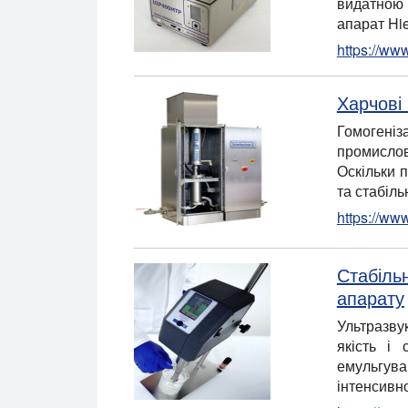
видатною 
апарат Hi
https://ww
Харчові 
Гомогені
промислов
Оскільки п
та стабіл
https://ww
Стабіль
апарату
Ультразву
якість і 
емульгува
інтенсивно