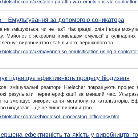
w.hielscher.com/uk/stable-paraffin-wax-emulsions-via-sonication
 – Емульгування за допомогою соникатора
да не змішуються, чи не так? Насправді, олія і вода можу
ку. Майонез є яскравим прикладом емульсії в кулінарних 
олегшує виробництво стабільного, вершкового та…
w.hielscher.com/uk/mayonnaise-emulsification-using-a-sonicator
вук підвищує ефективність процесу біодизеля
кові змішувальні реактори Hielscher покращують процес 
окі результати переетерифікації за менший час. Ультра
і та зменшує використання метанолу та каталізаторів. Е
во біодизеля – це не лише виробництво…
w.hielscher.com/uk/biodiesel_processing_efficiency.htm
ершена ефективність та якість у виробництві г