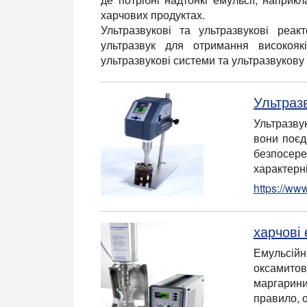
харчових продуктах.
Ультразвукові та ультразвукові реак
ультразвук для отримання високояк
ультразвукові системи та ультразвукову
Ультраз
Ультразву
вони поєд
безпосеред
характерн
https://ww
харчові
Емульсійн
оксамитов
маргарини 
правило, о