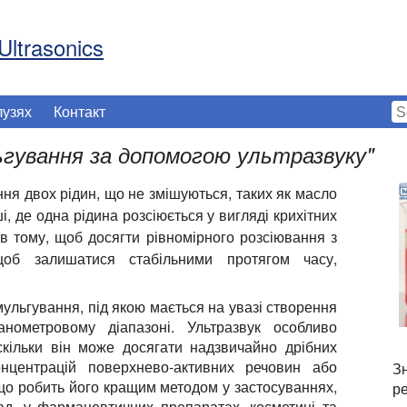
Ultrasonics
лузях
Контакт
гування за допомогою ультразвуку
"
я двох рідин, що не змішуються, таких як масло
і, де одна рідина розсіюється у вигляді крихітних
 в тому, щоб досягти рівномірного розсіювання з
щоб залишатися стабільними протягом часу,
ульгування, під якою мається на увазі створення
нометровому діапазоні. Ультразвук особливо
кільки він може досягати надзвичайно дрібних
онцентрацій поверхнево-активних речовин або
З
що робить його кращим методом у застосуваннях,
ре
лад, у фармацевтичних препаратах, косметиці та