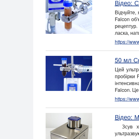
Відео: 
Відчуйте, 
Falcon об
рецептур.
ласка, нат
https://ww
50 мл С
Цей ультр
пробірки 
інтенсивн
Falcon. Ц
https://ww
Відео: 
Зсув хро
ультразву