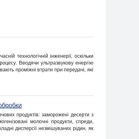
асній технологічній інженерії, оскільки
роцесу. Вводячи ультразвукову енергію
вають проміжні втрати при передачі, які
 обробки
рчових продуктів: заморожені десерти з
огенізовані молочні продукти, спреди,
кладні дисперсії незмішуваних рідин, як