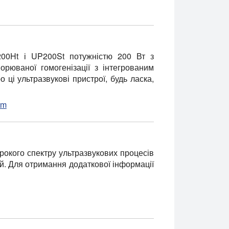
200Ht і UP200St потужністю 200 Вт з
рюваної гомогенізації з інтегрованим
ці ультразвукові пристрої, будь ласка,
tm
рокого спектру ультразвукових процесів
ій. Для отримання додаткової інформації