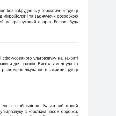
ння без забруднень у герметичній трубці
 мікробіології та закінчуючи розробкою
ий ультразвуковий апарат Falcon, будь
і сфокусованого ультразвуку на закриті
акони для зразків. Висока амплітуда та
рівномірне лікування в закритій трубці
ною стабільністю. Багатовибірковий
ультразвуку з коротким часом обробки,