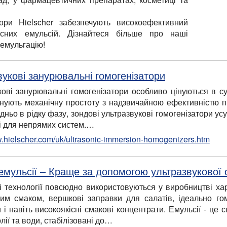
тори Hielscher забезпечують високоефективний
існих емульсій. Дізнайтеся більше про наші
 емульгацію!
вукові занурювальні гомогенізатори
кові занурювальні гомогенізатори особливо цінуються в суч
нують механічну простоту з надзвичайною ефективністю п
ньо в рідку фазу, зондові ультразвукові гомогенізатори усу
і для непрямих систем.…
w.hielscher.com/uk/ultrasonic-immersion-homogenizers.htm
 емульсії – Краще за допомогою ультразвукової
і технології повсюдно використовуються у виробництві ха
им смаком, вершкові заправки для салатів, ідеально гом
і навіть високоякісні смакові концентрати. Емульсії - це с
лії та води, стабілізовані до…