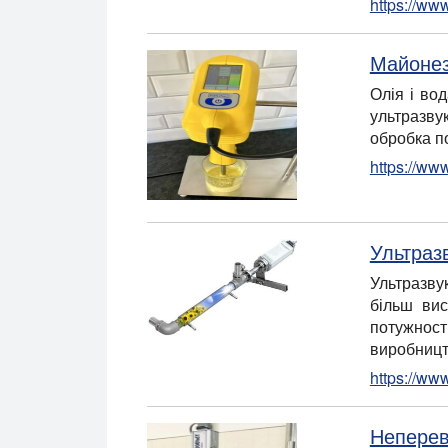
https://ww
Майонез
Олія і во
ультразву
обробка п
https://ww
Ультраз
Ультразву
більш вис
потужност
виробницт
https://ww
Неперев