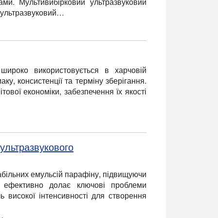
ами. Мультивибірковий ультразвуковий
й ультразвуковий…
широко використовується в харчовій
у, консистенції та терміну зберігання.
тової економіки, забезпечення їх якості
ультразвукового
абільних емульсій парафіну, підвищуючи
ка ефективно долає ключові проблеми
ь високої інтенсивності для створення