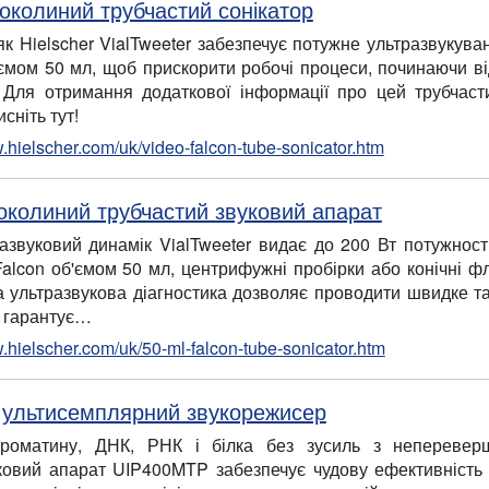
Соколиний трубчастий сонікатор
як Hielscher VialTweeter забезпечує потужне ультразвукува
'ємом 50 мл, щоб прискорити робочі процеси, починаючи від
 Для отримання додаткової інформації про цей трубчаст
исніть тут!
w.hielscher.com/uk/video-falcon-tube-sonicator.htm
околиний трубчастий звуковий апарат
азвуковий динамік VialTweeter видає до 200 Вт потужност
Falcon об'ємом 50 мл, центрифужні пробірки або конічні фл
а ультразвукова діагностика дозволяє проводити швидке та 
е гарантує…
w.hielscher.com/uk/50-ml-falcon-tube-sonicator.htm
Мультисемплярний звукорежисер
матину, ДНК, РНК і білка без зусиль з непереверше
ковий апарат UIP400MTP забезпечує чудову ефективність 