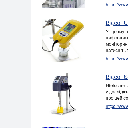
https://ww
Відео: 
У цьому в
цифровим 
моніторин
натисніть 
https://ww
Відео: S
Hielscher
у дослідж
про цей со
https://ww