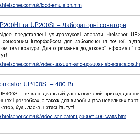
w.hielscher.com/uk/food-emulsion.htm
UP200Ht та UP200St – Лабораторні сонатори
ідео представлені ультразвукові апарати Hielscher UP
сенсорним інтерфейсом для забезпечення точної, відтво
гом температури. Для отримання додаткової інформації про 
тут!
w.hielscher.com/uk/video-up200ht-and-up200st-lab-sonicators.h
onicator UP400St – 400 Вт
 UP400St - це ваш ідеальний ультразвуковий прилад для ши
еннях і розробках, а також для виробництва невеликих парт
катор, будь ласка, натисніть тут!
w.hielscher.com/uk/video-sonicator-up400st-400-watts.htm