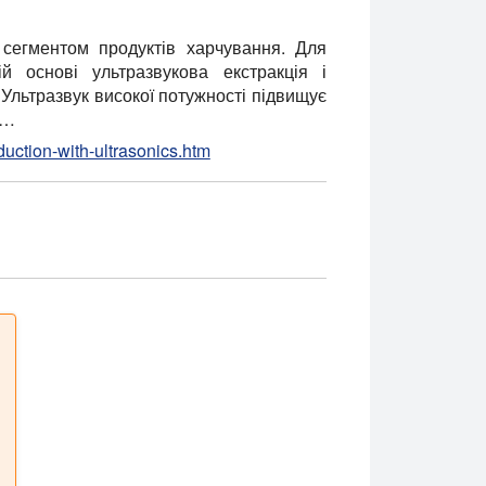
сегментом продуктів харчування. Для
й основі ультразвукова екстракція і
Ультразвук високої потужності підвищує
у…
duction-with-ultrasonics.htm