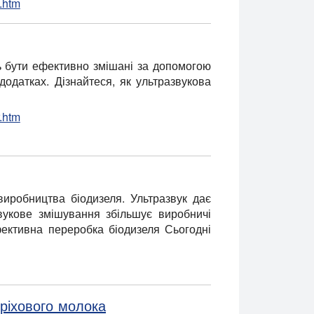
.htm
ть бути ефективно змішані за допомогою
додатках. Дізнайтеся, як ультразвукова
.htm
виробництва біодизеля. Ультразвук дає
звукове змішування збільшує виробничі
фективна переробка біодизеля Сьогодні
оріхового молока