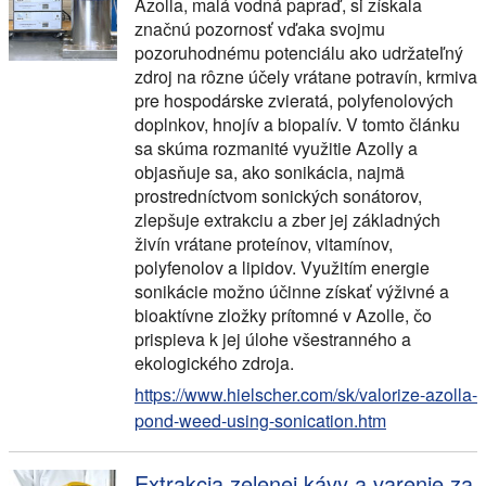
Azolla, malá vodná papraď, si získala
značnú pozornosť vďaka svojmu
pozoruhodnému potenciálu ako udržateľný
zdroj na rôzne účely vrátane potravín, krmiva
pre hospodárske zvieratá, polyfenolových
doplnkov, hnojív a biopalív. V tomto článku
sa skúma rozmanité využitie Azolly a
objasňuje sa, ako sonikácia, najmä
prostredníctvom sonických sonátorov,
zlepšuje extrakciu a zber jej základných
živín vrátane proteínov, vitamínov,
polyfenolov a lipidov. Využitím energie
sonikácie možno účinne získať výživné a
bioaktívne zložky prítomné v Azolle, čo
prispieva k jej úlohe všestranného a
ekologického zdroja.
https://www.hielscher.com/sk/valorize-azolla-
pond-weed-using-sonication.htm
Extrakcia zelenej kávy a varenie za