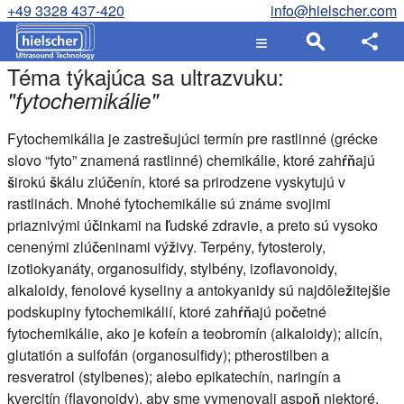
+49 3328 437-420
info@hielscher.com
Téma týkajúca sa ultrazvuku:
"
fytochemikálie
"
Fytochemikália je zastrešujúci termín pre rastlinné (grécke
slovo “fyto” znamená rastlinné) chemikálie, ktoré zahŕňajú
širokú škálu zlúčenín, ktoré sa prirodzene vyskytujú v
rastlinách. Mnohé fytochemikálie sú známe svojimi
priaznivými účinkami na ľudské zdravie, a preto sú vysoko
cenenými zlúčeninami výživy. Terpény, fytosteroly,
izotiokyanáty, organosulfidy, stylbény, izoflavonoidy,
alkaloidy, fenolové kyseliny a antokyanidy sú najdôležitejšie
podskupiny fytochemikálií, ktoré zahŕňajú početné
fytochemikálie, ako je kofeín a teobromín (alkaloidy); alicín,
glutatión a sulfofán (organosulfidy); ptherostilben a
resveratrol (stylbenes); alebo epikatechín, naringín a
kvercitín (flavonoidy), aby sme vymenovali aspoň niektoré.