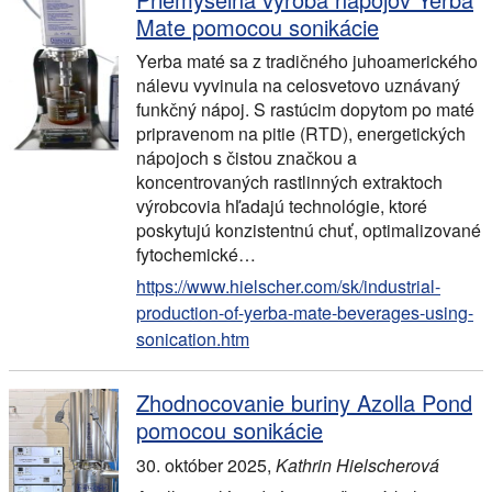
Mate pomocou sonikácie
Yerba maté sa z tradičného juhoamerického
nálevu vyvinula na celosvetovo uznávaný
funkčný nápoj. S rastúcim dopytom po maté
pripravenom na pitie (RTD), energetických
nápojoch s čistou značkou a
koncentrovaných rastlinných extraktoch
výrobcovia hľadajú technológie, ktoré
poskytujú konzistentnú chuť, optimalizované
fytochemické…
https://www.hielscher.com/sk/industrial-
production-of-yerba-mate-beverages-using-
sonication.htm
Zhodnocovanie buriny Azolla Pond
pomocou sonikácie
30. október 2025
,
Kathrin Hielscherová