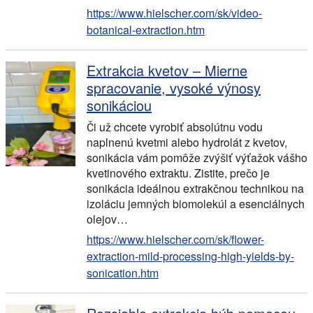
https://www.hielscher.com/sk/video-
botanical-extraction.htm
Extrakcia kvetov – Mierne
spracovanie, vysoké výnosy
sonikáciou
Či už chcete vyrobiť absolútnu vodu
naplnenú kvetmi alebo hydrolát z kvetov,
sonikácia vám pomôže zvýšiť výťažok vášho
kvetinového extraktu. Zistite, prečo je
sonikácia ideálnou extrakčnou technikou na
izoláciu jemných biomolekúl a esenciálnych
olejov…
https://www.hielscher.com/sk/flower-
extraction-mild-processing-high-yields-by-
sonication.htm