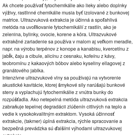
Ak chcete používať fytochemikálie ako lieky alebo doplnky
výživy, rastlinné chemikálie musia byť izolované z bunkovej
matrice. Ultrazvuková extrakcia je účinná a spoľahlivá
metóda na uvoľňovanie fytochemikálií z rastlín, ako je
zelenina, bylinky, ovocie, korene a kôra. Ultrazvukové
extrakčné zariadenie sa používa v malom aj veľkom meradle,
napr. na výrobu terpénov z konope a kanabisu, kvercetínu z
jabĺk, čaju a cibule, alicínu z cesnaku, kofeínu z kávy,
teobromínu z kakaových bôbov alebo kyseliny ellagovej z
granátového jablka.
Intenzívne ultrazvukové vlny sa používajú na vytvorenie
akustické kavitácie, ktorej šmykové sily narúšajú bunkové
steny a vyplachujú fytochemikálie z vnútra bunky do
rozpúšťadla. Ako netepelná metóda ultrazvuková extrakcia
zabraňuje tepelnej degradácii zlúčenín citlivých na teplo a
vedie k vysokokvalitným extraktom. Vysoká účinnosť
extrakcie, (takmer) úplná extrakcia, rýchle spracovanie a
bezpečná prevádzka sú ďalšími výhodami ultrazvukovej