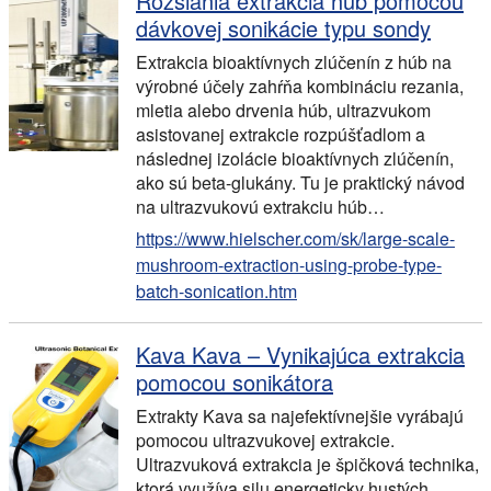
Rozsiahla extrakcia húb pomocou
dávkovej sonikácie typu sondy
Extrakcia bioaktívnych zlúčenín z húb na
výrobné účely zahŕňa kombináciu rezania,
mletia alebo drvenia húb, ultrazvukom
asistovanej extrakcie rozpúšťadlom a
následnej izolácie bioaktívnych zlúčenín,
ako sú beta-glukány. Tu je praktický návod
na ultrazvukovú extrakciu húb…
https://www.hielscher.com/sk/large-scale-
mushroom-extraction-using-probe-type-
batch-sonication.htm
Kava Kava – Vynikajúca extrakcia
pomocou sonikátora
Extrakty Kava sa najefektívnejšie vyrábajú
pomocou ultrazvukovej extrakcie.
Ultrazvuková extrakcia je špičková technika,
ktorá využíva silu energeticky hustých