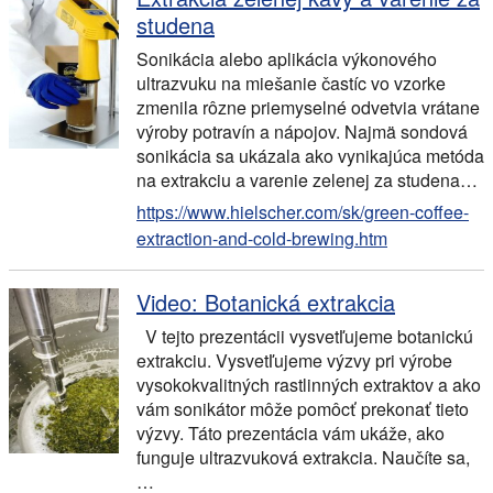
studena
Sonikácia alebo aplikácia výkonového
ultrazvuku na miešanie častíc vo vzorke
zmenila rôzne priemyselné odvetvia vrátane
výroby potravín a nápojov. Najmä sondová
sonikácia sa ukázala ako vynikajúca metóda
na extrakciu a varenie zelenej za studena…
https://www.hielscher.com/sk/green-coffee-
extraction-and-cold-brewing.htm
Video: Botanická extrakcia
V tejto prezentácii vysvetľujeme botanickú
extrakciu. Vysvetľujeme výzvy pri výrobe
vysokokvalitných rastlinných extraktov a ako
vám sonikátor môže pomôcť prekonať tieto
výzvy. Táto prezentácia vám ukáže, ako
funguje ultrazvuková extrakcia. Naučíte sa,
…