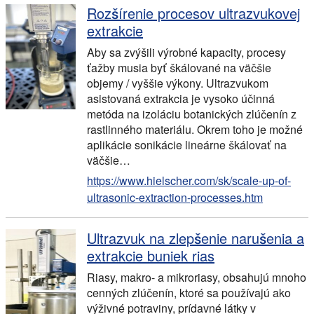
Rozšírenie procesov ultrazvukovej
extrakcie
Aby sa zvýšili výrobné kapacity, procesy
ťažby musia byť škálované na väčšie
objemy / vyššie výkony. Ultrazvukom
asistovaná extrakcia je vysoko účinná
metóda na izoláciu botanických zlúčenín z
rastlinného materiálu. Okrem toho je možné
aplikácie sonikácie lineárne škálovať na
väčšie…
https://www.hielscher.com/sk/scale-up-of-
ultrasonic-extraction-processes.htm
Ultrazvuk na zlepšenie narušenia a
extrakcie buniek rias
Riasy, makro- a mikroriasy, obsahujú mnoho
cenných zlúčenín, ktoré sa používajú ako
výživné potraviny, prídavné látky v