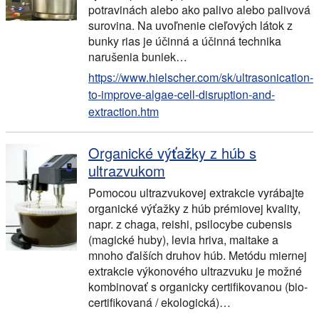
potravinách alebo ako palivo alebo palivová
surovina. Na uvoľnenie cieľových látok z
bunky rias je účinná a účinná technika
narušenia buniek…
https://www.hielscher.com/sk/ultrasonication-
to-improve-algae-cell-disruption-and-
extraction.htm
Organické výťažky z húb s
ultrazvukom
Pomocou ultrazvukovej extrakcie vyrábajte
organické výťažky z húb prémiovej kvality,
napr. z chaga, reishi, psilocybe cubensis
(magické huby), levia hriva, maitake a
mnoho ďalších druhov húb. Metódu miernej
extrakcie výkonového ultrazvuku je možné
kombinovať s organicky certifikovanou (bio-
certifikovaná / ekologická)…