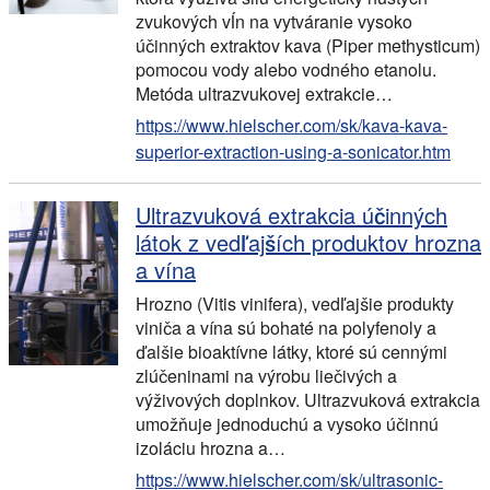
zvukových vĺn na vytváranie vysoko
účinných extraktov kava (Piper methysticum)
pomocou vody alebo vodného etanolu.
Metóda ultrazvukovej extrakcie…
https://www.hielscher.com/sk/kava-kava-
superior-extraction-using-a-sonicator.htm
Ultrazvuková extrakcia účinných
látok z vedľajších produktov hrozna
a vína
Hrozno (Vitis vinifera), vedľajšie produkty
viniča a vína sú bohaté na polyfenoly a
ďalšie bioaktívne látky, ktoré sú cennými
zlúčeninami na výrobu liečivých a
výživových doplnkov. Ultrazvuková extrakcia
umožňuje jednoduchú a vysoko účinnú
izoláciu hrozna a…
https://www.hielscher.com/sk/ultrasonic-