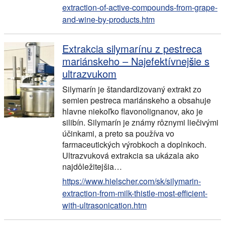
extraction-of-active-compounds-from-grape-
and-wine-by-products.htm
Extrakcia silymarínu z pestreca
mariánskeho – Najefektívnejšie s
ultrazvukom
Silymarín je štandardizovaný extrakt zo
semien pestreca mariánskeho a obsahuje
hlavne niekoľko flavonolignanov, ako je
silibín. Silymarín je známy rôznymi liečivými
účinkami, a preto sa používa vo
farmaceutických výrobkoch a doplnkoch.
Ultrazvuková extrakcia sa ukázala ako
najdôležitejšia…
https://www.hielscher.com/sk/silymarin-
extraction-from-milk-thistle-most-efficient-
with-ultrasonication.htm