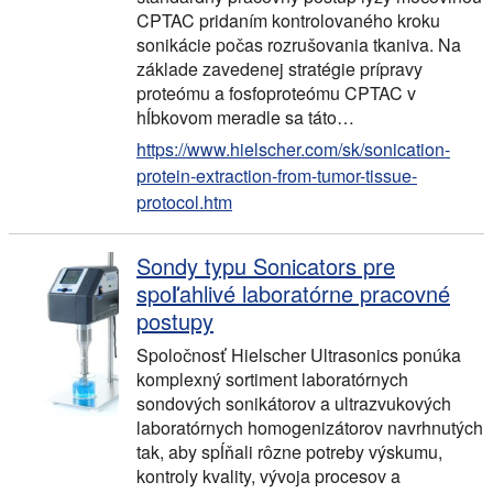
CPTAC pridaním kontrolovaného kroku
sonikácie počas rozrušovania tkaniva. Na
základe zavedenej stratégie prípravy
proteómu a fosfoproteómu CPTAC v
hĺbkovom meradle sa táto…
https://www.hielscher.com/sk/sonication-
protein-extraction-from-tumor-tissue-
protocol.htm
Sondy typu Sonicators pre
spoľahlivé laboratórne pracovné
postupy
Spoločnosť Hielscher Ultrasonics ponúka
komplexný sortiment laboratórnych
sondových sonikátorov a ultrazvukových
laboratórnych homogenizátorov navrhnutých
tak, aby spĺňali rôzne potreby výskumu,
kontroly kvality, vývoja procesov a