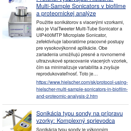
Multi-Sample Sonicators v biofilme
a proteomickej analýze
Použitie sonikátorov s viacerými vzorkami,
ako je VialTweeter Multi-Tube Sonicator a
UIP400MTP Microplate Sonicator,
zefektívňuje laboratórne pracovné postupy
pre vysokovýkonné aplikácie. Obe
zariadenia umožňujú presné a rovnomerné
ultrazvukové spracovanie viacerých vzoriek,
čím sa minimalizuje variabilita a zvyšuje
reprodukovateľnosť. Toto je…
https://www.hielscher.com/sk/protocol-using-
hielscher-multi-sample-sonicators-in-biofilm-
and-proteomic-analysis-2.htm
Sonikácia typu sondy na prípravu
vzorky: Komplexný sprievodca
Sonikácia typu sondy je výkonným