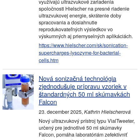
využívajú ultrazvukové zariadenia
spoločnosti Hielscher na presné riadenie
ultrazvukovej energie, skrátenie doby
spracovania a dosiahnutie
reprodukovateľných výsledkov vo
výskumných aj priemyselných aplikáciách.
https://www.hielscher.com/sk/sonication-
supercharges-lysozyme-for-bacterial-
cells.htm
Nová sonizačná technológia
zjednodušuje prípravu vzoriek v
štandardných 50 ml skúmavkách
Falcon
23. december 2025
,
Kathrin Hielscherová
Nový ultrazvukový prístroj typu VialTweeter,
určený pre jednotlivé 50 ml skúmavky
Falcon, pomáha laboratóriám zefektívniť