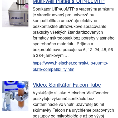
Multi-well Plates s UIP400MTP
Sonikátor UIP400MTP s viacerými jamkami
je skonštruovaný pre univerzálnu
kompatibilitu a umožňuje efektívne
bezkontaktné ultrazvukové spracovanie
prakticky všetkých štandardizovaných
formátov mikrodosiek bez potreby vlastného
spotrebného materiálu. Prijíma a
bezproblémovo pracuje so 6, 12, 24, 48, 96
a 384-jamkovými…
https://www.hielscher.com/sk/uip400mtp-
plate-compatibility.htm
Video: Sonikátor Falcon Tube
Vyskúšajte si, ako Hielscher VialTweeter
poskytuje výkonnú sonikáciu bez
kontaminácie vo vnútri uzavretej 50 ml
skúmavky Falcon na urýchlenie pracovných
postupov od mikrobiológie až po vývoj