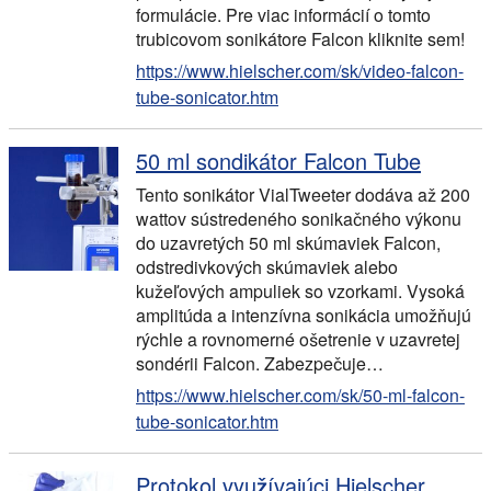
formulácie. Pre viac informácií o tomto
trubicovom sonikátore Falcon kliknite sem!
https://www.hielscher.com/sk/video-falcon-
tube-sonicator.htm
50 ml sondikátor Falcon Tube
Tento sonikátor VialTweeter dodáva až 200
wattov sústredeného sonikačného výkonu
do uzavretých 50 ml skúmaviek Falcon,
odstredivkových skúmaviek alebo
kužeľových ampuliek so vzorkami. Vysoká
amplitúda a intenzívna sonikácia umožňujú
rýchle a rovnomerné ošetrenie v uzavretej
sondérii Falcon. Zabezpečuje…
https://www.hielscher.com/sk/50-ml-falcon-
tube-sonicator.htm
Protokol využívajúci Hielscher