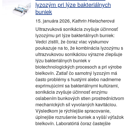
lyzozým pri lýze bakteriálnych
buniek
15. januára 2026
,
Kathrin Hielscherová
Ultrazvuková sonikácia zvyšuje účinnosť
lyzozýmu pri lýze bakteriálnych buniek:
Vedci zistili, že čoraz viac výskumov
poukazuje na to, že kombinácia lyzozýmu s
ultrazvukovou sonikáciou výrazne zlepšuje
lýzu bakteriálnych buniek v
biotechnologických procesoch a pri výrobe
bielkovín. Zatiaľ čo samotný lyzozým má
často problémy s hustými alebo nadmerne
exprimujúcimi sa bakteriálnymi kultúrami,
sonikácia zvyšuje účinnosť enzýmu
oslabením bunkových stien prostredníctvom
mechanických síl vyvolaných kavitáciou.
Výsledkom je rýchlejšie spracovanie,
úplnejšie rozrušenie buniek a vyšší výťažok
bielkovín. Laboratóriá čoraz častejšie