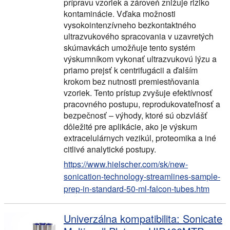
prípravu vzoriek a zároveň znižuje riziko
kontaminácie. Vďaka možnosti
vysokointenzívneho bezkontaktného
ultrazvukového spracovania v uzavretých
skúmavkách umožňuje tento systém
výskumníkom vykonať ultrazvukovú lýzu a
priamo prejsť k centrifugácii a ďalším
krokom bez nutnosti premiestňovania
vzoriek. Tento prístup zvyšuje efektívnosť
pracovného postupu, reprodukovateľnosť a
bezpečnosť – výhody, ktoré sú obzvlášť
dôležité pre aplikácie, ako je výskum
extracelulárnych vezikúl, proteomika a iné
citlivé analytické postupy.
https://www.hielscher.com/sk/new-
sonication-technology-streamlines-sample-
prep-in-standard-50-ml-falcon-tubes.htm
Univerzálna kompatibilita: Sonicate