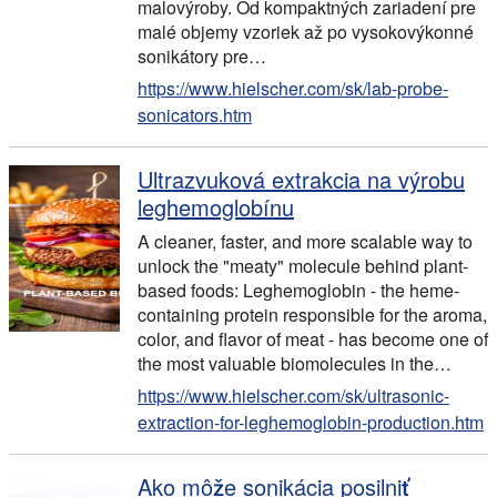
malovýroby. Od kompaktných zariadení pre
malé objemy vzoriek až po vysokovýkonné
sonikátory pre…
https://www.hielscher.com/sk/lab-probe-
sonicators.htm
Ultrazvuková extrakcia na výrobu
leghemoglobínu
A cleaner, faster, and more scalable way to
unlock the "meaty" molecule behind plant-
based foods: Leghemoglobin - the heme-
containing protein responsible for the aroma,
color, and flavor of meat - has become one of
the most valuable biomolecules in the
…
https://www.hielscher.com/sk/ultrasonic-
extraction-for-leghemoglobin-production.htm
Ako môže sonikácia posilniť