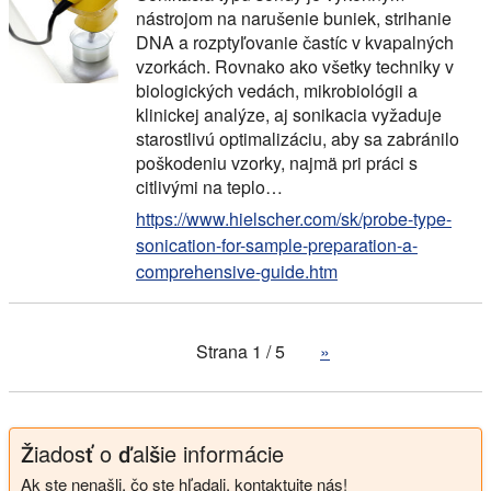
nástrojom na narušenie buniek, strihanie
DNA a rozptyľovanie častíc v kvapalných
vzorkách. Rovnako ako všetky techniky v
biologických vedách, mikrobiológii a
klinickej analýze, aj sonikacia vyžaduje
starostlivú optimalizáciu, aby sa zabránilo
poškodeniu vzorky, najmä pri práci s
citlivými na teplo…
https://www.hielscher.com/sk/probe-type-
sonication-for-sample-preparation-a-
comprehensive-guide.htm
Strana 1 / 5
»
Žiadosť o ďalšie informácie
Ak ste nenašli, čo ste hľadali, kontaktujte nás!