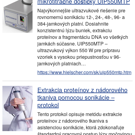
mikrotitračné doštičky UIP550MTP
Najvýkonnejšie ultrazvukové riešenie pre
rovnomernú sonikáciu 12-, 24-, 48-, 96- a
384-jamkových platní. Dosiahnite
konzistentnú lýzu buniek, extrakciu
proteínov a fragmentáciu DNA vo všetkých
jamkách súčasne. UIP550MTP –
ultrazvukový výkon 550 W pre prípravu
vzoriek s vysokou priepustnosťou v 96-
jamkových platniach…
https://www.hielscher.com/sk/uip550mtp.htm
Extrakcia proteínov z nádorového
tkaniva pomocou sonikácie –
protokol
Tento protokol opisuje metódu extrakcie
proteínov z nádorového tkaniva s
asistenciou sonikácie, ktorá zdokonaľuje
štandardný pracovný postup lýzy močovinou