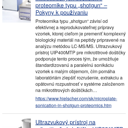
proteomike typu „shotgun“ –
Pokyny k používaniu
Proteomika typu „shotgun“ závisí od
efektívnej a reprodukovateľnej prípravy
vzoriek, ktorej cieľom je premeniť komplexný
biologický materiál na peptidy pripravené na
analýzu metódou LC-MS/MS. Ultrazvukový
prístroj UIP400MTP pre mikrotitrové doštičky
podporuje tento proces tým, že umožňuje
štandardizovanú a paralelnú sonikáciu
vzoriek s malým objemom, čím pomáha
laboratóriám zlepšiť rozrušenie, extrakciu a
opätovnú rozpustnosť v systéme založenom
na mikrotitrových doštičkách…
https://www.hielscher.com/sk/microplate-
sonication-in-shotgun-proteomics.htm
Ultrazvukový prístroj na