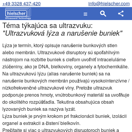
+49 3328 437-420
info@hielscher.com
Téma týkajúca sa ultrazvuku:
"
Ultrazvuková lýza a narušenie buniek
"
Lýza je termín, ktorý opisuje narušenie bunkových stien
alebo membrán. Ultrazvukové disruptory sú spoľahlivým
nástrojom na rozbitie buniek s cieľom uvoľniť intracelulárne
zlúčeniny, ako je DNA, bielkoviny, organely a fytochemikálie.
Na ultrazvukovú lýzu (alias narušenie buniek) sa na
narušenie bunkových membrán používajú vysokointenzívne /
nízkofrekvenčné ultrazvukové vlny. Pretože ultrazvuk
podporuje prenos hmoty, vnútrobunkový materiál sa uvoľňuje
do okolitého rozpúšťadla. Tekutina obsahujúca obsah
lyzovaných buniek sa nazýva lyzát.
Lýza buniek je prvým krokom pri frakcionácii buniek, izolácii
organel a extrakcii a čistení bielkovín.
Prečítajte si viac o ultrazvukových disruptoroch buniek a