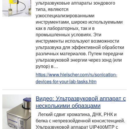
ультразвуковые аппараты зондового
типа, являются
узкоспециализированными
инструментами, широко используемыми
как в лабораторных, так и в
промышленных условиях. Эти
инструменты используют возможности
ультразвука для эффективной обработки
различных материалов. Путем передачи
ультразвуковой энергии через зонд (или
рупор) в…
https://www.hielscher.com/ru/sonication-
devices-for-your-lab-tasks.htm
Видео: Ультразвуковой аппарат с
несколькими образцами
Легкий сдвиг хроматина, ДНК, РНК и
белка с непревзойденной консистенцией.
Ультразвуковой аппарат UIP400MTP с