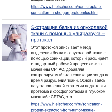
https://www.hielscher.com/ru/microplate-
sonication-in-shotgun-proteomics.htm
Экстракция белка из опухолевой
ткани с помощью ультразвука –
протокол
Этот протокол описывает метод
выделения белка из опухолевой ткани с
помощью соникации, который расширяет
стандартный рабочий процесс лизиса
мочевины CPTAC, добавляя
контролируемый этап соникации зонда во
время разрушения ткани. Основываясь
на установленной стратегии подготовки
протеома и фосфопротеома в глубоком
масштабе CPTAC, этот…
https://www.hielscher.com/ru/sonication-
protein-extraction-from-tumor-tissue-