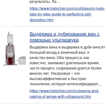
результаты. Ли…
https://www.hielscher.com/ru/ultrasonic-lysis-
step-by-step-guide-to-perfecting-cell-
disruption.htm
Выдержка и дубирование вин с
помощью ультразвука
Выдержка вина и выдержка в дубе вносят
большой вклад в конечный вкус и
качество вина. Оба процесса, как
известно, занимают длительное время,
часто процесс созревания длится более
многих лет. Ультразвук – это
высокоэффективная и быстрая
технология, которая интенсифицирует…
https://www.hielscher.com/ru/ageing-and-
oaking-of-wines-with-ultrasound.htm