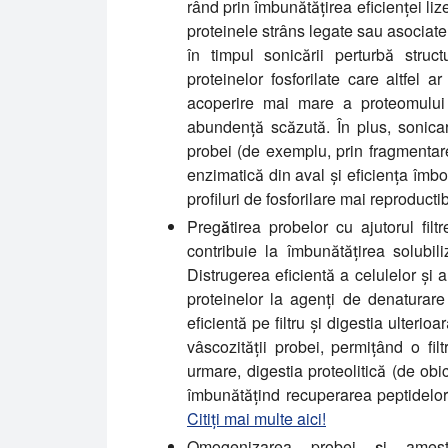
rând prin îmbunătățirea eficienței lize
proteinele strâns legate sau asocia
în timpul sonicării perturbă struct
proteinelor fosforilate care altfel
acoperire mai mare a proteomului 
abundență scăzută. În plus, sonicar
probei (de exemplu, prin fragmentare
enzimatică din aval și eficiența îmbo
profiluri de fosforilare mai reproduct
Pregătirea probelor cu ajutorul filt
contribuie la îmbunătățirea solubiliz
Distrugerea eficientă a celulelor și
proteinelor la agenți de denaturare
eficientă pe filtru și digestia ulter
vâscozității probei, permițând o fil
urmare, digestia proteolitică (de obi
îmbunătățind recuperarea peptidelor 
Citiți mai multe aici!
Omogenizarea probei și ameste