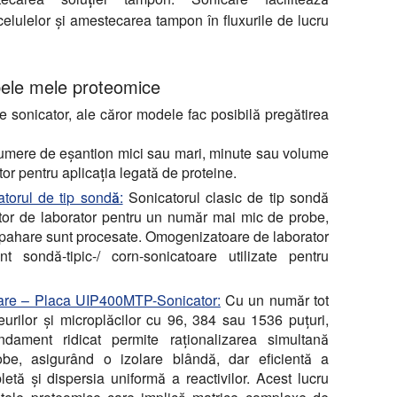
elulelor și amestecarea tampon în fluxurile de lucru
bele mele proteomice
 sonicator, ale căror modele fac posibilă pregătirea
numere de eșantion mici sau mari, minute sau volume
tor pentru aplicația legată de proteine.
torul de tip sondă:
Sonicatorul clasic de tip sondă
ator de laborator pentru un număr mai mic de probe,
 pahare sunt procesate. Omogenizatoare de laborator
ondă-tipic-/ corn-sonicatoare utilizate pentru
trare – Placa UIP400MTP-Sonicator:
Cu un număr tot
urilor și microplăcilor cu 96, 384 sau 1536 puțuri,
ament ridicat permite raționalizarea simultană
robe, asigurând o izolare blândă, dar eficientă a
tă și dispersia uniformă a reactivilor. Acest lucru