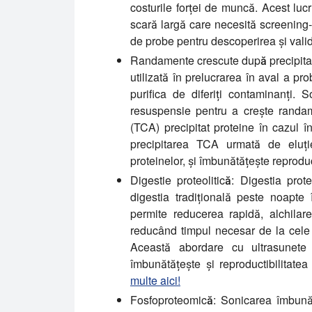
costurile forței de muncă. Acest luc
scară largă care necesită screening-u
de probe pentru descoperirea și valid
Randamente crescute după precipitar
utilizată în prelucrarea în aval a pr
purifica de diferiți contaminanți. 
resuspensie pentru a crește randame
(TCA) precipitat proteine în cazul î
precipitarea TCA urmată de eluți
proteinelor, și îmbunătățește reproduct
Digestie proteolitică:
Digestia prote
digestia tradițională peste noapte 
permite reducerea rapidă, alchilare
reducând timpul necesar de la cele
Această abordare cu ultrasunete
îmbunătățește și reproductibilitate
multe aici!
Fosfoproteomică:
Sonicarea îmbunătă