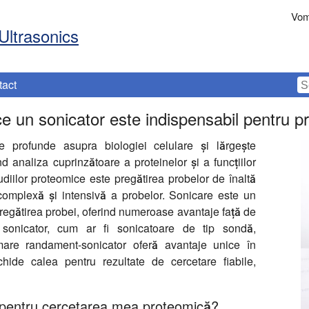
Vom
Ultrasonics
tact
 un sonicator este indispensabil pentru pr
e profunde asupra biologiei celulare și lărgește
d analiza cuprinzătoare a proteinelor și a funcțiilor
udiilor proteomice este pregătirea probelor de înaltă
 complexă și intensivă a probelor. Sonicare este un
 pregătirea probei, oferind numeroase avantaje față de
 sonicator, cum ar fi sonicatoare de tip sondă,
re randament-sonicator oferă avantaje unice în
hide calea pentru rezultate de cercetare fiabile,
 pentru cercetarea mea proteomică?