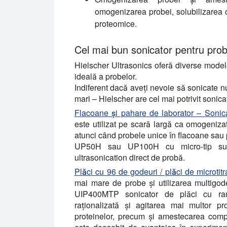
omogenizarea probei, solubilizarea c
proteomice.
Cel mai bun sonicator pentru pro
Hielscher Ultrasonics oferă diverse modele
ideală a probelor.
Indiferent dacă aveți nevoie să sonicate 
mari – Hielscher are cel mai potrivit sonica
Flacoane și pahare de laborator – Sonica
este utilizat pe scară largă ca omogeniz
atunci când probele unice în flacoane sau
UP50H sau UP100H cu micro-tip sunt s
ultrasonication direct de probă.
Plăci cu 96 de godeuri / plăci de microti
mai mare de probe și utilizarea multigode
UIP400MTP sonicator de plăci cu rand
raționalizată și agitarea mai multor p
proteinelor, precum și amestecarea comple