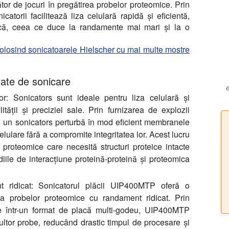
or de jocuri în pregătirea probelor proteomice. Prin
icatorii facilitează liza celulară rapidă și eficientă,
atică, ceea ce duce la randamente mai mari și la o
 folosind sonicatoarele Hielscher cu mai multe mostre
itate de sonicare
or:
Sonicators sunt ideale pentru liza celulară și
ilității și preciziei sale. Prin furnizarea de explozii
e, un sonicators perturbă în mod eficient membranele
celulare fără a compromite integritatea lor. Acest lucru
 proteomice care necesită structuri proteice intacte
diile de interacțiune proteină-proteină și proteomica
 ridicat:
Sonicatorul plăcii UIP400MTP oferă o
ea probelor proteomice cu randament ridicat. Prin
ete într-un format de placă multi-godeu, UIP400MTP
ltor probe, reducând drastic timpul de procesare și