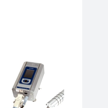
i liza, întreruperea celulelor, izolarea proteinelor, fragmentare