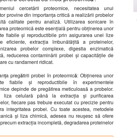
meniul cercetării proteomice, necesitatea unui
or provine din importanța critică a realizării probelor
ltă calitate pentru analiză. Utilizarea sonicare în
area proteomică este esențială pentru obținerea unor
ate fiabile și reproductibile prin asigurarea unei lize
re eficiente, extracția îmbunătățită a proteinelor,
nizarea probelor complexe, digestia enzimatică
tată, reducerea contaminării probei și capacitățile de
are cu randament ridicat.
anța pregătirii probei în proteomică:
Obținerea unor
tate fiabile și reproductibile în experimentele
mice depinde de pregătirea meticuloasă a probelor.
 liza celulară până la extracția și purificarea
nelor, fiecare pas trebuie executat cu precizie pentru
ra integritatea probei. Cu toate acestea, metodele
canică și liza chimică, adesea nu reușesc să ofere
 precum extracția incompletă, degradarea proteinelor