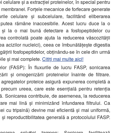
i celulare și a extracției proteinelor, în special pentru
te membranei. Forțele mecanice de forfecare generate
urile celulare și subcelulare, facilitând eliberarea
 ar putea rămâne inaccesibile. Acest lucru duce la o
și la o mai bună detectare a fosfopeptidelor cu
ea controlată poate ajuta la reducerea vâscozității
a acizilor nucleici), ceea ce îmbunătățește digestia
gățirii fosfopeptidelor, obținându-se în cele din urmă
ibile și mai complete.
Citiți mai multe aici!
relor (FASP):
În fluxurile de lucru FASP, sonicarea
ării și omogenizării proteinelor înainte de filtrare.
 a agregatelor proteice asigură expunerea completă a
 precum ureea, care este esențială pentru retenția
ioară. Sonicarea contribuie, de asemenea, la reducerea
trare mai lină și minimizând înfundarea filtrului. Ca
cei cu tripsină) devine mai eficientă și mai uniformă,
și reproductibilitatea generală a protocolului FASP.
carea soluției tampon:
Sonicare facilitează