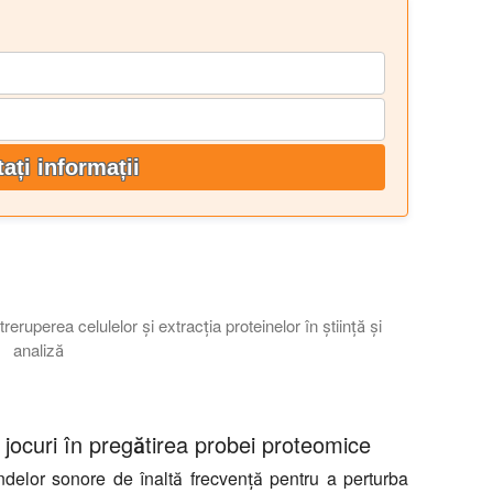
tați informații
eruperea celulelor și extracția proteinelor în știință și
analiză
 este cel mai bun pentru sarcinile de pregătire a probei, cum ar f
 jocuri în pregătirea probei proteomice
undelor sonore de înaltă frecvență pentru a perturba