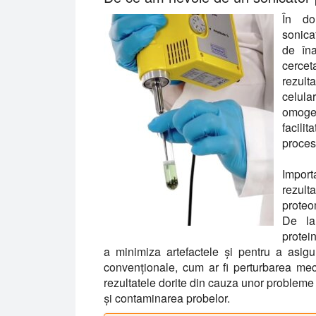
În do
sonicat
de îna
cercet
rezult
celula
omoge
facili
proces
Import
rezul
proteo
De la
protei
a minimiza artefactele și pentru a asigu
convenționale, cum ar fi perturbarea me
rezultatele dorite din cauza unor probleme
și contaminarea probelor.