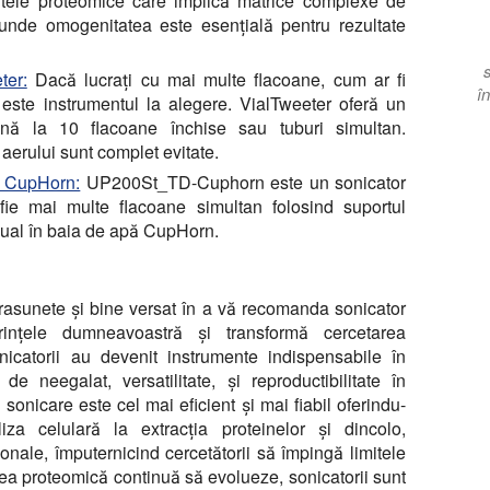
ntele proteomice care implică matrice complexe de
unde omogenitatea este esențială pentru rezultate
ter:
Dacă lucrați cu mai multe flacoane, cum ar fi
în
 este instrumentul la alegere. VialTweeter oferă un
nă la 10 flacoane închise sau tuburi simultan.
erului sunt complet evitate.
e CupHorn:
UP200St_TD-Cuphorn este un sonicator
fie mai multe flacoane simultan folosind suportul
idual în baia de apă CupHorn.
trasunete și bine versat în a vă recomanda sonicator
rințele dumneavoastră și transformă cercetarea
catorii au devenit instrumente indispensabile în
de neegalat, versatilitate, și reproductibilitate în
sonicare este cel mai eficient și mai fiabil oferindu-
za celulară la extracția proteinelor și dincolo,
onale, împuternicind cercetătorii să împingă limitele
ea proteomică continuă să evolueze, sonicatorii sunt