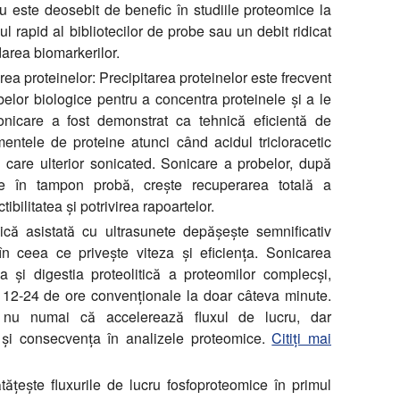
ru este deosebit de benefic în studiile proteomice la
l rapid al bibliotecilor de probe sau un debit ridicat
area biomarkerilor.
ea proteinelor:
Precipitarea proteinelor este frecvent
obelor biologice pentru a concentra proteinele și a le
Sonicare a fost demonstrat ca tehnică eficientă de
ntele de proteine atunci când acidul tricloracetic
n care ulterior sonicated. Sonicare a probelor, după
e în tampon probă, crește recuperarea totală a
ibilitatea și potrivirea rapoartelor.
ică asistată cu ultrasunete depășește semnificativ
în ceea ce privește viteza și eficiența. Sonicarea
a și digestia proteolitică a proteomilor complecși,
 12-24 de ore convenționale la doar câteva minute.
 nu numai că accelerează fluxul de lucru, dar
a și consecvența în analizele proteomice.
Citiți mai
țește fluxurile de lucru fosfoproteomice în primul