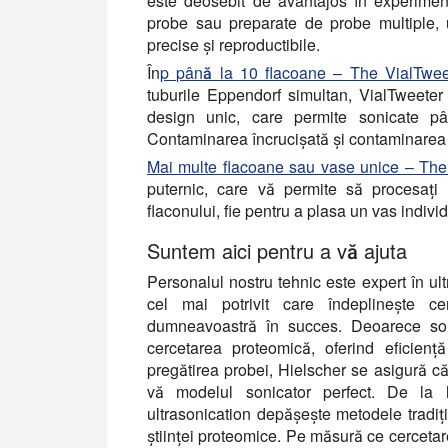
este deosebit de avantajos în experime
probe sau preparate de probe multiple, 
precise și reproductibile.
În
p până la 10 flacoane – The VialTwee
tuburile Eppendorf simultan, VialTweeter
design unic, care permite sonicate pâ
Contaminarea încrucișată și contaminarea a
Mai multe flacoane sau vase unice – Th
puternic, care vă permite să procesați 
flaconului, fie pentru a plasa un vas indiv
Suntem aici pentru a vă ajuta
Personalul nostru tehnic este expert în ul
cel mai potrivit care îndeplinește ce
dumneavoastră în succes. Deoarece soni
cercetarea proteomică, oferind eficiență 
pregătirea probei, Hielscher se asigură că 
vă modelul sonicator perfect. De la li
ultrasonication depășește metodele tradiți
științei proteomice. Pe măsură ce cercetar