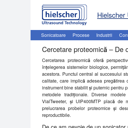
Hielscher 
Sonicatoare
Procese
Industrii
Con
Cercetare proteomică – De ce
Cercetarea proteomică oferă perspectiv
înțelegerea sistemelor biologice, permițân
acestora. Punctul central al succesului st
calitate, care implică adesea pregătirea
instrument bine stabilit și puternic pentru
metodele tradiționale. Diverse modele
VialTweeter, și UIP400MTP placă de ma
prelucrarea probelor proteomice și desc
reproductibile.
De ce am nevoie de un sonicator