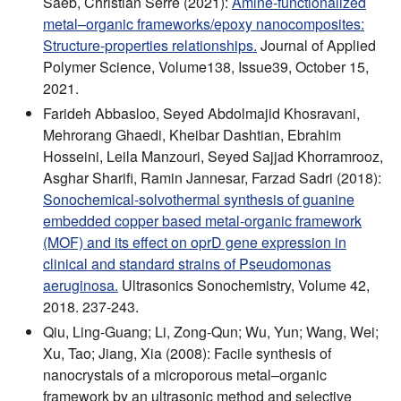
Saeb, Christian Serre (2021):
Amine-functionalized
metal–organic frameworks/epoxy nanocomposites:
Structure-properties relationships.
Journal of Applied
Polymer Science, Volume138, Issue39, October 15,
2021.
Farideh Abbasloo, Seyed Abdolmajid Khosravani,
Mehrorang Ghaedi, Kheibar Dashtian, Ebrahim
Hosseini, Leila Manzouri, Seyed Sajjad Khorramrooz,
Asghar Sharifi, Ramin Jannesar, Farzad Sadri (2018):
Sonochemical-solvothermal synthesis of guanine
embedded copper based metal-organic framework
(MOF) and its effect on oprD gene expression in
clinical and standard strains of Pseudomonas
aeruginosa.
Ultrasonics Sonochemistry, Volume 42,
2018. 237-243.
Qiu, Ling-Guang; Li, Zong-Qun; Wu, Yun; Wang, Wei;
Xu, Tao; Jiang, Xia (2008): Facile synthesis of
nanocrystals of a microporous metal–organic
framework by an ultrasonic method and selective