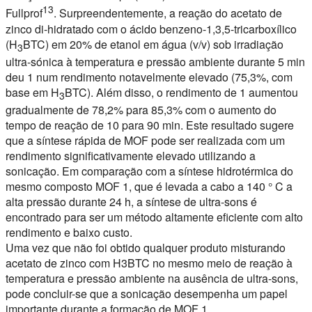
13
Fullprof
. Surpreendentemente, a reação do acetato de
zinco di-hidratado com o ácido benzeno-1,3,5-tricarboxílico
(H
BTC) em 20% de etanol em água (v/v) sob irradiação
3
ultra-sónica à temperatura e pressão ambiente durante 5 min
deu 1 num rendimento notavelmente elevado (75,3%, com
base em H
BTC). Além disso, o rendimento de 1 aumentou
3
gradualmente de 78,2% para 85,3% com o aumento do
tempo de reação de 10 para 90 min. Este resultado sugere
que a síntese rápida de MOF pode ser realizada com um
rendimento significativamente elevado utilizando a
sonicação. Em comparação com a síntese hidrotérmica do
mesmo composto MOF 1, que é levada a cabo a 140 ° C a
alta pressão durante 24 h, a síntese de ultra-sons é
encontrado para ser um método altamente eficiente com alto
rendimento e baixo custo.
Uma vez que não foi obtido qualquer produto misturando
acetato de zinco com H3BTC no mesmo meio de reação à
temperatura e pressão ambiente na ausência de ultra-sons,
pode concluir-se que a sonicação desempenha um papel
importante durante a formação de MOF 1.