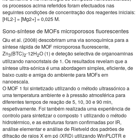
os processos acima referidos foram efectuados nas
seguintes condições de concentração dos reagentes iniciais:
[HL2-] = [Mg2+] = 0,025 M.
Sono-síntese de MOFs microporosos fluorescentes
Qiu et al. (2008) descobriram uma via sonoquímica para a
síntese rápida de MOF microporosa fluorescente,
Zn
(BTC)
⋅12H
O (1) e deteção selectiva de organoaminas
3
2
2
utilizando nanocristais de 1. Os resultados revelam que a
síntese ultra-sónica é uma abordagem simples, eficiente, de
baixo custo e amiga do ambiente para MOFs em
nanoescala.
O MOF 1 foi sintetizado utilizando o método ultrassónico a
uma temperatura ambiente e à pressão atmosférica para
diferentes tempos de reação de 5, 10, 30 e 90 min,
respetivamente. Foi também realizada uma experiência de
controlo para sintetizar o composto 1 utilizando o método
hidrotérmico, e as estruturas foram confirmadas por IR,
análise elementar e análise de Rietveld dos padrões de
difração de raios X em pó (XRD) utilizando WinPLOTR e