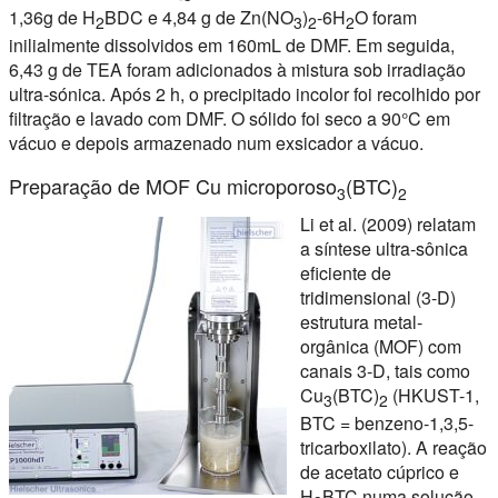
1,36g de H
BDC e 4,84 g de Zn(NO
)
-6H
O foram
2
3
2
2
inilialmente dissolvidos em 160mL de DMF. Em seguida,
6,43 g de TEA foram adicionados à mistura sob irradiação
ultra-sónica. Após 2 h, o precipitado incolor foi recolhido por
filtração e lavado com DMF. O sólido foi seco a 90°C em
vácuo e depois armazenado num exsicador a vácuo.
Preparação de MOF Cu microporoso
(BTC)
3
2
Li et al. (2009) relatam
a síntese ultra-sônica
eficiente de
tridimensional (3-D)
estrutura metal-
orgânica (MOF) com
canais 3-D, tais como
Cu
(BTC)
(HKUST-1,
3
2
BTC = benzeno-1,3,5-
tricarboxilato). A reação
de acetato cúprico e
H
BTC numa solução