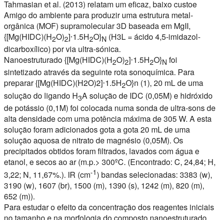
Tahmasian et al. (2013) relatam um
eficaz
,
baixo custo
e
Amigo do ambiente
para produzir uma estrutura metal-
orgânica (MOF) supramolecular 3D baseada em MgII,
{[Mg(HIDC)(H
O)
]⋅1.5H
O}
(H3L = ácido 4,5-imidazol-
2
2
2
N
dicarboxílico) por via ultra-sónica.
Nanoestruturado {[Mg(HIDC)(H
O)
]⋅1.5H
O}
foi
2
2
2
N
sintetizado através da seguinte rota sonoquímica. Para
preparar {[Mg(HIDC)(H2O)2]⋅1.5H
O}n (1), 20 mL de uma
2
solução do ligando H
A solução de IDC (0,05M) e hidróxido
3
de potássio (0,1M) foi colocada numa sonda de ultra-sons de
alta densidade com uma potência máxima de 305 W. A esta
solução foram adicionados gota a gota 20 mL de uma
solução aquosa de nitrato de magnésio (0,05M). Os
precipitados obtidos foram filtrados, lavados com água e
etanol, e secos ao ar (m.p.> 300ºC. (Encontrado: C, 24,84; H,
-1
3,22; N, 11,67%.). IR (cm
) bandas selecionadas: 3383 (w),
3190 (w), 1607 (br), 1500 (m), 1390 (s), 1242 (m), 820 (m),
652 (m)).
Para estudar o efeito da concentração dos reagentes iniciais
no tamanho e na morfologia do composto nanoestruturado,