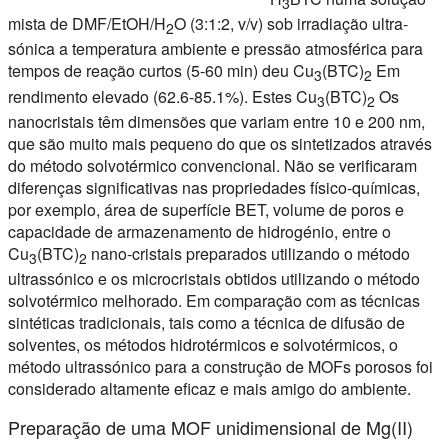
3
mista de DMF/EtOH/H
O (3:1:2, v/v) sob irradiação ultra-
2
sónica a
temperatura ambiente
e
pressão atmosférica
para
tempos de reação curtos
(5-60 min) deu Cu
(BTC)
Em
3
2
rendimento elevado
(62.6-85.1%). Estes Cu
(BTC)
Os
3
2
nanocristais têm dimensões que variam entre 10 e 200 nm,
que são muito
mais pequeno
do que os sintetizados através
do método solvotérmico convencional. Não se verificaram
diferenças significativas nas propriedades físico-químicas,
por exemplo, área de superfície BET, volume de poros e
capacidade de armazenamento de hidrogénio, entre o
Cu
(BTC)
nano-cristais preparados utilizando o método
3
2
ultrassónico e os microcristais obtidos utilizando o método
solvotérmico melhorado. Em comparação com as técnicas
sintéticas tradicionais, tais como a técnica de difusão de
solventes, os métodos hidrotérmicos e solvotérmicos, o
método ultrassónico para a construção de MOFs porosos foi
considerado altamente
eficaz
e
mais amigo do ambiente
.
Preparação de uma MOF unidimensional de Mg(II)