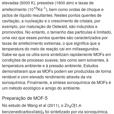
elevadas (5000 K), pressões (1800 atm) e taxas de
10
-1
arrefecimento (10
Ks
), bem como ondas de choque e
jactos de líquido resultantes. Nestes pontos quentes de
cavitação, a nucleação e o crescimento de cristais, por
exemplo, por maturação de Ostwald, são induzidos e
promovidos. No entanto, o tamanho das partículas é limitado,
uma vez que esses pontos quentes são caracterizados por
taxas de arrefecimento extremas, o que significa que a
temperatura do meio de reação cai em milissegundos.
Sabe-se que os ultra-sons sintetizam rapidamente MOFs em
condições de processo suaves, tais como sem solventes, à
temperatura ambiente e à pressão ambiente. Estudos
demonstraram que as MOFs podem ser produzidas de forma
rentável e com elevado rendimento através da via
sonoquímica. Finalmente, a síntese sonoquímica de MOFs é
um método ecológico e amigo do ambiente.
Preparação de MOF-5
No estudo de Wang et al (2011), o Zn
O[1,4-
4
benzenedicarboxilato]
foi sintetizado por via sonoquímica.
3