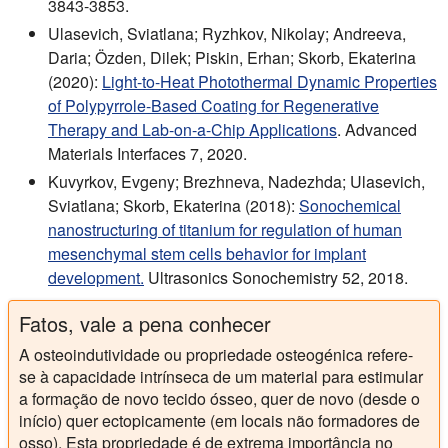
3843-3853.
Ulasevich, Sviatlana; Ryzhkov, Nikolay; Andreeva,
Daria; Özden, Dilek; Piskin, Erhan; Skorb, Ekaterina
(2020):
Light-to-Heat Photothermal Dynamic Properties
of Polypyrrole-Based Coating for Regenerative
Therapy and Lab-on-a-Chip Applications
. Advanced
Materials Interfaces 7, 2020.
Kuvyrkov, Evgeny; Brezhneva, Nadezhda; Ulasevich,
Sviatlana; Skorb, Ekaterina (2018):
Sonochemical
nanostructuring of titanium for regulation of human
mesenchymal stem cells behavior for implant
development.
Ultrasonics Sonochemistry 52, 2018.
Fatos, vale a pena conhecer
A osteoindutividade ou propriedade osteogénica refere-
se à capacidade intrínseca de um material para estimular
a formação de novo tecido ósseo, quer de novo (desde o
início) quer ectopicamente (em locais não formadores de
osso). Esta propriedade é de extrema importância no