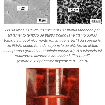
Os padrões XRD do revestimento de titânia fabricado por
tratamento térmico de titânio polido (a) e titânio polido
tratado sonoquimicamente (b); imagens SEM da superfície
de titânio polido (c) e da superfície de dióxido de titânio
mesoporoso gerado sonoquimicamente (d). A sonicação foi
realizada utilizando o sonicador UIP1000hdT.
(estudo e imagens: ©Kuvyrkov et al., 2018)