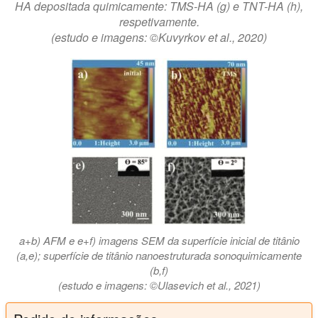
HA depositada quimicamente: TMS-HA (g) e TNT-HA (h),
respetivamente.
(estudo e imagens: ©Kuvyrkov et al., 2020)
a+b) AFM e e+f) imagens SEM da superfície inicial de titânio
(a,e); superfície de titânio nanoestruturada sonoquimicamente
(b,f)
(estudo e imagens: ©Ulasevich et al., 2021)