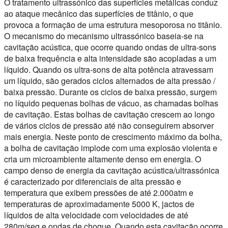
O tratamento ultrassónico das superfícies metálicas conduz
ao ataque mecânico das superfícies de titânio, o que
provoca a formação de uma estrutura mesoporosa no titânio.
O mecanismo do mecanismo ultrassónico baseia-se na
cavitação acústica, que ocorre quando ondas de ultra-sons
de baixa frequência e alta intensidade são acopladas a um
líquido. Quando os ultra-sons de alta potência atravessam
um líquido, são gerados ciclos alternados de alta pressão /
baixa pressão. Durante os ciclos de baixa pressão, surgem
no líquido pequenas bolhas de vácuo, as chamadas bolhas
de cavitação. Estas bolhas de cavitação crescem ao longo
de vários ciclos de pressão até não conseguirem absorver
mais energia. Neste ponto de crescimento máximo da bolha,
a bolha de cavitação implode com uma explosão violenta e
cria um microambiente altamente denso em energia. O
campo denso de energia da cavitação acústica/ultrassónica
é caracterizado por diferenciais de alta pressão e
temperatura que exibem pressões de até 2.000atm e
temperaturas de aproximadamente 5000 K, jactos de
líquidos de alta velocidade com velocidades de até
280m/seg e ondas de choque. Quando esta cavitação ocorre