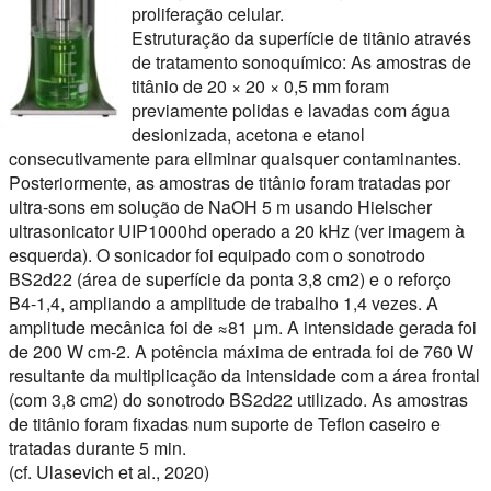
proliferação celular.
Estruturação da superfície de titânio através
de tratamento sonoquímico: As amostras de
titânio de 20 × 20 × 0,5 mm foram
previamente polidas e lavadas com água
desionizada, acetona e etanol
consecutivamente para eliminar quaisquer contaminantes.
Posteriormente, as amostras de titânio foram tratadas por
ultra-sons em solução de NaOH 5 m usando Hielscher
ultrasonicator UIP1000hd operado a 20 kHz (ver imagem à
esquerda). O sonicador foi equipado com o sonotrodo
BS2d22 (área de superfície da ponta 3,8 cm2) e o reforço
B4-1,4, ampliando a amplitude de trabalho 1,4 vezes. A
amplitude mecânica foi de ≈81 μm. A intensidade gerada foi
de 200 W cm-2. A potência máxima de entrada foi de 760 W
resultante da multiplicação da intensidade com a área frontal
(com 3,8 cm2) do sonotrodo BS2d22 utilizado. As amostras
de titânio foram fixadas num suporte de Teflon caseiro e
tratadas durante 5 min.
(cf. Ulasevich et al., 2020)