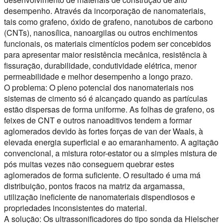
desempenho. Através da incorporação de nanomateriais,
tais como grafeno, óxido de grafeno, nanotubos de carbono
(CNTs), nanosílica, nanoargilas ou outros enchimentos
funcionais, os materiais cimentícios podem ser concebidos
para apresentar maior resistência mecânica, resistência à
fissuração, durabilidade, condutividade elétrica, menor
permeabilidade e melhor desempenho a longo prazo.
O problema:
O pleno potencial dos nanomateriais nos
sistemas de cimento só é alcançado quando as partículas
estão dispersas de forma uniforme. As folhas de grafeno, os
feixes de CNT e outros nanoaditivos tendem a formar
aglomerados devido às fortes forças de van der Waals, à
elevada energia superficial e ao emaranhamento. A agitação
convencional, a mistura rotor-estator ou a simples mistura de
pós muitas vezes não conseguem quebrar estes
aglomerados de forma suficiente. O resultado é uma má
distribuição, pontos fracos na matriz da argamassa,
utilização ineficiente de nanomateriais dispendiosos e
propriedades inconsistentes do material.
A solução:
Os ultrassonificadores do tipo sonda da Hielscher