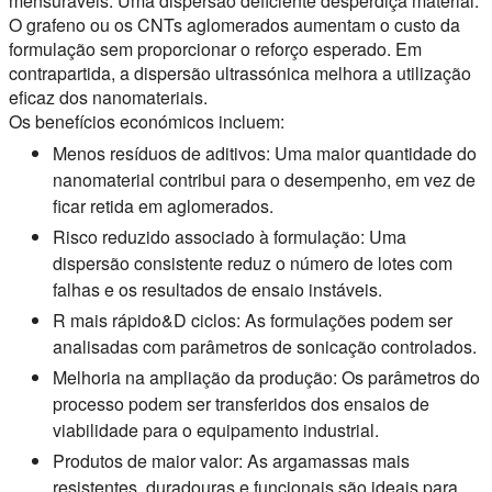
mensuráveis. Uma dispersão deficiente desperdiça material.
O grafeno ou os CNTs aglomerados aumentam o custo da
formulação sem proporcionar o reforço esperado. Em
contrapartida, a dispersão ultrassónica melhora a utilização
eficaz dos nanomateriais.
Os benefícios económicos incluem:
Menos resíduos de aditivos:
Uma maior quantidade do
nanomaterial contribui para o desempenho, em vez de
ficar retida em aglomerados.
Risco reduzido associado à formulação:
Uma
dispersão consistente reduz o número de lotes com
falhas e os resultados de ensaio instáveis.
R mais rápido&D ciclos:
As formulações podem ser
analisadas com parâmetros de sonicação controlados.
Melhoria na ampliação da produção:
Os parâmetros do
processo podem ser transferidos dos ensaios de
viabilidade para o equipamento industrial.
Produtos de maior valor:
As argamassas mais
resistentes, duradouras e funcionais são ideais para