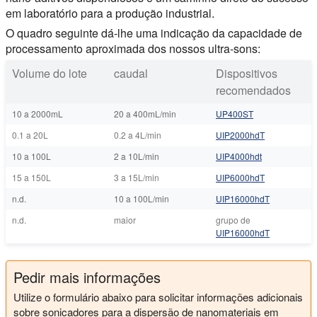
em laboratório para a produção industrial.
O quadro seguinte dá-lhe uma indicação da capacidade de
processamento aproximada dos nossos ultra-sons:
Volume do lote
caudal
Dispositivos
recomendados
10 a 2000mL
20 a 400mL/min
UP400ST
0.1 a 20L
0.2 a 4L/min
UIP2000hdT
10 a 100L
2 a 10L/min
UIP4000hdt
15 a 150L
3 a 15L/min
UIP6000hdT
n.d.
10 a 100L/min
UIP16000hdT
n.d.
maior
grupo de
UIP16000hdT
Pedir mais informações
Utilize o formulário abaixo para solicitar informações adicionais
sobre sonicadores para a dispersão de nanomateriais em