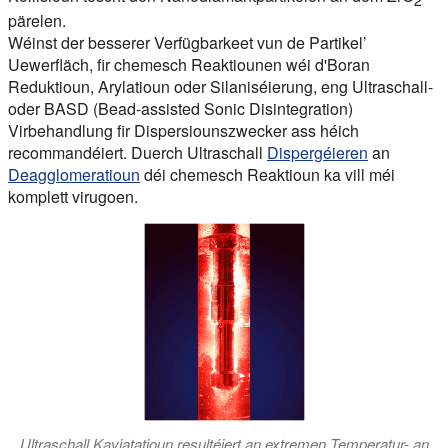
2
pärelen.
Wéinst der besserer Verfügbarkeet vun de Partikel’
Uewerfläch, fir chemesch Reaktiounen wéi d'Boran
Reduktioun, Arylatioun oder Silaniséierung, eng Ultraschall-
oder BASD (Bead-assisted Sonic Disintegration)
Virbehandlung fir Dispersiounszwecker ass héich
recommandéiert. Duerch Ultraschall
Dispergéieren
an
Deagglomeratioun
déi chemesch Reaktioun ka vill méi
komplett virugoen.
Ultraschall Kaviatatioun resultéiert an extremen Temperatur- an