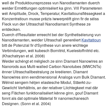
well de Produktiounsprozess vun Nanodiamanten duerch
weider Ermëttlungen optimiséiert ka ginn. Vill Parameteren
wéi Amplitude, Drock, Temperatur, Kavitatiounsflëssegkeet a
Konzentratioun musse präzis iwwerpréift ginn fir de séiss
Fleck vun der Ultraschall Nanodiamant Synthese ze
entdecken.
Duerch d'Resultater erreecht bei der Synthetiséierung vun
Nanodiamanten, weider Ultraschall generéiert
Kavitatioun
bitt de Potenzial fir d'Synthese vun anere wichtege
Verbindungen, wéi kubesch Bornitrid, Kuelestoffnitrid etc.
(Khachatryan et al. 2008)
Weider schéngt et méiglech ze sinn Diamant Nanowires an
Nanorods aus Multi-walled Carbon Nanotubes (MWCNTs)
ënner Ultraschallbestralung ze kreéieren. Diamant
Nanowires sinn eendimensional Analoga vum Bulk Diamant.
Wéinst sengem héijen elastesche Modul, Stäerkt-zu-
Gewiicht Verhältnis, an der relativer Liichtegkeet mat där
seng Flächen funktionaliséiert kënne ginn, gouf Diamant
fonnt als dat optimale Material fir nanomechanesch
Designen. (Sonn et al. 2004)