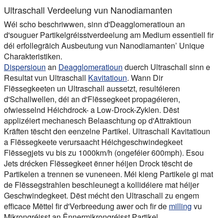
Ultraschall Verdeelung vun Nanodiamanten
Wéi scho beschriwwen, sinn d'Deagglomeratioun an
d'souguer Partikelgréisstverdeelung am Medium essentiell fir
déi erfollegräich Ausbeutung vun Nanodiamanten’ Unique
Charakteristiken.
Dispersioun
an
Deagglomeratioun
duerch Ultraschall sinn e
Resultat vun Ultraschall
Kavitatioun
. Wann Dir
Flëssegkeeten un Ultraschall aussetzt, resultéieren
d'Schallwellen, déi an d'Flëssegkeet propagéieren,
ofwiesselnd Héichdrock- a Low-Drock-Zyklen. Dëst
applizéiert mechanesch Belaaschtung op d'Attraktioun
Kräften tëscht den eenzelne Partikel. Ultraschall Kavitatioun
a Flëssegkeete verursaacht Héichgeschwindegkeet
Flëssegjets vu bis zu 1000km/h (ongeféier 600mph). Esou
Jets drécken Flëssegkeet ënner héijen Drock tëscht de
Partikelen a trennen se vuneneen. Méi kleng Partikele gi mat
de Flëssegstrahlen beschleunegt a kollidéiere mat héijer
Geschwindegkeet. Dëst mécht den Ultraschall zu engem
efficace Mëttel fir d'Verbreedung awer och fir de
milling
vu
Mikrongréisst an Ënnermikrongréisst Partikel.