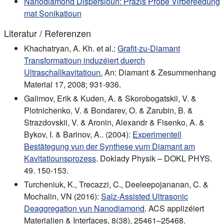
Nanodiamond Dispersioun: Präzis Probe Virbereedung
mat Sonikatioun
Literatur / Referenzen
Khachatryan, A. Kh. et al.:
Grafit-zu-Diamant
Transformatioun induzéiert duerch
Ultraschallkavitatioun.
An: Diamant & Zesummenhang
Material 17, 2008; 931-936.
Galimov, Erik & Kuden, A. & Skorobogatskii, V. &
Plotnichenko, V. & Bondarev, O. & Zarubin, B. &
Strazdovskii, V. & Aronin, Alexandr & Fisenko, A. &
Bykov, I. & Barinov, A.. (2004):
Experimentell
Bestätegung vun der Synthese vum Diamant am
Kavitatiounsprozess
. Doklady Physik – DOKL PHYS.
49. 150-153.
Turcheniuk, K., Trecazzi, C., Deeleepojananan, C. &
Mochalin, VN (2016):
Salz-Assisted Ultrasonic
Deaggregation vun Nanodiamond
. ACS applizéiert
Materialien & Interfaces, 8(38), 25461–25468.