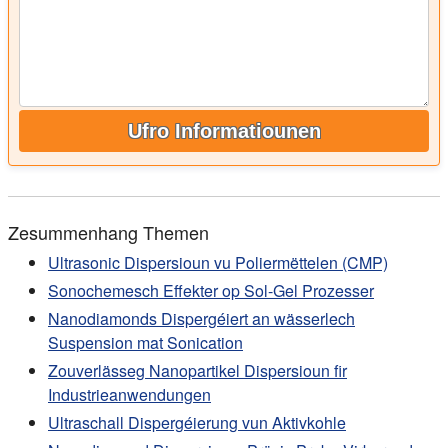
Ufro Informatiounen
Zesummenhang Themen
Ultrasonic Dispersioun vu Poliermëttelen (CMP)
Sonochemesch Effekter op Sol-Gel Prozesser
Nanodiamonds Dispergéiert an wässerlech
Suspension mat Sonication
Zouverlässeg Nanopartikel Dispersioun fir
Industrieanwendungen
Ultraschall Dispergéierung vun Aktivkohle