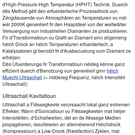
d'High-Pressure-High Temperatur (HPHT) Technik. Duerch
dës Method gëtt den erfuerderleche Prozessdrock vun
Zéngdausende vun Atmosphären an Temperaturen vu méi
wéi 2000K generéiert fir den Haaptdeel vun der weltwäiter
Versuergung vun industriellen Diamanten ze produzéieren.
Fir d'Transformatioun vu Grafit an Diamant sinn allgemeng
héich Drock an héich Temperaturen erfuerderlech, a
Katalysatoren gi benotzt fir d'Ausbezuelung vum Diamant ze
erhéijen.
Dës Ufuerderunge fir Transformatioun néideg kënne ganz
effizient duerch d'Benotzung vun generéiert ginn
héich
Muecht Ultraschall
(= niddereg Frequenz, héich Intensitéit
Ultraschall):
Ultraschall Kavitatioun
Ultraschall a Flëssegkeete verursaacht lokal ganz extremen
Effekter. Wann d'Sonicatioun vu Flëssegkeeten mat héijer
Intensitéiten, d'Schallwellen, déi an de flëssege Medien
propagéieren, resultéieren an alternéierend Héichdrock
(Kompressioun) a Low-Drock (Rarefaction) Zyklen, mat