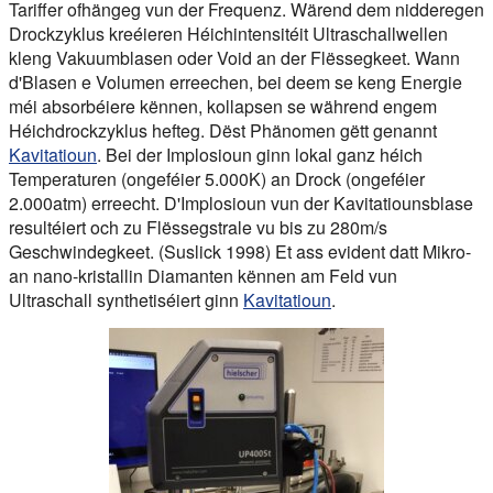
Tariffer ofhängeg vun der Frequenz. Wärend dem nidderegen
Drockzyklus kreéieren Héichintensitéit Ultraschallwellen
kleng Vakuumblasen oder Void an der Flëssegkeet. Wann
d'Blasen e Volumen erreechen, bei deem se keng Energie
méi absorbéiere kënnen, kollapsen se während engem
Héichdrockzyklus hefteg. Dëst Phänomen gëtt genannt
Kavitatioun
. Bei der Implosioun ginn lokal ganz héich
Temperaturen (ongeféier 5.000K) an Drock (ongeféier
2.000atm) erreecht. D'Implosioun vun der Kavitatiounsblase
resultéiert och zu Flëssegstrale vu bis zu 280m/s
Geschwindegkeet. (Suslick 1998) Et ass evident datt Mikro-
an
nano-kristallin
Diamanten kënnen am Feld vun
Ultraschall synthetiséiert ginn
Kavitatioun
.