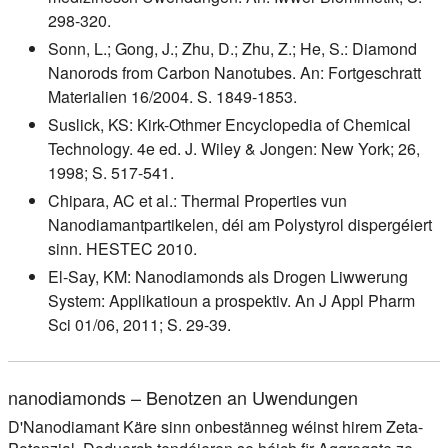
298-320.
Sonn, L.; Gong, J.; Zhu, D.; Zhu, Z.; He, S.: Diamond
Nanorods from Carbon Nanotubes. An: Fortgeschratt
Materialien 16/2004. S. 1849-1853.
Suslick, KS: Kirk-Othmer Encyclopedia of Chemical
Technology. 4e ed. J. Wiley & Jongen: New York; 26,
1998; S. 517-541.
Chipara, AC et al.: Thermal Properties vun
Nanodiamantpartikelen, déi am Polystyrol dispergéiert
sinn. HESTEC 2010.
El-Say, KM: Nanodiamonds als Drogen Liwwerung
System: Applikatioun a prospektiv. An J Appl Pharm
Sci 01/06, 2011; S. 29-39.
nanodiamonds – Benotzen an Uwendungen
D'Nanodiamant Käre sinn onbestänneg wéinst hirem Zeta-