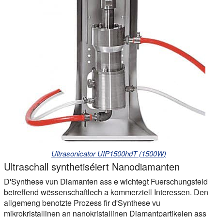
Ultrasonicator UIP1500hdT (1500W)
Ultraschall synthetiséiert Nanodiamanten
D'Synthese vun Diamanten ass e wichtegt Fuerschungsfeld
betreffend wëssenschaftlech a kommerziell Interessen. Den
allgemeng benotzte Prozess fir d'Synthese vu
mikrokristallinen an nanokristallinen Diamantpartikelen ass