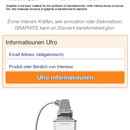
Ënner intensiv Kräften, wéi sonication oder Detonatioun,
GRAPHITE kann an Diamant transforméiert ginn.
Informatiounen Ufro
Email Adress (obligatoresch)
Produit oder Beräich vun Interessi
Ufro Informatiounen