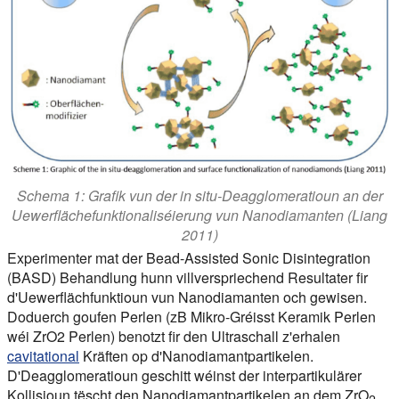
Schema 1: Grafik vun der in situ-Deagglomeratioun an der
Uewerflächefunktionaliséierung vun Nanodiamanten (Liang
2011)
Experimenter mat der Bead-Assisted Sonic Disintegration
(BASD) Behandlung hunn villverspriechend Resultater fir
d'Uewerflächfunktioun vun Nanodiamanten och gewisen.
Doduerch goufen Perlen (zB Mikro-Gréisst Keramik Perlen
wéi ZrO2 Perlen) benotzt fir den Ultraschall z'erhalen
cavitational
Kräften op d'Nanodiamantpartikelen.
D'Deagglomeratioun geschitt wéinst der interpartikulärer
Kollisioun tëscht den Nanodiamantpartikelen an dem ZrO