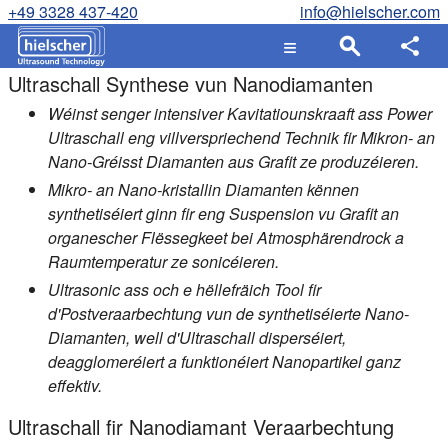
+49 3328 437-420
info@hielscher.com
Ultraschall Synthese vun Nanodiamanten
Wéinst senger intensiver Kavitatiounskraaft ass Power
Ultraschall eng villverspriechend Technik fir Mikron- an
Nano-Gréisst Diamanten aus Grafit ze produzéieren.
Mikro- an Nano-kristallin Diamanten kënnen
synthetiséiert ginn fir eng Suspension vu Grafit an
organescher Flëssegkeet bei Atmosphärendrock a
Raumtemperatur ze sonicéieren.
Ultrasonic ass och e hëllefräich Tool fir
d'Postveraarbechtung vun de synthetiséierte Nano-
Diamanten, well d'Ultraschall disperséiert,
deagglomeréiert a funktionéiert Nanopartikel ganz
effektiv.
Ultraschall fir Nanodiamant Veraarbechtung