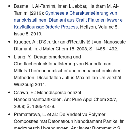
Basma H. Al-Tamimi, Iman I. Jabbar, Haitham M. Al-
Tamimi (2919):
Synthese a Charakteriséierung vun
nanokristallinem Diamant aus Grafit Flakelen iwwer e
Kavitatiounsgeförderte Prozess
. Heliyon, Volume 5,
Issue 5. 2019.
Krueger, A.: D'Struktur an d'Reaktivitéit vum Nanoscale
Diamant. In: J Mater Chem 18, 2008; S. 1485-1492.
Liang, Y.: Deagglomerierung und
Oberflächenfunktionalisierung von Nanodiamant
Mittels Thermochemischer und mechanochemischer
Methoden. Dissertation Julius-Maximilian-Universität
Würzburg 2011.
Osawa, E.: Monodisperse eenzel
Nanodiamantpartikelen. An: Pure Appl Chem 80/7,
2008; S. 1365-1379.
Pramatarova, L. et al.: De Virdeel vu Polymer
Composites mat Detonatioun Nanodiamant Partikel fir
medizinesch Uwendungen. An: Iwwer Biomimetik; S.