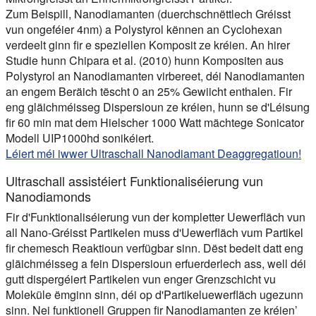
Zum Beispill, Nanodiamanten (duerchschnëttlech Gréisst
vun ongeféier 4nm) a Polystyrol kënnen an Cyclohexan
verdeelt ginn fir e speziellen Komposit ze kréien. An hirer
Studie hunn Chipara et al. (2010) hunn Kompositen aus
Polystyrol an Nanodiamanten virbereet, déi Nanodiamanten
an engem Beräich tëscht 0 an 25% Gewiicht enthalen. Fir
eng gläichméisseg Dispersioun ze kréien, hunn se d'Léisung
fir 60 min mat dem Hielscher 1000 Watt mächtege Sonicator
Modell UIP1000hd sonikéiert.
Léiert méi iwwer Ultraschall Nanodiamant Deaggregatioun!
Ultraschall assistéiert Funktionaliséierung vun
Nanodiamonds
Fir d'Funktionaliséierung vun der kompletter Uewerfläch vun
all Nano-Gréisst Partikelen muss d'Uewerfläch vum Partikel
fir chemesch Reaktioun verfügbar sinn. Dëst bedeit datt eng
gläichméisseg a fein Dispersioun erfuerderlech ass, well déi
gutt dispergéiert Partikelen vun enger Grenzschicht vu
Moleküle ëmginn sinn, déi op d'Partikeluewerfläch ugezunn
sinn. Nei funktionell Gruppen fir Nanodiamanten ze kréien’