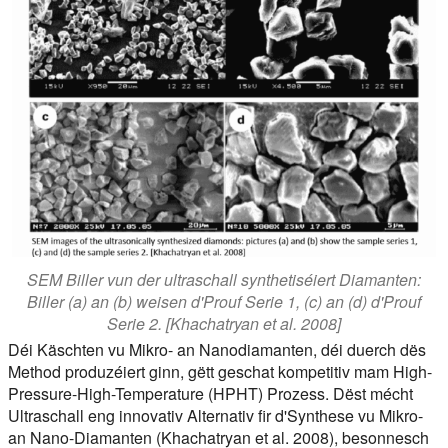
SEM Biller vun der ultraschall synthetiséiert Diamanten:
Biller (a) an (b) weisen d'Prouf Serie 1, (c) an (d) d'Prouf
Serie 2. [Khachatryan et al. 2008]
Déi
Käschten
vu Mikro- an Nanodiamanten, déi duerch dës
Method produzéiert ginn, gëtt geschat
kompetitiv
mam High-
Pressure-High-Temperature (HPHT) Prozess. Dëst mécht
Ultraschall eng innovativ Alternativ fir d'Synthese vu Mikro-
an Nano-Diamanten (Khachatryan et al. 2008), besonnesch