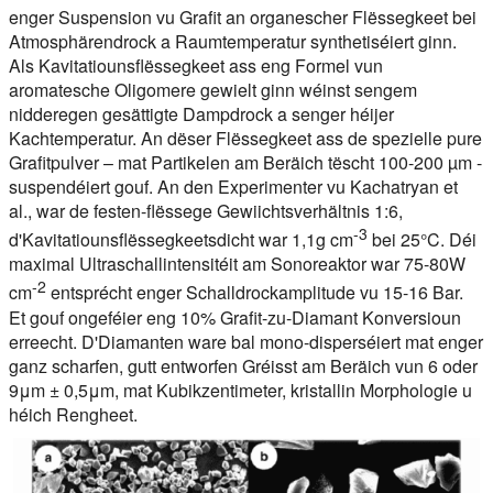
enger Suspension vu Grafit an organescher Flëssegkeet bei
Atmosphärendrock a Raumtemperatur synthetiséiert ginn.
Als Kavitatiounsflëssegkeet ass eng Formel vun
aromatesche Oligomere gewielt ginn wéinst sengem
nidderegen gesättigte Dampdrock a senger héijer
Kachtemperatur. An dëser Flëssegkeet ass de spezielle pure
Grafitpulver – mat Partikelen am Beräich tëscht 100-200 µm -
suspendéiert gouf. An den Experimenter vu Kachatryan et
al., war de festen-flëssege Gewiichtsverhältnis 1:6,
-3
d'Kavitatiounsflëssegkeetsdicht war 1,1g cm
bei 25°C. Déi
maximal Ultraschallintensitéit am Sonoreaktor war 75-80W
-2
cm
entsprécht enger Schalldrockamplitude vu 15-16 Bar.
Et gouf ongeféier eng 10% Grafit-zu-Diamant Konversioun
erreecht. D'Diamanten ware bal
mono-disperséiert
mat enger
ganz scharfen, gutt entworfen Gréisst am Beräich vun 6 oder
9μm ± 0,5μm, mat Kubikzentimeter,
kristallin
Morphologie u
héich Rengheet
.