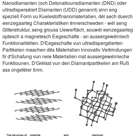
Nanodiamanten (och Detonatiounsdiamanten (DND) oder
ultradisperséiert Diamanten (UDD) genannt) sinn eng
speziell Form vu Kuelestoffnanomaterialien, déi sech duerch
eenzegaarteg Charakteristiken ënnerscheeden - wéi seng
Gitterstruktur, seng grouss Uewerfläch, souwéi eenzegaarteg
optesch a magnetesch Eegeschafte - an aussergewéinlech
Funktionalitéiten. D'Eegeschafte vun ultradispergéierten
Partikelen maachen dës Materialien innovativ Verbindungen
fir d'Schafung vun neie Materialien mat aussergewéinleche
Funktiounen. D'Gréisst vun den Diamantpartikelen am Ruß
ass ongeféier 5nm.