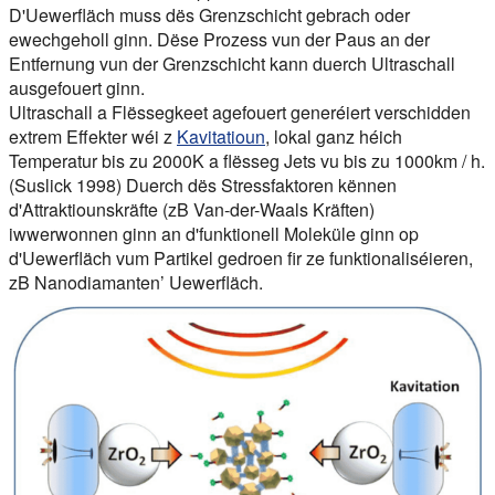
D'Uewerfläch muss dës Grenzschicht gebrach oder
ewechgeholl ginn. Dëse Prozess vun der Paus an der
Entfernung vun der Grenzschicht kann duerch Ultraschall
ausgefouert ginn.
Ultraschall a Flëssegkeet agefouert generéiert verschidden
extrem Effekter wéi z
Kavitatioun
, lokal ganz héich
Temperatur bis zu 2000K a flësseg Jets vu bis zu 1000km / h.
(Suslick 1998) Duerch dës Stressfaktoren kënnen
d'Attraktiounskräfte (zB Van-der-Waals Kräften)
iwwerwonnen ginn an d'funktionell Moleküle ginn op
d'Uewerfläch vum Partikel gedroen fir ze funktionaliséieren,
zB Nanodiamanten’ Uewerfläch.