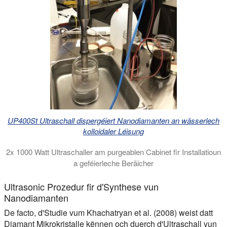
UP400St Ultraschall dispergéiert Nanodiamanten an wässerlech
kolloidaler Léisung
2x 1000 Watt Ultraschaller am purgeablen Cabinet fir Installatioun
a geféierleche Beräicher
An dësem Video weisen mir Iech en 2 Kilowatt Ultraschall Syst
Ultrasonic Prozedur fir d'Synthese vun
Nanodiamanten
De facto, d'Studie vum Khachatryan et al. (2008) weist datt
Diamant Mikrokristalle kënnen och duerch d'Ultraschall vun