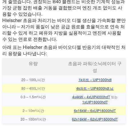
게 줄였습니다. 권장되는 B40 블렌드는 비슷한 기계적 성능과
가장 균형 잡힌 배출 거동을 결합했으며 엔진 개조 없이도 사
용할 수 있었습니다.
Hielscher 초음파 처리기는 바이오 디젤 생산을 가속화할 뿐만
아니라 – 저가의 품질이 낮은 공급 원료를 효율적으로 연속 처
리할 수 있게 하고 폐유와 지방을 실용적이고 엔진에 사용할
수 있는 연료로 전환합니다.
아래 표는 Hielscher 초음파 바이오디젤 반응기의 대략적인 처
리 용량을 나타냅니다:
유량
초음파 파워/소닉레이터 구
성
20
–
100L/시간
1k와트 – UIP1000hdt
80
–
400L/시간
4k와트 – UIP4000hdt 님
0.3
–
1.5m³/시간
4x4kW – 4xUIP4000hdT
또는
1xUIP16000hdT
2
–
10m³/시간
6x16kW – 6xUIP16000hdT
20
–
100m³/시간
62x16kW – 62xUIP16000hdT