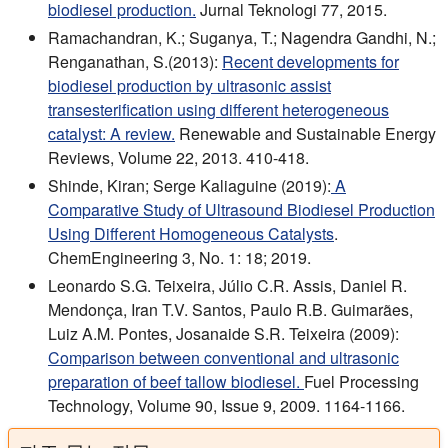
biodiesel production.
Jurnal Teknologi 77, 2015.
Ramachandran, K.; Suganya, T.; Nagendra Gandhi, N.;
Renganathan, S.(2013):
Recent developments for
biodiesel production by ultrasonic assist
transesterification using different heterogeneous
catalyst: A review.
Renewable and Sustainable Energy
Reviews, Volume 22, 2013. 410-418.
Shinde, Kiran; Serge Kaliaguine (2019):
A
Comparative Study of Ultrasound Biodiesel Production
Using Different Homogeneous Catalysts
.
ChemEngineering 3, No. 1: 18; 2019.
Leonardo S.G. Teixeira, Júlio C.R. Assis, Daniel R.
Mendonça, Iran T.V. Santos, Paulo R.B. Guimarães,
Luiz A.M. Pontes, Josanaide S.R. Teixeira (2009):
Comparison between conventional and ultrasonic
preparation of beef tallow biodiesel.
Fuel Processing
Technology, Volume 90, Issue 9, 2009. 1164-1166.