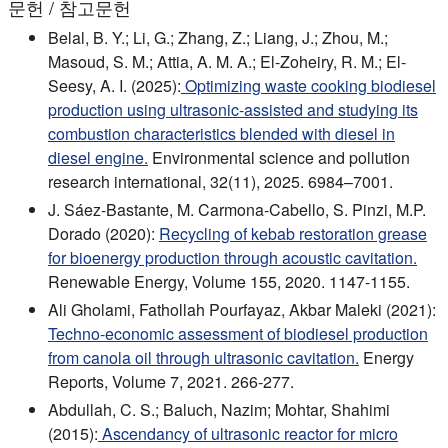
문헌 / 참고문헌
Belal, B. Y.; Li, G.; Zhang, Z.; Liang, J.; Zhou, M.;
Masoud, S. M.; Attia, A. M. A.; El-Zoheiry, R. M.; El-
Seesy, A. I. (2025):
Optimizing waste cooking biodiesel
production using ultrasonic-assisted and studying its
combustion characteristics blended with diesel in
diesel engine.
Environmental science and pollution
research international, 32(11), 2025. 6984–7001.
J. Sáez-Bastante, M. Carmona-Cabello, S. Pinzi, M.P.
Dorado (2020):
Recycling of kebab restoration grease
for bioenergy production through acoustic cavitation.
Renewable Energy, Volume 155, 2020. 1147-1155.
Ali Gholami, Fathollah Pourfayaz, Akbar Maleki (2021):
Techno-economic assessment of biodiesel production
from canola oil through ultrasonic cavitation.
Energy
Reports, Volume 7, 2021. 266-277.
Abdullah, C. S.; Baluch, Nazim; Mohtar, Shahimi
(2015):
Ascendancy of ultrasonic reactor for micro