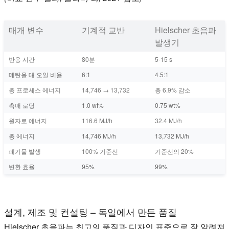
매개 변수
기계적 교반
Hielscher 초음파
발생기
반응 시간
80분
5-15 s
메탄올 대 오일 비율
6:1
4.5:1
총 프로세스 에너지
14,746 → 13,732
총 6.9% 감소
촉매 로딩
1.0 wt%
0.75 wt%
원자로 에너지
116.6 MJ/h
32.4 MJ/h
총 에너지
14,746 MJ/h
13,732 MJ/h
폐기물 발생
100% 기준선
기준선의 20%
변환 효율
95%
99%
설계, 제조 및 컨설팅 – 독일에서 만든 품질
Hielscher 초음파는 최고의 품질과 디자인 표준으로 잘 알려져