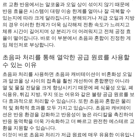
르 교환 반응에서는 알코올과 오일 상이 섞이지 않기 때문에
반응 효율은 시스템이 대량 이송 한계를 얼마나 잘 극복할 수
있는지에 따라 크게 달라집니다. 분해되거나 저급 오일과 지방
의 경우 이러한 한계가 더욱 심각해져 전환 속도가 느려지고
체류 시간이 길어지며 상 분리가 더 어려워지고 전체 공정 효
율이 떨어집니다. 바로 이 부분에서 초음파 혼합이 진정한 게
임 체인저로 부상합니다.
초음파 처리를 통해 열악한 공급 원료를 사용할
수 있는 이유
초음파 처리를 사용하면 초음파 캐비테이션이 비혼화성 오일
과 알코올 상 사이의 접촉을 훨씬 개선하여 혼합뿐만 아니라
열 및 물질 전달을 크게 향상시키기 때문에 폐 식물성 오일, 폐
식용유, 튀김 지방, 우지 또는 어유와 같은 불량 공급 원료를 보
다 효과적으로 처리할 수 있습니다. 또한 초음파 혼합은 물리
적 및 화학적 효과를 모두 가지고 있습니다. 초음파 캐비테이
션은 반응 환경을 강화하고 반응성이 높은 라디칼을 촉진하여
반응 동역학을 더욱 가속화하고 더 빠르고 완전한 에스테르 교
환을 지원할 수 있습니다.
이것이 바로 초음파 처리가 저급 원료에 매우 유용한 이유입니