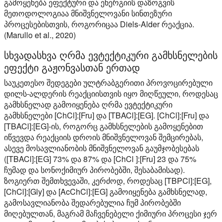
გამოყენება ეფექტური და ენერგიის დაზოგვის
მეთოდოლოგიაა მნიშვნელოვანი სინთეზური
პროცესებისთვის, როგორიცაა Diels-Alder რეაქცია.
(Marullo et al., 2020)
სხვადასხვა ღრმა ევტექტიკური გამხსნელების
ეფექტი გაჟონვასთან ერთად
საუკეთესო შედეგები ულტრაბგერითი პროვოცირებული
დილს-ალდერის რეაქციისთვის იყო მიღწეული, როდესაც
გამხსნელად გამოიყენება ღრმა ევტექტიკური
გამხსნელები [ChCl]:[Fru] და [TBACl]:[EG]. [ChCl]:[Fru] და
[TBACl]:[EG]-ის, როგორც გამხსნელების გამოყენებით
იწვევდა რეაქციის დროის მნიშვნელოვან შემცირებას,
ასევე მოსავლიანობის მნიშვნელოვან გაუმჯობესებას
([TBACl]:[EG] 73% და 87% და [ChCl ]:[Fru] 23 და 75%
ჩუმად და სონოქიმიურ პირობებში, შესაბამისად).
ზოგიერთ შემთხვევაში, კერძოდ, როდესაც [TBPCl]:[EG],
[ChCl]:[Gly] და [AcChCl]:[EG] გამოიყენება გამხსნელად,
გამოსავლიანობა შედარებულია ჩუმ პირობებში
მიღებულთან, მაგრამ მაჩვენებელი ქიმიური პროცესი ჯერ