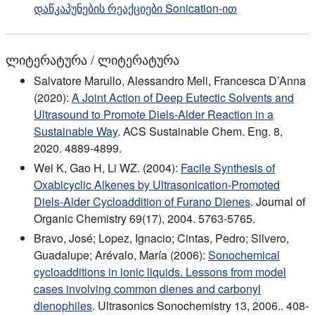
დაწკაპუნების რეაქციები Sonication-ით
ლიტერატურა / ლიტერატურა
Salvatore Marullo, Alessandro Meli, Francesca D’Anna
(2020):
A Joint Action of Deep Eutectic Solvents and
Ultrasound to Promote Diels-Alder Reaction in a
Sustainable Way
. ACS Sustainable Chem. Eng. 8,
2020. 4889-4899.
Wei K, Gao H, Li WZ. (2004):
Facile Synthesis of
Oxabicyclic Alkenes by Ultrasonication-Promoted
Diels-Alder Cycloaddition of Furano Dienes
. Journal of
Organic Chemistry 69(17), 2004. 5763-5765.
Bravo, José; Lopez, Ignacio; Cintas, Pedro; Silvero,
Guadalupe; Arévalo, María (2006):
Sonochemical
cycloadditions in ionic liquids. Lessons from model
cases involving common dienes and carbonyl
dienophiles
. Ultrasonics Sonochemistry 13, 2006.. 408-