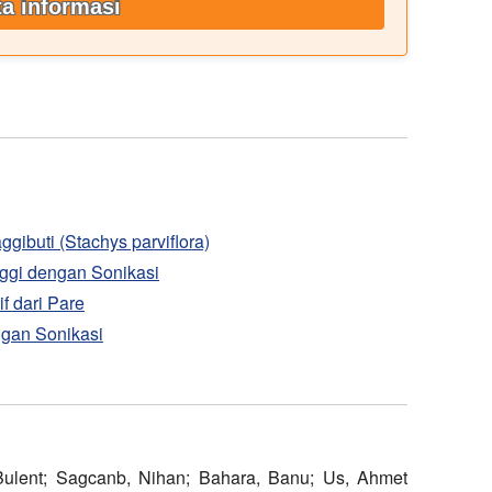
a informasi
ggibuti (Stachys parviflora)
nggi dengan Sonikasi
f dari Pare
ngan Sonikasi
 Bulent; Sagcanb, Nihan; Bahara, Banu; Us, Ahmet