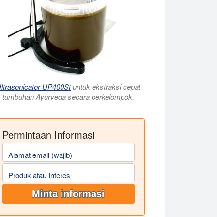
ltrasonicator UP400St
untuk ekstraksi cepat
tumbuhan Ayurveda secara berkelompok.
Permintaan Informasi
tangan memproduksi ekstrak botani berkualitas tinggi dan ba
Alamat email (wajib)
Produk atau Interes
Minta informasi