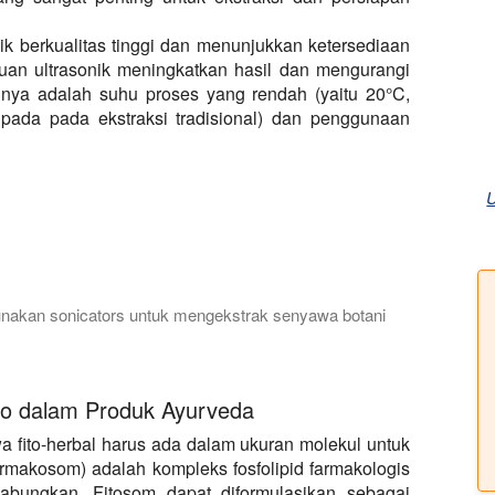
ik berkualitas tinggi dan menunjukkan ketersediaan
ntuan ultrasonik meningkatkan hasil dan mengurangi
innya adalah suhu proses yang rendah (yaitu 20°C,
ripada pada ekstraksi tradisional) dan penggunaan
U
gunakan sonicators untuk mengekstrak senyawa botani
kan Anda pada pembuatan ekstrak botani. Kami menjelaskan tan
ano dalam Produk Ayurveda
wa fito-herbal harus ada dalam ukuran molekul untuk
armakosom) adalah kompleks fosfolipid farmakologis
abungkan. Fitosom dapat diformulasikan sebagai