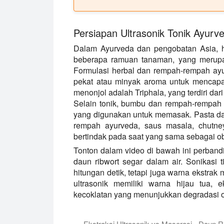
Persiapan Ultrasonik Tonik Ayurv
Dalam Ayurveda dan pengobatan Asia, h
beberapa ramuan tanaman, yang merupaka
Formulasi herbal dan rempah-rempah ayur
pekat atau minyak aroma untuk mencapai
menonjol adalah Triphala, yang terdiri dari
Selain tonik, bumbu dan rempah-rempah 
yang digunakan untuk memasak. Pasta da
rempah ayurveda, saus masala, chutne
bertindak pada saat yang sama sebagai ob
Tonton dalam video di bawah ini perbandi
daun ribwort segar dalam air. Sonikasi
hitungan detik, tetapi juga warna ekstra
ultrasonik memiliki warna hijau tua, 
kecoklatan yang menunjukkan degradasi oks
Ekstraksi Ultrasonik vs Maserasi - Daun R