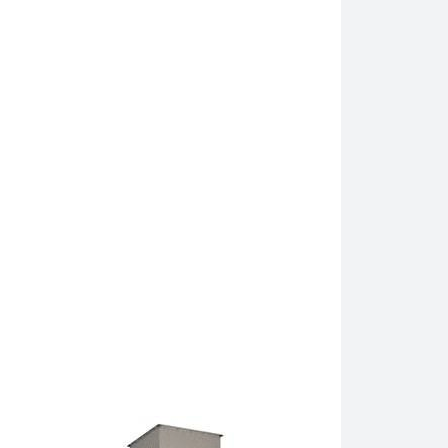
ipe probe Hielscher UP200Ht dengan maserasi tradisional sela
am menghasilkan ekstrak spektrum penuh. Ekstraksi botani ultras