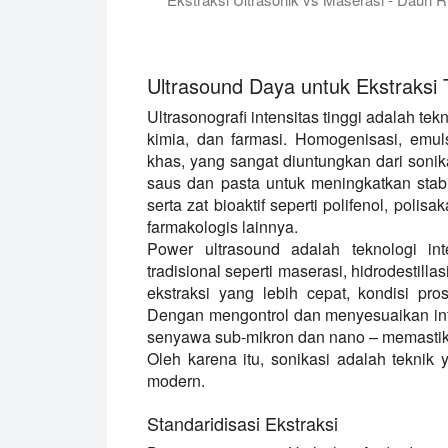
Dalam video singkat ini, kami membandi
Warna hijau tua dari ekstrak ribwort ult
Ultrasound Daya untuk Ekstraksi
Ultrasonografi intensitas tinggi adalah 
kimia, dan farmasi. Homogenisasi, emuls
khas, yang sangat diuntungkan dari sonik
saus dan pasta untuk meningkatkan stab
serta zat bioaktif seperti polifenol, polis
farmakologis lainnya.
Power ultrasound adalah teknologi int
tradisional seperti maserasi, hidrodestilla
ekstraksi yang lebih cepat, kondisi pro
Dengan mengontrol dan menyesuaikan inte
senyawa sub-mikron dan nano – memastikan
Oleh karena itu, sonikasi adalah teknik
modern.
Standaridisasi Ekstraksi