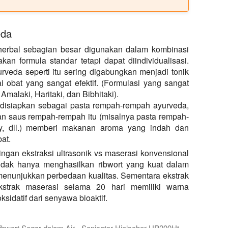
eda
erbal sebagian besar digunakan dalam kombinasi
n formula standar tetapi dapat diindividualisasi.
veda seperti itu sering digabungkan menjadi tonik
 obat yang sangat efektif. (Formulasi yang sangat
 Amalaki, Haritaki, dan Bibhitaki).
disiapkan sebagai pasta rempah-rempah ayurveda,
n saus rempah-rempah itu (misalnya pasta rempah-
y, dll.) memberi makanan aroma yang indah dan
at.
ngan ekstraksi ultrasonik vs maserasi konvensional
 tidak hanya menghasilkan ribwort yang kuat dalam
k menunjukkan perbedaan kualitas. Sementara ekstrak
ekstrak maserasi selama 20 hari memiliki warna
idatif dari senyawa bioaktif.
ibwort Segar dalam Air - Sonicator Hielscher UP200Ht