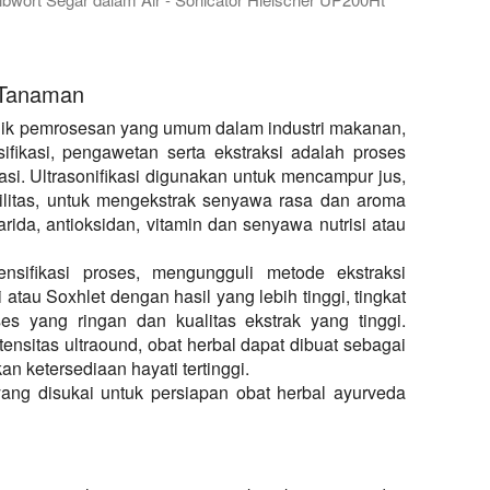
ngkan ekstraksi air dingin ultrasonik menggunakan sonicator t
rasonik menyoroti efisiensi unggul dari teknologi ultrasonik dal
 Tanaman
teknik pemrosesan yang umum dalam industri makanan,
ifikasi, pengawetan serta ekstraksi adalah proses
asi. Ultrasonifikasi digunakan untuk mencampur jus,
ilitas, untuk mengekstrak senyawa rasa dan aroma
akarida, antioksidan, vitamin dan senyawa nutrisi atau
ensifikasi proses, mengungguli metode ekstraksi
si atau Soxhlet dengan hasil yang lebih tinggi, tingkat
ses yang ringan dan kualitas ekstrak yang tinggi.
nsitas ultraound, obat herbal dapat dibuat sebagai
 ketersediaan hayati tertinggi.
 yang disukai untuk persiapan obat herbal ayurveda