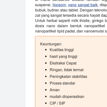
suspensi,
liposom
,
yang sangat baik
, disp
bubuk, butiran atau tablet. Dengan teknolog
zat yang sangat tersedia secara hayati d
Untuk herbal seperti milk thistle, ginkgo b
dosis nano dalam bentuk nanopartikel p
nanopartikel lipid padat, dan nanoemulsi su
Keuntungan:
Kualitas tinggi
hasil yang tinggi
Ekstraksi Cepat
Ringan, tidak termal
Peningkatan stabilitas
Proses standar
Aman
mudah dioperasikan
CIP / SIP