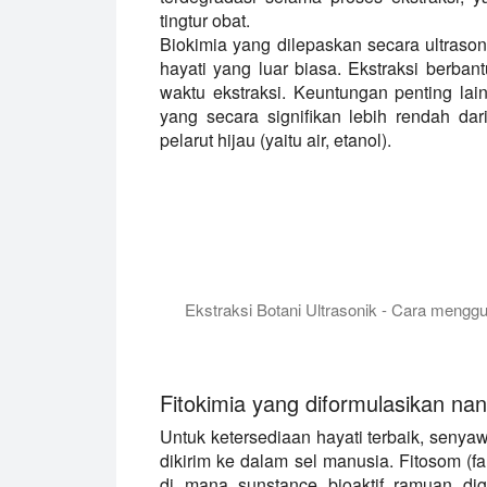
tingtur obat.
Biokimia yang dilepaskan secara ultrason
hayati yang luar biasa. Ekstraksi berba
waktu ekstraksi. Keuntungan penting la
yang secara signifikan lebih rendah da
pelarut hijau (yaitu air, etanol).
Ekstraksi Botani Ultrasonik - Cara meng
Dalam presentasi ini kami memperkenal
Fitokimia yang diformulasikan n
Untuk ketersediaan hayati terbaik, senya
dikirim ke dalam sel manusia. Fitosom (f
di mana sunstance bioaktif ramuan dig