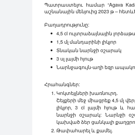
Պատրաստելու համար
“Agava Kad
աշնանային մենյուից 2023 թ – հետև
Բաղադրությունը:
4,5 cl ուլտրաձայնային լորձաթ
1,5 մլ մանդարինի լիկյոր
Տնական նարնջի օշարակ
3 սլ լայմի հյութ
Նարնջագույն-աղի եզր ապակ
Հրահանգներ:
Կոկտեյլների խառնուրդ.
Շեյքերի մեջ միացրեք 4,5 մլ վեր
լիկյոր, 3 cl լայմի հյութ
նարնջի օշարակ: Նարնջի օ
կախված ձեր ցանկալի քաղցրո
Թափահարել և քամել.