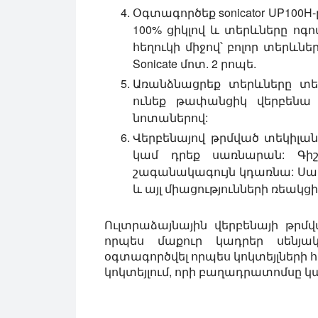
Օգտագործեք sonicator UP100H-
100% ցիկլով և տերևները ո
հեղուկի միջով՝ բոլոր տերևնե
Sonicate մոտ. 2 րոպե.
Առանձնացրեք տերևները տեկի
ունեք թափանցիկ վերբենա 
նոտաներով:
Վերբենայով թրմված տեկիլան 
կամ դրեք սառնարան: Գի
շագանակագույն կդառնա: Սա ո
և այլ միացությունների ռեակցի
Ուլտրաձայնային վերբենայի թրմվա
որպես մաքուր կադրեր սենյա
օգտագործվել որպես կոկտեյլների հ
կոկտեյլում, որի բաղադրատոմսը կա