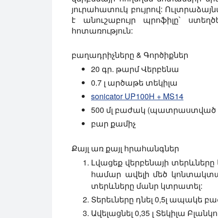
յուրահատուկ բույրով: Ուլտրաձայ
է անուշաբույր պրոֆիլը՝ ստեղ
հոտառություն:
բաղադրիչները & Գործիքներ
20 գր. թարմ Վերբենա
0.7 լ արծաթե տեկիլա
sonicator UP100H + MS14
500 մլ բաժակ (պատրաստված
բար քամիչ
Քայլ առ քայլ հրահանգներ
Լվացեք վերբենայի տերևները 
համար ավելի մեծ կոնտակտա
տերևները մանր կտրատել:
Տերեւները դնել 0,5լ ապակե բա
Ավելացնել 0,35 լ Տեկիլա Բլանկո