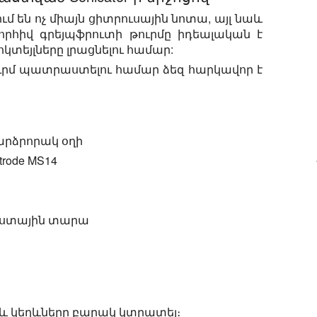
մ են ոչ միայն ցիտրուսային նոտա, այլ նաև
նորհիվ գրեյպֆրուտի թուրմը իդեալական է
ոկտեյլները լրացնելու համար:
ւրմ պատրաստելու համար ձեզ հարկավոր է
մ բարձրորակ օղի
trode MS14
եստային տարա
 և կեղևները բարակ կտրատել։