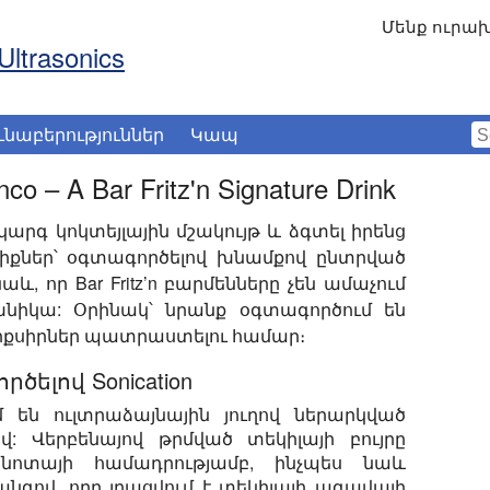
Մենք ուրախ
Ultrasonics
ւնաբերություններ
Կապ
co – A Bar Fritz'n Signature Drink
արգ կոկտեյլային մշակույթ և ձգտել իրենց
լիքներ՝ օգտագործելով խնամքով ընտրված
նաև, որ
Bar Fritz’n
բարմենները չեն ամաչում
նիկա: Օրինակ՝ նրանք օգտագործում են
էլիքսիրներ պատրաստելու համար։
ործելով Sonication
 են ուլտրաձայնային յուղով ներարկված
: Վերբենայով թրմված տեկիլայի բույրը
 նոտայի համադրությամբ, ինչպես նաև
նգով, որը լրացվում է տեկիլայի ագավայի