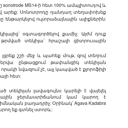
ը sonotrode MS14-ի հետ 100% ամպլիտուդով և
գով արեք: Սոնոտրոդը դանդաղ տեղափոխեք
րը ենթարկելով ուլտրաձայնային ալիքներին:
լայից՝ օգտագործելով քամիչ: Այժմ դուք
թրմված տեկիլա՝ հրաշալի ցիտրուսային
լցրեք շշի մեջ և պահեք մութ, զով տեղում
շերվա ընթացքում թափանցիկ տեկիլան
րակի նվազում չէ, այլ կապված է քլորոֆիլի
այի հետ:
ծ տեկիլան լավագույնս կարելի է վայելել
կային ջերմաստիճանում կամ կարող է
իմնական բաղադրիչ: Օրինակ՝ Agava Kadabra
րող եք գտնել ստորև: