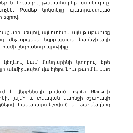
ացրեք և եռանդով թափահարեք խառնուրդը,
առչեն: Քամեք կոկտեյլը պատրաստված
 եզրով։
րաքարի սեպով, այնուհետև այն թաթախեք
դի մեջ, որպեսզի եզրը պատվի նարնջի աղի
 է համի ընդհանուր պրոֆիլը:
ի կեղևով կամ մանդարինի կտորով, եթե
ը անմիջապես՝ վայելելու նրա թարմ և վառ
 է վերբենայի թրմած Tequila Blanco-ի
ինի, լայմի և տնական նարնջի օշարակի
եղծելով հավասարակշռված և թարմացնող