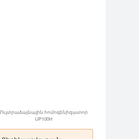
 ինչպես են նրանք օգտագործում UP100H sonicator սար
Ուլտրաձայնային հոմոգենիզատոր
UP100H