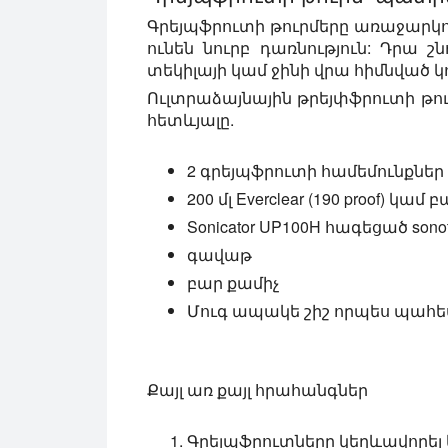
Գրեյպֆրուտի թուրմերը առաջարկու
ունեն նուրբ դառնություն: Դրա շ
տեկիլայի կամ ջինի վրա հիմնված կ
Ուլտրաձայնային թրեյփֆրուտի թո
հետևյալը.
2 գրեյպֆրուտի համեմունքներ
200 մլ Everclear (190 proof) կա
Sonicator UP100H հագեցած sono
գավաթ
բար քամիչ
Մուգ ապակե շիշ որպես պահ
Քայլ առ քայլ հրահանգներ
Գրեյպֆրուտները կեղևավորել