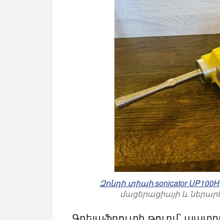
Զոնդի տիպի sonicator UP100H
մացերացիայի և ներարկ
Գրեյպֆրուտի թուրմ՝ պատրա