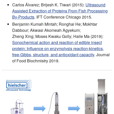
Carlos Álvarez; Brijesh K. Tiwari (2015):
Ultrasound
Assisted Extraction of Proteins From Fish Processing
By-Products
. IFT Conference Chicago 2015.
Benjamin Kumah Mintah; Ronghai He; Mokhtar
Dabbour; Akwasi Akomeah Agyekum;
Zheng Xing; Moses Kwaku Golly; Haile Ma (2019):
Sonochemical action and reaction of edible insect
protein: Influence on enzymolysis reaction‐kinetics,
free‐Gibbs, structure, and antioxidant capacity
. Journal
of Food Biochmistry 2019.