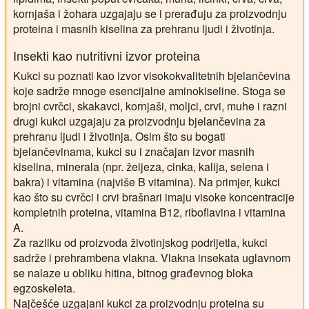
kornjaša i žohara uzgajaju se i prerađuju za proizvodnju
proteina i masnih kiselina za prehranu ljudi i životinja.
Insekti kao nutritivni izvor proteina
Kukci su poznati kao izvor visokokvalitetnih bjelančevina
koje sadrže mnoge esencijalne aminokiseline. Stoga se
brojni cvrčci, skakavci, kornjaši, moljci, crvi, muhe i razni
drugi kukci uzgajaju za proizvodnju bjelančevina za
prehranu ljudi i životinja. Osim što su bogati
bjelančevinama, kukci su i značajan izvor masnih
kiselina, minerala (npr. željeza, cinka, kalija, selena i
bakra) i vitamina (najviše B vitamina). Na primjer, kukci
kao što su cvrčci i crvi brašnari imaju visoke koncentracije
kompletnih proteina, vitamina B12, riboflavina i vitamina
A.
Za razliku od proizvoda životinjskog podrijetla, kukci
sadrže i prehrambena vlakna. Vlakna insekata uglavnom
se nalaze u obliku hitina, bitnog građevnog bloka
egzoskeleta.
Najčešće uzgajani kukci za proizvodnju proteina su