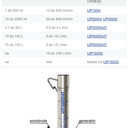
uređaji
1 do 500 ml
10 do 200 ml/min
UP100H
10 do 2000 ml
20 do 400 ml/min
UP200Ht
,
UP400St
0.1 do 20 L
0.2 do 4 L/min
UIP2000hdT
10 do 100 L
2 do 10 L/min
UIP4000hdT
15 do 150 L
3 do 15 L/min
UIP6000hdT
na
10 do 100 L/min
UIP16000
na
veći
klaster od
UIP16000