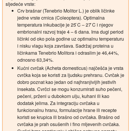
sljedeće vrste:
Crv brašnar (Tenebrio Molitor L.) je oblik ličinke
jedne vrste crnica (Coleoptera). Optimalna
temperatura inkubacije je 25 ̊C – 27 ̊C i njegov
embrionalni razvoj traje 4 – 6 dana. Ima dugi period
ličinki od oko pola godine uz optimalnu temperaturu
i nisku vlagu koja završava. Sadržaj proteina u
ličinkama Tenebrio Molitora i odraslim je 46,44%,
odnosno 63,34%.
Kućni cvrčak (Acheta domesticus) najčešća je vrsta
cvrčka koja se koristi za ljudsku prehranu. Cvrčak je
dobro poznat kao jedan od najhranjivijih jestivih
insekata. Cvrčci se mogu konzumirati suho pečeni,
pečeni, prženi u dubokom ulju, kuhani ili kao
dodatak jelima. Za integraciju cvrčaka u
funkcionalnu hranu, formulacije hrane ili recepte
koristi se krupica ili brašno od cvrčaka. Brašno od
cvrčaka je prah osušenih i fino mljevenih cvrčaka.