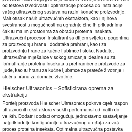
od testova izvedivosti i optimizacije procesa do instalacije
vašeg ultrazvučnog sustava na razini konačne proizvodnje.
Mali otisak naših ultrazvučnih ekstraktora, kao i njihova
svestranost u mogućnostima ugradnje čine ih prikladnima
čak iu malim prostorima za obradu proteina insekata.
Ultrazvučni procesori instalirani su diljem svijeta u pogonima
za proizvodnju hrane i dodataka prehrani, kao i za
proizvodnju hrane za kućne ljubimce i stoku. Nadalje,
ultrazvučne miješalice visokog smicanja idealne su za
formuliranje proteina insekata u prehrambene proizvode za
ljude, kao iu hranu za kućne ljubimce za prateće životinje i
stočnu hranu za domaće životinje.
Hielscher Ultrasonics – Sofisticirana oprema za
ekstrakciju
Portfelj proizvoda Hielscher Ultrasonics pokriva cijeli raspon
ultrazvučnih ekstraktora visokih performansi od malih do
velikih. Dodatni dodaci omogućuju jednostavno sastavljanje
najprikladnije konfiguracije ultrazvučnog uređaja za vaš
proces proteina insekata. Optimalna ultrazvučna postavka