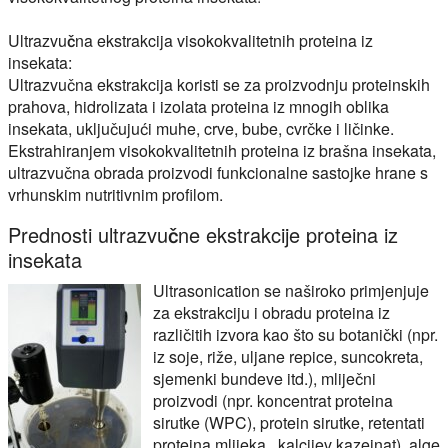
Ultrazvučna ekstrakcija visokokvalitetnih proteina iz
insekata:
Ultrazvučna ekstrakcija koristi se za proizvodnju proteinskih
prahova, hidrolizata i izolata proteina iz mnogih oblika
insekata, uključujući muhe, crve, bube, cvrčke i ličinke.
Ekstrahiranjem visokokvalitetnih proteina iz brašna insekata,
ultrazvučna obrada proizvodi funkcionalne sastojke hrane s
vrhunskim nutritivnim profilom.
Prednosti ultrazvučne ekstrakcije proteina iz
insekata
Ultrasonication se naširoko primjenjuje
za ekstrakciju i obradu proteina iz
različitih izvora kao što su botanički (npr.
iz soje, riže, uljane repice, suncokreta,
sjemenki bundeve itd.), mliječni
proizvodi (npr. koncentrat proteina
sirutke (WPC), protein sirutke, retentati
proteina mlijeka , kalcijev kazeinat), alge