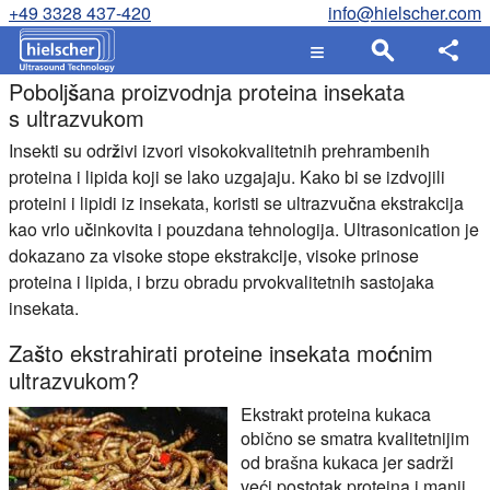
+49 3328 437-420
info@hielscher.com
Poboljšana proizvodnja proteina insekata
s ultrazvukom
Insekti su održivi izvori visokokvalitetnih prehrambenih
proteina i lipida koji se lako uzgajaju. Kako bi se izdvojili
proteini i lipidi iz insekata, koristi se ultrazvučna ekstrakcija
kao vrlo učinkovita i pouzdana tehnologija. Ultrasonication je
dokazano za visoke stope ekstrakcije, visoke prinose
proteina i lipida, i brzu obradu prvokvalitetnih sastojaka
insekata.
Zašto ekstrahirati proteine insekata moćnim
ultrazvukom?
Ekstrakt proteina kukaca
obično se smatra kvalitetnijim
od brašna kukaca jer sadrži
veći postotak proteina i manji