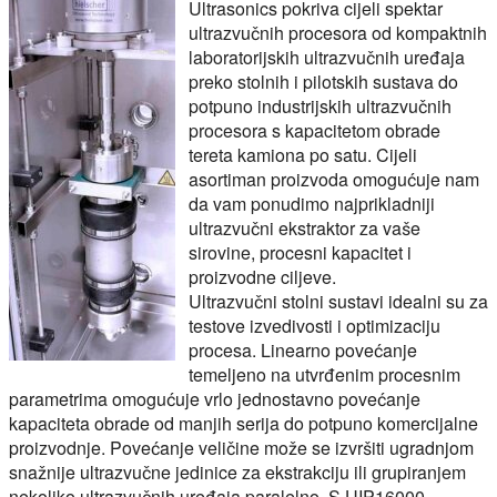
Ultrasonics pokriva cijeli spektar
ultrazvučnih procesora od kompaktnih
laboratorijskih ultrazvučnih uređaja
preko stolnih i pilotskih sustava do
potpuno industrijskih ultrazvučnih
procesora s kapacitetom obrade
tereta kamiona po satu. Cijeli
asortiman proizvoda omogućuje nam
da vam ponudimo najprikladniji
ultrazvučni ekstraktor za vaše
sirovine, procesni kapacitet i
proizvodne ciljeve.
Ultrazvučni stolni sustavi idealni su za
testove izvedivosti i optimizaciju
procesa. Linearno povećanje
temeljeno na utvrđenim procesnim
parametrima omogućuje vrlo jednostavno povećanje
kapaciteta obrade od manjih serija do potpuno komercijalne
proizvodnje. Povećanje veličine može se izvršiti ugradnjom
snažnije ultrazvučne jedinice za ekstrakciju ili grupiranjem
nekoliko ultrazvučnih uređaja paralelno. S UIP16000,