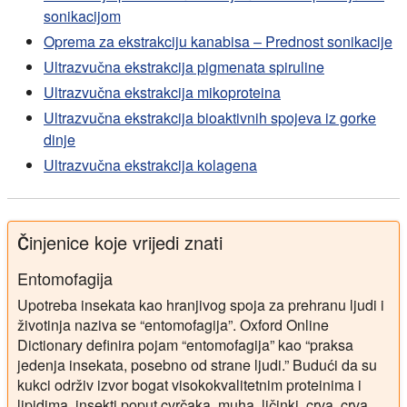
sonikacijom
Oprema za ekstrakciju kanabisa – Prednost sonikacije
Ultrazvučna ekstrakcija pigmenata spiruline
Ultrazvučna ekstrakcija mikoproteina
Ultrazvučna ekstrakcija bioaktivnih spojeva iz gorke
dinje
Ultrazvučna ekstrakcija kolagena
Činjenice koje vrijedi znati
Entomofagija
Upotreba insekata kao hranjivog spoja za prehranu ljudi i
životinja naziva se “entomofagija”. Oxford Online
Dictionary definira pojam “entomofagija” kao “praksa
jedenja insekata, posebno od strane ljudi.” Budući da su
kukci održiv izvor bogat visokokvalitetnim proteinima i
lipidima, insekti poput cvrčaka, muha, ličinki, crva, crva,