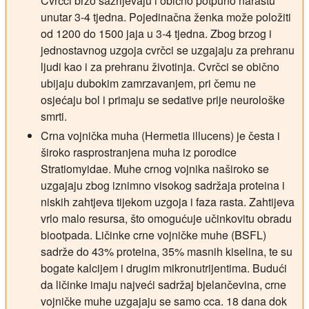
Cvrčci brzo sazrijevaju i obično potpuno narastu
unutar 3-4 tjedna. Pojedinačna ženka može položiti
od 1200 do 1500 jaja u 3-4 tjedna. Zbog brzog i
jednostavnog uzgoja cvrčci se uzgajaju za prehranu
ljudi kao i za prehranu životinja. Cvrčci se obično
ubijaju dubokim zamrzavanjem, pri čemu ne
osjećaju bol i primaju se sedative prije neurološke
smrti.
Crna vojnička muha (Hermetia illucens) je česta i
široko rasprostranjena muha iz porodice
Stratiomyidae. Muhe crnog vojnika naširoko se
uzgajaju zbog iznimno visokog sadržaja proteina i
niskih zahtjeva tijekom uzgoja i faza rasta. Zahtijeva
vrlo malo resursa, što omogućuje učinkovitu obradu
biootpada. Ličinke crne vojničke muhe (BSFL)
sadrže do 43% proteina, 35% masnih kiselina, te su
bogate kalcijem i drugim mikronutrijentima. Budući
da ličinke imaju najveći sadržaj bjelančevina, crne
vojničke muhe uzgajaju se samo cca. 18 dana dok