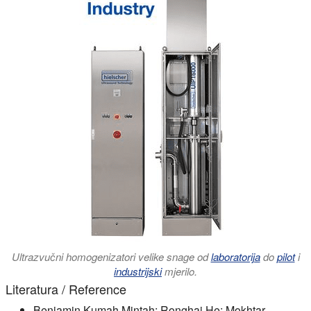
Ultrazvučni homogenizatori velike snage od
laboratorija
do
pilot
i
industrijski
mjerilo.
Literatura / Reference
Benjamin Kumah Mintah; Ronghai He; Mokhtar