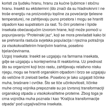
koristi za ljudsku hranu, hranu za kućne ljubimce i stočnu
hranu. Insekti su ektotermni (što znači da su hladnokrvni i ne
troše energiju na proizvodnju topline za povećanje tjelesne
temperature), ne zahtijevaju puno prostora i mogu se hraniti
otpadom kao supstratom za rast. To čini proteine i lipide
insekata obećavajućim izvorom hrane, koji može pomoći u
popunjavanju “Proteinski jaz”, koji se mora prevladati kako bi
se prehranila rastuća svjetska populacija i njezina potražnja
za visokokvalitetnim hranjivim tvarima, posebno
bjelančevinama.
Uzgoj insekata:
Insekti se uzgajaju na farmama insekata,
gdje se uzgajaju u kontejnerima ili reaktorima. Uz prednost
što su organizmi koji brzo rastu, zahtijevaju relativno nisku
njegu, mogu se hraniti organskim otpadom i brzo se uzgajaju
do veličine ili zrelosti berbe. Posebno je lako uzgajati ličinke
muha, brašnare i cvrčke. Što se tiče učinkovitosti, ličinke
muhe crnog vojnika prepoznate su po izvrsnoj transformaciji
organskog otpada u visokokvalitetne proteine. Zbog toga je
crna vojnička muha poznata i kao “Kraljica transformacije
otpada” pod uzgajivačima insekata.