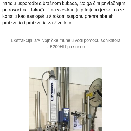
miris u usporedbi s brašnom kukaca, što ga čini privlačnijim
potrošačima. Također ima svestraniju primjenu jer se može
koristiti kao sastojak u širokom rasponu prehrambenih
proizvoda i proizvoda za životinje.
Ekstrakcija larvi vojničke muhe u vodi pomoću sonikatora
UP200Ht tipa sonde
Videozapis demonstrira dezintegraciju i ekstrakciju ličinke 