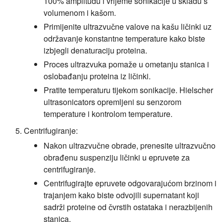
100% amplitudu i vrijeme sonikacije u skladu s
volumenom i kašom.
Primijenite ultrazvučne valove na kašu ličinki uz
održavanje konstantne temperature kako biste
izbjegli denaturaciju proteina.
Proces ultrazvuka pomaže u ometanju stanica i
oslobađanju proteina iz ličinki.
Pratite temperaturu tijekom sonikacije. Hielscher
ultrasonicators opremljeni su senzorom
temperature i kontrolom temperature.
Centrifugiranje:
Nakon ultrazvučne obrade, prenesite ultrazvučno
obrađenu suspenziju ličinki u epruvete za
centrifugiranje.
Centrifugirajte epruvete odgovarajućom brzinom i
trajanjem kako biste odvojili supernatant koji
sadrži proteine od čvrstih ostataka i nerazbijenih
stanica.