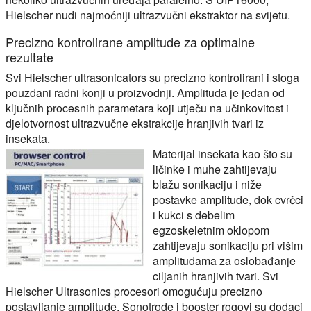
Hielscher nudi najmoćniji ultrazvučni ekstraktor na svijetu.
Precizno kontrolirane amplitude za optimalne
rezultate
Svi Hielscher ultrasonicators su precizno kontrolirani i stoga
pouzdani radni konji u proizvodnji. Amplituda je jedan od
ključnih procesnih parametara koji utječu na učinkovitost i
djelotvornost ultrazvučne ekstrakcije hranjivih tvari iz
insekata.
Materijal insekata kao što su
ličinke i muhe zahtijevaju
blažu sonikaciju i niže
postavke amplitude, dok cvrčci
i kukci s debelim
egzoskeletnim oklopom
zahtijevaju sonikaciju pri višim
amplitudama za oslobađanje
ciljanih hranjivih tvari. Svi
Hielscher Ultrasonics procesori omogućuju precizno
postavljanje amplitude. Sonotrode i booster rogovi su dodaci