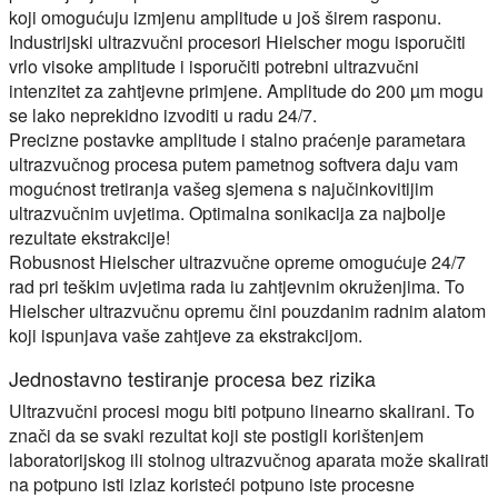
koji omogućuju izmjenu amplitude u još širem rasponu.
Industrijski ultrazvučni procesori Hielscher mogu isporučiti
vrlo visoke amplitude i isporučiti potrebni ultrazvučni
intenzitet za zahtjevne primjene. Amplitude do 200 µm mogu
se lako neprekidno izvoditi u radu 24/7.
Precizne postavke amplitude i stalno praćenje parametara
ultrazvučnog procesa putem pametnog softvera daju vam
mogućnost tretiranja vašeg sjemena s najučinkovitijim
ultrazvučnim uvjetima. Optimalna sonikacija za najbolje
rezultate ekstrakcije!
Robusnost Hielscher ultrazvučne opreme omogućuje 24/7
rad pri teškim uvjetima rada iu zahtjevnim okruženjima. To
Hielscher ultrazvučnu opremu čini pouzdanim radnim alatom
koji ispunjava vaše zahtjeve za ekstrakcijom.
Jednostavno testiranje procesa bez rizika
Ultrazvučni procesi mogu biti potpuno linearno skalirani. To
znači da se svaki rezultat koji ste postigli korištenjem
laboratorijskog ili stolnog ultrazvučnog aparata može skalirati
na potpuno isti izlaz koristeći potpuno iste procesne