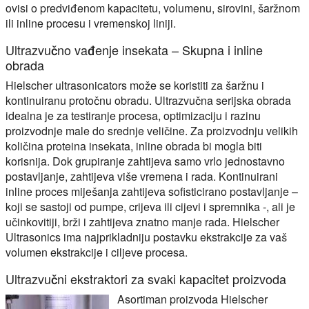
ovisi o predviđenom kapacitetu, volumenu, sirovini, šaržnom
ili inline procesu i vremenskoj liniji.
Ultrazvučno vađenje insekata – Skupna i inline
obrada
Hielscher ultrasonicators može se koristiti za šaržnu i
kontinuiranu protočnu obradu. Ultrazvučna serijska obrada
idealna je za testiranje procesa, optimizaciju i razinu
proizvodnje male do srednje veličine. Za proizvodnju velikih
količina proteina insekata, inline obrada bi mogla biti
korisnija. Dok grupiranje zahtijeva samo vrlo jednostavno
postavljanje, zahtijeva više vremena i rada. Kontinuirani
inline proces miješanja zahtijeva sofisticirano postavljanje –
koji se sastoji od pumpe, crijeva ili cijevi i spremnika -, ali je
učinkovitiji, brži i zahtijeva znatno manje rada. Hielscher
Ultrasonics ima najprikladniju postavku ekstrakcije za vaš
volumen ekstrakcije i ciljeve procesa.
Ultrazvučni ekstraktori za svaki kapacitet proizvoda
Asortiman proizvoda Hielscher