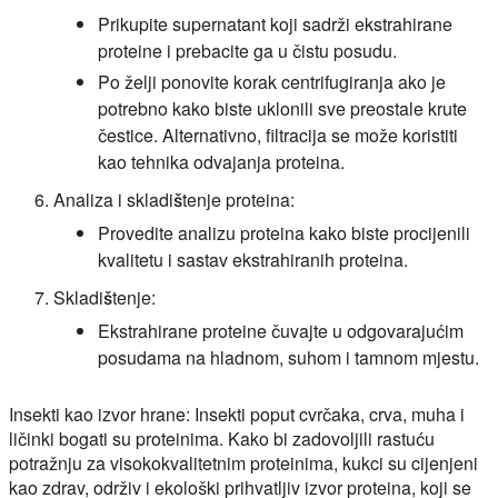
Prikupite supernatant koji sadrži ekstrahirane
proteine i prebacite ga u čistu posudu.
Po želji ponovite korak centrifugiranja ako je
potrebno kako biste uklonili sve preostale krute
čestice. Alternativno, filtracija se može koristiti
kao tehnika odvajanja proteina.
Analiza i skladištenje proteina:
Provedite analizu proteina kako biste procijenili
kvalitetu i sastav ekstrahiranih proteina.
Skladištenje:
Ekstrahirane proteine čuvajte u odgovarajućim
posudama na hladnom, suhom i tamnom mjestu.
Insekti kao izvor hrane:
Insekti poput cvrčaka, crva, muha i
ličinki bogati su proteinima. Kako bi zadovoljili rastuću
potražnju za visokokvalitetnim proteinima, kukci su cijenjeni
kao zdrav, održiv i ekološki prihvatljiv izvor proteina, koji se