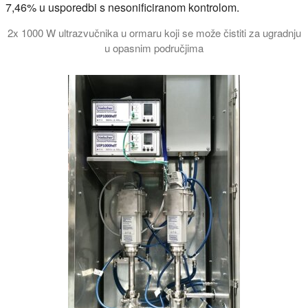
7,46% u usporedbi s nesonificiranom kontrolom.
2x 1000 W ultrazvučnika u ormaru koji se može čistiti za ugradnju
u opasnim područjima
U ovom videu prikazujemo vam ultrazvučni sustav od 2 kilovata 