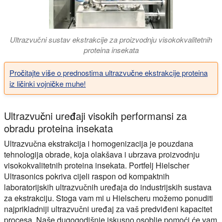
Ultrazvučni sustav ekstrakcije za proizvodnju visokokvalitetnih
proteina insekata
Pročitajte više o prednostima ultrazvučne ekstrakcije proteina
iz ličinki vojničke muhe!
Ultrazvučni uređaji visokih performansi za
obradu proteina insekata
Ultrazvučna ekstrakcija i homogenizacija je pouzdana
tehnologija obrade, koja olakšava i ubrzava proizvodnju
visokokvalitetnih proteina insekata. Portfelj Hielscher
Ultrasonics pokriva cijeli raspon od kompaktnih
laboratorijskih ultrazvučnih uređaja do industrijskih sustava
za ekstrakciju. Stoga vam mi u Hielscheru možemo ponuditi
najprikladniji ultrazvučni uređaj za vaš predviđeni kapacitet
procesa. Naše dugogodišnje iskusno osoblje pomoći će vam