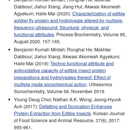
Dabbour; Jiahui Xiang; Jiang Hui; Akwasi Akomeah
Agyekum; Haile Mai (2020):
Characterization of edible
soldier fly protein and hydrolysate altered by multiple-
frequency ultrasound: Structural, physical, and
functional attributes
. Process Biochemistry, Volume 95,
August 2020. 157-165.
Benjamin Kumah Mintah; Ronghai He; Mokhtar
Dabbour; Jiahui Xiang; Akwasi Akomeah Agyekum;
Haile Mai (2019):
Techno-functional attribute and
antioxidative capacity of edible insect protein
preparations and hydrolysates thereof: Effect of
multiple mode sonochemical action
. Ultrasonics
Sonochemistry, Volume 58, November 2019.
Young Deug Choi; Nathan A.K. Wong; Joong-Hyuck
Auh (2017):
Defatting and Sonication Enhances
Protein Extraction from Edible Insects
. Korean Journal
of Food Science and Animal Resource. 37(6), 2017.
955-961.