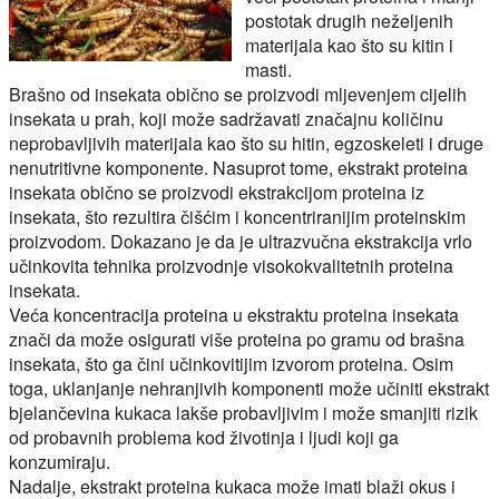
postotak drugih neželjenih
materijala kao što su kitin i
masti.
Brašno od insekata obično se proizvodi mljevenjem cijelih
insekata u prah, koji može sadržavati značajnu količinu
neprobavljivih materijala kao što su hitin, egzoskeleti i druge
nenutritivne komponente. Nasuprot tome, ekstrakt proteina
insekata obično se proizvodi ekstrakcijom proteina iz
insekata, što rezultira čišćim i koncentriranijim proteinskim
proizvodom. Dokazano je da je ultrazvučna ekstrakcija vrlo
učinkovita tehnika proizvodnje visokokvalitetnih proteina
insekata.
Veća koncentracija proteina u ekstraktu proteina insekata
znači da može osigurati više proteina po gramu od brašna
insekata, što ga čini učinkovitijim izvorom proteina. Osim
toga, uklanjanje nehranjivih komponenti može učiniti ekstrakt
bjelančevina kukaca lakše probavljivim i može smanjiti rizik
od probavnih problema kod životinja i ljudi koji ga
konzumiraju.
Nadalje, ekstrakt proteina kukaca može imati blaži okus i