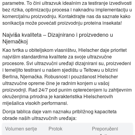
parametre. To čini ultrazvuk idealnim za testiranje izvedivosti
bez rizika, optimizaciju procesa i naknadnu implementaciju u
komercijalnu proizvodnju. Kontaktirajte nas da saznate kako
sonikacija može povećati proizvodnju proteina insekata!
Najviša kvaliteta – Dizajnirano i proizvedeno u
Njemačkoj
Kao tvrtka u obiteljskom vlasništvu, Hielscher daje prioritet
najvišim standardima kvalitete za svoje ultrazvučne
procesore. Svi ultrazvučni uređaji dizajnirani su, proizvedeni
i temeljito testirani u našem sjedištu u Teltowu u blizini
Berlina, Njemačka. Robusnost i pouzdanost Hielscher
ultrazvučne opreme čine je radnim konjem u vašoj
proizvodnji. Rad 24/7 pod punim opterećenjem iu zahtjevnim
okruženjima prirodna je karakteristika Hielscherovih
miješalica visokih performansi.
Donja tablica daje vam naznaku približnog kapaciteta
obrade naših ultrazvučnih uređaja:
Volumen serije
Protok
Preporučeni