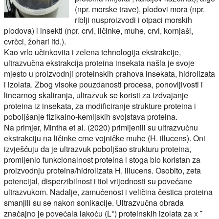
(npr. morske trave), plodovi mora (npr.
riblji nusproizvodi i otpaci morskih
plodova) i insekti (npr. crvi, ličinke, muhe, crvi, kornjaši,
cvrčci, žohari itd.).
Kao vrlo učinkovita i zelena tehnologija ekstrakcije,
ultrazvučna ekstrakcija proteina insekata našla je svoje
mjesto u proizvodnji proteinskih prahova insekata, hidrolizata
i izolata. Zbog visoke pouzdanosti procesa, ponovljivosti i
linearnog skaliranja, ultrazvuk se koristi za izdvajanje
proteina iz insekata, za modificiranje strukture proteina i
poboljšanje fizikalno-kemijskih svojstava proteina.
Na primjer, Mintha et al. (2020) primijenili su ultrazvučnu
ekstrakciju na ličinke crne vojničke muhe (H. illucens). Oni
izvješćuju da je ultrazvuk poboljšao strukturu proteina,
promijenio funkcionalnost proteina i stoga bio koristan za
proizvodnju proteina/hidrolizata H. illucens. Osobito, zeta
potencijal, disperzibilnost i tiol vrijednosti su povećane
ultrazvukom. Nadalje, zamućenost i veličina čestica proteina
smanjili su se nakon sonikacije. Ultrazvučna obrada
značajno je povećala lakoću (L*) proteinskih izolata za x ¯