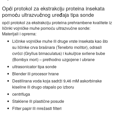
Opći protokol za ekstrakciju proteina insekata
pomoću ultrazvučnog uređaja tipa sonde
opći protokol za ekstrakciju proteina prehrambene kvalitete iz
ličinki vojničke muhe pomoću ultrazvučne sonde:
Materijali i oprema:
Ličinke vojničke muhe ili druge vrste insekata kao što
su ličinke crva brašnara (Tenebrio molitor), odrasli
cvrčci (Gryllus bimaculatus) i kukuljice svilene bube
(Bombyx mori) – prethodno uzgojene i ubrane
ultrasonicator tipa sonde
Blender ili procesor hrane
Destilirana voda koja sadrži 9,46 mM askorbinske
kiseline ili drugo otapalo po izboru
centrifuga
Staklene ili plastične posude
Filter papir ili mrežasti filteri