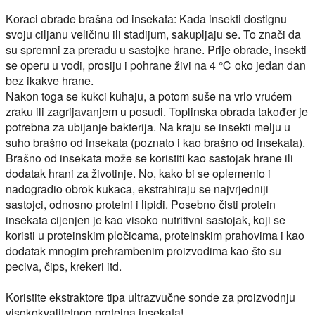
Koraci obrade brašna od insekata:
Kada insekti dostignu
svoju ciljanu veličinu ili stadijum, sakupljaju se. To znači da
su spremni za preradu u sastojke hrane. Prije obrade, insekti
se operu u vodi, prosiju i pohrane živi na 4 ℃ oko jedan dan
bez ikakve hrane.
Nakon toga se kukci kuhaju, a potom suše na vrlo vrućem
zraku ili zagrijavanjem u posudi. Toplinska obrada također je
potrebna za ubijanje bakterija. Na kraju se insekti melju u
suho brašno od insekata (poznato i kao brašno od insekata).
Brašno od insekata može se koristiti kao sastojak hrane ili
dodatak hrani za životinje. No, kako bi se oplemenio i
nadogradio obrok kukaca, ekstrahiraju se najvrjedniji
sastojci, odnosno proteini i lipidi. Posebno čisti protein
insekata cijenjen je kao visoko nutritivni sastojak, koji se
koristi u proteinskim pločicama, proteinskim prahovima i kao
dodatak mnogim prehrambenim proizvodima kao što su
peciva, čips, krekeri itd.
Koristite ekstraktore tipa ultrazvučne sonde za proizvodnju
visokokvalitetnog proteina insekata!