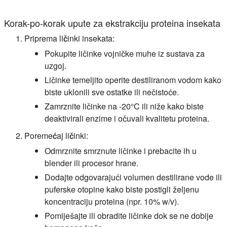
Korak-po-korak upute za ekstrakciju proteina insekata
Priprema ličinki insekata:
Pokupite ličinke vojničke muhe iz sustava za
uzgoj.
Ličinke temeljito operite destiliranom vodom kako
biste uklonili sve ostatke ili nečistoće.
Zamrznite ličinke na -20°C ili niže kako biste
deaktivirali enzime i očuvali kvalitetu proteina.
Poremećaj ličinki:
Odmrznite smrznute ličinke i prebacite ih u
blender ili procesor hrane.
Dodajte odgovarajući volumen destilirane vode ili
puferske otopine kako biste postigli željenu
koncentraciju proteina (npr. 10% w/v).
Pomiješajte ili obradite ličinke dok se ne dobije