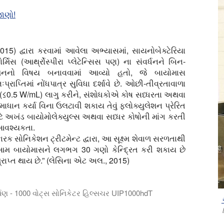
જાણો!
5) દ્વારા કરવામાં આવેલા અભ્યાસમાં, સાયનોબેક્ટેરિયા
ફોર્મિસ (આર્થ્રોસ્પીરા પ્લેટેન્સિસ પણ) ના સંવર્ધનને બિન-
કેશનનો વિષય બનાવવામાં આવ્યો હતો, જે બાયોમાસ
ઃપ્રાપ્તિમાં નોંધપાત્ર સુવિધા દર્શાવે છે. ઓછી-તીવ્રતાવાળા
્રો (≤0.5 W/mL) લાગુ કરીને, સંશોધકોએ કોષ સધ્ધરતા અથવા
ાધાન કર્યા વિના ઉલટાવી શકાય તેવું ફ્લોક્યુલેશન પ્રેરિત
ન માટે અખંડ બાયોમોલેક્યુલ્સ અથવા સધ્ધર કોષોની માંગ કરતી
 આવશ્યકતા.
કારક સોનિકેશન ટ્રીટમેન્ટ દ્વારા, આ સૂક્ષ્મ શેવાળ સરળતાથી
આમ બાયોમાસને લગભગ 30 ગણો કેન્દ્રિત કરી શકાય છે
રાપ્ત થાય છે.” (લેસિના એટ અલ., 2015)
કર્ષણ - 1000 વોટ્સ સોનિકેટર હિલ્સચર UIP1000hdT
-ટાઇપ સોનિકેટર UIP1000hdT સાથે અલ્ટ્રાસોનિક નિષ્કર્ષણની શક્તિનો 
ન ખાતી કાર્યક્ષમતા અને ટકાઉપણું સાથે બોટનિકલ નિષ્કર્ષણ માટે Hiel