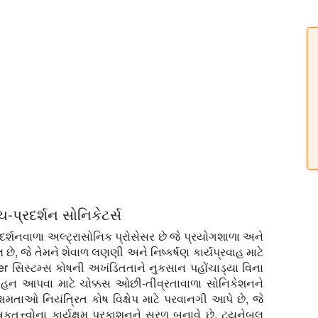
-પ્રદર્શન સોનિકેટર્સ
ર્શનવાળા અલ્ટ્રાસોનિક પ્રોસેસર છે જે પ્રયોગશાળા અને
છે, જે તેમને શેવાળ લણણી અને નિષ્કર્ષણ કાર્યપ્રવાહ માટે
er સિસ્ટમ્સ કોષની અખંડિતતાને નુકસાન પહોંચાડ્યા વિના
્સાહન આપવા માટે ચોક્કસ ઓછી-તીવ્રતાવાળા સોનિકેશનને
ક્ષમતાઓ નિયંત્રિત કોષ વિક્ષેપ માટે પરવાનગી આપે છે, જે
ોષકતત્ત્વોના કાર્યક્ષમ પ્રકાશનને સરળ બનાવે છે. ટ્યુનેબલ