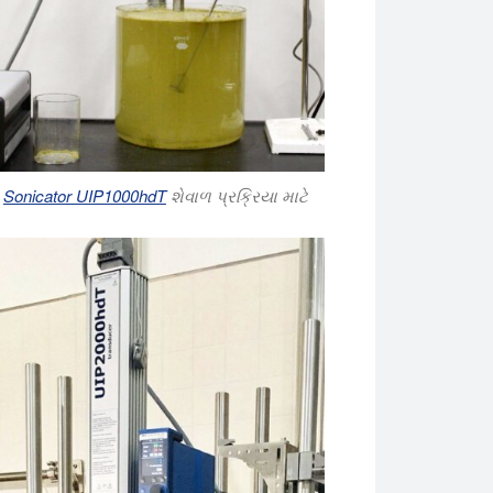
Sonicator UIP1000hdT
શેવાળ પ્રક્રિયા માટે