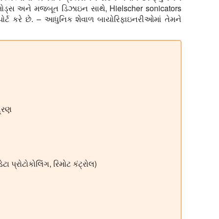
મોડ્સ અને મજબૂત ડિઝાઇન સાથે, Hielscher sonicators
 સપોર્ટ કરે છે. – આધુનિક શેવાળ બાયોરિફાઇનરીઓમાં તેમને
ત્રણ
ડેટા પ્રોટોકોલિંગ, રિમોટ કંટ્રોલ)