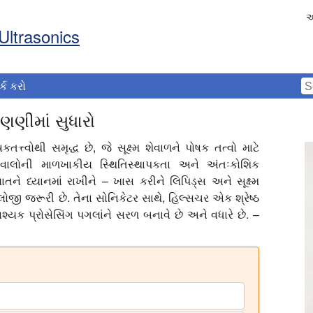
અ
Ultrasonics
ર્ક કરો
લણણીમાં સુધારો
ષકતત્ત્વોથી સમૃદ્ધ છે, જે સૂક્ષ્મ શેવાળને પોષક તત્વો માટે
દિવાલોની માળખાકીય સ્થિતિસ્થાપકતા અને અંતઃકોશિક
તને ધ્યાનમાં રાખીને – ખાસ કરીને લિપિડ્સ અને સૂક્ષ્મ
નોલોજી જરૂરી છે. તેના સોનિકેટર સાથે, હિલ્સચર એક શ્રેષ્ઠ
વશ્યક પ્રોસેસિંગ પગલાંને સરળ બનાવે છે અને વધારે છે. –