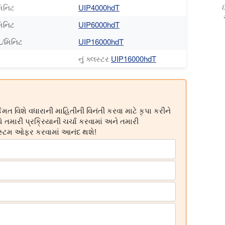
ઇ
મિનિટ
UIP4000hdT
મિનિટ
UIP6000hdT
L/મિનિટ
UIP16000hdT
નું ક્લસ્ટર
UIP16000hdT
ંમત વિશે વધારાની માહિતીની વિનંતી કરવા માટે કૃપા કરીને
 તમારી પ્રક્રિયાની ચર્ચા કરવામાં અને તમારી
િસ્ટમ ઓફર કરવામાં આનંદ થશે!