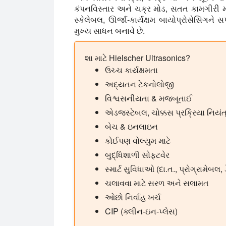
કંપનવિસ્તાર અને ચક્ર મોડ, સતત કામગીરી 
સ્કેલેબલ, ઊર્જા-કાર્યક્ષમ બાયોપ્રોસેસિંગને
મુખ્ય સાધન બનાવે છે.
શા માટે Hielscher Ultrasonics?
ઉચ્ચ કાર્યક્ષમતા
અદ્યતન ટેકનોલોજી
વિશ્વસનીયતા & મજબૂતાઈ
એડજસ્ટેબલ, ચોક્કસ પ્રક્રિયા નિયં
બેચ & ઇનલાઇન
કોઈપણ વોલ્યુમ માટે
બુદ્ધિશાળી સોફ્ટવેર
સ્માર્ટ સુવિધાઓ (દા.ત., પ્રોગ્રામેબલ, 
ચલાવવા માટે સરળ અને સલામત
ઓછો નિર્વાહ ખર્ચ
CIP (ક્લીન-ઇન-પ્લેસ)