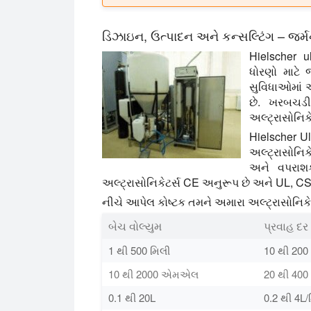
ડિઝાઇન, ઉત્પાદન અને કન્સલ્ટિંગ – જર્મન
Hielscher u
ધોરણો માટે
સુવિધાઓમાં 
છે. ખરબચડી
અલ્ટ્રાસોનિકે
Hielscher Ul
અલ્ટ્રાસોનિક
અને વપરાશકર
અલ્ટ્રાસોનિકેટર્સ CE અનુરૂપ છે અને UL, CSA
નીચે આપેલ કોષ્ટક તમને અમારા અલ્ટ્રાસોનિકેટર
બેચ વોલ્યુમ
પ્રવાહ દર
1 થી 500 મિલી
10 થી 20
10 થી 2000 એમએલ
20 થી 40
0.1 થી 20L
0.2 થી 4L/