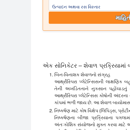
ઉત્પાદન અથવા રસ વિસ્તાર
માહિત
એક સોનિકેટર – શેવાળ પ્રક્રિયામાં 
બિન-વિનાશક શેવાળનો સંગ્રહ
આર્થ્રોસ્પિરા પ્લેટેન્સિસની લાક્ષણિક
તેની અખંડિતતાને નુકસાન પહોંચાડતુ
આર્થ્રોસ્પિરા પ્લેટેન્સિસ કોષોની અંદર
કાંપમાં ભળી જાય છે. આ શેવાળ બાયોમાસન
નિષ્કર્ષણ માટે કોષ વિક્ષેપ (લિપિડ્સ, પ્
નિષ્કર્ષણના બીજા પ્રક્રિયાના પગલા
અંતઃકોશિક સંયોજનો મુક્ત કરવા માટે આર્થ