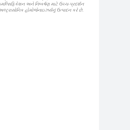
મલ્સિફિકેશન અને નિષ્કર્ષણ માટે ઉચ્ચ-પ્રદર્શન
અલ્ટ્રાસોનિક હોમોજેનાઇઝર્સનું ઉત્પાદન કરે છે.