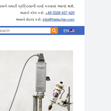
મને તમારી પ્રક્રિયાની ચર્ચા કરવામાં આનંદ થશે.
અમને કૉલ કરો:
+49 3328 437-420
અમને મેઇલ કરો:
info@hielscher.com
EN