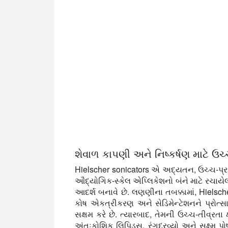
શેવાળ કાપણી અને નિષ્કર્ષણ માટે ઉચ્ચ
Hielscher sonicators એ અદ્યતન, ઉચ્ચ-પ્રદ
ઔદ્યોગિક-સ્કેલ એપ્લિકેશનો બંને માટે રચાયેલ 
આદર્શ બનાવે છે. લણણીના તબક્કામાં, Hielsch
કોષ એકત્રીકરણ અને સેડિમેન્ટેશનને પ્રોત
સક્ષમ કરે છે. ત્યારબાદ, તેમની ઉચ્ચ-તીવ્રતા 
અંતઃકોશિક લિપિડ્સ, રંગદ્રવ્યો અને સૂક્ષ્મ પ