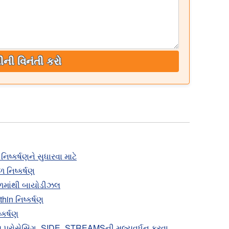
ીની વિનંતી કરો
િષ્કર્ષણને સુધારવા માટે
 નિષ્કર્ષણ
ાળમાંથી બાયોડીઝલ
in નિષ્કર્ષણ
્કર્ષણ
્ય પ્રોસેસિંગ_SIDE_STREAMSની મૂલ્યવર્ધન કરવા