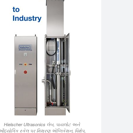
Hielscher Ultrasonics લેબ, પાયલોટ અને
ઔદ્યોગિક સ્કેલ પર મિશ્રણ એપ્લિકેશન, વિક્ષેપ,