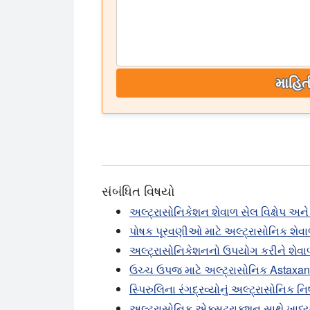
માહિત
સંબંધિત વિષયો
અલ્ટ્રાસોનિકેશન શેવાળ સેલ વિક્ષેપ અને ન
પોષક પૂરવણીઓ માટે અલ્ટ્રાસોનિક શેવાળ
અલ્ટ્રાસોનિકેશનનો ઉપયોગ કરીને શેવ
ઉચ્ચ ઉપજ માટે અલ્ટ્રાસોનિક Astaxanth
સ્પિરુલિના રંગદ્રવ્યોનું અલ્ટ્રાસોનિક નિષ
અલ્ટ્રાસોનિક એક્સટ્રાક્શન સાથે ખાધ