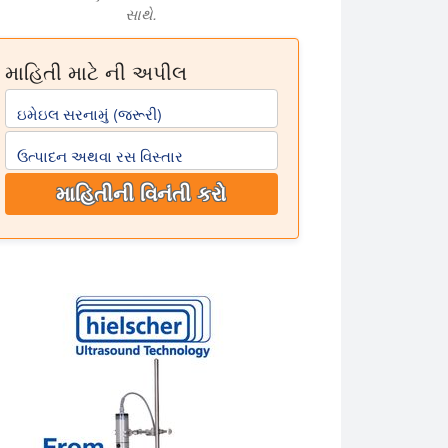
સાથે.
માહિતી માટે ની અપીલ
ઇમેઇલ સરનામું (જરૂરી)
ઉત્પાદન અથવા રસ વિસ્તાર
માહિતીની વિનંતી કરો