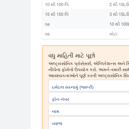
10 થી 100 લિ
2 થી 10L/
15 થી 150 લિ
3 થી 15L/
na
10 થી 100
na
મોટા
વધુ માહિતી માટે પૂછો
અલ્ટ્રાસોનિક પ્રોસેસર્સ, એપ્લિકેશન્સ અને કિ
નીચેના ફોર્મનો ઉપયોગ કરો. અમને તમારી સાથે
આવશ્યકતાઓને પૂર્ણ કરતી અલ્ટ્રાસોનિક સ
ઇમેઇલ સરનામું (જરૂરી)
ફોન નંબર
નામ
વ્યાજ