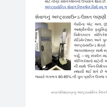
માટે તીવ્ર સોનિકેશનનો ઉપયોગ થાય છે.
અલ્ટ્રાસોનિક શેવાળ નિષ્કર્ષણ વિશે વધુ 
શેવાળનું અલ્ટ્રાસાઉન્ડ-ઉન્નત લણણી
લેસીના એટ અલ. (201
આર્થ્રોસ્પીરા ફ્યુસિ
વિક્ષેપકારક સોનિ
સેડિમેન્ટેશન અને પુન
અલ્ટ્રાસાઉન્ડ ક્ષેત
આકારશાસ્ત્ર સાથે સમ
કર્યું. – વધુ સંવર્ધ
એપ્લિકેશનો માટેની
ની સાથે “બિન-વિક્ષેપ
સ્થાયી થઈ શકે છે 
જ્યારે લગભગ 80-85% ની પુનઃપ્રાપ્તિ ઉપજ પ્
વનસ્પતિશાસ્ત્રનું અલ્ટ્રાસોનિક નિષ્
આ ટૂંકી ક્લિપમાં અમે તમને Hielscher પ્રોબ
અલ્ટ્રાસોનિક નિષ્કર્ષણનો લાભ લો અને મેળ 