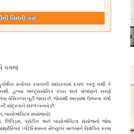
ીની વિનંતી કરો
બે પગલાં
 બહુકોષીય સર્પાકાર રચનાની સધ્ધરતામાં દખલ કરતું નથી કે
ં નથી. હળવા અલ્ટ્રાસોનિક કંપન અને પોલાણને કારણે
ના ગેસ વેસિકલ્સ તૂટી જાય છે, જેનાથી અન્યથા ઉભરતા કોષો
ી સાંદ્રતાને સરળ બનાવે છે.
રોટીન, બાયોએક્ટિવ સંયોજનો)
માં, લિપિડ્સ, પ્રોટીન અને બાયોએક્ટિવ સંયોજનો જેવા
્રોસ્પિરા પ્લેટેન્સિસના સેલ્યુલર માળખાને વિક્ષેપિત કરવા