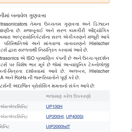
ીમાં બનાવેલ ગુણવત્તા
ltrasonicators તેમના ઉચ્ચતમ ગુણવત્તા અને ડિઝાઇન
 જાણીતા છે. મજબૂતાઈ અને સરળ કામગીરી ઔદ્યોગિક
અમારા અલ્ટ્રાસોનિકેટર્સના સરળ એકીકરણને મંજૂરી આપે
 પરિસ્થિતિઓ અને માંગવાળા વાતાવરણને Hielscher
ટર્સ દ્વારા સરળતાથી નિયંત્રિત કરવામાં આવે છે.
trasonics એ ISO પ્રમાણિત કંપની છે અને ઉચ્ચ-પ્રદર્શન
ેટર્સ પર વિશેષ ભાર મૂકે છે જેમાં અત્યાધુનિક ટેકનોલોજી
્તા-મિત્રતા દર્શાવવામાં આવે છે. અલબત્ત, Hielscher
 અને RoHs ની જરૂરિયાતોને પૂર્ણ કરે છે.
્સની અંદાજિત પ્રોસેસિંગ ક્ષમતાનો સંકેત આપે છે:
ભલામણ કરેલ ઉપકરણો
0 એમએલ/મિનિટ
UP100H
0 એમએલ/મિનિટ
UP200Ht
,
UP400St
મિનિટ
UIP2000hdT