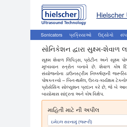
Hielscher 
Sonicators
પ્રક્રિયાઓ
ઉદ્યોગો
સંપ
સોનિકેશન દ્વારા સુક્ષ્મ-શેવાળ 
સૂક્ષ્મ શેવાળ લિપિડ્સ, પ્રોટીન અને સૂક્ષ્મ પો
મૂલ્યવાન સ્ત્રોત બનાવે છે. શેવાળ કોષ 
સંયોજનોના ડાઉનસ્ટ્રીમ નિષ્કર્ષણની જરૂરિયા
પોષકતત્ત્વો – બિન-થર્મલ, ઉચ્ચ-કાર્યક્ષમ ટેક
પ્રોસેસિંગ સોલ્યુશન પ્રદાન કરે છે, જે બે આ
બાયોમાસ સાંદ્રતા અને કોષ વિક્ષેપ.
માહિતી માટે ની અપીલ
ઇમેઇલ સરનામું (જરૂરી)