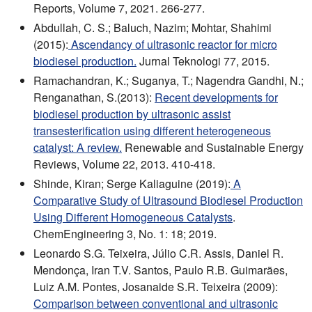
Reports, Volume 7, 2021. 266-277.
Abdullah, C. S.; Baluch, Nazim; Mohtar, Shahimi
(2015):
Ascendancy of ultrasonic reactor for micro
biodiesel production.
Jurnal Teknologi 77, 2015.
Ramachandran, K.; Suganya, T.; Nagendra Gandhi, N.;
Renganathan, S.(2013):
Recent developments for
biodiesel production by ultrasonic assist
transesterification using different heterogeneous
catalyst: A review.
Renewable and Sustainable Energy
Reviews, Volume 22, 2013. 410-418.
Shinde, Kiran; Serge Kaliaguine (2019):
A
Comparative Study of Ultrasound Biodiesel Production
Using Different Homogeneous Catalysts
.
ChemEngineering 3, No. 1: 18; 2019.
Leonardo S.G. Teixeira, Júlio C.R. Assis, Daniel R.
Mendonça, Iran T.V. Santos, Paulo R.B. Guimarães,
Luiz A.M. Pontes, Josanaide S.R. Teixeira (2009):
Comparison between conventional and ultrasonic