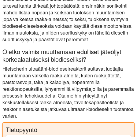
tukevat kahta tärkeää johtopäätöstä: ensinnäkin sonikointi
mahdollistaa nopean ja korkean tuotoksen muuntamisen
jopa vaikeissa raaka-aineissa; toiseksi, tuloksena syntyviä
biodiesel-dieselseoksia voidaan käyttää dieselmoottoreissa
ilman muutoksia, ja niiden suorituskyky on lähellä dieselin
suorituskykyä ja päästöt ovat paremmat.
Oletko valmis muuttamaan edulliset jäteöljyt
korkealaatuiseksi biodieseliksi?
Hielscherin ultraääni-biodieselreaktorit auttavat tuottajia
muuntamaan vaikeita raaka-aineita, kuten ruokajätettä,
paistorasvoja, talia ja kalaöljyä, nopeammilla
reaktionopeuksilla, lyhyemmillä viipymäajoilla ja paremmalla
prosessin tehokkuudella. Ota meihin yhteyttä nyt
keskustellaksesi raaka-aineesta, tavoitekapasiteetista ja
reaktorin asetuksista jatkuvaa ultraääni-biodieselin tuotantoa
varten.
Tietopyyntö