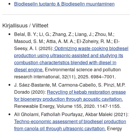
Biodieselin tuotanto & Biodieselin muuntaminen
Kirjallisuus / Viitteet
Belal, B. Y.; Li, G.; Zhang, Z.; Liang, J.; Zhou, M.;
Masoud, S. M.; Attia, A. M. A.; El-Zoheiry, R. M.; El-
Seesy, A. I. (2025):
Optimizing waste cooking biodiesel
production using ultrasonic-assisted and studying its
combustion characteristics blended with diesel in
diesel engine.
Environmental science and pollution
research international, 32(11), 2025. 6984–7001.
J. Sáez-Bastante, M. Carmona-Cabello, S. Pinzi, M.P.
Dorado (2020):
Recycling of kebab restoration grease
for bioenergy production through acoustic cavitation.
Renewable Energy, Volume 155, 2020. 1147-1155.
Ali Gholami, Fathollah Pourfayaz, Akbar Maleki (2021):
Techno-economic assessment of biodiesel production
from canola oil through ultrasonic cavitation.
Energy