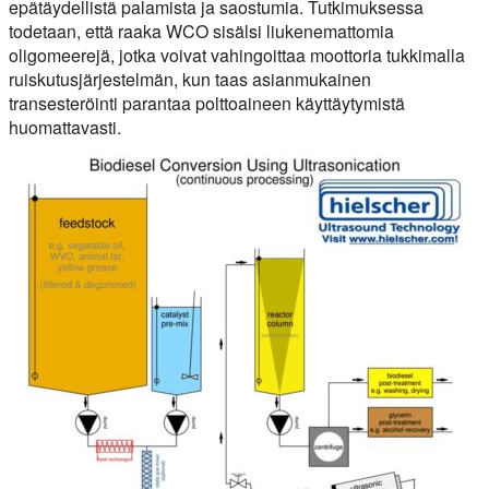
epätäydellistä palamista ja saostumia. Tutkimuksessa
todetaan, että raaka WCO sisälsi liukenemattomia
oligomeerejä, jotka voivat vahingoittaa moottoria tukkimalla
ruiskutusjärjestelmän, kun taas asianmukainen
transesteröinti parantaa polttoaineen käyttäytymistä
huomattavasti.