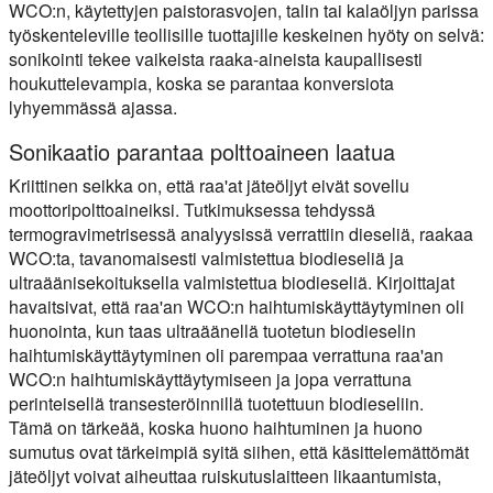
WCO:n, käytettyjen paistorasvojen, talin tai kalaöljyn parissa
työskenteleville teollisille tuottajille keskeinen hyöty on selvä:
sonikointi tekee vaikeista raaka-aineista kaupallisesti
houkuttelevampia, koska se parantaa konversiota
lyhyemmässä ajassa.
Sonikaatio parantaa polttoaineen laatua
Kriittinen seikka on, että raa'at jäteöljyt eivät sovellu
moottoripolttoaineiksi. Tutkimuksessa tehdyssä
termogravimetrisessä analyysissä verrattiin dieseliä, raakaa
WCO:ta, tavanomaisesti valmistettua biodieseliä ja
ultraäänisekoituksella valmistettua biodieseliä. Kirjoittajat
havaitsivat, että raa'an WCO:n haihtumiskäyttäytyminen oli
huonointa, kun taas ultraäänellä tuotetun biodieselin
haihtumiskäyttäytyminen oli parempaa verrattuna raa'an
WCO:n haihtumiskäyttäytymiseen ja jopa verrattuna
perinteisellä transesteröinnillä tuotettuun biodieseliin.
Tämä on tärkeää, koska huono haihtuminen ja huono
sumutus ovat tärkeimpiä syitä siihen, että käsittelemättömät
jäteöljyt voivat aiheuttaa ruiskutuslaitteen likaantumista,