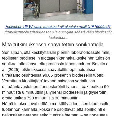
Hielscher 16kW watin tehokas kaikuluotain malli UIP16000hdT
virtauskennolla tehokkaaseen ja energiaa säästävään biodieselin
tuotantoon.
Mitä tutkimuksessa saavutettiin sonikaatiolla
Sen sijaan, että keskityttäisiin pieniin laboratorioasetelmiin,
teollisten biodieselin tuottajien kannalta keskeinen tulos on
sonikaatiolla saavutettu prosessin tehostaminen. Belalin et
al. (2025) tutkimuksessa saavutettiin optimoiduissa
ultraääniolosuhteissa 96,65 prosentin biodieselin tuotto.
Verrattuna kirjoittajien’ tavanomaisessa vertailussa
ultraääniavusteinen transesteröinti lyhensi reaktioaikaa 90
minuutista 6 minuuttiin ja lyhensi biodieselin ja glyserolin
erotteluaikaa 720 minuutista 30 minuuttiin.
Nämä tulokset ovat erittäin merkittäviä teollisen biodieselin
tuotannon kannalta, koska ne osoittavat, että sonikointi ei
pelkästään paranna sekoittumista hieman. – se nopeuttaa