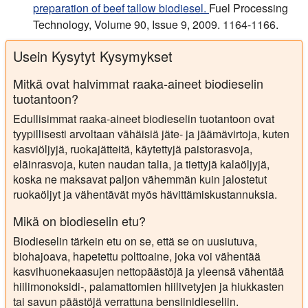
preparation of beef tallow biodiesel.
Fuel Processing
Technology, Volume 90, Issue 9, 2009. 1164-1166.
Usein Kysytyt Kysymykset
Mitkä ovat halvimmat raaka-aineet biodieselin
tuotantoon?
Edullisimmat raaka-aineet biodieselin tuotantoon ovat
tyypillisesti arvoltaan vähäisiä jäte- ja jäämävirtoja, kuten
kasviöljyjä, ruokajätteitä, käytettyjä paistorasvoja,
eläinrasvoja, kuten naudan talia, ja tiettyjä kalaöljyjä,
koska ne maksavat paljon vähemmän kuin jalostetut
ruokaöljyt ja vähentävät myös hävittämiskustannuksia.
Mikä on biodieselin etu?
Biodieselin tärkein etu on se, että se on uusiutuva,
biohajoava, hapetettu polttoaine, joka voi vähentää
kasvihuonekaasujen nettopäästöjä ja yleensä vähentää
hiilimonoksidi-, palamattomien hiilivetyjen ja hiukkasten
tai savun päästöjä verrattuna bensiinidieseliin.