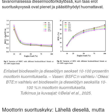
tavanomaisessa dieselmoottorikäytössä, kun taas erot
suorituskyvyssä ovat pienet ja päästöhyödyt huomattavat.
Erilaiset biodieselin ja dieselöljyn seokset 10-100 prosentin
moottorin kuormituksella. – Vasen: BSFC:n vaihtelu / Oikea:
BTE:n vaihtelu eri biodieselin ja dieselöljyn seoksilla 10-
100 %:n moottorin kuormituksella.
Tutkimus ja kuvaajat: ©Belal et al., 2025.
Moottorin suorituskyky: Lähellä dieseliä, mutta