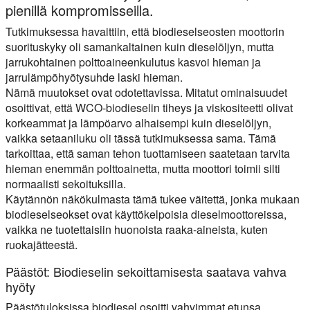
pienillä kompromisseilla.
Tutkimuksessa havaittiin, että biodieselseosten moottorin
suorituskyky oli samankaltainen kuin dieselöljyn, mutta
jarrukohtainen polttoaineenkulutus kasvoi hieman ja
jarrulämpöhyötysuhde laski hieman.
Nämä muutokset ovat odotettavissa. Mitatut ominaisuudet
osoittivat, että WCO-biodieselin tiheys ja viskositeetti olivat
korkeammat ja lämpöarvo alhaisempi kuin dieselöljyn,
vaikka setaaniluku oli tässä tutkimuksessa sama. Tämä
tarkoittaa, että saman tehon tuottamiseen saatetaan tarvita
hieman enemmän polttoainetta, mutta moottori toimii silti
normaalisti sekoituksilla.
Käytännön näkökulmasta tämä tukee väitettä, jonka mukaan
biodieselseokset ovat käyttökelpoisia dieselmoottoreissa,
vaikka ne tuotettaisiin huonoista raaka-aineista, kuten
ruokajätteestä.
Päästöt: Biodieselin sekoittamisesta saatava vahva
hyöty
Päästötuloksissa biodiesel osoitti vahvimmat etunsa.