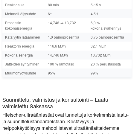
Reaktioaika
80 min
5-15 s
Metanoli-öljysuhde
6:1
4.5:1
Prosessin
14,746 → 13,732
6,9 %
kokonaisenergia
kokonaisvähennys
Katalyytin lataaminen
1,0 painoprosenttia
0.75 painoprosenttia
Reaktorin energia
116,6 MJ/h
32,4 MJ/h
Kokonaisenergia
14,746 MJ/h
13,732 MJ/h
Jätteiden syntyminen
100 % lähtötaso
20 % perustasosta
Muuntohyötysuhde
95%
99%
Suunnittelu, valmistus ja konsultointi – Laatu
valmistettu Saksassa
Hielscher-ultraääniastiat ovat tunnettuja korkeimmista laatu-
ja suunnittelustandardeistaan. Kestävyys ja
helppokäyttöisyys mahdollistavat ultraäänilaitteidemme