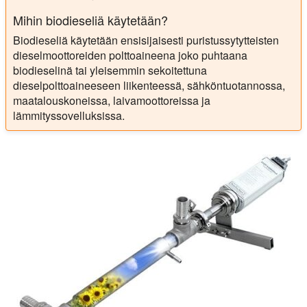
Mihin biodieseliä käytetään?
Biodieseliä käytetään ensisijaisesti puristussytytteisten
dieselmoottoreiden polttoaineena joko puhtaana
biodieselinä tai yleisemmin sekoitettuna
dieselpolttoaineeseen liikenteessä, sähköntuotannossa,
maatalouskoneissa, laivamoottoreissa ja
lämmityssovelluksissa.