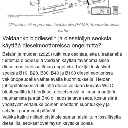
Ultraääni-inline-prosessi biodieselin (FAME) transesteröintiä
varten.
Voidaanko biodieselin ja dieselöljyn seoksia
käyttää dieselmoottoreissa ongelmitta?
Belalin ja muiden (2025) tutkimus osoittaa, että ultraäänellä
tuotettua biodieseliä voidaan käyttää tavanomaisissa
dieselmoottoreissa ilman ongelmia. Tutkijat testasivat
seoksia B10, B20, B30, B40 ja B100 dieselmoottorissa
vakionopeudella vaihtelevalla kuormituksella. Heidän
johtopäätöksensä oli, että diesel voidaan korvata WCO-
biodieselillä tai biodiesel-dieselseoksilla ilman moottorin
muuttamista ja että B40 oli suositeltava seos, koska siinä
yhdistyvät vertailukelpoinen moottorin suorituskyky ja
selvästi paremmat päästöt.
Vaikka kaikki mittarit eivät ole samanlaisia kuin fossiilisella
dieselillä, seokset ovat täysin käyttökelpoisia