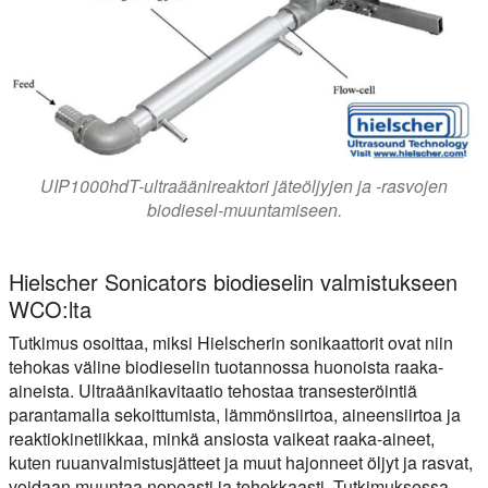
UIP1000hdT-ultraäänireaktori jäteöljyjen ja -rasvojen
biodiesel-muuntamiseen.
Hielscher Sonicators biodieselin valmistukseen
WCO:lta
Tutkimus osoittaa, miksi Hielscherin sonikaattorit ovat niin
tehokas väline biodieselin tuotannossa huonoista raaka-
aineista. Ultraäänikavitaatio tehostaa transesteröintiä
parantamalla sekoittumista, lämmönsiirtoa, aineensiirtoa ja
reaktiokinetiikkaa, minkä ansiosta vaikeat raaka-aineet,
kuten ruuanvalmistusjätteet ja muut hajonneet öljyt ja rasvat,
voidaan muuntaa nopeasti ja tehokkaasti. Tutkimuksessa