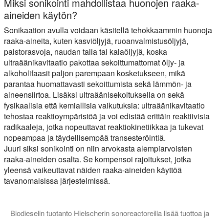
Miksi sonikointi mahdollistaa huonojen raaka-
aineiden käytön?
Sonikaation avulla voidaan käsitellä tehokkaammin huonoja
raaka-aineita, kuten kasviöljyjä, ruoanvalmistusöljyjä,
paistorasvoja, naudan talia tai kalaöljyjä, koska
ultraäänikavitaatio pakottaa sekoittumattomat öljy- ja
alkoholifaasit paljon parempaan kosketukseen, mikä
parantaa huomattavasti sekoittumista sekä lämmön- ja
aineensiirtoa. Lisäksi ultraäänisekoituksella on sekä
fysikaalisia että kemiallisia vaikutuksia: ultraäänikavitaatio
tehostaa reaktioympäristöä ja voi edistää erittäin reaktiivisia
radikaaleja, jotka nopeuttavat reaktiokinetiikkaa ja tukevat
nopeampaa ja täydellisempää transesteröintiä.
Juuri siksi sonikointi on niin arvokasta alempiarvoisten
raaka-aineiden osalta. Se kompensoi rajoitukset, jotka
yleensä vaikeuttavat näiden raaka-aineiden käyttöä
tavanomaisissa järjestelmissä.
Biodieselin tuotanto Hielscherin sonoreactoreilla lisää tuottoa ja