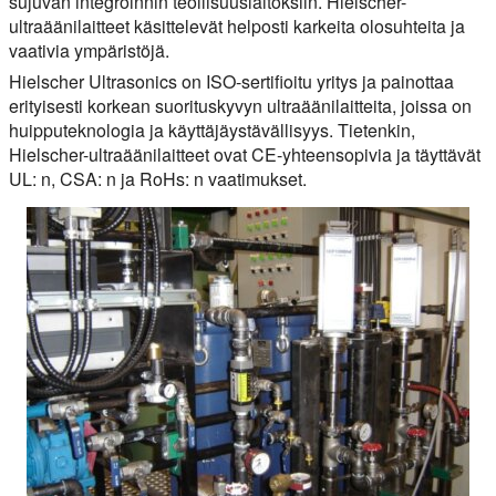
sujuvan integroinnin teollisuuslaitoksiin. Hielscher-
ultraäänilaitteet käsittelevät helposti karkeita olosuhteita ja
vaativia ympäristöjä.
Hielscher Ultrasonics on ISO-sertifioitu yritys ja painottaa
erityisesti korkean suorituskyvyn ultraäänilaitteita, joissa on
huipputeknologia ja käyttäjäystävällisyys. Tietenkin,
Hielscher-ultraäänilaitteet ovat CE-yhteensopivia ja täyttävät
UL: n, CSA: n ja RoHs: n vaatimukset.