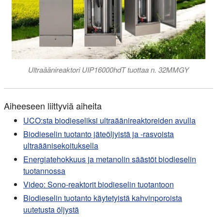
Ultraäänireaktori UIP16000hdT tuottaa n. 32MMGY
Aiheeseen liittyviä aiheita
UCO:sta biodieseliksi ultraäänireaktoreiden avulla
Biodieselin tuotanto jäteöljyistä ja -rasvoista
ultraäänisekoituksella
Energiatehokkuus ja metanolin säästöt biodieselin
tuotannossa
Video: Sono-reaktorit biodieselin tuotantoon
Biodieselin tuotanto käytetyistä kahvinporoista
uutetusta öljystä