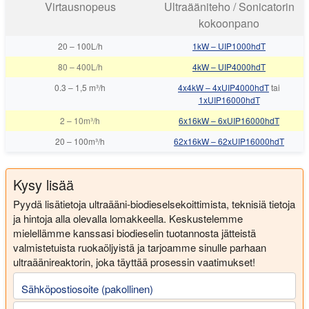
Virtausnopeus
Ultraääniteho / Sonicatorin
kokoonpano
20
–
100L/h
1kW – UIP1000hdT
80
–
400L/h
4kW – UIP4000hdT
0.3
–
1,5 m³/h
4x4kW – 4xUIP4000hdT
tai
1xUIP16000hdT
2
–
10m³/h
6x16kW – 6xUIP16000hdT
20
–
100m³/h
62x16kW – 62xUIP16000hdT
Kysy lisää
Pyydä lisätietoja ultraääni-biodieselsekoittimista, teknisiä tietoja
ja hintoja alla olevalla lomakkeella. Keskustelemme
mielellämme kanssasi biodieselin tuotannosta jätteistä
valmistetuista ruokaöljyistä ja tarjoamme sinulle parhaan
ultraäänireaktorin, joka täyttää prosessin vaatimukset!
Sähköpostiosoite (pakollinen)