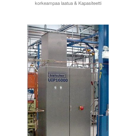
korkeampaa laatua & Kapasiteetti
Tässä video-opetusohjelmassa esittelemme sinulle tieteen siitä