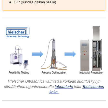
CIP (puhdas paikan päällä)
Hielscher Ultrasonics valmistaa korkean suorituskyvyn
ultraäänihomogenisaattoreita
laboratorio
jotta
Teollisuuden
koko.