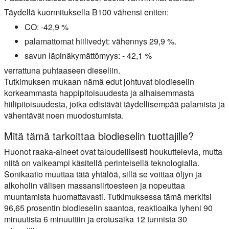
Täydellä kuormituksella B100 vähensi eniten:
CO: -42,9 %
palamattomat hiilivedyt: vähennys 29,9 %.
savun läpinäkymättömyys: - 42,1 %
verrattuna puhtaaseen dieseliin.
Tutkimuksen mukaan nämä edut johtuvat biodieselin
korkeammasta happipitoisuudesta ja alhaisemmasta
hiilipitoisuudesta, jotka edistävät täydellisempää palamista ja
vähentävät noen muodostumista.
Mitä tämä tarkoittaa biodieselin tuottajille?
Huonot raaka-aineet ovat taloudellisesti houkuttelevia, mutta
niitä on vaikeampi käsitellä perinteisellä teknologialla.
Sonikaatio muuttaa tätä yhtälöä, sillä se voittaa öljyn ja
alkoholin välisen massansiirtoesteen ja nopeuttaa
muuntamista huomattavasti. Tutkimuksessa tämä merkitsi
96,65 prosentin biodieselin saantoa, reaktioaika lyheni 90
minuutista 6 minuuttiin ja erotusaika 12 tunnista 30