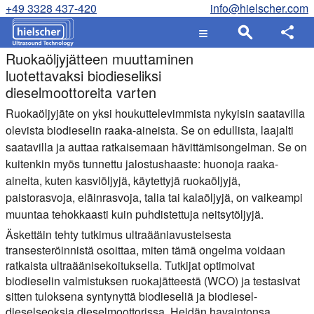
+49 3328 437-420
info@hielscher.com
Ruokaöljyjätteen muuttaminen
luotettavaksi biodieseliksi
dieselmoottoreita varten
Ruokaöljyjäte on yksi houkuttelevimmista nykyisin saatavilla
olevista biodieselin raaka-aineista. Se on edullista, laajalti
saatavilla ja auttaa ratkaisemaan hävittämisongelman. Se on
kuitenkin myös tunnettu jalostushaaste: huonoja raaka-
aineita, kuten kasviöljyjä, käytettyjä ruokaöljyjä,
paistorasvoja, eläinrasvoja, talia tai kalaöljyjä, on vaikeampi
muuntaa tehokkaasti kuin puhdistettuja neitsytöljyjä.
Äskettäin tehty tutkimus ultraääniavusteisesta
transesteröinnistä osoittaa, miten tämä ongelma voidaan
ratkaista ultraäänisekoituksella. Tutkijat optimoivat
biodieselin valmistuksen ruokajätteestä (WCO) ja testasivat
sitten tuloksena syntynyttä biodieseliä ja biodiesel-
dieselseoksia dieselmoottorissa. Heidän havaintonsa