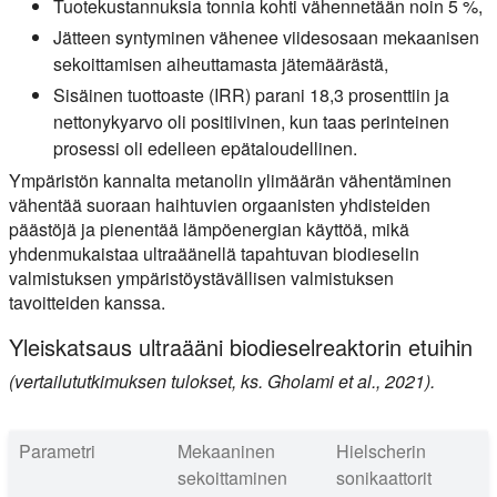
Tuotekustannuksia tonnia kohti vähennetään noin 5 %,
Jätteen syntyminen vähenee viidesosaan mekaanisen
sekoittamisen aiheuttamasta jätemäärästä,
Sisäinen tuottoaste (IRR) parani 18,3 prosenttiin ja
nettonykyarvo oli positiivinen, kun taas perinteinen
prosessi oli edelleen epätaloudellinen.
Ympäristön kannalta metanolin ylimäärän vähentäminen
vähentää suoraan haihtuvien orgaanisten yhdisteiden
päästöjä ja pienentää lämpöenergian käyttöä, mikä
yhdenmukaistaa ultraäänellä tapahtuvan biodieselin
valmistuksen ympäristöystävällisen valmistuksen
tavoitteiden kanssa.
Yleiskatsaus ultraääni biodieselreaktorin etuihin
(vertailututkimuksen tulokset, ks. Gholami et al., 2021).
Parametri
Mekaaninen
Hielscherin
sekoittaminen
sonikaattorit