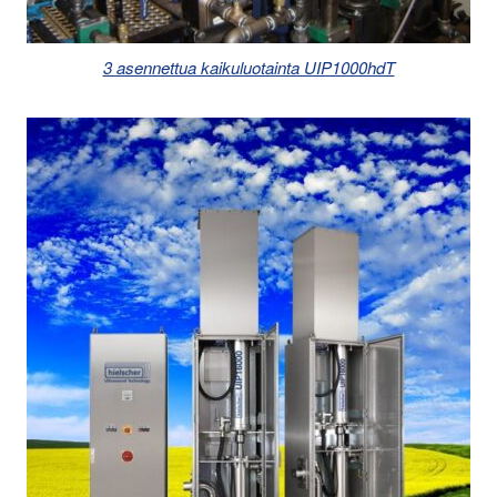
3 asennettua kaikuluotainta UIP1000hdT