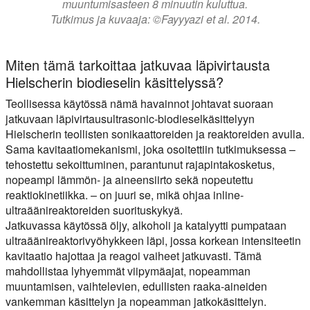
muuntumisasteen 8 minuutin kuluttua.
Tutkimus ja kuvaaja: ©Fayyyazi et al. 2014.
Miten tämä tarkoittaa jatkuvaa läpivirtausta
Hielscherin biodieselin käsittelyssä?
Teollisessa käytössä nämä havainnot johtavat suoraan
jatkuvaan läpivirtausultrasonic-biodieselkäsittelyyn
Hielscherin teollisten sonikaattoreiden ja reaktoreiden avulla.
Sama kavitaatiomekanismi, joka osoitettiin tutkimuksessa –
tehostettu sekoittuminen, parantunut rajapintakosketus,
nopeampi lämmön- ja aineensiirto sekä nopeutettu
reaktiokinetiikka. – on juuri se, mikä ohjaa inline-
ultraäänireaktoreiden suorituskykyä.
Jatkuvassa käytössä öljy, alkoholi ja katalyytti pumpataan
ultraäänireaktorivyöhykkeen läpi, jossa korkean intensiteetin
kavitaatio hajottaa ja reagoi vaiheet jatkuvasti. Tämä
mahdollistaa lyhyemmät viipymäajat, nopeamman
muuntamisen, vaihtelevien, edullisten raaka-aineiden
vankemman käsittelyn ja nopeamman jatkokäsittelyn.