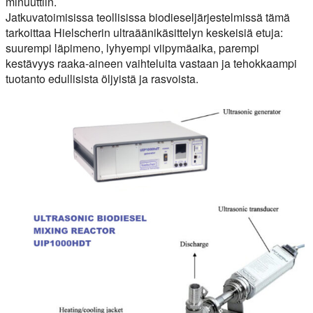
minuuttiin.
Jatkuvatoimisissa teollisissa biodieseljärjestelmissä tämä
tarkoittaa Hielscherin ultraäänikäsittelyn keskeisiä etuja:
suurempi läpimeno, lyhyempi viipymäaika, parempi
kestävyys raaka-aineen vaihteluita vastaan ja tehokkaampi
tuotanto edullisista öljyistä ja rasvoista.