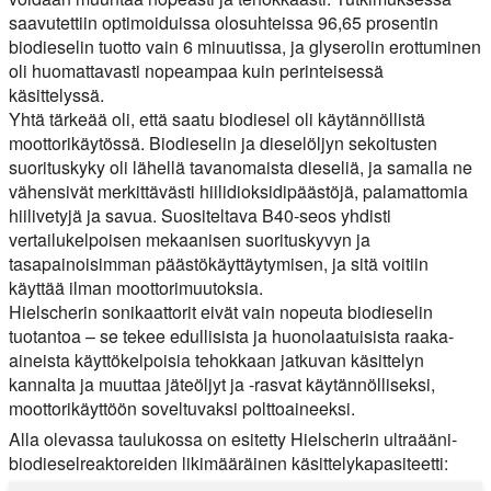
saavutettiin optimoiduissa olosuhteissa 96,65 prosentin
biodieselin tuotto vain 6 minuutissa, ja glyserolin erottuminen
oli huomattavasti nopeampaa kuin perinteisessä
käsittelyssä.
Yhtä tärkeää oli, että saatu biodiesel oli käytännöllistä
moottorikäytössä. Biodieselin ja dieselöljyn sekoitusten
suorituskyky oli lähellä tavanomaista dieseliä, ja samalla ne
vähensivät merkittävästi hiilidioksidipäästöjä, palamattomia
hiilivetyjä ja savua. Suositeltava B40-seos yhdisti
vertailukelpoisen mekaanisen suorituskyvyn ja
tasapainoisimman päästökäyttäytymisen, ja sitä voitiin
käyttää ilman moottorimuutoksia.
Hielscherin sonikaattorit eivät vain nopeuta biodieselin
tuotantoa – se tekee edullisista ja huonolaatuisista raaka-
aineista käyttökelpoisia tehokkaan jatkuvan käsittelyn
kannalta ja muuttaa jäteöljyt ja -rasvat käytännölliseksi,
moottorikäyttöön soveltuvaksi polttoaineeksi.
Alla olevassa taulukossa on esitetty Hielscherin ultraääni-
biodieselreaktoreiden likimääräinen käsittelykapasiteetti: