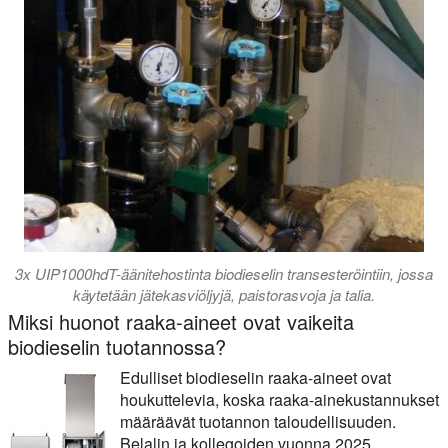
3x UIP1000hdT-äänitehostinta biodieselin transesteröintiin, jossa
käytetään jätekasviöljyjä, paistorasvoja ja talia.
Miksi huonot raaka-aineet ovat vaikeita
biodieselin tuotannossa?
Edulliset biodieselin raaka-aineet ovat
houkuttelevia, koska raaka-ainekustannukset
määräävät tuotannon taloudellisuuden.
Belalin ja kollegoiden vuonna 2025