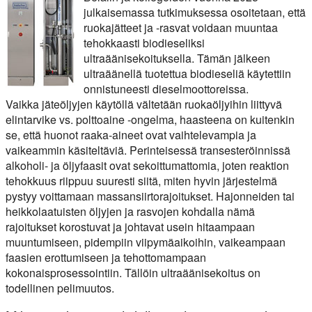
julkaisemassa tutkimuksessa osoitetaan, että
ruokajätteet ja -rasvat voidaan muuntaa
tehokkaasti biodieseliksi
ultraäänisekoituksella. Tämän jälkeen
ultraäänellä tuotettua biodieseliä käytettiin
onnistuneesti dieselmoottoreissa.
Vaikka jäteöljyjen käytöllä vältetään ruokaöljyihin liittyvä
elintarvike vs. polttoaine -ongelma, haasteena on kuitenkin
se, että huonot raaka-aineet ovat vaihtelevampia ja
vaikeammin käsiteltäviä. Perinteisessä transesteröinnissä
alkoholi- ja öljyfaasit ovat sekoittumattomia, joten reaktion
tehokkuus riippuu suuresti siitä, miten hyvin järjestelmä
pystyy voittamaan massansiirtorajoitukset. Hajonneiden tai
heikkolaatuisten öljyjen ja rasvojen kohdalla nämä
rajoitukset korostuvat ja johtavat usein hitaampaan
muuntumiseen, pidempiin viipymäaikoihin, vaikeampaan
faasien erottumiseen ja tehottomampaan
kokonaisprosessointiin. Tällöin ultraäänisekoitus on
todellinen pelimuutos.