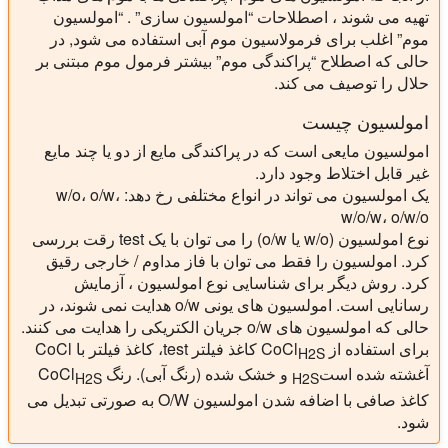
تهیه می شوند ، اصطلاحات “امولسیون سازی” . “امولسیون
موم” اغلب برای فرمولاسیون موم آبی استفاده می شود, در
حالی که اصطلاح “پراکندگی موم” بیشتر فرمول موم مبتنی بر
حلال را توصیف می کند.
امولسیون چیست
امولسیون مایعی است که در پراکندگی مایع از دو یا چند مایع
غیر قابل اختلاط وجود دارد.
یک امولسیون می تواند در انواع مختلفی رخ دهد: w/o، o/w،
w/o/w، o/w/o
نوع امولسیون (w/o یا o/w) را می توان با یک test رقت بررسی
کرد. امولسیون را فقط می توان با فاز مداوم / خارجی رقیق
کرد. روش دیگر برای شناسایی نوع امولسیون ، آزمایش
رسانایی است. امولسیون های یونی o/w هدایت نمی شوند، در
حالی که امولسیون های o/w جریان الکتریکی را هدایت می کنند.
برای استفاده از CoCl
کاغذ فیلتر test، کاغذ فیلتر با CoCl
H2S
آغشته شده است
و خشک شده (رنگ آبی). رنگ CoCl
H2S
H2S
کاغذ صافی با اضافه شدن امولسیون O/W به صورتی تبدیل می
شود.