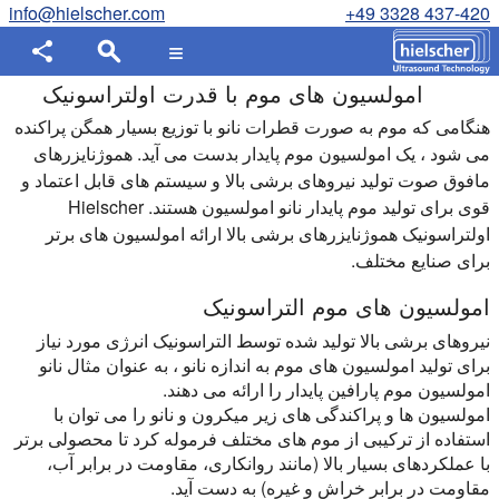
info@hielscher.com
+49 3328 437-420
امولسیون های موم با قدرت اولتراسونیک
هنگامی که موم به صورت قطرات نانو با توزیع بسیار همگن پراکنده
می شود ، یک امولسیون موم پایدار بدست می آید. هموژنایزرهای
مافوق صوت تولید نیروهای برشی بالا و سیستم های قابل اعتماد و
قوی برای تولید موم پایدار نانو امولسیون هستند. Hielscher
اولتراسونیک هموژنایزرهای برشی بالا ارائه امولسیون های برتر
برای صنایع مختلف.
امولسیون های موم التراسونیک
نیروهای برشی بالا تولید شده توسط التراسونیک انرژی مورد نیاز
برای تولید امولسیون های موم به اندازه نانو ، به عنوان مثال نانو
امولسیون موم پارافین پایدار را ارائه می دهند.
امولسیون ها و پراکندگی های زیر میکرون و نانو را می توان با
استفاده از ترکیبی از موم های مختلف فرموله کرد تا محصولی برتر
با عملکردهای بسیار بالا (مانند روانکاری، مقاومت در برابر آب،
مقاومت در برابر خراش و غیره) به دست آید.