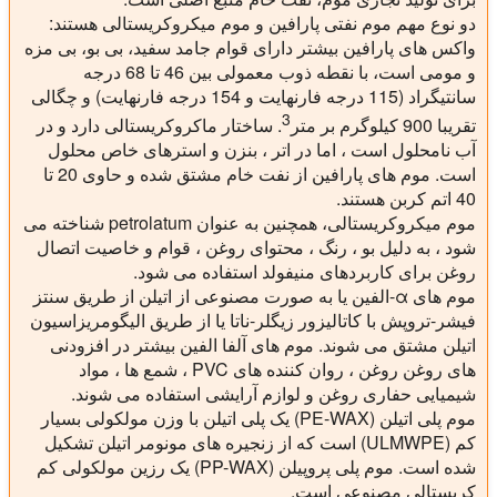
دو نوع مهم موم نفتی پارافین و موم میکروکریستالی هستند:
واکس های پارافین
بیشتر دارای قوام جامد سفید، بی بو، بی مزه
و مومی است، با نقطه ذوب معمولی بین 46 تا 68 درجه
سانتیگراد (115 درجه فارنهایت و 154 درجه فارنهایت) و چگالی
3
تقریبا 900 کیلوگرم بر متر
. ساختار ماکروکریستالی دارد و در
آب نامحلول است ، اما در اتر ، بنزن و استرهای خاص محلول
است. موم های پارافین از نفت خام مشتق شده و حاوی 20 تا
40 اتم کربن هستند.
موم میکروکریستالی
، همچنین به عنوان petrolatum شناخته می
شود ، به دلیل بو ، رنگ ، محتوای روغن ، قوام و خاصیت اتصال
روغن برای کاربردهای منیفولد استفاده می شود.
موم های α-الفین
یا به صورت مصنوعی از اتیلن از طریق سنتز
فیشر-تروپش با کاتالیزور زیگلر-ناتا یا از طریق الیگومریزاسیون
اتیلن مشتق می شوند. موم های آلفا الفین بیشتر در افزودنی
های روغن روغن ، روان کننده های PVC ، شمع ها ، مواد
شیمیایی حفاری روغن و لوازم آرایشی استفاده می شوند.
موم پلی اتیلن
(PE-WAX) یک پلی اتیلن با وزن مولکولی بسیار
کم (ULMWPE) است که از زنجیره های مونومر اتیلن تشکیل
شده است.
موم پلی پروپیلن
(PP-WAX) یک رزین مولکولی کم
کریستالی مصنوعی است.