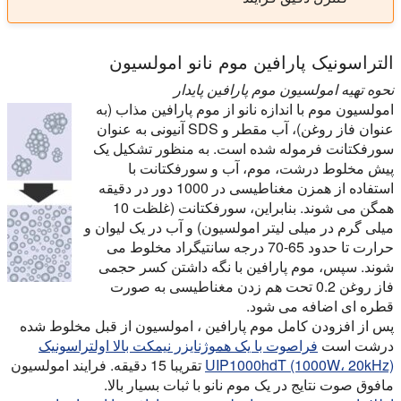
التراسونیک پارافین موم نانو امولسیون
نحوه تهیه امولسیون موم پارافین پایدار
امولسیون موم با اندازه نانو از موم پارافین مذاب (به
عنوان فاز روغن)، آب مقطر و SDS آنیونی به عنوان
سورفکتانت فرموله شده است. به منظور تشکیل یک
پیش مخلوط درشت، موم، آب و سورفکتانت با
استفاده از همزن مغناطیسی در 1000 دور در دقیقه
همگن می شوند. بنابراین، سورفکتانت (غلظت 10
میلی گرم در میلی لیتر امولسیون) و آب در یک لیوان و
حرارت تا حدود 65-70 درجه سانتیگراد مخلوط می
شوند. سپس، موم پارافین با نگه داشتن کسر حجمی
فاز روغن 0.2 تحت هم زدن مغناطیسی به صورت
قطره ای اضافه می شود.
پس از افزودن کامل موم پارافین ، امولسیون از قبل مخلوط شده
درشت است
فراصوت با یک هموژنایزر نیمکت بالا اولتراسونیک
UIP1000hdT (1000W، 20kHz)
تقریبا 15 دقیقه. فرایند امولسیون
مافوق صوت نتایج در یک موم نانو با ثبات بسیار بالا.