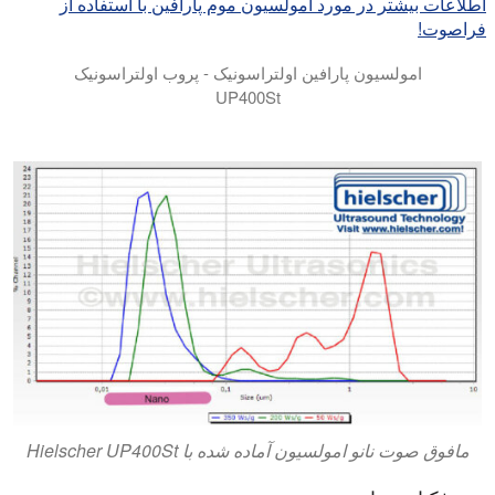
اطلاعات بیشتر در مورد امولسیون موم پارافین با استفاده از
فراصوت!
امولسیون پارافین اولتراسونیک - پروب اولتراسونیک
UP400St
مافوق صوت نانو امولسیون آماده شده با Hielscher UP400St