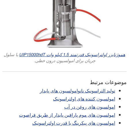
هموژنایزر اولتراسونیک قدرتمند 1.5 کیلو وات UIP15000hdT
با سلول
جریان برای امولسیون درون خطی.
موضوعات مرتبط
تولید التراسونیک نانوامولسیون های پایدار
امولسیون کننده های اولتراسونیک
امولسیون های روغن در آب
امولسیون های موم پارافین پایدار از طریق فراصوت
امولسیون های پیکرینگ با قدرت اولتراسونیک