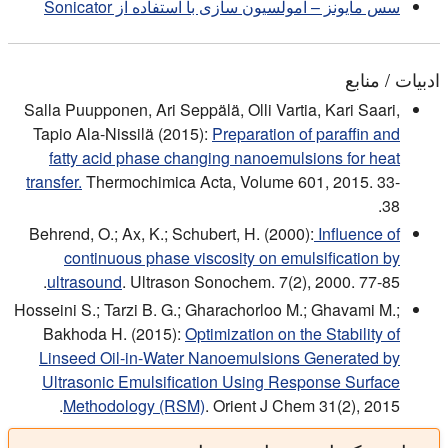
سس مایونز – امولسیون سازی با استفاده از Sonicator
ادبیات / منابع
Salla Puupponen, Ari Seppälä, Olli Vartia, Kari Saari,
Tapio Ala-Nissilä (2015):
Preparation of paraffin and
fatty acid phase changing nanoemulsions for heat
transfer.
Thermochimica Acta, Volume 601, 2015. 33-
38.
Behrend, O.; Ax, K.; Schubert, H. (2000):
Influence of
continuous phase viscosity on emulsification by
ultrasound
. Ultrason Sonochem. 7(2), 2000. 77-85.
Hosseini S.; Tarzi B. G.; Gharachorloo M.; Ghavami M.;
Bakhoda H. (2015):
Optimization on the Stability of
Linseed Oil-in-Water Nanoemulsions Generated by
Ultrasonic Emulsification Using Response Surface
Methodology (RSM)
. Orient J Chem 31(2), 2015.