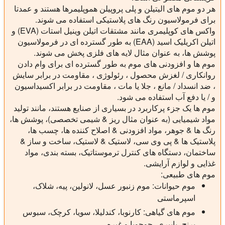
هر دو موم های الیتیلن و پلی پروپیلن هموپلیمرها هستند و عمدتا
برای فرمولاسیون رنگ های پلاستیکی استفاده می شوند.
واکس های کوپلیمری
مانند مشتقات اتیلن وینیل استات (EVA) و
اتیلن اکریلیک اسید (EAA) به طور گسترده ای در فرمولاسیون
پوشش ها، به عنوان مثال لایه های فلزی پخش می شوند.
موم ها و افزودنی های موم به طور گسترده ای برای وام دادن
روانکاری / لغزش محصول ، رئولوژی ، مقاومت در برابر سایش
، ضد انسداد / مانع ، جلا یا مات ، مقاومت در برابر اکسیداسیون
و / یا دفع آب استفاده می شود.
موم ها یک جزء پرکاربرد در بسیاری از صنایع هستند، مانند تولید
مواد شیمیایی (به عنوان مثال ریز & شیمی تخصصی)، پوشش ها،
رنگ ها & جوهر، مواد افزودنی & اصلاح کننده ها، چسب ها،
پلاستیک ها & پی وی سی، لاستیک & لاستیک، ساخت و ساز &
ساختمان، دستگاه های کنترل ترموستاتیک، بسته بندی، مواد
غذایی و لوازم آرایشی.
موم های طبیعی:
موم حیوانات: موم زنبور عسل، لانولین، پیه، شلاک،
اسپرماستی
موم های گیاهی: کارنوبا، کندلیلا، سویا، کرچک، سبوس
برنج، بایبری، جوجوبا و غیره