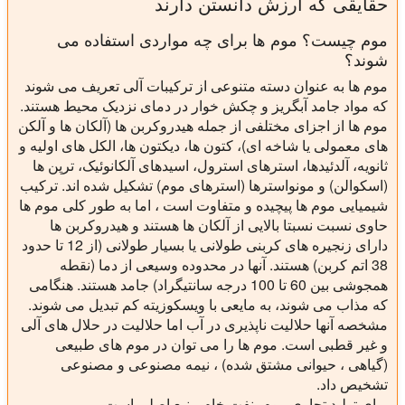
حقایقی که ارزش دانستن دارند
موم چیست؟ موم ها برای چه مواردی استفاده می
شوند؟
موم ها به عنوان دسته متنوعی از ترکیبات آلی تعریف می شوند
که مواد جامد آبگریز و چکش خوار در دمای نزدیک محیط هستند.
موم ها از اجزای مختلفی از جمله هیدروکربن ها (آلکان ها و آلکن
های معمولی یا شاخه ای)، کتون ها، دیکتون ها، الکل های اولیه و
ثانویه، آلدئیدها، استرهای استرول، اسیدهای آلکانوئیک، ترپن ها
(اسکوالن) و مونواسترها (استرهای موم) تشکیل شده اند. ترکیب
شیمیایی موم ها پیچیده و متفاوت است ، اما به طور کلی موم ها
حاوی نسبت نسبتا بالایی از آلکان ها هستند و هیدروکربن ها
دارای زنجیره های کربنی طولانی یا بسیار طولانی (از 12 تا حدود
38 اتم کربن) هستند. آنها در محدوده وسیعی از دما (نقطه
همجوشی بین 60 تا 100 درجه سانتیگراد) جامد هستند. هنگامی
که مذاب می شوند، به مایعی با ویسکوزیته کم تبدیل می شوند.
مشخصه آنها حلالیت ناپذیری در آب اما حلالیت در حلال های آلی
و غیر قطبی است. موم ها را می توان در موم های طبیعی
(گیاهی ، حیوانی مشتق شده) ، نیمه مصنوعی و مصنوعی
تشخیص داد.
برای تولید تجاری موم، نفت خام منبع اصلی است.