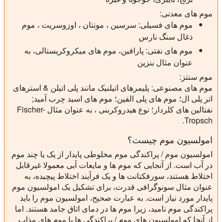
موم های معدنی:
موم های فسیلی: سرسین ، مونتان ، اوزوسریت ، موم
ذغال سنگ نارس
موم های نفتی: پارافین، موم های میکروکریستالی، به
عنوان مثال بنزین
موم سنتز:
موم های مصنوعی: پلیمرهای اتیلنیک مانند پلی اتیلن & استرهای
اتر پلی ال؛ موم های پلی الفین؛ موم های اسید چرب آمید;
نفتالین های کلردار؛ نوع هیدروکربنی ، به عنوان مثال Fischer-
Tropsch.
امولسیون موم چیست؟
امولسیون موم / پراکندگی موم مخلوطی پایدار از یک یا چند موم
در آب است. از آنجایی که موم ها و مایعات آبی معمولا غیرقابل
اختلاط هستند، سورفکتانت ها و یک فرآیند اختلاط پیچیده، به
عنوان مثال سونوگرافی قدرت، برای تشکیل یک امولسیون موم
پایدار مورد نیاز است. به عبارت صحیح، امولسیون موم را باید
پراکندگی موم نامید، زیرا موم ها در دمای اتاق جامد هستند. اما
از آنجا که امولسیون های موم / پراکندگی ها با موم های مذاب