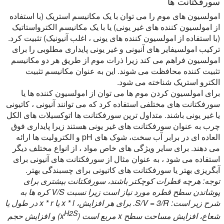
سورفکتانت ها
امولسیون های موم را می توان با یک مکانیسم استریک (با استفاده
از امولسیون کننده های غیر یونی) یا با یک مکانیسم الکترواستاتیک
(با استفاده از امولسیون کننده های یونی ، اغلب آنیونیک) تثبیت کرد.
ترکیب امولسیفایر های آنیونی و غیر یونی پایداری مطلوبی را برای
امولسیون فراهم می کند زیرا ذرات موم از طریق هر دو مکانیسم
تثبیت کننده محافظت می شوند. این به عنوان مکانیسم تثبیت
الکترو استریک شناخته می شود.
برای امولسیون کردن موم ها می توان از امولسیون کننده ها یا
سورفکتانت های مختلفی استفاده کرد که می توانند آنیونی ، کاتیونی
یا غیر یونی باشند. متداول ترین سورفکتانت ها اتوکسیلات های الکل
چرب به عنوان سورفکتانت های غیر یونی هستند زیرا پایداری فوق
العاده ای در برابر آب سخت، شوک های pH و الکترولیت ها ارائه
می دهند. برای سایر ویژگی های خاص مواد ، از انواع مختلف دیگر
استفاده می شود ، به عنوان مثال از سورفکتانت های آنیونی برای
آبگریزی بهتر یا سورفکتانت های کاتیونی برای چسبندگی بهتر.
توجه: هرچه قطرات کوچکتر باشند، سورفکتانت بیشتری برای
پوشاندن سطح قطره مورد نیاز است زیرا نسبت V/S کره ها به
شرح زیر است: S/V = 3/R. برای هر افزایش، x * l یا x * r در طول یا
H2S
شعاع، افزایش مساحت سطح x مربع است (x
) و افزایش حجم