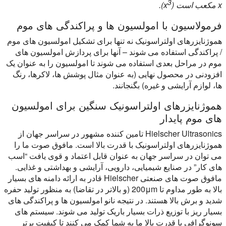
3
x مکعب است (x
).
فرمولاسیون با امولسیون ها و پراکندگی های موم
هموژنایزرهای اولتراسونیک نه تنها برای تشکیل امولسیون های موم
/ پراکندگی استفاده می شوند – آنها برای پردازش امولسیون های
موم در مراحل بعدی استفاده می شوند تا امولسیون را به عنوان یک
افزودنی در محصول نهایی (به عنوان مثال پوشش ها، لاکرها، رنگ
ها، لوازم آرایشی و غیره) بگنجانند.
هموژنایزرهای اولتراسونیک سنگین برای امولسیون
های موم پایدار
Hielscher Ultrasonics تامین کننده مشهور در سراسر جهان از
هموژنایزرهای اولتراسونیک با قدرت بالا است. مافوق صوت ما را
می توان در سراسر جهان به عنوان قابل اعتماد و قوی یافت “اسب
های کار” در صنایع شیمیایی، دارویی، آرایشی و بهداشتی و غذایی.
مافوق صوت های صنعتی Hielscher قادر به ارائه دامنه های بسیار
بالا به طور مداوم تا 200μm (و بالاتر در تقاضا) به منظور تولید حفره
شدید و برش بالا هستند. در نتیجه نانو امولسیون ها و پراکندگی های
بسیار ریز با توزیع ذرات بسیار باریک تولید می شوند. سیستم های
سونوگرافی با قدرت بالا ما به شما کمک می کنند تا کیفیت برتر