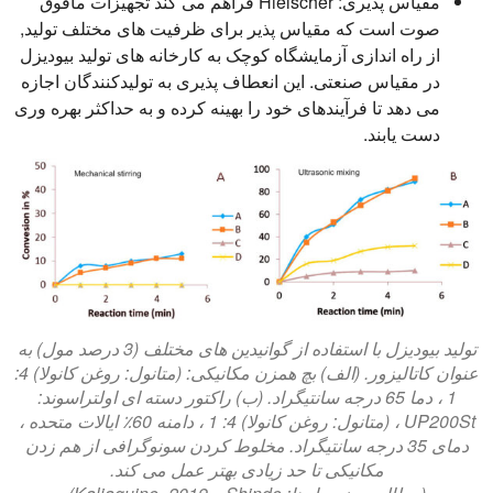
مقیاس پذیری:
Hielscher فراهم می کند تجهیزات مافوق
صوت است که مقیاس پذیر برای ظرفیت های مختلف تولید,
از راه اندازی آزمایشگاه کوچک به کارخانه های تولید بیودیزل
در مقیاس صنعتی. این انعطاف پذیری به تولیدکنندگان اجازه
می دهد تا فرآیندهای خود را بهینه کرده و به حداکثر بهره وری
دست یابند.
تولید بیودیزل با استفاده از گوانیدین های مختلف (3 درصد مول) به
عنوان کاتالیزور. (الف) بچ همزن مکانیکی: (متانول: روغن کانولا) 4:
1 ، دما 65 درجه سانتیگراد. (ب) راکتور دسته ای اولتراسوند:
UP200St ، (متانول: روغن کانولا) 4: 1 ، دامنه 60٪ ایالات متحده ،
دمای 35 درجه سانتیگراد. مخلوط کردن سونوگرافی از هم زدن
مکانیکی تا حد زیادی بهتر عمل می کند.