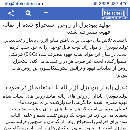
info@hielscher.com
+49 3328 437-420
تولید بیودیزل از روغن استخراج شده از تفاله
قهوه مصرف شده
با تشدید تلاش های جهانی برای یافتن منابع انرژی پایدار و تجدیدپذیر،
تولید بیودیزل از مواد زائد توجه قابل توجهی را به خود جلب کرده
است. در میان این مواد، تفاله قهوه مصرف شده (SCG) فرصتی
امیدوارکننده است. فراصوت هر دو را تشدید می کند، استخراج
روغن از ضایعات قهوه و ترانس استریفیکاسیون این روغن ها به
بیودیزل.
تبدیل پایدار بیودیزل از زباله با استفاده از فراصوت
تولید بیودیزل پایدار از روغن های زباله، مانند روغن های آسیاب شده
قهوه مصرف شده، جایگزینی امیدوارکننده برای سوخت های
فسیلی معمولی است که هم به نیازهای انرژی و هم به مدیریت
پسماند می پردازد. فراصوت یک روش تثبیت شده و علمی اثبات
شده برای افزایش استخراج روغن از گیاهان و همچنین فرآیند تبدیل
بیودیزل است. فراصوت تسهیل واکنش های ترانس استریفیکاسیون