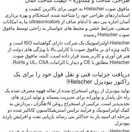
مافوق صوت Hielscher به خوبی برای بالاترین کیفیت و
استانداردهای طراحی خود را شناخته شده. استحکام و بهره برداری
آسان اجازه می دهد تا ادغام صاف از ultrasonicators ما به امکانات
صنعتی. شرایط خشن و محیط های خواستار به راحتی توسط مافوق
صوت Hielscher رسیده.
Hielscher اولتراسونیک یک شرکت دارای گواهینامه ISO است و
تاکید ویژه ای بر مافوق صوت با کارایی بالا با ویژگی های دولت از
هنر فن آوری و کاربر پسند قرار داده است. البته، مافوق صوت
Hielscher مطابق با CE و دیدار با الزامات UL، CSA و RoHs.
دریافت جزئیات فنی و نقل قول خود را برای یک
راکتور بیودیزل Hielscher!
تولید بیودیزل از روغن استخراج شده از تفاله قهوه مصرف شده یک
راه حل پایدار و نوآورانه برای مدیریت پسماند و تولید انرژی های
تجدیدپذیر است. ترکیبی از استخراج روغن N-هگزان ، پردازش به
کمک اولتراسونیک و فرآیند ترانس استریفیکاسیون کاتالیز شده دو
مرحله ای اسید باز به حداکثر می رساند بازیابی نفت و افزایش بازده
بیودیزل.
Hielscher پروب نوع فراصوت نقش مهمی در بهینه سازی هر دو