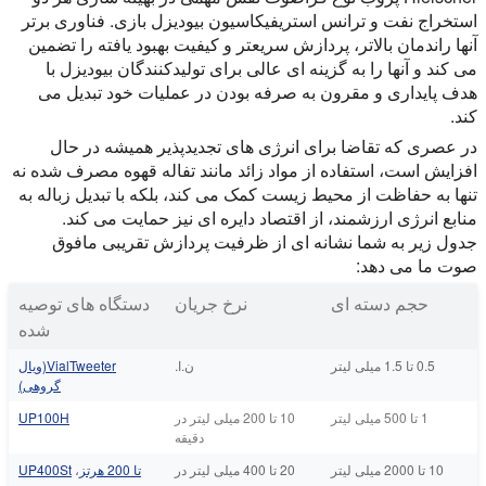
استخراج نفت و ترانس استریفیکاسیون بیودیزل بازی. فناوری برتر
آنها راندمان بالاتر، پردازش سریعتر و کیفیت بهبود یافته را تضمین
می کند و آنها را به گزینه ای عالی برای تولیدکنندگان بیودیزل با
هدف پایداری و مقرون به صرفه بودن در عملیات خود تبدیل می
کند.
در عصری که تقاضا برای انرژی های تجدیدپذیر همیشه در حال
افزایش است، استفاده از مواد زائد مانند تفاله قهوه مصرف شده نه
تنها به حفاظت از محیط زیست کمک می کند، بلکه با تبدیل زباله به
منابع انرژی ارزشمند، از اقتصاد دایره ای نیز حمایت می کند.
جدول زیر به شما نشانه ای از ظرفیت پردازش تقریبی مافوق
صوت ما می دهد:
حجم دسته ای
نرخ جریان
دستگاه های توصیه
شده
0.5 تا 1.5 میلی لیتر
ن.ا.
VialTweeter(ویال
گروهی)
1 تا 500 میلی لیتر
10 تا 200 میلی لیتر در
UP100H
دقیقه
10 تا 2000 میلی لیتر
20 تا 400 میلی لیتر در
تا 200 هرتز
،
UP400St