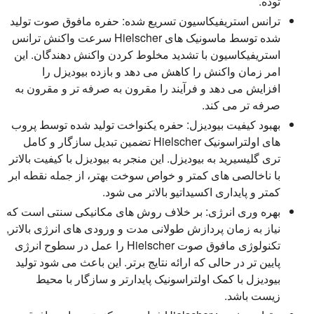
توده.
ترانس استریفیکاسیون تسریع شده:
حفره مافوق صوت تولید
شده توسط ماسونیک های Hielscher سرعت واکنش ترانس
استریفیکاسیون با تشدید مخلوط کردن واکنش دهندگان. این
امر زمان واکنش را کاهش می دهد و بازده بیودیزل را
افزایش می دهد و فرآیند را مقرون به صرفه تر و مقرون به
صرفه تر می کند.
بهبود کیفیت بیودیزل:
حفره یکنواخت تولید شده توسط پروب
های اولتراسونیک Hielscher تضمین تبدیل سازگار و کامل
تری گلیسیرید به بیودیزل. این منجر به بیودیزل با کیفیت بالاتر
با ناخالصی های کمتر و خواص سوخت بهتر، از جمله نقطه ابر
کمتر و پایداری اکسیداتیو بالاتر می شود.
بهره وری انرژی:
بر خلاف روش های مکانیکی سنتی است که
نیاز به زمان پردازش طولانی مدت و ورودی های انرژی بالاتر,
تکنولوژی مافوق صوت Hielscher را عمل در سطوح انرژی
پایین تر در حالی که ارائه نتایج برتر. این باعث می شود تولید
بیودیزل با کمک اولتراسونیک پایدارتر و سازگار با محیط
زیست باشد.