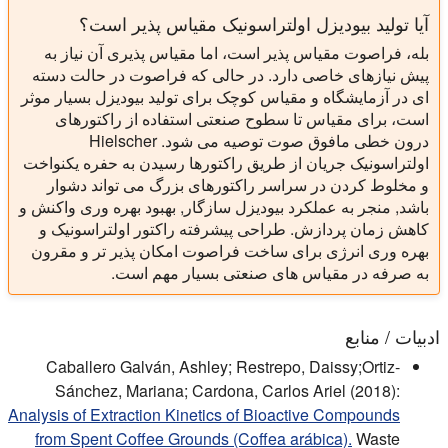
آیا تولید بیودیزل اولتراسونیک مقیاس پذیر است؟
بله، فراصوت مقیاس پذیر است، اما مقیاس پذیری آن نیاز به
پیش نیازهای خاصی دارد. در حالی که فراصوت در حالت دسته
ای در آزمایشگاه و مقیاس کوچک برای تولید بیودیزل بسیار موثر
است، برای مقیاس تا سطوح صنعتی استفاده از راکتورهای
درون خطی مافوق صوت توصیه می شود. Hielscher
اولتراسونیک جریان از طریق راکتورها رسیدن به حفره یکنواخت
و مخلوط کردن در سراسر راکتورهای بزرگ می تواند دشوار
باشد, منجر به عملکرد بیودیزل سازگار, بهبود بهره وری واکنش و
کاهش زمان پردازش. طراحی پیشرفته راکتور اولتراسونیک و
بهره وری انرژی برای ساخت فراصوت امکان پذیر تر و مقرون
به صرفه در مقیاس های صنعتی بسیار مهم است.
ادبیات / منابع
Caballero Galván, Ashley; Restrepo, Daissy;Ortiz-
Sánchez, Mariana; Cardona, Carlos Ariel (2018):
Analysis of Extraction Kinetics of Bioactive Compounds
from Spent Coffee Grounds (Coffea arábica).
Waste