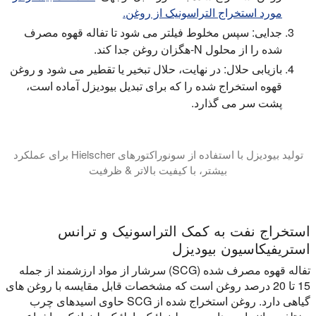
مورد استخراج التراسونیک از روغن.
جدایی:
سپس مخلوط فیلتر می شود تا تفاله قهوه مصرف
شده را از محلول N-هگزان روغن جدا کند.
بازیابی حلال:
در نهایت، حلال تبخیر یا تقطیر می شود و روغن
قهوه استخراج شده را که برای تبدیل بیودیزل آماده است،
پشت سر می گذارد.
تولید بیودیزل با استفاده از سونوراکتورهای Hielscher برای عملکرد
بیشتر، با کیفیت بالاتر & ظرفیت
در این آموزش ویدیویی ما شما را به علم چگونه راکتورهای بیودیزل مافوق صوت به طور قابل توجهی بهبود تولید بیودیزل را معرفی می کنیم. راکتورهای بیودیزل مافوق صوت Hielscher به عنوان یک ابزار قدرتمند برای افزایش فرایند تولید بیودیزل تاسیس، و در این آموزش، ما به اصل کار پشت آن کاوش و نشان دادن تن
استخراج نفت به کمک التراسونیک و ترانس
استریفیکاسیون بیودیزل
تفاله قهوه مصرف شده (SCG) سرشار از مواد ارزشمند از جمله
15 تا 20 درصد روغن است که مشخصات قابل مقایسه با روغن های
گیاهی دارد. روغن استخراج شده از SCG حاوی اسیدهای چرب