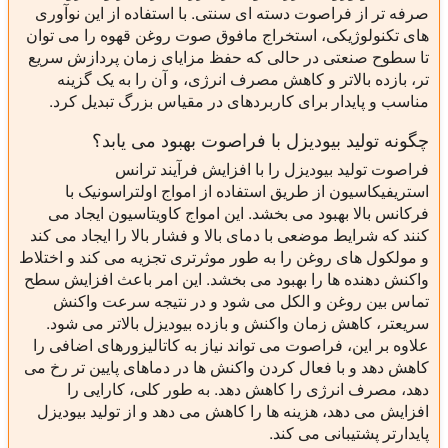
صرفه تر از فراصوت دسته ای سنتی. با استفاده از این نوآوری
های تکنولوژیکی، استخراج مافوق صوت روغن قهوه را می توان
تا سطوح صنعتی در حالی که حفظ مزایای زمان پردازش سریع
تر، بازده بالاتر و کاهش مصرف انرژی، و آن را به یک گزینه
مناسب و پایدار برای کاربردهای در مقیاس بزرگ تبدیل کرد.
چگونه تولید بیودیزل با فراصوت بهبود می یابد؟
فراصوت تولید بیودیزل را با افزایش فرآیند ترانس
استریفیکاسیون از طریق استفاده از امواج اولتراسونیک با
فرکانس بالا بهبود می بخشد. این امواج کاویتاسیون ایجاد می
کنند که شرایط موضعی با دمای بالا و فشار بالا را ایجاد می کند
و مولکول های روغن را به طور موثرتری تجزیه می کند و اختلاط
واکنش دهنده ها را بهبود می بخشد. این امر باعث افزایش سطح
تماس بین روغن و الکل می شود و در نتیجه سرعت واکنش
سریعتر، کاهش زمان واکنش و بازده بیودیزل بالاتر می شود.
علاوه بر این، فراصوت می تواند نیاز به کاتالیزورهای اضافی را
کاهش دهد و با فعال کردن واکنش ها در دماهای پایین تر رخ می
دهد، مصرف انرژی را کاهش دهد. به طور کلی، کارایی را
افزایش می دهد، هزینه ها را کاهش می دهد و از تولید بیودیزل
پایدارتر پشتیبانی می کند.