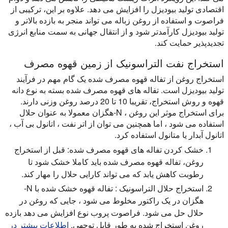
اقتصادی تولید بیودیزل را افزایش می دهد. علاوه بر این، ترکیبی از
فراصوت و استفاده از روغن زباله می تواند منجر به بازده بالاتر و
تولید بیودیزل کارآمدتر شود و از انتقال جهانی به سمت منابع انرژی
تجدیدپذیر حمایت کند.
استخراج نفت التراسونیک از زمین قهوه مصرف
استخراج روغن از تفاله قهوه مصرف شده یک گام مهم در فرآیند
تولید بیودیزل است. تفاله های قهوه مصرف شده بسته به نوع دانه
قهوه و روش استخراج، تقریبا 10 تا 20 درصد روغن وزنی دارند.
برای استخراج موثر این روغن ، N-هگزان معمولا به عنوان حلال
استفاده می شود ، اما همچنین می توان از اتر نفت ، اتانول بی آب ،
اتانول آبدار یا متانول استفاده کرد.
خشک کردن تفاله های قهوه مصرف شده: قبل از استخراج
روغن، تفاله قهوه مصرف شده باید کاملا خشک شود تا
رطوبت کاهش یابد که می تواند کارایی حلال را مهار کند.
استخراج حلال التراسونیک :
تفاله قهوه خشک شده با N-
هگزان در یک راکتور مخلوط می شود ، جایی که روغن در
حلال حل می شود. فراصوت پروب نوع افزایش می دهد بازده
روغن استخراج شده به طور قابل توجهی.
اطلاعات بیشتر در