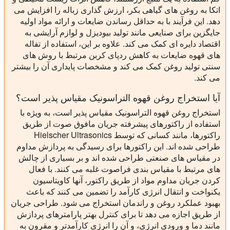
اتکا به روغن های گیاهی بکر، ارزش گذاری زباله را افزایش می
دهد. این فرآیند با به حداقل رساندن ضایعات و ارائه مواد اولیه
جایگزین برای صنایعی مانند تولید بیودیزل و لوازم آرایشی به
اقتصاد دایره ای کمک می کند. علاوه بر این، استفاده از تفاله
های قهوه ضایعات به کاهش ردپای کربن مرتبط با روش های
سنتی تولید روغن کمک می کند و مشخصات پایداری آن را بیشتر
می کند.
آیا استخراج روغن قهوه التراسونیک مقیاس پذیر است؟
استخراج روغن قهوه التراسونیک مقیاس پذیر است، به ویژه با
استفاده از راکتورهای پیشرفته جریان مافوق صوت از طریق
راکتورها، مانند کسانی که توسط Hielscher Ultrasonics
طراحی شده اند. این راکتورها برای رسیدگی به پردازش مداوم
در مقیاس های صنعتی طراحی شده اند و بر بسیاری از چالش
های مرتبط با مقیاس بندی فراصوت غلبه می کنند. با فعال
کردن جریان مداوم مواد از طریق راکتور، آنها کاویتاسیون
یکنواخت و انتقال انرژی کارآمد را تضمین می کنند که باعث
بهبود عملکرد روغن و راندمان استخراج می شود. طراحی جریان
از طریق اجازه می دهد تا برای کنترل بهتر پارامترهای پردازش
مانند دما و ورودی انرژی، و آن را انرژی کارآمدتر و مقرون به