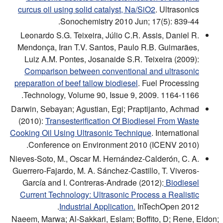
curcus oil using solid catalyst, Na/SiO2
. Ultrasonics
Sonochemistry 2010 Jun; 17(5): 839-44.
Leonardo S.G. Teixeira, Júlio C.R. Assis, Daniel R.
Mendonça, Iran T.V. Santos, Paulo R.B. Guimarães,
Luiz A.M. Pontes, Josanaide S.R. Teixeira (2009):
Comparison between conventional and ultrasonic
preparation of beef tallow biodiesel
. Fuel Processing
Technology, Volume 90, Issue 9, 2009. 1164-1166.
Darwin, Sebayan; Agustian, Egi; Praptijanto, Achmad
(2010):
Transesterification Of Biodiesel From Waste
Cooking Oil Using Ultrasonic Technique
. International
Conference on Environment 2010 (ICENV 2010).
Nieves-Soto, M., Oscar M. Hernández-Calderón, C. A.
Guerrero-Fajardo, M. A. Sánchez-Castillo, T. Viveros-
García and I. Contreras-Andrade (2012):
Biodiesel
Current Technology: Ultrasonic Process a Realistic
Industrial Application.
InTechOpen 2012.
Naeem, Marwa; Al-Sakkari, Eslam; Boffito, D; Rene, Eldon;