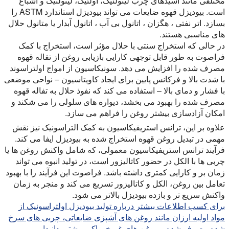
مختلفی مانند اسیدهای چرب لینولئیک، اولئیک، لینولنیک و اشباع
است. بیودیزل قهوه ضایعات می تواند بیودیزل استاندارد ASTM را
بسازد. اتر نفتی ، هگزان ، اتانول بی آب ، اتانول آبدار یا متانول حلال
های مناسبی هستند.
در حالی که استخراج سنتی با حلال مؤثر است، استخراج با کمک
فراصوت به طور قابل توجهی کارایی بازیابی روغن از تفاله قهوه
مصرف شده را افزایش می دهد. سونیکاسیون از امواج اولتراسوند
با شدت بالا و فرکانس پایین برای ایجاد کاویتاسیون – نواحی موضعی
با فشار و دمای بالا – استفاده می کند که نفوذ حلال به تفاله قهوه
مصرف شده را بهبود می بخشد، دیواره های سلولی را می شکند و
امکان آزادسازی بیشتر روغن را فراهم می سازد.
علاوه بر این، ترانس استریفیکاسیون به کمک التراسونیک نیز نقش
مهمی در تبدیل روغن قهوه استخراج شده به بیودیزل ایفا می کند.
فرآیند ترانس استریفیکاسیون معمولی، که شامل واکنش روغن ها یا
چربی ها با الکل در حضور کاتالیزور است، در تولید انبوه می تواند
زمان بر و کارایی کمتری داشته باشد. فراصوت این فرآیند را با بهبود
تعامل بین روغن، الکل و کاتالیزور تسریع می کند و منجر به زمان
واکنش سریع تر و بازده بیودیزل بالاتر می شود.
برای کسب اطلاعات بیشتر درباره تولید بیودیزل اولتراسونیک از
مواد اولیه ارزان مانند روغن های آشپزی ضایعاتی، چربی های سرخ
شده مصرف شده و روغن های غیرخوراکی بیشتر بدانید!