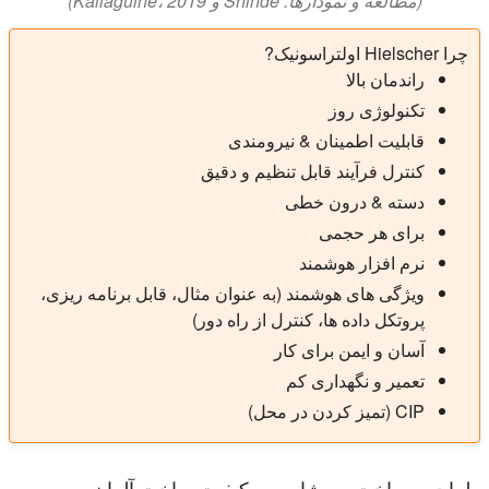
(مطالعه و نمودارها: Shinde و Kaliaguine، 2019)
چرا Hielscher اولتراسونیک?
راندمان بالا
تکنولوژی روز
قابلیت اطمینان & نیرومندی
کنترل فرآیند قابل تنظیم و دقیق
دسته & درون خطی
برای هر حجمی
نرم افزار هوشمند
ویژگی های هوشمند (به عنوان مثال، قابل برنامه ریزی،
پروتکل داده ها، کنترل از راه دور)
آسان و ایمن برای کار
تعمیر و نگهداری کم
CIP (تمیز کردن در محل)
طراحی، ساخت و مشاوره – کیفیت ساخت آلمان