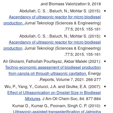
and Biomass Valorization 9, 2018.
Abdullah, C. S. ; Baluch, N.; Mohtar S. (2015):
Ascendancy of ultrasonic reactor for micro biodiesel
production.
Jurnal Teknologi (Sciences & Engineering)
77:5; 2015. 155-161.
Abdullah, C. S. ; Baluch, N.; Mohtar S. (2015):
Ascendancy of ultrasonic reactor for micro biodiesel
production
. Jurnal Teknologi (Sciences & Engineering)
77:5; 2015. 155-161.
Ali Gholami, Fathollah Pourfayaz, Akbar Maleki (2021):
Techno-economic assessment of biodiesel production
from canola oil through ultrasonic cavitation.
Energy
Reports, Volume 7, 2021. 266-277.
Wu, P., Yang, Y., Colucci, J.A. and Grulke, E.A. (2007):
Effect of Ultrasonication on Droplet Size in Biodiesel
Mixtures
. J Am Oil Chem Soc, 84: 877-884.
Kumar D., Kumar G., Poonam, Singh C. P. (2010):
Ultrasonic-assisted transesterification of Jatropha