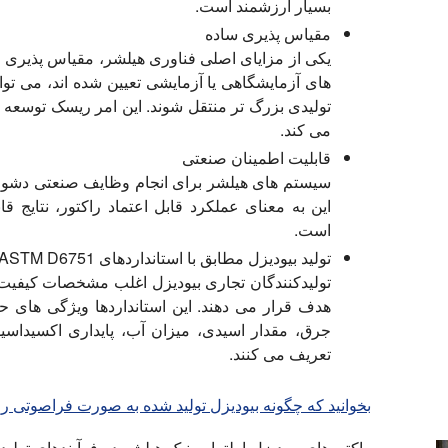
بسیار ارزشمند است.
مقیاس پذیری ساده
یکی از مزایای اصلی فناوری هیلشر، مقیاس پذیری 
های آزمایشگاهی یا آزمایشی تعیین شده اند، می توا
تولیدی بزرگ تر منتقل شوند. این امر ریسک توسعه ر
می کند.
قابلیت اطمینان صنعتی
سیستم های هیلشر برای انجام وظایف صنعتی دشوار ط
این به معنای عملکرد قابل اعتماد راکتور، نتایج ق
است.
تولید بیودیزل مطابق با استانداردهای ASTM D6751 و EN 14214
هدف قرار می دهند. این استانداردها ویژگی های حی
جرق، مقدار اسیدی، میزان آب، پایداری اکسیداسی
تعریف می کنند.
بخوانید که چگونه بیودیزل تولید شده به صورت فراصوتی ر
راکتورهای بیودیزل اولتراسونیک هیلشر در فرآیندهای تولید