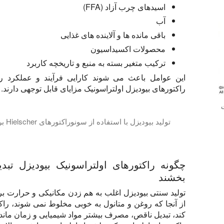
اسیدهای چرب آزاد (FFA)
آب
باقی مانده ها و آلاینده های غذایی
محصولات اکسیداسیون
ترکیب متغیر بسته به منبع و تاریخچه کاربرد
این عوامل باعث می شوند کارایی فرآیند و عملکرد راک
راکتورهای بیودیزل اولتراسونیک مزایای قابل توجهی دارند.
ت
تولید بیودیزل با استفاده از سونوراکتورهای Hielscher برای عملکرد بیشتر، با کیفیت بالاتر & ظرفیت
در این آموزش ویدیویی ما شما را به علم چگونه راکتورهای بیودیزل مافوق صوت به طور قابل توجهی بهبود تولید بیودیزل را معرفی می کنیم. راکتورهای بیودیزل مافوق صوت Hielscher به عنوان یک ابزار قدرتمند برای افزایش فرایند تولید بیودیزل تاسیس، و
بخشند
تولید سنتی بیودیزل اغلب به هم زدن مکانیکی و حرارت ب
از آنجا که روغن و متانول به خوبی مخلوط نمی شوند، ر
کند، تبدیل ناقص، مصرف بیشتر مواد شیمیایی و زمان ماند