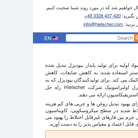
 خواهیم شد که در مورد روند شما صحبت کنیم.
 بگیرید:
+49 3328 437-420
ل بزنید:
info@hielscher.com
EN
ز جذاب ترین مواد اولیه برای تولید پایدار بیودیزل تبدیل شده
 مستریل استر استفاده شده، به کاهش ضایعات، کاهش
 می کند. برای تولیدکنندگان بیودیزل که به
دنبال فناوری پردازش کارآمد هستند، راکتورهای بیودیزل اولتراسونیک شرکت Hielscher راه حل
ستریفیکاسیون ارائه می دهند.
ای بهبود تبدیل روغن ها و چربی های کم هزینه
اختلاط شدید در سطح میکروسکوپی، کاویتاسیون
 جرم بین فازهای غیرقابل اختلاط را بهبود می
، قابل اعتماد و مقیاس پذیر را به دست آورند.