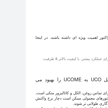
تور اهمیت ویژه ای داشته باشند. در اینجا
 در این آموزش، ما به اصل کار پشت آن کاوش و نشان دادن تنظیمات مافوق صوت مختلف برای هر مقیاس تولید. تولید بیودیزل خود را از نظر کارایی و مقرون به صرفه افزایش دهید و بازده بالاتری از بیودیزل با کیفیت بالا را در یک تبدیل سریع تولید کنید. در عین حال، راکتورهای بیودیزل اولتراسونیک امکان استفاده از
چگونه راکتورهای اولتراسونیک بیودیزل تبدیل UCO به UCOME را بهبود می
رای تماس روغن، الکل و کاتالیزور متکی است.
اکتورهای معمولی ممکن است دچار نرخ واکنش
گاری طولانی تر شوند.