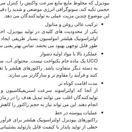
بیودیزل که مخلوط مایع-مایع سرعت واکنش را کنترل می ک
حجمی تکیه کند، سونوگرافی انرژی موضعی و شدید را دقیقا
این موضوع چندین مزیت عملی به تولیدکنندگان می دهد.
ترکیب عالی روغن و متانول
یکی از محدودیت های کلیدی در تولید بیودیزل، ا
اولتراسونیک هیلشر امولسیون بسیار ظریفی ایجاد 
طور قابل توجهی بهبود می بخشد. تماس بهتر یعنی سین
عملکرد بالا با مواد اولیه دشوار
به دسته دیگر متفاوت باشد. راکتورهای هیلشر با ت
کنند و فرآیند را مقاوم تر و سازگارتر می سازند.
مدت اقامت کوتاه تر
از آنجا که اولتراسوند سرعت استریفیکاسیون و
تولیدکنندگان اغلب می توانند تبدیل هدف را در ز
انجام دهند. این می تواند نیاز به حجم راکتور را کاهش
عملیات پیوسته در خط
راکتورهای بیودیزل اولتراسونیک هیلشر برای فرآوری
خطی از تولید پایدار با کیفیت قابل بازتولید پشتیبا