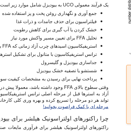
یک فرآیند معمولی UCO به بیودیزل شامل موارد زیر است:
جمع آوری و نگهداری روغن پخت و پز استفاده شده
فیلتراسیون برای حذف جامدات و ذرات غذا
خشک کردن یا آب گیری برای کاهش رطوبت
تحلیل FFA برای تعیین مسیر واکنش مورد نیاز
استریفیکاسیون اسیدهای چرب آزاد زمانی که FFA بالا باشد
ترانس استریفیکاسیون با متانول برای تشکیل استره
جداسازی بیودیزل و گلیسرول
شستشو یا تصفیه خشک بیودیزل
پرداخت نهایی برای رسیدن به مشخصات کیفیت س
وقتی سطوح بالای FFA وجود داشته باشد، م
آزاد به استرها قبل از مرحله اصلی ترانس استریفیکاسی
تواند هر دو مرحله را تسریع کرده و بهره وری کلی کارخانه
مرحله ای با کمک فراصوت بخوانید!
چرا راکتورهای اولتراسونیک هیلشر برای بیودیزل UCOME بسیار مناسب
راکتورهای اولتراسونیک هیلشر برای فرآوری مایعات صنع