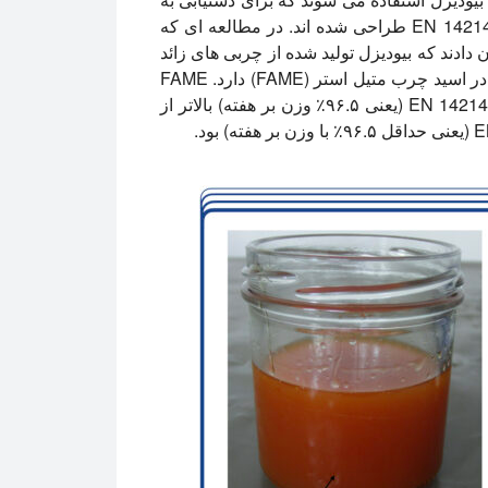
کیفیت سوخت مطابق با استانداردهای ASTM D6751 و EN 14214 طراحی شده اند. در مطالعه ای که
نشان دادند که بیودیزل تولید شده از چربی های زائد
کباب با استفاده از راکتور اولتراسونیک هیلشر بازده بالایی در اسید چرب متیل استر (FAME) دارد. FAME
بالاتر از حداقل آستانه تعیین شده توسط مقررات اروپایی EN 14214 (یعنی ۹۶.۵٪ وزن بر هفته) بالاتر از