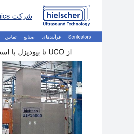
شرکت Hielscher Ultrasonics
Sonicators
فرآیندهای
صنایع
تماس
از UCO تا بیودیزل با استفاده از راکتورهای اولتراسونیک