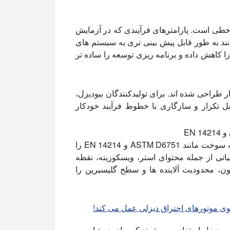
خطی است. پارامترهای فرآیندی که در آزمایش
نند به طور قابل پیش بینی تری به سیستم های
ا کاهش داده و برنامه ریزی توسعه را ساده تر
راحی شده اند. برای تولیدکنندگان بیودیزل،
ابل تکرار و سازگاری با خطوط فرآیند خودکار
تولیدکنندگان تجاری بیودیزل اغلب مشخصات کیفیت سوخت مانند ASTM D6751 و EN 14214 را
اتی از جمله محتوای استر، ویسکوزیته، نقطه
ون، محدودیت آلاینده ها و سطح گلیسیرین را
وی موتورهای احتراق دیزلی عمل می کند!
 بیودیزل استفاده می شوند که برای دستیابی به