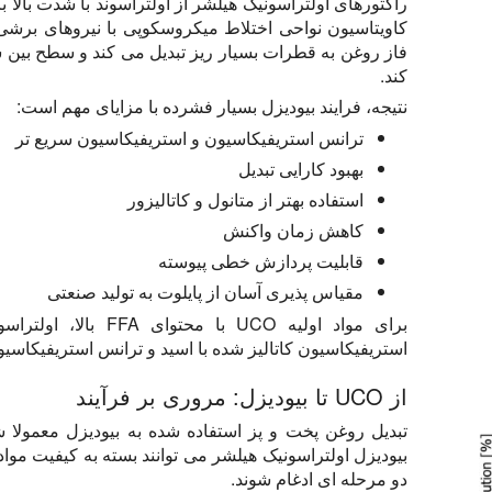
راکتورهای اولتراسونیک هیلشر از اولتراسوند با شدت بالا بر
کاویتاسیون نواحی اختلاط میکروسکوپی با نیروهای برشی بس
فاز روغن به قطرات بسیار ریز تبدیل می کند و سطح بین
کند.
نتیجه، فرایند بیودیزل بسیار فشرده با مزایای مهم است:
ترانس استریفیکاسیون و استریفیکاسیون سریع تر
بهبود کارایی تبدیل
استفاده بهتر از متانول و کاتالیزور
کاهش زمان واکنش
قابلیت پردازش خطی پیوسته
مقیاس پذیری آسان از پایلوت به تولید صنعتی
برای مواد اولیه UCO ب
استریفیکاسیون کاتالیز شده با اسید و ترانس استریفیکاسیون 
از UCO تا بیودیزل: مروری بر فرآیند
تبدیل روغن پخت و پز استفاده شده به بیودیزل معمولا 
بیودیزل اولتراسونیک هیلشر می توانند بسته به کیفیت موا
دو مرحله ای ادغام شوند.