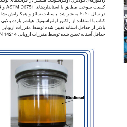
در سال ۲۰۲۰ منتشر شد، باستانت-سائز و همکارانش 
حداقل آستانه تعیین شده توسط مقررات اروپایی EN 14214 (یعنی حداقل ۹۶.۵٪ با وزن بر هفته) بود.