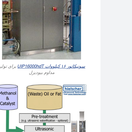
سونیکاتور ۱۶ کیلووات UIP16000hdT
برای تولی
مداوم بیودیزل