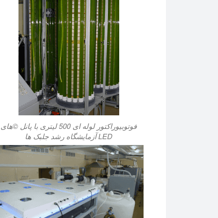
فوتوبیوراکتور لوله ای 500 لیتری با پانل ©های
LED آزمایشگاه رشد جلبک ها