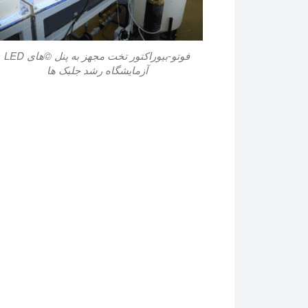
فوتو-بیوراکتور تخت مجهز به پنل ©های LED
آزمایشگاه رشد جلبک ها