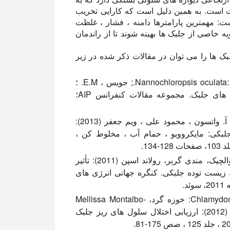
 است. به همین دلیل است که کارایی تخریب
: مهمترین پارامترها دامنه ، فشار ، غلظت
یه خاصی از جلبک ها بهینه شوند تا از راندمان
بک ها را می توان در مقالات ذکر شده در زیر
Dunnaliella salina و Nannochloropsis oculata: King P.M.، Nowotarski K.; جویس ، E.M. ؛
میسون ، T.J. (2012): اختلال اولتراسونیک سلول های جلبک. مجموعه مقالات کنفرانس AIP؛
نانوکلروپسیس اوکولاتا: جاناتان آر مک میلان ، ایان آ. واتسون ، محمود علی ، ویم جعفر (2013):
لبکی: مایکروویو ، حمام آب ، مخلوط کن ،
نانوکلروپسیس سالینا: سباستین شود، الکساندرا کوالچیک، مندی گربر، رولاند اسپن (2011): تأثیر
زیست توده جلبکی. کنگره جهانی انرژی های
Schizochytrium limacinum و Chlamydomonas reinhardtii: خوزه گرد، Mellissa Montalbo-
Lomboy M، Linxing یائو، دیوید گرول، تانگ وانگ (2012): ارزیابی اختلال سلول های ریز جلبک