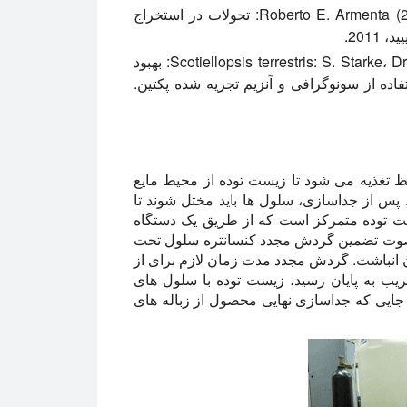
Crypthecodinium cohnii: Paula Mercer و Roberto E. Armenta (2011): تحولات در استخراج
201.
Scotiellopsis terrestris: S. Starke، Dr. N. Hempel، L. Dombrowski، Prof. Dr. O. Pulz: بهبود
ی برای Scotiellopsis terrestris با استفاده از سونوگرافی و آنزیم تجزیه شده پکتین.
 تغذیه می شود تا زیست توده از محیط مایع
س از جداسازی، سلول ها باید مختل شوند تا
یست توده متمرکز است که از طریق یک دستگاه
گردش مافوق صوت تضمین گردش مجدد کنسانتره سلول تحت
ز طریق سلول جریان Hielscher به مخزن انباشت. گردش مجدد مدت زمان لازم برای از
یب به پایان رسید، زیست توده با سلول های
ایی که جداسازی نهایی محصول از زباله های