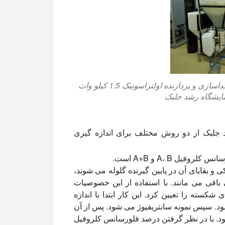
واحد تخریب سلول جلبک با غلظت زیست توده / دستگاه جداسازی و پردازنده اولتراسونیک 1.5 کیلو وات
 جلبک از دو روش مختلف برای اندازه گیری
ل A، B و A+B است.
 بقایای آن در پایین گیرنده گلوله می شوند،
 باقی می مانند. با استفاده از این خصوصیات
سته را تعیین کرد. این کار ابتدا با اندازه
د. سپس نمونه سانتریفیوژ می شود. پس از آن
د. با در نظر گرفتن درصد فلورسانس کلروفیل