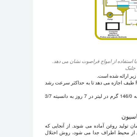
با استفاده از امواج فراصوت نشان می دهد.
 جلبک
 زیر ارائه شده است.
استفاده از پانل های LED ساطع کننده نور در قسمت PAR طیف اجازه می دهد تا به حداکثر سرعت رشد
به عنوان مثال، پس از تلقیح کلرلا ولگاریس با چگالی اولیه 146/0 گرم در لیتر در 7 روز به دانسیته 3/7
اسیون
ن تولید روغن آماده می شوند. از آنجایی که
از محیط اطراف جدا می شود، روش اختلال