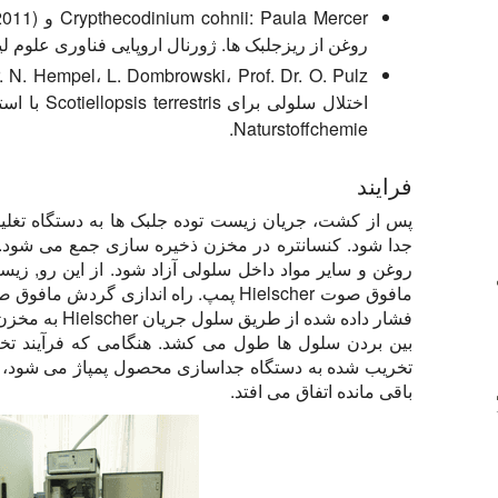
روغن از ریزجلبک ها. ژورنال اروپایی فناوری علوم لیپید، 1
اختلال سلول
Naturstoffchemie.
فرایند
پس از کشت، جریان زیست توده جلبک ها به دستگاه تغلیظ
جدا شود. کنسانتره در مخزن ذخیره سازی جمع می شود. پ
روغن و سایر مواد داخل سلولی آزاد شود. از این رو, ز
مافوق صوت Hielscher پمپ. راه اندازی 
فشار داده شده ا
بین بردن سلول ها طول می کشد. هنگامی که فرآیند تخر
تخریب شده به دستگاه جداسازی محصول پمپاژ می شود، ج
باقی مانده اتفاق می افتد.