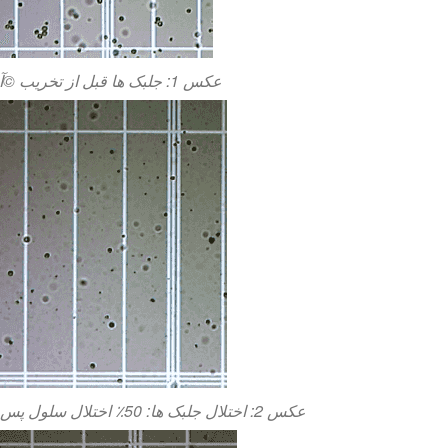
عکس 1: جلبک ها قبل از تخریب ©آزمایشگاه رشد جلبک ها
عکس 2: اختلال جلبک ها: 50٪ اختلال سلول پس از 60 دقیقه. ©آزمایشگاه رشد جلبک