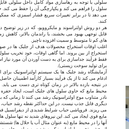
سلولی با توجه به رهاسازی مواد کامل داخل سلولی قاب
سلول را فراهم می کند و یکپارچگی آن را حفظ می کند. 
می دهد تا در برابر تغییرات سریع فشار اسمزی که ممک
کنند.
هر دو روش اولتراسوند و مایکروویو، که در زیر توضیح د
قابل توجهی بهبود می بخشند، با راندمان بالاتر، کاهش ز
های کم تا متوسط و سمیت افزوده ناچیز.
اغلب اوقات استخراج محصولات هدف از جلبک ها در صو
استخراج از بین بروند. اما گاهی اوقات، خود تخریب س
فقط فرآیند جداسازی برای به دست آوردن آن مورد نیاز است
برای تولید سوخت زیستی).
آزمایشگاه رشد جلبک ها یک سیستم اولتراسونیک برای اخ
ادغام می کند تا از یک فرآیند بسیار کارآمد اطمینان حاص
در نتیجه بازده بالاتر در زمان کوتاه تری دست می یابد. 
محیط مایع که حاوی سلول های جلبک است، ایجاد حفره 
نادر متناوب موج اولتراسونیک رشد می کنند تا زمانی که 
دیگری قابل جذب نیست. در این حداکثر نقطه رشد حباب،
می ریزند. فروپاشی حباب شرایط شدیدی از دیفرانسیل فش
مایع قوی ایجاد می کند. این نیروهای شدید نه تنها سلول ها 
آنها را در محیط مایع (به عنوان مثال آب یا حلال ها) شستش
اثربخشی تخریب اولتراسونیک به شدت به دوام و خاصیت ا