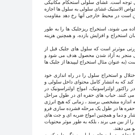
ل توجه است. غشای سلولی استحکام مکانیکی
خواص الاستیک غشای سلولی به سلول ها اجازه
ن است در محیط خارجی آنها رخ دهد مقاومت
اده می شوند، استخراج ریزجلبک ها را به طور
مان استخراج و افزایش بازده، و همچنین هزینه
رتی موثرتر است که سلول های جلبک قبل از
لول منجر به آزاد شدن محصول هدف می شود و
 (به عنوان مثال استخراج لیپیدها از جلبک ها
تلال و استخراج سلول را در راه اندازی خود
ل کند که به انتشار کامل محتوای داخل سلولی و
در راکتور اولتراسونیک، امواج اولتراسونیک در
می کنند. حباب های حفره ای در طول مراحل
به اندازه مشخصی برسند ، زمانی که هیچ انرژی
 حفره ها در طول یک مرحله فشرده سازی فرو
ار و دما و همچنین امواج ضربه ای و جت های
را از بین می برند ، بلکه به طور موثر محتویات
و می دهند.
رتجاعی دیواره های سلولی بستگی دارد که به