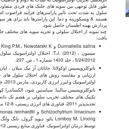
طور قابل توجهی بین سویه های جلبک های فردی متفاوت
سلول به شدت تحت تأثیر پارامترهای فرآیند فراصوت است
هستند & ویسکوزیته و دما. این پارامترها باید برای هر سو
پردازش بهینه اطمینان حاصل شود.
چند نمونه از اختلال سلولی و تجزیه سویه های مختلف جل
یافت:
5/24/2012 ، جلد 1433 شماره 1 ، ص. 237.
ارزیابی و مقایسه روش های اختلال سلول های ج
اولتراسونیک و لیزر انرژی کاربردی، مارس 2013، جلد 103، صفحات 128-134.
تکنیک های مختلف تخریب سلولی بر هضم تک دانه 
تجدیدپذیر 2011، فناوری های انرژی زیستی، 8-12 مه 2011، سوئد.
توسط درمان اولتراسونیک. فناوری منابع زیستی 2012 ، جلد 125 ، صص 175-81.