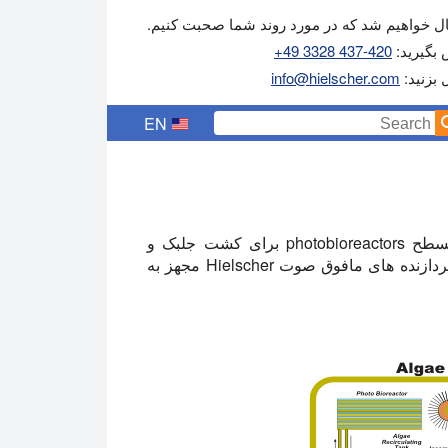
 خواهیم شد که در مورد روند شما صحبت کنیم.
 بگیرید:
+49 3328 437-420
ل بزنید:
info@hielscher.com
EN
آزمایشگاه رشد جلبک توسعه یک سری از لوله ای و مسطح photobioreactors برای کشت جلبک و
همچنین یک فرایند تخریب مافوق صوت سلول بر اساس پردازنده های مافوق صوت Hielscher مجهز به