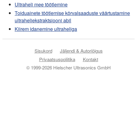
Ultraheli mee töötlemine
Toiduainete töötlemise kõrvalsaaduste väärtustamine
ultraheliekstraktsiooni abil
Kiirem idanemine ultraheliga
Sisukord
Jäljendi & Autoriõigus
Privaatsuspoliitika
Kontakt
© 1999-2026 Hielscher Ultrasonics GmbH