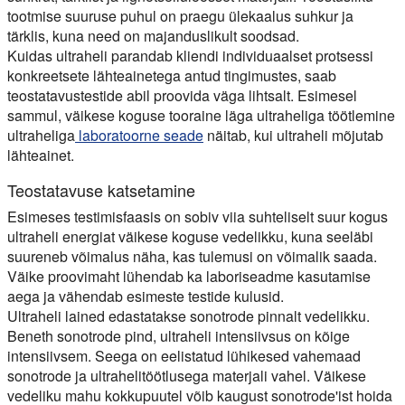
tootmise suuruse puhul on praegu ülekaalus suhkur ja
tärklis, kuna need on majanduslikult soodsad.
Kuidas ultraheli parandab kliendi individuaalset protsessi
konkreetsete lähteainetega antud tingimustes, saab
teostatavustestide abil proovida väga lihtsalt. Esimesel
sammul, väikese koguse tooraine läga ultraheliga töötlemine
ultraheliga
laboratoorne seade
näitab, kui ultraheli mõjutab
lähteainet.
Teostatavuse katsetamine
Esimeses testimisfaasis on sobiv viia suhteliselt suur kogus
ultraheli energiat väikese koguse vedelikku, kuna seeläbi
suureneb võimalus näha, kas tulemusi on võimalik saada.
Väike proovimaht lühendab ka laboriseadme kasutamise
aega ja vähendab esimeste testide kulusid.
Ultraheli lained edastatakse sonotrode pinnalt vedelikku.
Beneth sonotrode pind, ultraheli intensiivsus on kõige
intensiivsem. Seega on eelistatud lühikesed vahemaad
sonotrode ja ultrahelitöötlusega materjali vahel. Väikese
vedeliku mahu kokkupuutel võib kaugust sonotrode'ist hoida