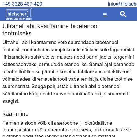
+49 3328 437-420
info@hielsch
Ultraheli abil kääritamine bioetanooli
tootmiseks
Ultraheli abil kääritamine võib suurendada bioetanooli
tootmist, soodustades komplekssete süsivesikute lagunemist
lihtsamateks suhkruteks, muutes need pärmi jaoks kergemini
kättesaadavaks, et muutuda etanooliks. Samal ajal parandab
ultrahelitöötlus ka pärmi rakuseina läbilaskvuse efektiivsust,
võimaldades kiiremat etanooli vabanemist ja üldise tootmise
suurenemist. Seega põhjustab ultraheli abil bioetanooli
kääritamine kõrgemaid konversioonimäärasid ja suuremat
saagist.
käärimine
Fermentatsioon võib olla aeroobne (= oksüdatiivne
fermentatsioon) või anaeroobne protsess, mida kasutatakse
biotehnoloogilistes rakendustes orgaanilise materjali