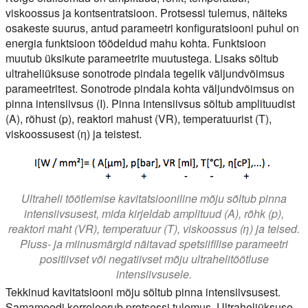
viskoossus ja kontsentratsioon. Protsessi tulemus, näiteks
osakeste suurus, antud parameetri konfiguratsiooni puhul on
energia funktsioon töödeldud mahu kohta. Funktsioon
muutub üksikute parameetrite muutustega. Lisaks sõltub
ultraheliüksuse sonotrode pindala tegelik väljundvõimsus
parameetritest. Sonotrode pindala kohta väljundvõimsus on
pinna intensiivsus (I). Pinna intensiivsus sõltub amplituudist
(A), rõhust (p), reaktori mahust (VR), temperatuurist (T),
viskoossusest (η) ja teistest.
Ultraheli töötlemise kavitatsiooniline mõju sõltub pinna
intensiivsusest, mida kirjeldab amplituud (A), rõhk (p),
reaktori maht (VR), temperatuur (T), viskoossus (η) ja teised.
Pluss- ja miinusmärgid näitavad spetsiifilise parameetri
positiivset või negatiivset mõju ultrahelitöötluse
intensiivsusele.
Tekkinud kavitatsiooni mõju sõltub pinna intensiivsusest.
Samamoodi korreleerub protsessi tulemus. Ultraheliüksuse