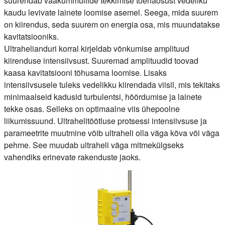
suurendab vaakummullide tekkimise tõenäosust vedeliku
kaudu levivate lainete loomise asemel. Seega, mida suurem
on kiirendus, seda suurem on energia osa, mis muundatakse
kavitatsiooniks.
Ultrahelianduri korral kirjeldab võnkumise amplituud
kiirenduse intensiivsust. Suuremad amplituudid toovad
kaasa kavitatsiooni tõhusama loomise. Lisaks
intensiivsusele tuleks vedelikku kiirendada viisil, mis tekitaks
minimaalseid kadusid turbulentsi, hõõrdumise ja lainete
tekke osas. Selleks on optimaalne viis ühepoolne
liikumissuund. Ultrahelitöötluse protsessi intensiivsuse ja
parameetrite muutmine võib ultraheli olla väga kõva või väga
pehme. See muudab ultraheli väga mitmekülgseks
vahendiks erinevate rakenduste jaoks.