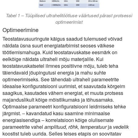
Tabel 1 – Tüüpilised ultrahelitöötluse väärtused pärast protsessi
optimeerimist
Optimeerimine
Teostatavusuuringute käigus saadud tulemused võivad
näidata üsna suurt energiatarbimist seoses väikese
töötlemismahuga. Kuid teostatavuskatse eesmärk on
eelkõige näidata ultraheli mõju materjalile. Kui
teostatavuskatsetel ilmnes positiivne mõju, tuleb teha
täiendavaid jõupingutusi energia ja mahu suhte
optimeerimiseks. See tähendab ultraheli parameetrite
ideaalse konfiguratsiooni uurimist, et saavutada kõrgeim
saagikus, kasutades vähem energiat, et muuta protsess
majanduslikult kõige mõistlikumaks ja tõhusamaks.
Optimaalse parameetri konfiguratsiooni leidmiseks tehke
järgmist. – kavandatud kasu saamine minimaalse
energiasisendiga – korrelatsioon kõige olulisemate
parameetrite vahel
amplituud, rõhk, temperatuur
ja
vedelik
koostist tuleb uurida. Selles teises etapis on soovitatav