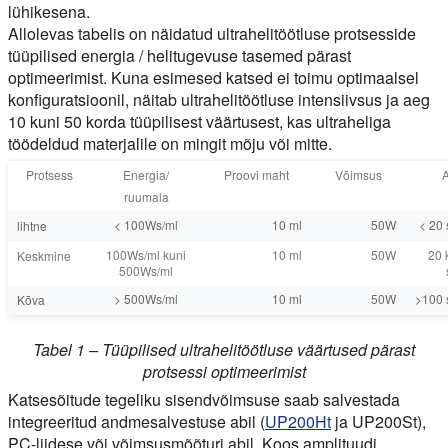
lühikesena.
Allolevas tabelis on näidatud ultrahelitöötluse protsesside
tüüpilised energia / helitugevuse tasemed pärast
optimeerimist. Kuna esimesed katsed ei toimu optimaalsel
konfiguratsioonil, näitab ultrahelitöötluse intensiivsus ja aeg
10 kuni 50 korda tüüpilisest väärtusest, kas ultraheliga
töödeldud materjalile on mingit mõju või mitte.
Protsess
Energia/
Proovi maht
Võimsus
ruumala
< 100Ws/ml
10 ml
50W
< 20 
lihtne
100Ws/ml kuni
10 ml
50W
20 
Keskmine
500Ws/ml
> 500Ws/ml
10 ml
50W
>100 
Kõva
Tabel 1 – Tüüpilised ultrahelitöötluse väärtused pärast
protsessi optimeerimist
Katsesõitude tegeliku sisendvõimsuse saab salvestada
integreeritud andmesalvestuse abil (
UP200Ht
ja UP200St),
PC-liidese või võimsusmõõturi abil. Koos amplituudi