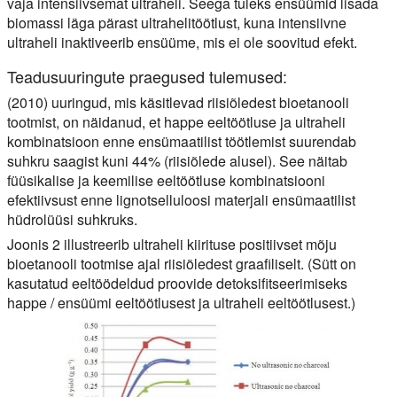
vaja intensiivsemat ultraheli. Seega tuleks ensüümid lisada
biomassi läga pärast ultrahelitöötlust, kuna intensiivne
ultraheli inaktiveerib ensüüme, mis ei ole soovitud efekt.
Teadusuuringute praegused tulemused:
(2010) uuringud, mis käsitlevad riisiõledest bioetanooli
tootmist, on näidanud, et happe eeltöötluse ja ultraheli
kombinatsioon enne ensümaatilist töötlemist suurendab
suhkru saagist kuni 44% (riisiõlede alusel). See näitab
füüsikalise ja keemilise eeltöötluse kombinatsiooni
efektiivsust enne lignotselluloosi materjali ensümaatilist
hüdrolüüsi suhkruks.
Joonis 2 illustreerib ultraheli kiirituse positiivset mõju
bioetanooli tootmise ajal riisiõledest graafiliselt. (Sütt on
kasutatud eeltöödeldud proovide detoksifitseerimiseks
happe / ensüümi eeltöötlusest ja ultraheli eeltöötlusest.)