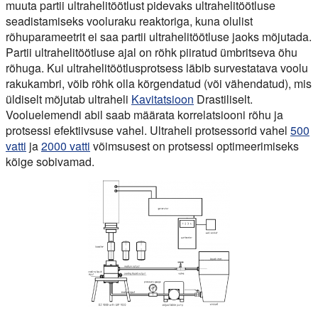
muuta partii ultrahelitöötlust pidevaks ultrahelitöötluse
seadistamiseks vooluraku reaktoriga, kuna olulist
rõhuparameetrit ei saa partii ultrahelitöötluse jaoks mõjutada.
Partii ultrahelitöötluse ajal on rõhk piiratud ümbritseva õhu
rõhuga. Kui ultrahelitöötlusprotsess läbib survestatava voolu
rakukambri, võib rõhk olla kõrgendatud (või vähendatud), mis
üldiselt mõjutab ultraheli
Kavitatsioon
Drastiliselt.
Vooluelemendi abil saab määrata korrelatsiooni rõhu ja
protsessi efektiivsuse vahel. Ultraheli protsessorid vahel
500
vatti
ja
2000 vatti
võimsusest on protsessi optimeerimiseks
kõige sobivamad.