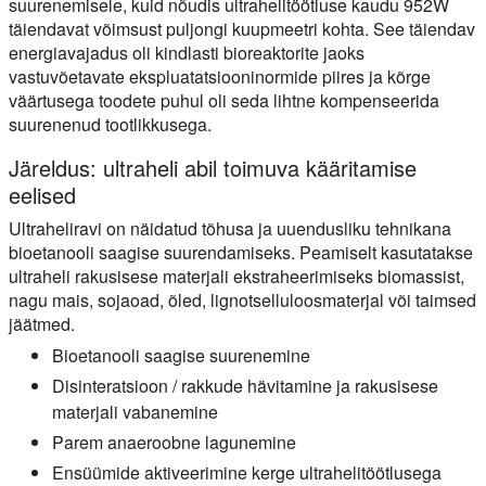
suurenemisele, kuid nõudis ultrahelitöötluse kaudu 952W
täiendavat võimsust puljongi kuupmeetri kohta. See täiendav
energiavajadus oli kindlasti bioreaktorite jaoks
vastuvõetavate ekspluatatsiooninormide piires ja kõrge
väärtusega toodete puhul oli seda lihtne kompenseerida
suurenenud tootlikkusega.
Järeldus: ultraheli abil toimuva kääritamise
eelised
Ultraheliravi on näidatud tõhusa ja uuendusliku tehnikana
bioetanooli saagise suurendamiseks. Peamiselt kasutatakse
ultraheli rakusisese materjali ekstraheerimiseks biomassist,
nagu mais, sojaoad, õled, lignotselluloosmaterjal või taimsed
jäätmed.
Bioetanooli saagise suurenemine
Disinteratsioon / rakkude hävitamine ja rakusisese
materjali vabanemine
Parem anaeroobne lagunemine
Ensüümide aktiveerimine kerge ultrahelitöötlusega