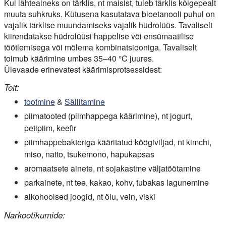
Kui lähteaineks on tärklis, nt maisist, tuleb tärklis kõigepealt
muuta suhkruks. Kütusena kasutatava bioetanooli puhul on
vajalik tärklise muundamiseks vajalik hüdrolüüs. Tavaliselt
kiirendatakse hüdrolüüsi happelise või ensümaatilise
töötlemisega või mõlema kombinatsiooniga. Tavaliselt
toimub käärimine umbes 35–40 °C juures.
Ülevaade erinevatest käärimisprotsessidest:
Toit:
tootmine
&
Säilitamine
piimatooted (piimhappega käärimine), nt jogurt,
petipiim, keefir
piimhappebakteriga kääritatud köögiviljad, nt kimchi,
miso, natto, tsukemono, hapukapsas
aromaatsete ainete, nt sojakastme väljatöötamine
parkainete, nt tee, kakao, kohv, tubakas lagunemine
alkohoolsed joogid, nt õlu, vein, viski
Narkootikumide: