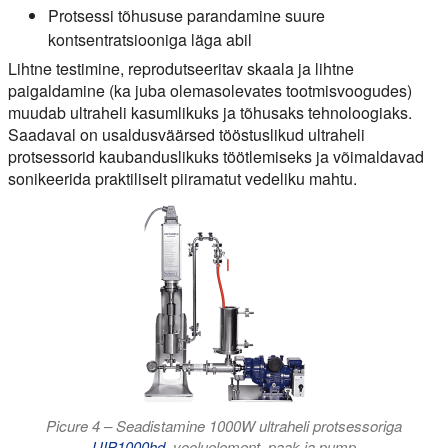
Protsessi tõhususe parandamine suure
kontsentratsiooniga läga abil
Lihtne testimine, reprodutseeritav skaala ja lihtne
paigaldamine (ka juba olemasolevates tootmisvoogudes)
muudab ultraheli kasumlikuks ja tõhusaks tehnoloogiaks.
Saadaval on usaldusväärsed tööstuslikud ultraheli
protsessorid kaubanduslikuks töötlemiseks ja võimaldavad
sonikeerida praktiliselt piiramatut vedeliku mahtu.
Picure 4 – Seadistamine 1000W ultraheli protsessoriga
UIP1000hd
, vooluelement, paak ja pump