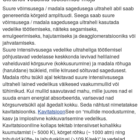
Suure võimsusega / madala sagedusega ultraheli abil saab
genereerida kõrgeid amplituudi. Seega saab suure
võimsusega / madala sagedusega ultraheli kasutada
vedelike töötlemiseks, näiteks segamiseks,
emulgeerimiseks, hajutamiseks ja deagglomeratsiooniks või
jahvatamiseks.
Suure intensiivsusega vedelike ultraheliga töötlemisel
põhjustavad vedelasse keskkonda levivad helilained
vahelduvaid kõrgsurve (kokkusurumine) ja madala rõhuga
(haruldane) tsükleid, mille kiirused sõltuvad sagedusest.
Madala rõhu tsükli ajal tekitavad suure intensiivsusega
ultraheli lained vedelikus väikesed vaakummullid või
tühimikud. Kui mullid saavutavad mahu, mille juures nad ei
suuda enam energiat absorbeerida, varisevad nad
kõrgsurvetsükli ajal ägedalt kokku. Seda nähtust nimetatakse
kavitatsiooniks.
Kavitatsioon
See on “mullide moodustumine,
kasv ja implosiivne kokkuvarisemine vedelikus.
Kavitatsiooniline kollaps tekitab intensiivset kohalikku
kuumutamist (~ 5000 K), kõrget rõhku (~ 1000 atm) ning
tohutuid kütte- ja jahutuskiirusi (>109 K/sek)” ja vedelad