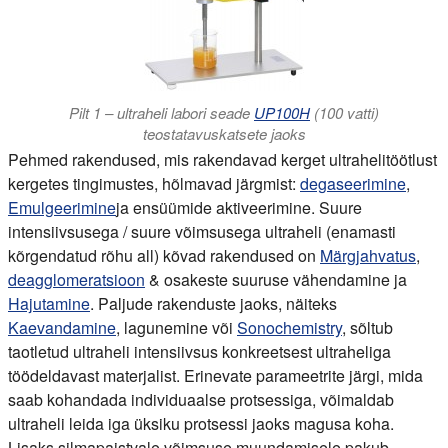
Pilt 1 – ultraheli labori seade
UP100H
(100 vatti)
teostatavuskatsete jaoks
Pehmed rakendused, mis rakendavad kerget ultrahelitöötlust
kergetes tingimustes, hõlmavad järgmist:
degaseerimine
,
Emulgeerimine
ja ensüümide aktiveerimine. Suure
intensiivsusega / suure võimsusega ultraheli (enamasti
kõrgendatud rõhu all) kõvad rakendused on
Märgjahvatus
,
deagglomeratsioon
& osakeste suuruse vähendamine ja
Hajutamine
. Paljude rakenduste jaoks, näiteks
Kaevandamine
, lagunemine või
Sonochemistry
, sõltub
taotletud ultraheli intensiivsus konkreetsest ultraheliga
töödeldavast materjalist. Erinevate parameetrite järgi, mida
saab kohandada individuaalse protsessiga, võimaldab
ultraheli leida iga üksiku protsessi jaoks magusa koha.
Lisaks silmapaistvale võimsuse muundamisele pakub