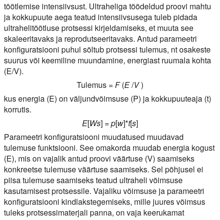
töötlemise intensiivsust. Ultraheliga töödeldud proovi mahtu
ja kokkupuute aega teatud intensiivsusega tuleb pidada
ultrahelitöötluse protsessi kirjeldamiseks, et muuta see
skaleeritavaks ja reprodutseeritavaks. Antud parameetri
konfiguratsiooni puhul sõltub protsessi tulemus, nt osakeste
suurus või keemiline muundamine, energiast ruumala kohta
(E/V).
Tulemus =
F
(
E
/
V
)
kus energia (E) on väljundvõimsuse (P) ja kokkupuuteaja (t)
korrutis.
E
[
Ws
] =
p
[
w
]*
t
[
s
]
Parameetri konfiguratsiooni muudatused muudavad
tulemuse funktsiooni. See omakorda muudab energia kogust
(E), mis on vajalik antud proovi väärtuse (V) saamiseks
konkreetse tulemuse väärtuse saamiseks. Sel põhjusel ei
piisa tulemuse saamiseks teatud ultraheli võimsuse
kasutamisest protsessile. Vajaliku võimsuse ja parameetri
konfiguratsiooni kindlakstegemiseks, mille juures võimsus
tuleks protsessimaterjali panna, on vaja keerukamat