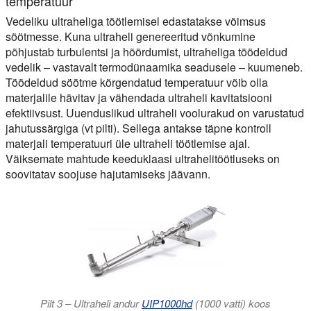
temperatuur
Vedeliku ultraheliga töötlemisel edastatakse võimsus
söötmesse. Kuna ultraheli genereeritud võnkumine
põhjustab turbulentsi ja hõõrdumist, ultraheliga töödeldud
vedelik – vastavalt termodünaamika seadusele – kuumeneb.
Töödeldud söötme kõrgendatud temperatuur võib olla
materjalile hävitav ja vähendada ultraheli kavitatsiooni
efektiivsust. Uuenduslikud ultraheli voolurakud on varustatud
jahutussärgiga (vt pilti). Sellega antakse täpne kontroll
materjali temperatuuri üle ultraheli töötlemise ajal.
Väiksemate mahtude keeduklaasi ultrahelitöötluseks on
soovitatav soojuse hajutamiseks jäävann.
Pilt 3 – Ultraheli andur
UIP1000hd
(1000 vatti) koos