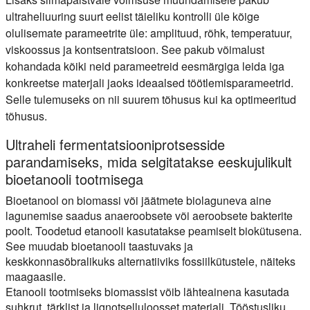
ultraheliuuring suurt eelist täieliku kontrolli üle kõige
olulisemate parameetrite üle: amplituud, rõhk, temperatuur,
viskoossus ja kontsentratsioon. See pakub võimalust
kohandada kõiki neid parameetreid eesmärgiga leida iga
konkreetse materjali jaoks ideaalsed töötlemisparameetrid.
Selle tulemuseks on nii suurem tõhusus kui ka optimeeritud
tõhusus.
Ultraheli fermentatsiooniprotsesside
parandamiseks, mida selgitatakse eeskujulikult
bioetanooli tootmisega
Bioetanool on biomassi või jäätmete biolaguneva aine
lagunemise saadus anaeroobsete või aeroobsete bakterite
poolt. Toodetud etanooli kasutatakse peamiselt biokütusena.
See muudab bioetanooli taastuvaks ja
keskkonnasõbralikuks alternatiiviks fossiilkütustele, näiteks
maagaasile.
Etanooli tootmiseks biomassist võib lähteainena kasutada
suhkrut, tärklist ja lignotselluloosset materjali. Tööstusliku