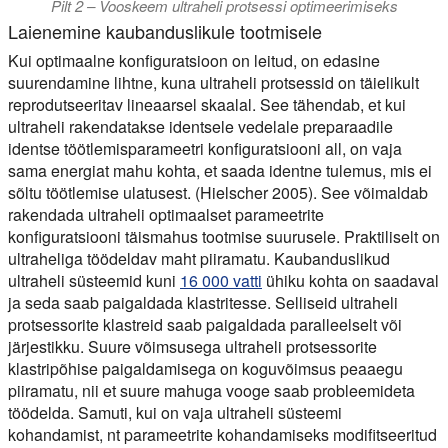
Pilt 2 – Vooskeem ultraheli protsessi optimeerimiseks
Laienemine kaubanduslikule tootmisele
Kui optimaalne konfiguratsioon on leitud, on edasine
suurendamine lihtne, kuna ultraheli protsessid on
täielikult
reprodutseeritav lineaarsel skaalal
. See tähendab, et kui
ultraheli rakendatakse identsele vedelale preparaadile
identse töötlemisparameetri konfiguratsiooni all, on vaja
sama energiat mahu kohta, et saada identne tulemus, mis ei
sõltu töötlemise ulatusest. (Hielscher 2005). See võimaldab
rakendada ultraheli optimaalset parameetrite
konfiguratsiooni täismahus tootmise suurusele. Praktiliselt on
ultraheliga töödeldav maht piiramatu. Kaubanduslikud
ultraheli süsteemid kuni
16 000 vatti
ühiku kohta on saadaval
ja seda saab paigaldada klastritesse. Selliseid ultraheli
protsessorite klastreid saab paigaldada paralleelselt või
järjestikku. Suure võimsusega ultraheli protsessorite
klastripõhise paigaldamisega on koguvõimsus peaaegu
piiramatu, nii et suure mahuga vooge saab probleemideta
töödelda. Samuti, kui on vaja ultraheli süsteemi
kohandamist, nt parameetrite kohandamiseks modifitseeritud