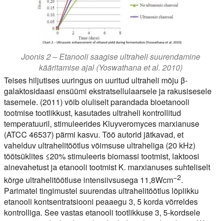
Joonis 2 – Etanooli saagise ultraheli suurendamine
kääritamise ajal (Yoswathana et al. 2010)
Teises hiljutises uuringus on uuritud ultraheli mõju β-
galaktosidaasi ensüümi ekstratsellulaarsele ja rakusisesele
tasemele. (2011) võib oluliselt parandada bioetanooli
tootmise tootlikkust, kasutades ultraheli kontrollitud
temperatuuril, stimuleerides Kluyveromyces marxianuse
(ATCC 46537) pärmi kasvu. Töö autorid jätkavad, et
vahelduv ultrahelitöötlus võimsuse ultraheliga (20 kHz)
töötsüklites ≤20% stimuleeris biomassi tootmist, laktoosi
ainevahetust ja etanooli tootmist K. marxianuses suhteliselt
−
2
kõrge ultrahelitöötluse intensiivsusega 11,8Wcm
.
Parimatel tingimustel suurendas ultrahelitöötlus lõplikku
etanooli kontsentratsiooni peaaegu 3, 5 korda võrreldes
kontrolliga. See vastas etanooli tootlikkuse 3, 5-kordsele