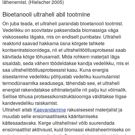
lähenemist. (Hielscher 2005)
Bioetanooli ultraheli abil tootmine
On juba teada, et ultraheli parandab bioetanooli tootmist.
Vedelikku on soovitatav paksendada biomassiga väga
viskoosseks lägaks, mis on endiselt pumbatav. Ultraheli
reaktorid saavad hakkama üsna kõrgete tahkete
kontsentratsioonidega, nii et ultrahelitöötlusprotsessi saab
käivitada kõige tõhusamalt. Mida rohkem materjali läga
sisaldab, seda vähem töödeldakse kandja vedelikku, mis ei
saa ultrahelitöötlusprotsessist kasu. Kuna energia
sisestamine vedelikku põhjustab vedeliku kuumutamist
termodünaamika seadusega, tähendab see, et ultraheli
energiat rakendatakse sihtmaterjalile nii palju kui võimalik.
Sellise tõhusa protsessikonstruktsiooniga välditakse liigse
kandevedeliku raiskamist.
Ultraheli aitab
Kaevandamine
rakusisesest materjalist ja
muudab selle ensümaatiliseks kääritamiseks
kättesaadavaks. Kerge ultraheliravi võib suurendada
ensümaatilist aktiivsust, kuid biomassi ekstraheerimiseks on