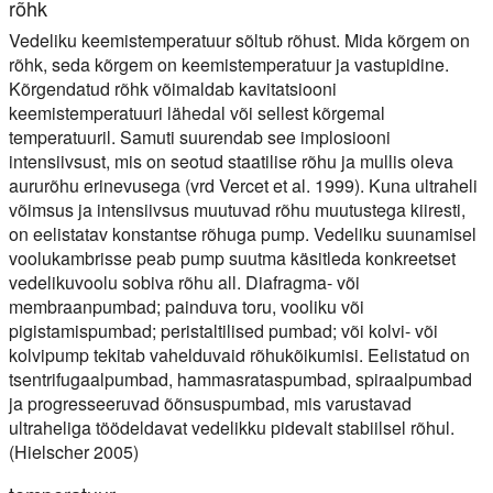
rõhk
Vedeliku keemistemperatuur sõltub rõhust. Mida kõrgem on
rõhk, seda kõrgem on keemistemperatuur ja vastupidine.
Kõrgendatud rõhk võimaldab kavitatsiooni
keemistemperatuuri lähedal või sellest kõrgemal
temperatuuril. Samuti suurendab see implosiooni
intensiivsust, mis on seotud staatilise rõhu ja mullis oleva
aururõhu erinevusega (vrd Vercet et al. 1999). Kuna ultraheli
võimsus ja intensiivsus muutuvad rõhu muutustega kiiresti,
on eelistatav konstantse rõhuga pump. Vedeliku suunamisel
voolukambrisse peab pump suutma käsitleda konkreetset
vedelikuvoolu sobiva rõhu all. Diafragma- või
membraanpumbad; painduva toru, vooliku või
pigistamispumbad; peristaltilised pumbad; või kolvi- või
kolvipump tekitab vahelduvaid rõhukõikumisi. Eelistatud on
tsentrifugaalpumbad, hammasrataspumbad, spiraalpumbad
ja progresseeruvad õõnsuspumbad, mis varustavad
ultraheliga töödeldavat vedelikku pidevalt stabiilsel rõhul.
(Hielscher 2005)