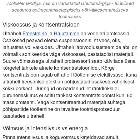
vooluelemendiga, mis on varustatud jahutussärgiga - tüüpilised
seadmed optimeerimisetappideks või väikesemahuliseks
tootmiseks
Viskoossus ja kontsentratsioon
Ultraheli
Freesimine
ja
Hajutamine
on vedelad protsessid.
Osakesed peavad olema suspensioonis, nt vees, õlis,
lahustites või vaikudes. Ultraheli läbivoolusüsteemide abil on
võimalik sonikeerida väga viskoosset, pastataolist materjali.
Suure võimsusega ultraheli protsessorit saab käivitada üsna
kõrgetel tahkete ainete kontsentratsioonidel. Kõrge
kontsentratsioon tagab ultraheli töötlemise efektiivsuse, kuna
ultraheli freesimise efekt on põhjustatud osakestevahelisest
kokkupõrkest. Uuringud on näidanud, et ränidioksiidi
purunemiskiirus ei sõltu tahkest kontsentratsioonist kuni 50
massiprotsenti. Väga kontsentreeritud materjali suhtega
põhipartiide töötlemine on tavaline tootmisprotseduur,
kasutades ultraheli.
Võimsus ja intensiivsus vs energia
Pinna intensiivsus ja koguvõimsus kirjeldavad ainult