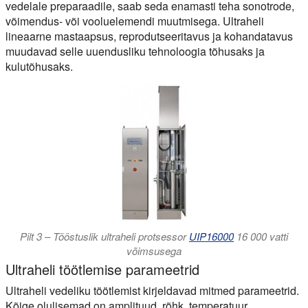
vedelale preparaadile, saab seda enamasti teha sonotrode,
võimendus- või vooluelemendi muutmisega. Ultraheli
lineaarne mastaapsus, reprodutseeritavus ja kohandatavus
muudavad selle uuendusliku tehnoloogia tõhusaks ja
kulutõhusaks.
Pilt 3 – Tööstuslik ultraheli protsessor
UIP16000
16 000 vatti
võimsusega
Ultraheli töötlemise parameetrid
Ultraheli vedeliku töötlemist kirjeldavad mitmed parameetrid.
Kõige olulisemad on amplituud, rõhk, temperatuur,