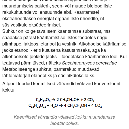
muundamiseks bakteri-, seen- või muude bioloogiliste
rakukultuuride või ensüümide abil. Kääritamisel
ekstraheeritakse energiat orgaaniliste ühendite, nt
süsivesikute oksüdeerimisel.
Suhkur on kõige tavalisem kääritamise substraat, mis
saadakse pärast kääritamist sellistes toodetes nagu
piimhape, laktoos, etanool ja vesinik. Alkohoolse kääritamise
jaoks etanool - eriti kütusena kasutamiseks, aga ka
alkohoolsete jookide jaoks – toodetakse kääritamise teel. Kui
teatavad pärmitüved, näiteks
Saccharomyces cerevisiae
Metaboliseerige suhkrut, pärmirakud muudavad
lähtematerjali etanooliks ja süsinikdioksiidiks.
Allpool toodud keemilised võrrandid võtavad konversiooni
kokku:
Keemilised võrrandid võtavad kokku muundamise
bioetanooliks.