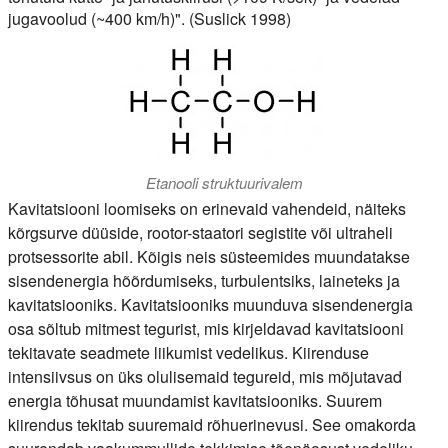
jugavoolud (~400 km/h)". (Suslick 1998)
Etanooli struktuurivalem
Kavitatsiooni loomiseks on erinevaid vahendeid, näiteks
kõrgsurve düüside, rootor-staatori segistite või ultraheli
protsessorite abil. Kõigis neis süsteemides muundatakse
sisendenergia hõõrdumiseks, turbulentsiks, laineteks ja
kavitatsiooniks. Kavitatsiooniks muunduva sisendenergia
osa sõltub mitmest tegurist, mis kirjeldavad kavitatsiooni
tekitavate seadmete liikumist vedelikus. Kiirenduse
intensiivsus on üks olulisemaid tegureid, mis mõjutavad
energia tõhusat muundamist kavitatsiooniks. Suurem
kiirendus tekitab suuremaid rõhuerinevusi. See omakorda