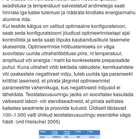
seadistuse ja temperatuuri salvestatud andmetega saab
hinnata iga katse tulemusi ja määrata kindlaks energia/mahu
alumine rida.
Kui testide käigus on valitud optimaalne konfiguratsioon,
saab seda konfiguratsiooni jõudlust optimeerimisetapi ajal
kontrollida ja seda saab lõpuks kaubanduslikule tasemele
skaleerida. Optimeerimise hõlbustamiseks on väga
soovitatav uurida ultrahelitöötluse piire, nt temperatuur,
amplituud või energia / maht ka konkreetsete preparaatide
puhul. Kuna ultraheli võib tekitada rakkudele, kemikaalidele
või osakestele negatiivset mõju, tuleb uurida iga parameetri
kriitilisi tasemeid, et piirata järgmist optimeerimist
parameetrite vahemikuga, kus negatiivseid mõjusid ei
täheldata. Teostatavusuuringu jaoks on soovitatav kasutada
väikeseid labori- või stendiseadmeid, et piirata sellistes
katsetes seadmete ja proovide kulusid. Üldiselt täidavad
100–1,000 vatti ühikud teostatavusuuringu eesmärke väga
hästi. (vrd Hielscher 2005)