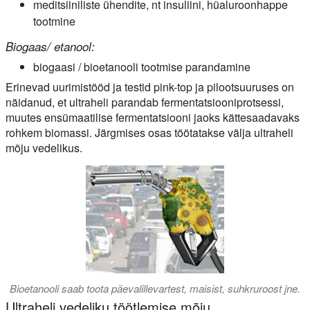
meditsiiniliste ühendite, nt insuliini, hüaluroonhappe
tootmine
Biogaas/ etanool:
biogaasi / bioetanooli tootmise parandamine
Erinevad uurimistööd ja testid pink-top ja pilootsuuruses on
näidanud, et ultraheli parandab fermentatsiooniprotsessi,
muutes ensümaatilise fermentatsiooni jaoks kättesaadavaks
rohkem biomassi. Järgmises osas töötatakse välja ultraheli
mõju vedelikus.
Bioetanooli saab toota päevalillevartest, maisist, suhkruroost jne.
Ultraheli vedeliku töötlemise mõju