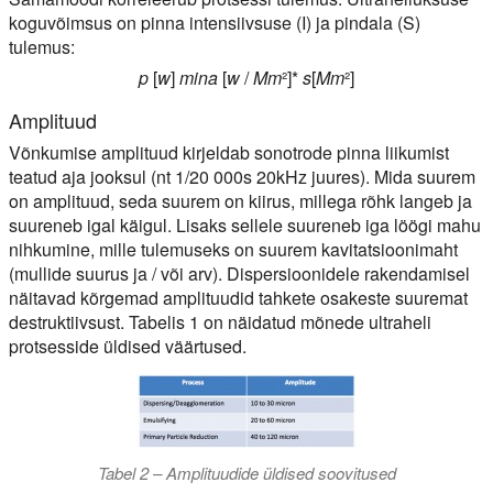
koguvõimsus on pinna intensiivsuse (I) ja pindala (S)
tulemus:
p
[
w
]
mina
[
w
/
Mm
²]*
s
[
Mm
²]
Amplituud
Võnkumise amplituud kirjeldab sonotrode pinna liikumist
teatud aja jooksul (nt 1/20 000s 20kHz juures). Mida suurem
on amplituud, seda suurem on kiirus, millega rõhk langeb ja
suureneb igal käigul. Lisaks sellele suureneb iga löögi mahu
nihkumine, mille tulemuseks on suurem kavitatsioonimaht
(mullide suurus ja / või arv). Dispersioonidele rakendamisel
näitavad kõrgemad amplituudid tahkete osakeste suuremat
destruktiivsust. Tabelis 1 on näidatud mõnede ultraheli
protsesside üldised väärtused.
Tabel 2 – Amplituudide üldised soovitused