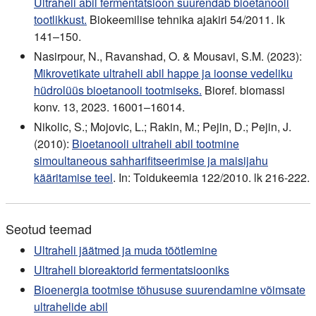
Ultraheli abil fermentatsioon suurendab bioetanooli
tootlikkust.
Biokeemilise tehnika ajakiri 54/2011. lk
141–150.
Nasirpour, N., Ravanshad, O. & Mousavi, S.M. (2023):
Mikrovetikate ultraheli abil happe ja ioonse vedeliku
hüdrolüüs bioetanooli tootmiseks.
Bioref. biomassi
konv. 13, 2023. 16001–16014.
Nikolic, S.; Mojovic, L.; Rakin, M.; Pejin, D.; Pejin, J.
(2010):
Bioetanooli ultraheli abil tootmine
simoultaneous sahharifitseerimise ja maisijahu
kääritamise teel
. In: Toidukeemia 122/2010. lk 216-222.
Seotud teemad
Ultraheli jäätmed ja muda töötlemine
Ultraheli bioreaktorid fermentatsiooniks
Bioenergia tootmise tõhususe suurendamine võimsate
ultrahelide abil