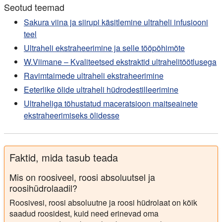
Seotud teemad
Sakura viina ja siirupi käsitlemine ultraheli infusiooni
teel
Ultraheli ekstraheerimine ja selle tööpõhimõte
W.Viimane – Kvaliteetsed ekstraktid ultrahelitöötlusega
Ravimtaimede ultraheli ekstraheerimine
Eeterlike õlide ultraheli hüdrodestilleerimine
Ultraheliga tõhustatud maceratsioon maitseainete
ekstraheerimiseks õlidesse
Faktid, mida tasub teada
Mis on roosiveel, roosi absoluutsel ja
roosihüdrolaadil?
Roosivesi, roosi absoluutne ja roosi hüdrolaat on kõik
saadud roosidest, kuid need erinevad oma