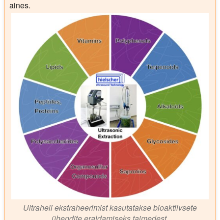
aines.
Ultraheli ekstraheerimist kasutatakse bioaktiivsete
ühendite eraldamiseks taimedest.