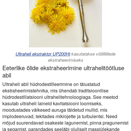
Ultraheli ekstraktor UP200Ht
kasutatakse võililllillede
ekstraheerimiseks
Eeterlike õlide ekstraheerimine ultrahelitöötluse
abil
Ultraheli abil hüdrodestilleerimine on täiustatud
ekstraheerimistehnika, mis ühendab traditsioonilise
hüdrodestillatsiooni ultrahelitehnoloogiaga. See meetod
kasutab ultraheli laineid kavitatsiooni loomiseks,
moodustades väikesed auruga täidetud mullid, mis
implodeeruvad, tekitades mikrojette ja turbulentsi. Need
mõjud suurendavad osakeste lagunemist, pinna pragunemist
ja segamist, parandades seeläbi oluliselt massiülekande