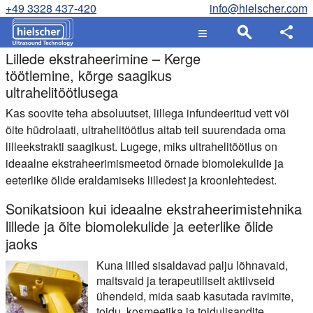
+49 3328 437-420
info@hielscher.com
Lillede ekstraheerimine – Kerge
töötlemine, kõrge saagikus
ultrahelitöötlusega
Kas soovite teha absoluutset, lillega infundeeritud vett või
õite hüdrolaati, ultrahelitöötlus aitab teil suurendada oma
lilleekstrakti saagikust. Lugege, miks ultrahelitöötlus on
ideaalne ekstraheerimismeetod õrnade biomolekulide ja
eeterlike õlide eraldamiseks lilledest ja kroonlehtedest.
Sonikatsioon kui ideaalne ekstraheerimistehnika
lillede ja õite biomolekulide ja eeterlike õlide
jaoks
Kuna lilled sisaldavad palju lõhnavaid,
maitsvaid ja terapeutiliselt aktiivseid
ühendeid, mida saab kasutada ravimite,
toidu, kosmeetika ja toidulisandite