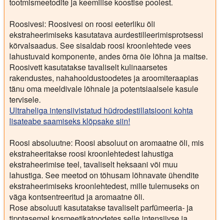
tootmismeetodite ja keemilise koostise poolest.
Roosivesi:
Roosivesi on roosi eeterliku õli
ekstraheerimiseks kasutatava aurdestilleerimisprotsessi
kõrvalsaadus. See sisaldab roosi kroonlehtede vees
lahustuvaid komponente, andes õrna õie lõhna ja maitse.
Roosivett kasutatakse tavaliselt kulinaarsetes
rakendustes, nahahooldustoodetes ja aroomiteraapias
tänu oma meeldivale lõhnale ja potentsiaalsele kasule
tervisele.
Ultraheliga intensiivistatud hüdrodestillatsiooni kohta
lisateabe saamiseks klõpsake siin!
Roosi absoluutne:
Roosi absoluut on aromaatne õli, mis
ekstraheeritakse roosi kroonlehtedest lahustiga
ekstraheerimise teel, tavaliselt heksaani või muu
lahustiga. See meetod on tõhusam lõhnavate ühendite
ekstraheerimiseks kroonlehtedest, mille tulemuseks on
väga kontsentreeritud ja aromaatne õli.
Rose absoluuti kasutatakse tavaliselt parfümeeria- ja
tipptasemel kosmeetikatoodetes selle intensiivse ja