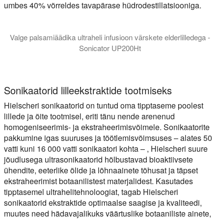
umbes 40% võrreldes tavapärase hüdrodestillatsiooniga.
Valge palsamiäädika ultraheli infusioon värskete elderlilledega -
Sonicator UP200Ht
Avastage, kuidas luua erakordseid maitseelamusi ultrahelilise 
Sonikaatorid lilleekstraktide tootmiseks
Hielscheri sonikaatorid on tuntud oma tipptaseme poolest
lillede ja õite tootmisel, eriti tänu nende arenenud
homogeniseerimis- ja ekstraheerimisvõimele. Sonikaatorite
pakkumine igas suuruses ja töötlemisvõimsuses – alates 50
vatti kuni 16 000 vatti sonikaatori kohta – , Hielscheri suure
jõudlusega ultrasonikaatorid hõlbustavad bioaktiivsete
ühendite, eeterlike õlide ja lõhnaainete tõhusat ja täpset
ekstraheerimist botaanilistest materjalidest. Kasutades
tipptasemel ultrahelitehnoloogiat, tagab Hielscheri
sonikaatorid ekstraktide optimaalse saagise ja kvaliteedi,
muutes need hädavajalikuks väärtuslike botaaniliste ainete,