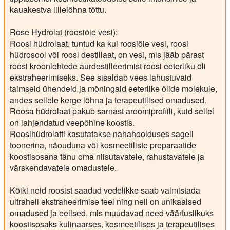
kauakestva lillelõhna tõttu.
Rose Hydrolat (roosiõie vesi):
Roosi hüdrolaat, tuntud ka kui roosiõie vesi, roosi
hüdrosool või roosi destillaat, on vesi, mis jääb pärast
roosi kroonlehtede aurdestilleerimist roosi eeterliku õli
ekstraheerimiseks. See sisaldab vees lahustuvaid
taimseid ühendeid ja mõningaid eeterlike õlide molekule,
andes sellele kerge lõhna ja terapeutilised omadused.
Roosa hüdrolaat pakub sarnast aroomiprofiili, kuid sellel
on lahjendatud veepõhine koostis.
Roosihüdrolatti kasutatakse nahahoolduses sageli
toonerina, näouduna või kosmeetiliste preparaatide
koostisosana tänu oma niisutavatele, rahustavatele ja
värskendavatele omadustele.
Kõiki neid roosist saadud vedelikke saab valmistada
ultraheli ekstraheerimise teel ning neil on unikaalsed
omadused ja eelised, mis muudavad need väärtuslikuks
koostisosaks kulinaarses, kosmeetilises ja terapeutilises