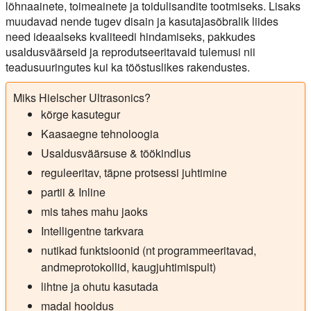
lõhnaainete, toimeainete ja toidulisandite tootmiseks. Lisaks
muudavad nende tugev disain ja kasutajasõbralik liides
need ideaalseks kvaliteedi hindamiseks, pakkudes
usaldusväärseid ja reprodutseeritavaid tulemusi nii
teadusuuringutes kui ka tööstuslikes rakendustes.
Miks Hielscher Ultrasonics?
kõrge kasutegur
Kaasaegne tehnoloogia
Usaldusväärsuse & töökindlus
reguleeritav, täpne protsessi juhtimine
partii & Inline
mis tahes mahu jaoks
Intelligentne tarkvara
nutikad funktsioonid (nt programmeeritavad,
andmeprotokollid, kaugjuhtimispult)
lihtne ja ohutu kasutada
madal hooldus