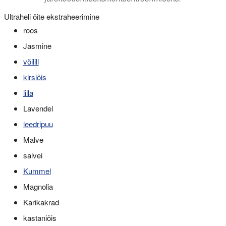
Ultraheli õite ekstraheerimine
roos
Jasmine
võilill
kirsiõis
lilla
Lavendel
leedripuu
Malve
salvei
Kummel
Magnolia
Karikakrad
kastaniõis