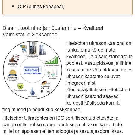
CIP (puhas kohapeal)
Disain, tootmine ja nõustamine – Kvaliteet
Valmistatud Saksamaal
Hielscheri ultrasonikaatorid on
tuntud oma kõrgeimate
kvaliteedi- ja disainistandardite
poolest. Vastupidavus ja lihtne
kasutamine võimaldavad meie
ultrasonikaatorite sujuvat
integreerimist
tööstusrajatistesse. Hielscheri
ultrasonikaatorid saavad
kergesti käsitseda karmid
tingimused ja nõudlikud keskkonnad.
Hielscher Ultrasonics on ISO sertifitseeritud ettevõte ja
paneb erilist rõhku suure jõudlusega ultrasonikaatoritele,
millel on tipptasemel tehnoloogia ja kasutajasõbralikkus.