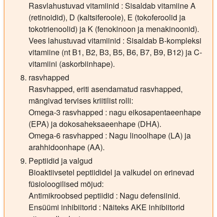
Rasvlahustuvad vitamiinid : Sisaldab vitamiine A
(retinoidid), D (kaltsiferoole), E (tokoferoolid ja
tokotrienoolid) ja K (fenokinoon ja menakinoonid).
Vees lahustuvad vitamiinid : Sisaldab B-kompleksi
vitamiine (nt B1, B2, B3, B5, B6, B7, B9, B12) ja C-
vitamiini (askorbiinhape).
rasvhapped
Rasvhapped, eriti asendamatud rasvhapped,
mängivad tervises kriitilist rolli:
Omega-3 rasvhapped : nagu eikosapentaeenhape
(EPA) ja dokosaheksaeenhape (DHA).
Omega-6 rasvhapped : Nagu linoolhape (LA) ja
arahhidoonhape (AA).
Peptiidid ja valgud
Bioaktiivsetel peptiididel ja valkudel on erinevad
füsioloogilised mõjud:
Antimikroobsed peptiidid : Nagu defensiinid.
Ensüümi inhibiitorid : Näiteks AKE inhibiitorid