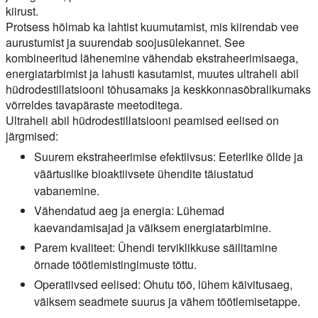
kiirust.
Protsess hõlmab ka lahtist kuumutamist, mis kiirendab vee
aurustumist ja suurendab soojusülekannet. See
kombineeritud lähenemine vähendab ekstraheerimisaega,
energiatarbimist ja lahusti kasutamist, muutes ultraheli abil
hüdrodestillatsiooni tõhusamaks ja keskkonnasõbralikumaks
võrreldes tavapäraste meetoditega.
Ultraheli abil hüdrodestillatsiooni peamised eelised on
järgmised:
Suurem ekstraheerimise efektiivsus:
Eeterlike õlide ja
väärtuslike bioaktiivsete ühendite täiustatud
vabanemine.
Vähendatud aeg ja energia:
Lühemad
kaevandamisajad ja väiksem energiatarbimine.
Parem kvaliteet:
Ühendi terviklikkuse säilitamine
õrnade töötlemistingimuste tõttu.
Operatiivsed eelised:
Ohutu töö, lühem käivitusaeg,
väiksem seadmete suurus ja vähem töötlemisetappe.