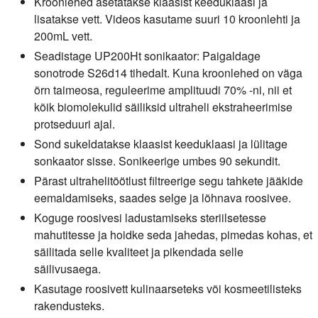
Kroonlehed asetatakse klaasist keeduklaasi ja
lisatakse vett. Videos kasutame suuri 10 kroonlehti ja
200mL vett.
Seadistage UP200Ht sonikaator: Paigaldage
sonotrode S26d14 tihedalt. Kuna kroonlehed on väga
õrn taimeosa, reguleerime amplituudi 70% -ni, nii et
kõik biomolekulid säiliksid ultraheli ekstraheerimise
protseduuri ajal.
Sond sukeldatakse klaasist keeduklaasi ja lülitage
sonkaator sisse. Sonikeerige umbes 90 sekundit.
Pärast ultrahelitöötlust filtreerige segu tahkete jääkide
eemaldamiseks, saades selge ja lõhnava roosivee.
Koguge roosivesi ladustamiseks steriilsetesse
mahutitesse ja hoidke seda jahedas, pimedas kohas, et
säilitada selle kvaliteet ja pikendada selle
säilivusaega.
Kasutage roosivett kulinaarseteks või kosmeetilisteks
rakendusteks.