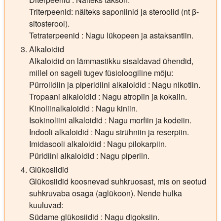
Triterpeenid: näiteks saponiinid ja steroolid (nt β-
sitosterool).
Tetraterpeenid : Nagu lükopeen ja astaksantiin.
Alkaloidid
Alkaloidid on lämmastikku sisaldavad ühendid,
millel on sageli tugev füsioloogiline mõju:
Pürrolidiin ja piperidiini alkaloidid : Nagu nikotiin.
Tropaani alkaloidid : Nagu atropiin ja kokaiin.
Kinoliinalkaloidid : Nagu kiniin.
Isokinoliini alkaloidid : Nagu morfiin ja kodeiin.
Indooli alkaloidid : Nagu strühniin ja reserpiin.
Imidasooli alkaloidid : Nagu pilokarpiin.
Püridiini alkaloidid : Nagu piperiin.
Glükosiidid
Glükosiidid koosnevad suhkruosast, mis on seotud
suhkruvaba osaga (aglükoon). Nende hulka
kuuluvad:
Südame glükosiidid : Nagu digoksiin.