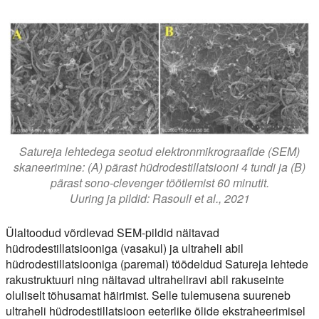
Satureja lehtedega seotud elektronmikrograafide (SEM)
skaneerimine: (A) pärast hüdrodestillatsiooni 4 tundi ja (B)
pärast sono-clevenger töötlemist 60 minutit.
Uuring ja pildid: Rasouli et al., 2021
Ülaltoodud võrdlevad SEM-pildid näitavad
hüdrodestillatsiooniga (vasakul) ja ultraheli abil
hüdrodestillatsiooniga (paremal) töödeldud Satureja lehtede
rakustruktuuri ning näitavad ultraheliravi abil rakuseinte
oluliselt tõhusamat häirimist. Selle tulemusena suureneb
ultraheli hüdrodestillatsioon eeterlike õlide ekstraheerimisel