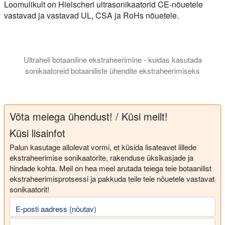
Loomulikult on Hielscheri ultrasonikaatorid CE-nõuetele
vastavad ja vastavad UL, CSA ja RoHs nõuetele.
Ultraheli botaaniline ekstraheerimine - kuidas kasutada
sonikaatoreid botaaniliste ühendite ekstraheerimiseks
Selles esitluses tutvustame teile botaaniliste ekstraktide valmi
Võta meiega ühendust! / Küsi meilt!
Küsi lisainfot
Palun kasutage allolevat vormi, et küsida lisateavet lillede
ekstraheerimise sonikaatorite, rakenduse üksikasjade ja
hindade kohta. Meil on hea meel arutada teiega teie botaanilist
ekstraheerimisprotsessi ja pakkuda teile teie nõuetele vastavat
sonikaatorit!
E-posti aadress (nõutav)