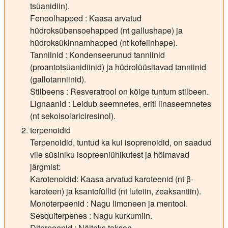
tsüanidiin).
Fenoolhapped : Kaasa arvatud
hüdroksübensoehapped (nt gallushape) ja
hüdroksükinnamhapped (nt kofeiinhape).
Tanniinid : Kondenseerunud tanniinid
(proantotsüanidiinid) ja hüdrolüüsitavad tanniinid
(gallotanniinid).
Stilbeens : Resveratrool on kõige tuntum stilbeen.
Lignaanid : Leidub seemnetes, eriti linaseemnetes
(nt sekoisolariciresinol).
terpenoidid
Terpenoidid, tuntud ka kui isoprenoidid, on saadud
viie süsiniku isopreeniühikutest ja hõlmavad
järgmist:
Karotenoidid: Kaasa arvatud karoteenid (nt β-
karoteen) ja ksantofüllid (nt luteiin, zeaksantiin).
Monoterpeenid : Nagu limoneen ja mentool.
Sesquiterpenes : Nagu kurkumiin.
Diterpeenid : Näiteks takson.