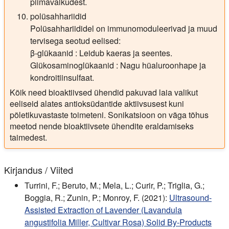
piimavalkudest.
polüsahhariidid
Polüsahhariididel on immunomoduleerivad ja muud
tervisega seotud eelised:
β-glükaanid : Leidub kaeras ja seentes.
Glükosaminoglükaanid : Nagu hüaluroonhape ja
kondroitiinsulfaat.
Kõik need bioaktiivsed ühendid pakuvad laia valikut
eeliseid alates antioksüdantide aktiivsusest kuni
põletikuvastaste toimeteni. Sonikatsioon on väga tõhus
meetod nende bioaktiivsete ühendite eraldamiseks
taimedest.
Kirjandus / Viited
Turrini, F.; Beruto, M.; Mela, L.; Curir, P.; Triglia, G.;
Boggia, R.; Zunin, P.; Monroy, F. (2021):
Ultrasound-
Assisted Extraction of Lavender (Lavandula
angustifolia Miller, Cultivar Rosa) Solid By-Products