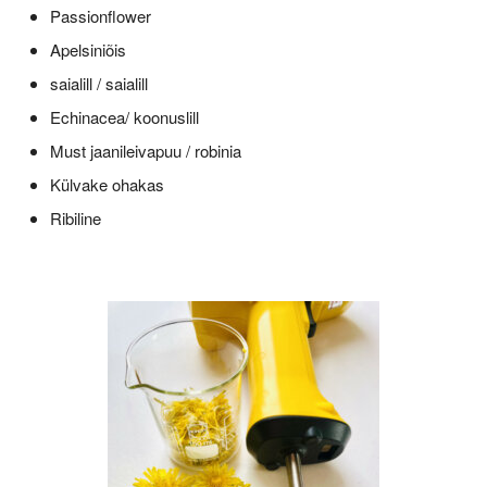
Passionflower
Apelsiniõis
saialill / saialill
Echinacea/ koonuslill
Must jaanileivapuu / robinia
Külvake ohakas
Ribiline