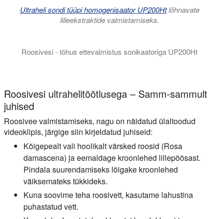
Ultraheli sondi tüüpi homogenisaator UP200Ht
lõhnavate
lilleekstraktide valmistamiseks.
Roosivesi - tõhus ettevalmistus sonikaatoriga UP200Ht
Selles lühikeses videos demonstreerime roosivee valmistamist 
Roosivesi ultrahelitöötlusega – Samm-sammult
juhised
Roosivee valmistamiseks, nagu on näidatud ülaltoodud
videoklipis, järgige siin kirjeldatud juhiseid:
Kõigepealt vali hoolikalt värsked roosid (Rosa
damascena) ja eemaldage kroonlehed lillepõõsast.
Pindala suurendamiseks lõigake kroonlehed
väiksemateks tükkideks.
Kuna soovime teha roosivett, kasutame lahustina
puhastatud vett.