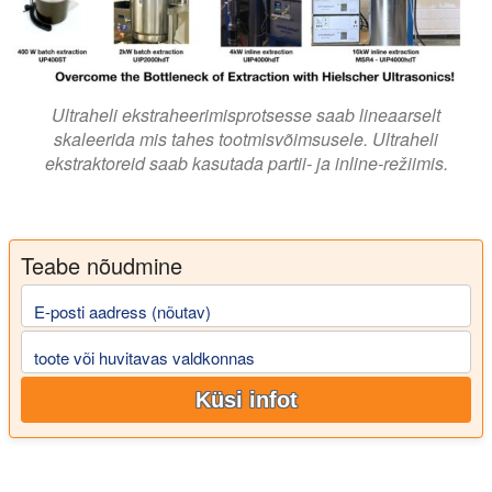
Ultraheli ekstraheerimisprotsesse saab lineaarselt
skaleerida mis tahes tootmisvõimsusele. Ultraheli
ekstraktoreid saab kasutada partii- ja inline-režiimis.
Teabe nõudmine
E-posti aadress (nõutav)
toote või huvitavas valdkonnas
Küsi infot