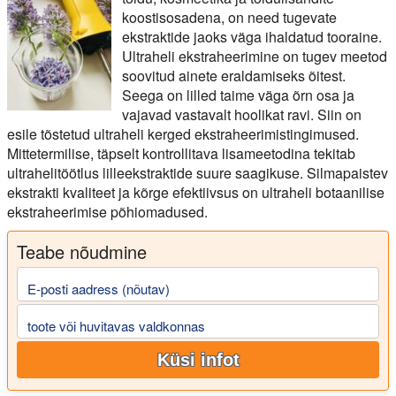
koostisosadena, on need tugevate
ekstraktide jaoks väga ihaldatud tooraine.
Ultraheli ekstraheerimine on tugev meetod
soovitud ainete eraldamiseks õitest.
Seega on lilled taime väga õrn osa ja
vajavad vastavalt hoolikat ravi. Siin on
esile tõstetud ultraheli kerged ekstraheerimistingimused.
Mittetermilise, täpselt kontrollitava lisameetodina tekitab
ultrahelitöötlus lilleekstraktide suure saagikuse. Silmapaistev
ekstrakti kvaliteet ja kõrge efektiivsus on ultraheli botaanilise
ekstraheerimise põhiomadused.
Teabe nõudmine
E-posti aadress (nõutav)
toote või huvitavas valdkonnas
Küsi infot