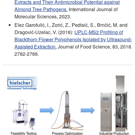
Extracts and Their Antimicrobial Potential against
Almond Tree Pathogens.
International Journal of
Molecular Sciences, 2023.
Elez Garofulić, I., Zorić, Z., Pedisić, S., Brnčić, M. and
Dragović-Uzelac, V. (2018):
UPLC-MS2 Profiling of
Blackthorn Flower Polyphenols Isolated by Ultrasound-
Assisted Extraction.
Journal of Food Science, 83, 2018.
2782-2789.