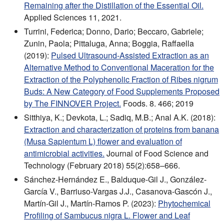
Remaining after the Distillation of the Essential Oil.
Applied Sciences 11, 2021.
Turrini, Federica; Donno, Dario; Beccaro, Gabriele;
Zunin, Paola; Pittaluga, Anna; Boggia, Raffaella
(2019):
Pulsed Ultrasound-Assisted Extraction as an
Alternative Method to Conventional Maceration for the
Extraction of the Polyphenolic Fraction of Ribes nigrum
Buds: A New Category of Food Supplements Proposed
by The FINNOVER Project.
Foods. 8. 466; 2019
Sitthiya, K.; Devkota, L.; Sadiq, M.B.; Anal A.K. (2018):
Extraction and characterization of proteins from banana
(Musa Sapientum L) flower and evaluation of
antimicrobial activities.
Journal of Food Science and
Technology (February 2018) 55(2):658–666.
Sánchez-Hernández E., Balduque-Gil J., González-
García V., Barriuso-Vargas J.J., Casanova-Gascón J.,
Martín-Gil J., Martín-Ramos P. (2023):
Phytochemical
Profiling of Sambucus nigra L. Flower and Leaf