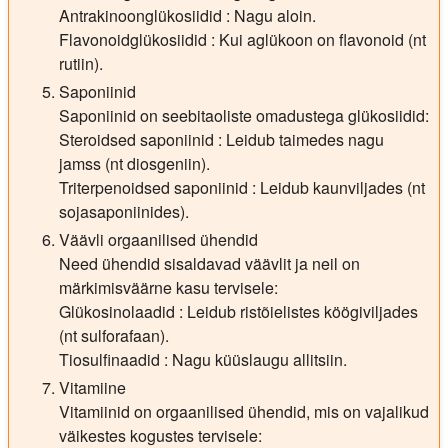
Antrakinoonglükosiidid : Nagu aloin.
Flavonoidglükosiidid : Kui aglükoon on flavonoid (nt
rutiin).
Saponiinid
Saponiinid on seebitaoliste omadustega glükosiidid:
Steroidsed saponiinid : Leidub taimedes nagu
jamss (nt diosgeniin).
Triterpenoidsed saponiinid : Leidub kaunviljades (nt
sojasaponiinides).
Väävli orgaanilised ühendid
Need ühendid sisaldavad väävlit ja neil on
märkimisväärne kasu tervisele:
Glükosinolaadid : Leidub ristõielistes köögiviljades
(nt sulforafaan).
Tiosulfinaadid : Nagu küüslaugu allitsiin.
Vitamiine
Vitamiinid on orgaanilised ühendid, mis on vajalikud
väikestes kogustes tervisele: