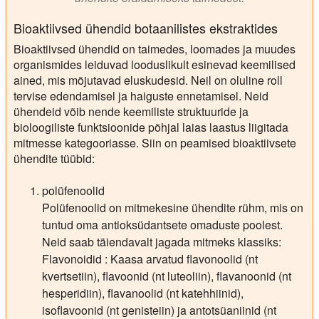
Bioaktiivsed ühendid botaanilistes ekstraktides
Bioaktiivsed ühendid on taimedes, loomades ja muudes
organismides leiduvad looduslikult esinevad keemilised
ained, mis mõjutavad eluskudesid. Neil on oluline roll
tervise edendamisel ja haiguste ennetamisel. Neid
ühendeid võib nende keemiliste struktuuride ja
bioloogiliste funktsioonide põhjal laias laastus liigitada
mitmesse kategooriasse. Siin on peamised bioaktiivsete
ühendite tüübid:
polüfenoolid
Polüfenoolid on mitmekesine ühendite rühm, mis on
tuntud oma antioksüdantsete omaduste poolest.
Neid saab täiendavalt jagada mitmeks klassiks:
Flavonoidid : Kaasa arvatud flavonoolid (nt
kvertsetiin), flavoonid (nt luteoliin), flavanoonid (nt
hesperidiin), flavanoolid (nt katehhiinid),
isoflavoonid (nt genisteiin) ja antotsüaniinid (nt