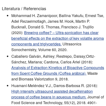
Literatura / Referencias
Mohammad H. Zamanipoor, Bailina Yakufu, Ernest Tse,
Adel Rezaeimotlagh, James M. Hook, Martin P.
Bucknall, Donald S. Thomas, Francisco J. Trujillo
(2020):
Brewing coffee? – Ultra-sonication has clear
beneficial effects on the extraction of key volatile aroma
components and triglycerides.
Ultrasonics
Sonochemistry, Volume 60, 2020.
Caballero Galván, Ashley; Restrepo, Daissy;Ortiz-
Sánchez, Mariana; Cardona, Carlos Ariel (2018):
Analysis of Extraction Kinetics of Bioactive Compounds
from Spent Coffee Grounds (Coffea arábica).
Waste
and Biomass Valorization 9, 2018.
Huamaní-Meléndez V.J., Darros-Barbosa R. (2018):
High intensity ultrasound assisted decaffeination
process of coffee beans in aqueous medium.
Journal of
Food Science and Technology, 55(12), 2018. 4901-