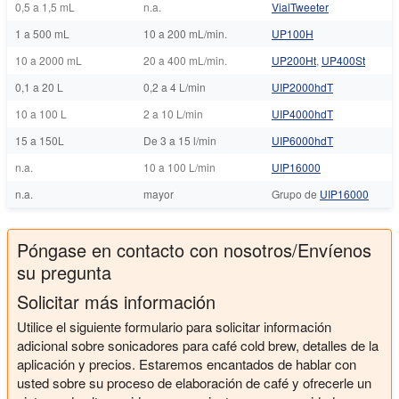
0,5 a 1,5 mL
n.a.
VialTweeter
1 a 500 mL
10 a 200 mL/min.
UP100H
10 a 2000 mL
20 a 400 mL/min.
UP200Ht
,
UP400St
0,1 a 20 L
0,2 a 4 L/min
UIP2000hdT
10 a 100 L
2 a 10 L/min
UIP4000hdT
15 a 150L
De 3 a 15 l/min
UIP6000hdT
n.a.
10 a 100 L/min
UIP16000
n.a.
mayor
Grupo de
UIP16000
Póngase en contacto con nosotros/Envíenos
su pregunta
Solicitar más información
Utilice el siguiente formulario para solicitar información
adicional sobre sonicadores para café cold brew, detalles de la
aplicación y precios. Estaremos encantados de hablar con
usted sobre su proceso de elaboración de café y ofrecerle un